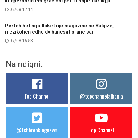
keqpërdorin emigracioni për t’i shpëtuar ligjit
07/08 17:14
Përfshihet nga flakët një magazinë në Bulqizë,
rrezikohen edhe dy banesat pranë saj
07/08 16:53
Na ndiqni:
Top Channel
@topchannelalbania
@tchbreakingnews
Top Channel