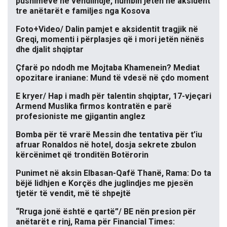
pushimeve në vendlindje, humbin jetën në aksident
tre anëtarët e familjes nga Kosova
Foto+Video/ Dalin pamjet e aksidentit tragjik në
Greqi, momenti i përplasjes që i mori jetën nënës
dhe djalit shqiptar
Çfarë po ndodh me Mojtaba Khamenein? Mediat
opozitare iraniane: Mund të vdesë në çdo moment
E kryer/ Hap i madh për talentin shqiptar, 17-vjeçari
Armend Muslika firmos kontratën e parë
profesioniste me gjigantin anglez
Bomba për të vrarë Messin dhe tentativa për t’iu
afruar Ronaldos në hotel, dosja sekrete zbulon
kërcënimet që tronditën Botërorin
Punimet në aksin Elbasan-Qafë Thanë, Rama: Do ta
bëjë lidhjen e Korçës dhe juglindjes me pjesën
tjetër të vendit, më të shpejtë
“Rruga jonë është e qartë”/ BE nën presion për
anëtarët e rinj, Rama për Financial Times: