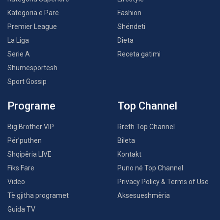
Kategoria e Parë
Fashion
Premier League
Shëndeti
La Liga
Dieta
Serie A
Receta gatimi
Shumësportësh
Sport Gossip
Programe
Top Channel
Big Brother VIP
Rreth Top Channel
Për’puthen
Bileta
Shqipëria LIVE
Kontakt
Fiks Fare
Puno në Top Channel
Video
Privacy Policy & Terms of Use
Të gjitha programet
Aksesueshmëria
Guida TV