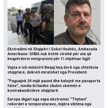
Ekstradimi në Shqipëri i Sokol Hoxhës, Ambasada
Amerikane: SHBA nuk është strehë për ata që
keqpërdorin emigracioni për t’i shpëtuar ligjit
Vajza e ish-ministrit Beqaj heq dorë nga shtetësia
shqiptare, dekreti miratohet nga Presidenti
“Paguajnë 24 mijë paund dhe kalojnë me pasaporta
false”, media britanike zbulon skemën e
kontrabandistëve shqiptarë
Europa digjet nga vapa ekstreme/ “Thyhen”
rekordet e temperaturave, mijëra viktima nga