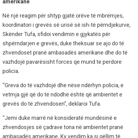
amerikane
Në një reagim për shtyp gjatë orëve të mbrëmjes,
koordinatori i grevës së urisë së ish-të përndjekurve,
Skënder Tufa, sfidoi vendimin e gjykatës për
shpërndarjen e grevës, duke theksuar se ajo do të
zhvendoset pranë ambasadës amerikane dhe do të
vazhdojë pavarësisht forces qe mund te perdore
policia.
“Greva do të vazhdojë dhe nëse ndërhyn policia, e
vetmja gjë që do të ndodhë është që ambientet e
grevës do të zhvendosen”, deklaroi Tufa.
“Jemi duke marrë në konsideratë mundësinë e
zhvendosjes së çadrave tona në ambientet pranë
ambasadës amerikane. Ky vendim ka si qëllim të