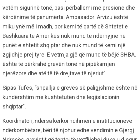
vetëm sigurinë tonë, pasi përballemi me presione dhe
kërcënime të panumërta. Ambasadori Arvizu është
miku ynë më i madh, por kemi të qartë që Shtetet e
Bashkuara të Amerikës nuk mund të ndërhyjnë në
punët e shtetit shqiptar dhe nuk mund të kemi një
zgjidhje prej tyre. E vetmja gjë që mund të bëjë SHBA,
është të përkrahë grevën tonë në pipëkamjen
njerëzore dhe atë të të drejtave të njeriut”.
Sipas Tufës, “shpallja e grevës së paligjshme është në
kundërshtim me kushtetutën dhe legjislacionin
shqiptar”.
Koordinatori, ndërsa kërkoi ndihmën e institucioneve
ndërkombëtare, bëri të njohur edhe vendimin e Gjergj
Ndrecës, grevistit që tentoi të vetflijohej duke u djegur