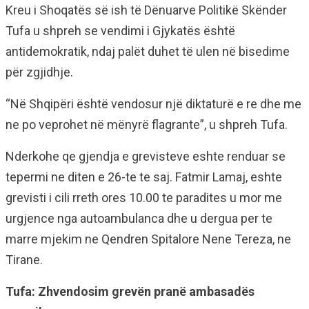
Kreu i Shoqatës së ish të Dënuarve Politikë Skënder
Tufa u shpreh se vendimi i Gjykatës është
antidemokratik, ndaj palët duhet të ulen në bisedime
për zgjidhje.
“Në Shqipëri është vendosur një diktaturë e re dhe me
ne po veprohet në mënyrë flagrante”, u shpreh Tufa.
Nderkohe qe gjendja e grevisteve eshte renduar se
tepermi ne diten e 26-te te saj. Fatmir Lamaj, eshte
grevisti i cili rreth ores 10.00 te paradites u mor me
urgjence nga autoambulanca dhe u dergua per te
marre mjekim ne Qendren Spitalore Nene Tereza, ne
Tirane.
Tufa: Zhvendosim grevën pranë ambasadës