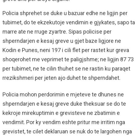
Policia shprehet se duke u bazuar edhe ne ligjin per
tubimet, do te ekzekutoje vendimin e gjykates, sapo ta
marre ate ne rruge zyartre. Sipas policise per
shperndarjen e kesaj greve u gjet baze ligjore ne
Kodin e Punes, neni 197 i cili flet per rastet kur greva
shoqerohet me veprimet te paligjshme; ne ligjin 87 73
per tubimet, ne te cilin thuhet se ne rastin ku paraqet
rrezikshmeri per jeten ajo duhet te shperndahet.
Policia mohon perdorimin e mjeteve te dhunes ne
shperndarjen e kesaj greve duke theksuar se do te
kekroje mirekuptimin e grevisteve ne zbatimin e
vendimit. Por ky vendim eshte pritur me irritim nga
grevistet, te cilet deklaruan se nuk do te largohen nga