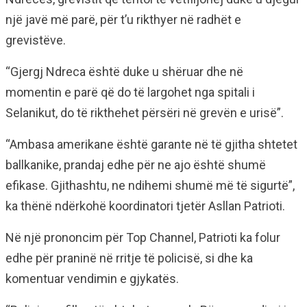
një javë më parë, për t’u rikthyer në radhët e
grevistëve.
“Gjergj Ndreca është duke u shëruar dhe në
momentin e parë që do të largohet nga spitali i
Selanikut, do të rikthehet përsëri në grevën e urisë”.
“Ambasa amerikane është garante në të gjitha shtetet
ballkanike, prandaj edhe për ne ajo është shumë
efikase. Gjithashtu, ne ndihemi shumë më të sigurtë”,
ka thënë ndërkohë koordinatori tjetër Asllan Patrioti.
Në një prononcim për Top Channel, Patrioti ka folur
edhe për praninë në rritje të policisë, si dhe ka
komentuar vendimin e gjykatës.