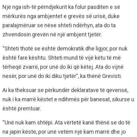
Një nga ish-të përndjekurit ka folur pasditen e së
mërkurës nga ambjentet e grevës së urisë, duke
paralajmëruar se nëse shteti ndërhyn, ata do ta
zhvendosin grevën në një ambjent tjetër.
“Shteti thotë se është demokratik dhe ligjor, por nuk
është fare kështu. Shteti mund të vijë këtu të më
tërheqë zvarrë, por unë do iki që këtej. Ata do vijnë
nesër, por unë do iki diku tjetër”, ka thënë Grevisti.
Ai ka theksuar se përkundër deklaratave të qeverisë,
nuk i ka marrë këstet e ndihmës për banesat, sikurse u
është premtuar.
“Unë nuk kam shtëpi. Ata vërtetë kanë thënë se do të
na japin këste, por unë vetëm një kam marrë dhe jo