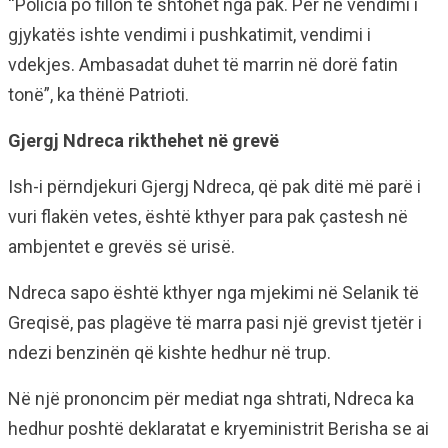
“Policia po fillon të shtohet nga pak. Për ne vendimi i
gjykatës ishte vendimi i pushkatimit, vendimi i
vdekjes. Ambasadat duhet të marrin në dorë fatin
tonë”, ka thënë Patrioti.
Gjergj Ndreca rikthehet në grevë
Ish-i përndjekuri Gjergj Ndreca, që pak ditë më parë i
vuri flakën vetes, është kthyer para pak çastesh në
ambjentet e grevës së urisë.
Ndreca sapo është kthyer nga mjekimi në Selanik të
Greqisë, pas plagëve të marra pasi një grevist tjetër i
ndezi benzinën që kishte hedhur në trup.
Në një prononcim për mediat nga shtrati, Ndreca ka
hedhur poshtë deklaratat e kryeministrit Berisha se ai