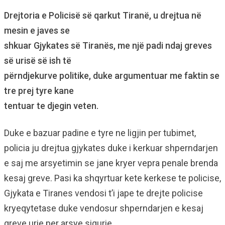
Drejtoria e Policisë së qarkut Tiranë, u drejtua në
mesin e javes se
shkuar Gjykates së Tiranës, me një padi ndaj greves
së urisë së ish të
përndjekurve politike, duke argumentuar me faktin se
tre prej tyre kane
tentuar te djegin veten.
Duke e bazuar padine e tyre ne ligjin per tubimet,
policia ju drejtua gjykates duke i kerkuar shperndarjen
e saj me arsyetimin se jane kryer vepra penale brenda
kesaj greve. Pasi ka shqyrtuar kete kerkese te policise,
Gjykata e Tiranes vendosi t’i jape te drejte policise
kryeqytetase duke vendosur shperndarjen e kesaj
greve urie per arsye sigurie.