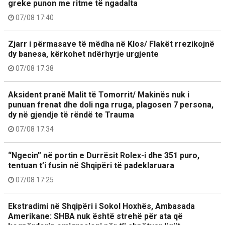
greke punon me ritme të ngadalta
07/08 17:40
Zjarr i përmasave të mëdha në Klos/ Flakët rrezikojnë
dy banesa, kërkohet ndërhyrje urgjente
07/08 17:38
Aksident pranë Malit të Tomorrit/ Makinës nuk i
punuan frenat dhe doli nga rruga, plagosen 7 persona,
dy në gjendje të rëndë te Trauma
07/08 17:34
“Ngecin” në portin e Durrësit Rolex-i dhe 351 puro,
tentuan t’i fusin në Shqipëri të padeklaruara
07/08 17:25
Ekstradimi në Shqipëri i Sokol Hoxhës, Ambasada
Amerikane: SHBA nuk është strehë për ata që