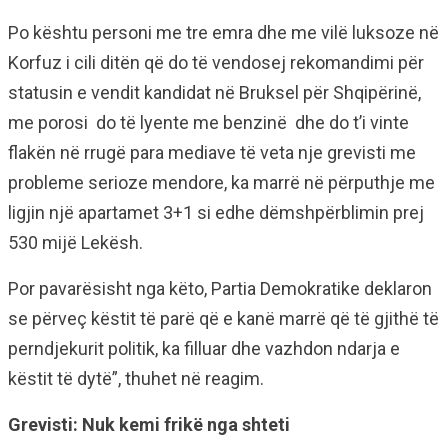
Po kështu personi me tre emra dhe me vilë luksoze në
Korfuz i cili ditën që do të vendosej rekomandimi për
statusin e vendit kandidat në Bruksel për Shqipërinë,
me porosi do të lyente me benzinë dhe do t’i vinte
flakën në rrugë para mediave të veta nje grevisti me
probleme serioze mendore, ka marrë në përputhje me
ligjin një apartamet 3+1 si edhe dëmshpërblimin prej
530 mijë Lekësh.
Por pavarësisht nga këto, Partia Demokratike deklaron
se përveç këstit të parë që e kanë marrë që të gjithë të
perndjekurit politik, ka filluar dhe vazhdon ndarja e
këstit të dytë”, thuhet në reagim.
Grevisti: Nuk kemi frikë nga shteti