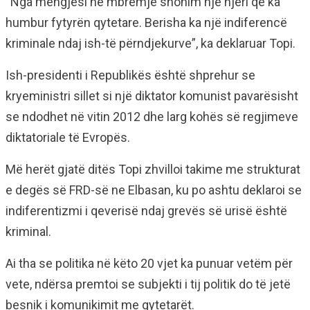
“Nga mëngjesi në mbrëmje shohim një njeri që ka
humbur fytyrën qytetare. Berisha ka një indiferencë
kriminale ndaj ish-të përndjekurve”, ka deklaruar Topi.
Ish-presidenti i Republikës është shprehur se
kryeministri sillet si një diktator komunist pavarësisht
se ndodhet në vitin 2012 dhe larg kohës së regjimeve
diktatoriale të Evropës.
Më herët gjatë ditës Topi zhvilloi takime me strukturat
e degës së FRD-së ne Elbasan, ku po ashtu deklaroi se
indiferentizmi i qeverisë ndaj grevës së urisë është
kriminal.
Ai tha se politika në këto 20 vjet ka punuar vetëm për
vete, ndërsa premtoi se subjekti i tij politik do të jetë
besnik i komunikimit me qytetarët.