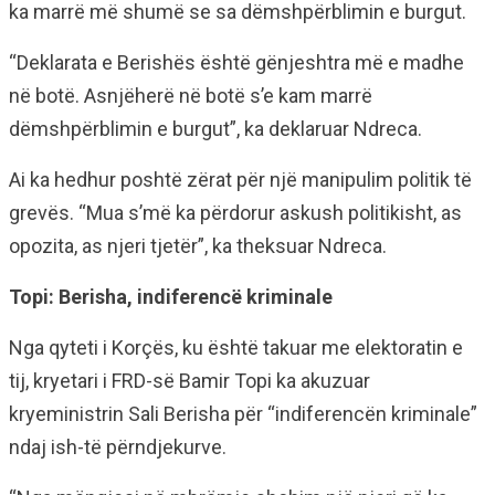
ka marrë më shumë se sa dëmshpërblimin e burgut.
“Deklarata e Berishës është gënjeshtra më e madhe
në botë. Asnjëherë në botë s’e kam marrë
dëmshpërblimin e burgut”, ka deklaruar Ndreca.
Ai ka hedhur poshtë zërat për një manipulim politik të
grevës. “Mua s’më ka përdorur askush politikisht, as
opozita, as njeri tjetër”, ka theksuar Ndreca.
Topi: Berisha, indiferencë kriminale
Nga qyteti i Korçës, ku është takuar me elektoratin e
tij, kryetari i FRD-së Bamir Topi ka akuzuar
kryeministrin Sali Berisha për “indiferencën kriminale”
ndaj ish-të përndjekurve.