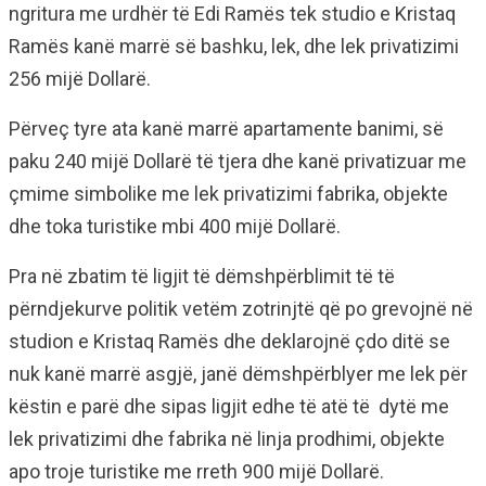
ngritura me urdhër të Edi Ramës tek studio e Kristaq
Ramës kanë marrë së bashku, lek, dhe lek privatizimi
256 mijë Dollarë.
Përveç tyre ata kanë marrë apartamente banimi, së
paku 240 mijë Dollarë të tjera dhe kanë privatizuar me
çmime simbolike me lek privatizimi fabrika, objekte
dhe toka turistike mbi 400 mijë Dollarë.
Pra në zbatim të ligjit të dëmshpërblimit të të
përndjekurve politik vetëm zotrinjtë që po grevojnë në
studion e Kristaq Ramës dhe deklarojnë çdo ditë se
nuk kanë marrë asgjë, janë dëmshpërblyer me lek për
këstin e parë dhe sipas ligjit edhe të atë të dytë me
lek privatizimi dhe fabrika në linja prodhimi, objekte
apo troje turistike me rreth 900 mijë Dollarë.