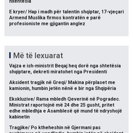
nxehtësia
E kryer/ Hap i madh për talentin shqiptar, 17-vjeçari
Armend Muslika firmos kontratën e parë
profesioniste me gjigantin anglez
Më të lexuarat
Vajza e ish-ministrit Beqaj heq dorë nga shtetësia
shqiptare, dekreti miratohet nga Presidenti
Aksident tragjik në Greqi/ Makina përplaset me
kamionin, humbin jetën nënë e bir nga Shqipëria
Ekskluzive/ Rama mbledh Qeverinë në Pogradec.
Ministrat raportojnë më 24 dhe 25 gusht, pritet
edhe mbledhja e Asamblesë që mund të ndryshojë
kabinetin
Tragjike/ Po ktheheshin në Gjermani pas