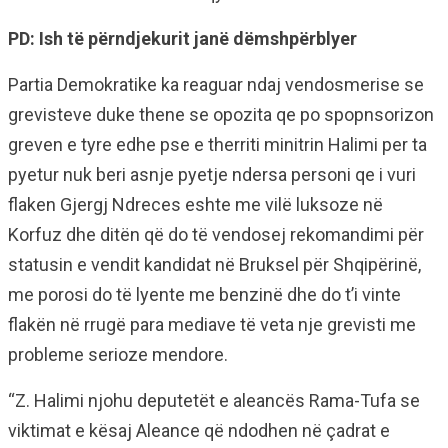
PD: Ish të përndjekurit janë dëmshpërblyer
Partia Demokratike ka reaguar ndaj vendosmerise se
grevisteve duke thene se opozita qe po spopnsorizon
greven e tyre edhe pse e therriti minitrin Halimi per ta
pyetur nuk beri asnje pyetje ndersa personi qe i vuri
flaken Gjergj Ndreces eshte me vilë luksoze në
Korfuz dhe ditën që do të vendosej rekomandimi për
statusin e vendit kandidat në Bruksel për Shqipërinë,
me porosi do të lyente me benzinë dhe do t’i vinte
flakën në rrugë para mediave të veta nje grevisti me
probleme serioze mendore.
“Z. Halimi njohu deputetët e aleancës Rama-Tufa se
viktimat e kësaj Aleance që ndodhen në çadrat e