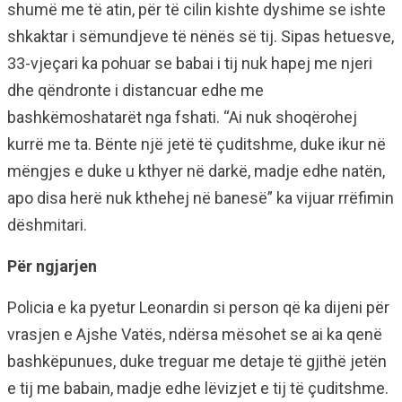
shumë me të atin, për të cilin kishte dyshime se ishte
shkaktar i sëmundjeve të nënës së tij. Sipas hetuesve,
33-vjeçari ka pohuar se babai i tij nuk hapej me njeri
dhe qëndronte i distancuar edhe me
bashkëmoshatarët nga fshati. “Ai nuk shoqërohej
kurrë me ta. Bënte një jetë të çuditshme, duke ikur në
mëngjes e duke u kthyer në darkë, madje edhe natën,
apo disa herë nuk kthehej në banesë” ka vijuar rrëfimin
dëshmitari.
Për ngjarjen
Policia e ka pyetur Leonardin si person që ka dijeni për
vrasjen e Ajshe Vatës, ndërsa mësohet se ai ka qenë
bashkëpunues, duke treguar me detaje të gjithë jetën
e tij me babain, madje edhe lëvizjet e tij të çuditshme.