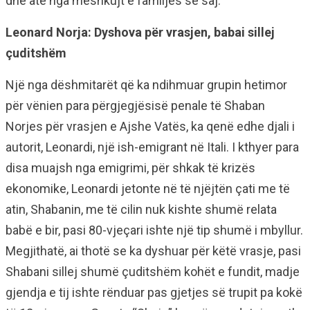
dhe atë nga meshkujt e familjes së saj.
Leonard Norja: Dyshova për vrasjen, babai sillej
çuditshëm
Një nga dëshmitarët që ka ndihmuar grupin hetimor
për vënien para përgjegjësisë penale të Shaban
Norjes për vrasjen e Ajshe Vatës, ka qenë edhe djali i
autorit, Leonardi, një ish-emigrant në Itali. I kthyer para
disa muajsh nga emigrimi, për shkak të krizës
ekonomike, Leonardi jetonte në të njëjtën çati me të
atin, Shabanin, me të cilin nuk kishte shumë relata
babë e bir, pasi 80-vjeçari ishte një tip shumë i mbyllur.
Megjithatë, ai thotë se ka dyshuar për këtë vrasje, pasi
Shabani sillej shumë çuditshëm kohët e fundit, madje
gjendja e tij ishte rënduar pas gjetjes së trupit pa kokë