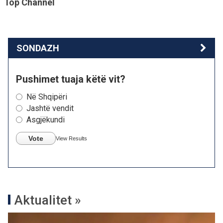
Top Channel
SONDAZH
Pushimet tuaja këtë vit?
Në Shqipëri
Jashtë vendit
Asgjëkundi
Vote
View Results
Aktualitet »