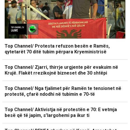
Top Channel/ Protesta refuzon besën e Ramës,
qytetarët 70 ditë tubim përpara Kryeministrisë
Top Channel/ Zjarri, thirrje urgjente për evakuim në
Krujë. Flakët rrezikojnë bizneset dhe 30 shtëpi
Top Channel/ Nga fjalimet për Ramën te tensionet në
protestë, çfarë ndodhi në tubimin e 70-të
Top Channel/ Aktivistja në protestën e 70: E vetmja
besë që të japim, s’largohemi pa ikur ti