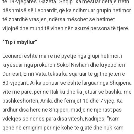
të 18-vjeçares. Gazeta “Shqip” ka mësuar detaje rreth
dëshmisë së Leonardit, që ka ndihmuar grupin hetimor
të zbardhë vrasjen, ndërsa mësohet se hetimet
vijojnë dhe mund të vihen nën akuzë persona të tjerë.
“Tip i mbyllur”
Leonardi është marrë në pyetje nga grupi hetimor, i
kryesuar nga prokurori Sokol Nishani dhe kryepolici i
Durrësit, Emri Vata, teksa ka sqaruar të gjithë jetën e
80-vjeçarit. Ai ka pohuar se është larguar nga Shqipëria
vite më parë, për në Itali ku dhe ka jetuar së bashku me
bashkëshorten, Anila, dhe fëmijët 10 dhe 7 vjeç. Ka
ardhur disa herë në Shqipëri, madje në një rast pas
vdekjes së nënës para disa vitesh, Kadrijes. “Kam
qenë në emigrim për një kohë të gjatë dhe nuk kam