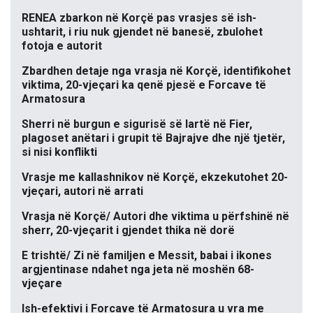
RENEA zbarkon në Korçë pas vrasjes së ish-
ushtarit, i riu nuk gjendet në banesë, zbulohet
fotoja e autorit
Zbardhen detaje nga vrasja në Korçë, identifikohet
viktima, 20-vjeçari ka qenë pjesë e Forcave të
Armatosura
Sherri në burgun e sigurisë së lartë në Fier,
plagoset anëtari i grupit të Bajrajve dhe një tjetër,
si nisi konflikti
Vrasje me kallashnikov në Korçë, ekzekutohet 20-
vjeçari, autori në arrati
Vrasja në Korçë/ Autori dhe viktima u përfshinë në
sherr, 20-vjeçarit i gjendet thika në dorë
E trishtë/ Zi në familjen e Messit, babai i ikones
argjentinase ndahet nga jeta në moshën 68-
vjeçare
Ish-efektivi i Forcave të Armatosura u vra me