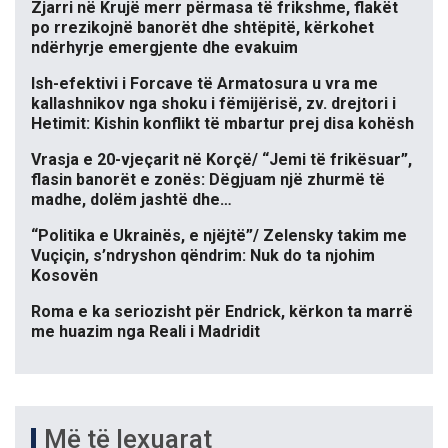
Zjarri në Krujë merr përmasa të frikshme, flakët
po rrezikojnë banorët dhe shtëpitë, kërkohet
ndërhyrje emergjente dhe evakuim
Ish-efektivi i Forcave të Armatosura u vra me
kallashnikov nga shoku i fëmijërisë, zv. drejtori i
Hetimit: Kishin konflikt të mbartur prej disa kohësh
Vrasja e 20-vjeçarit në Korçë/ “Jemi të frikësuar”,
flasin banorët e zonës: Dëgjuam një zhurmë të
madhe, dolëm jashtë dhe…
“Politika e Ukrainës, e njëjtë”/ Zelensky takim me
Vuçiçin, s’ndryshon qëndrim: Nuk do ta njohim
Kosovën
Roma e ka seriozisht për Endrick, kërkon ta marrë
me huazim nga Reali i Madridit
Më të lexuarat