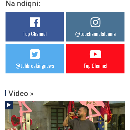
Na ndiqni:
Top Channel
@topchannelalbania
@tchbreakingnews
Top Channel
Video »