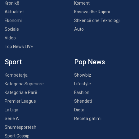
Kronikë
Koment
Aktualitet
Kosova dhe Rajoni
Ekonomi
Shkencë dhe Teknologji
Sociale
Auto
Video
Top News LIVE
Sport
Pop News
Kombëtarja
Showbiz
Kategoria Superiore
Lifestyle
Kategoria e Parë
Fashion
Premier League
Shëndeti
La Liga
Dieta
Serie A
Receta gatimi
Shumësportësh
Sport Gossip