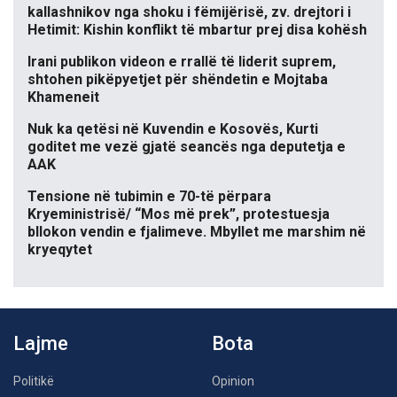
kallashnikov nga shoku i fëmijërisë, zv. drejtori i
Hetimit: Kishin konflikt të mbartur prej disa kohësh
Irani publikon videon e rrallë të liderit suprem,
shtohen pikëpyetjet për shëndetin e Mojtaba
Khameneit
Nuk ka qetësi në Kuvendin e Kosovës, Kurti
goditet me vezë gjatë seancës nga deputetja e
AAK
Tensione në tubimin e 70-të përpara
Kryeministrisë/ “Mos më prek”, protestuesja
bllokon vendin e fjalimeve. Mbyllet me marshim në
kryeqytet
Lajme
Bota
Politikë
Opinion