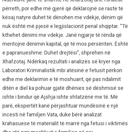
përreth, por edhe më gjerë që deklarojnë se raste të
kësaj natyre duhet të dënohen me vdekje, dënim që
nuk është më pjesë e legjislacionit penal shqiptar. “Të
kthehet dënimi me vdekje. Janë ngjarje të rënda që
meritojnë dënimin kapital, që të mos përsëriten. Është
e papranueshme. Duhet drejtësi”, shprehen në
Xhafzotaj. Ndërkaq rezultati i analizës së kryer nga
Laboratori Kriminalistik mbi atësinë e fetusit përkon
edhe me deklarimin e të moshuarit, që pas ndalimit
ditën e diel ka pohuar gjatë dhënies së dëshmisë se
ishte i bindur që Ajshja ishte shtatzënë me të. Më
parë, ekspertët kanë përjashtuar mundësinë e një
incesti në familjen Vata, duke bërë analizat
krahasuese të materialit të marrë nga fetusi i viktimës