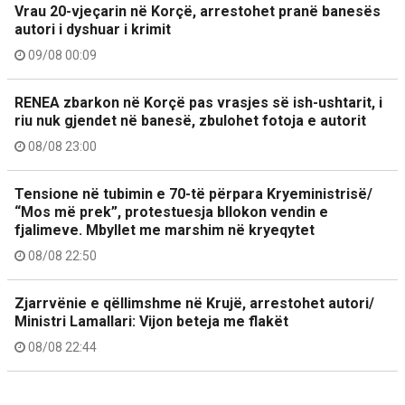
Vrau 20-vjeçarin në Korçë, arrestohet pranë banesës
autori i dyshuar i krimit
09/08 00:09
RENEA zbarkon në Korçë pas vrasjes së ish-ushtarit, i
riu nuk gjendet në banesë, zbulohet fotoja e autorit
08/08 23:00
Tensione në tubimin e 70-të përpara Kryeministrisë/
“Mos më prek”, protestuesja bllokon vendin e
fjalimeve. Mbyllet me marshim në kryeqytet
08/08 22:50
Zjarrvënie e qëllimshme në Krujë, arrestohet autori/
Ministri Lamallari: Vijon beteja me flakët
08/08 22:44