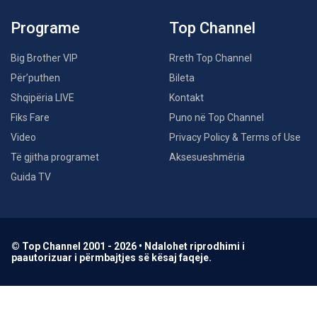
Programe
Top Channel
Big Brother VIP
Rreth Top Channel
Për’puthen
Bileta
Shqipëria LIVE
Kontakt
Fiks Fare
Puno në Top Channel
Video
Privacy Policy & Terms of Use
Të gjitha programet
Aksesueshmëria
Guida TV
© Top Channel 2001 - 2026 • Ndalohet riprodhimi i
paautorizuar i përmbajtjes së kësaj faqeje.