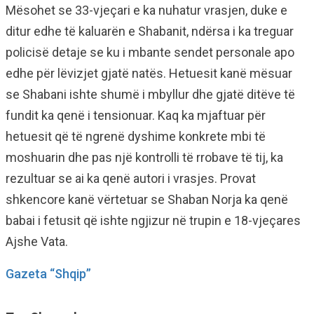
Mësohet se 33-vjeçari e ka nuhatur vrasjen, duke e
ditur edhe të kaluarën e Shabanit, ndërsa i ka treguar
policisë detaje se ku i mbante sendet personale apo
edhe për lëvizjet gjatë natës. Hetuesit kanë mësuar
se Shabani ishte shumë i mbyllur dhe gjatë ditëve të
fundit ka qenë i tensionuar. Kaq ka mjaftuar për
hetuesit që të ngrenë dyshime konkrete mbi të
moshuarin dhe pas një kontrolli të rrobave të tij, ka
rezultuar se ai ka qenë autori i vrasjes. Provat
shkencore kanë vërtetuar se Shaban Norja ka qenë
babai i fetusit që ishte ngjizur në trupin e 18-vjeçares
Ajshe Vata.
Gazeta “Shqip”