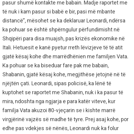
pasur shumë kontakte me babain. Madje raportet me
të nuk i kam pasur si babë e bir, pasi më mbante
distancë”, mësohet se ka deklaruar Leonardi, ndërsa
ka pohuar se është shpërngulur përfundimisht në
Shqipëri para disa muajsh, pas krizës ekonomike në
Itali. Hetuesit e kanë pyetur rreth lëvizjeve të të atit
gjatë kësaj kohe dhe marrëdhënien me familjen Vata.
Ka pohuar se ka biseduar fare pak me babain,
Shabanin, gjatë kësaj kohe, megjithëse jetojnë në të
njëjtën çati. Leonardi, sipas policisë, ka lënë të
kuptohet se raportet me Shabanin, nuk i ka pasur të
mira, ndoshta nga ngjarja e para katër viteve, kur
familja Vata akuzoi 80-vjeçarin se i kishte marrë
virgjërinë vajzës së madhe të tyre. Prej asaj kohe, por
edhe pas vdekjes së nënës, Leonardi nuk ka folur