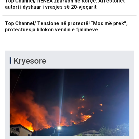
Top Channel/ RENEA zbarkon në Korçë. Arrestohet
autori i dyshuar i vrasjes së 20-vjeçarit
Top Channel/ Tensione në protestë! “Mos më prek”,
protestuesja bllokon vendin e fjalimeve
Kryesore