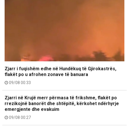
Zjarr i fuqishëm edhe në Hundëkuq të Gjirokastrës,
flakët po u afrohen zonave të banuara
09/08 00:33
Zjarri në Krujë merr përmasa të frikshme, flakët po
rrezikojnë banorët dhe shtëpitë, kërkohet ndërhyrje
emergjente dhe evakuim
09/08 00:27