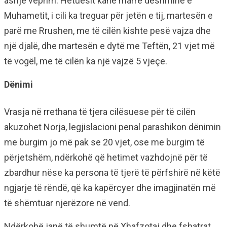
asnjë veprim. Hetuesit kanë marrë dëshminë e
Muhametit, i cili ka treguar për jetën e tij, martesën e
parë me Rrushen, me të cilën kishte pesë vajza dhe
një djalë, dhe martesën e dytë me Teftën, 21 vjet më
të vogël, me të cilën ka një vajzë 5 vjeçe.
Dënimi
Vrasja në rrethana të tjera cilësuese për të cilën
akuzohet Norja, legjislacioni penal parashikon dënimin
me burgim jo më pak se 20 vjet, ose me burgim të
përjetshëm, ndërkohë që hetimet vazhdojnë për të
zbardhur nëse ka persona të tjerë të përfshirë në këtë
ngjarje të rëndë, që ka kapërcyer dhe imagjinatën më
të shëmtuar njerëzore në vend.
Ndërkohë janë të shumtë në Xhafzotaj dhe fshatrat