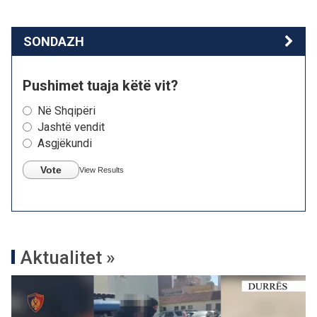
SONDAZH
Pushimet tuaja këtë vit?
Në Shqipëri
Jashtë vendit
Asgjëkundi
Vote
View Results
Aktualitet »