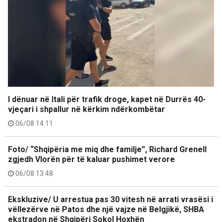
I dënuar në Itali për trafik droge, kapet në Durrës 40-
vjeçari i shpallur në kërkim ndërkombëtar
06/08 14:11
Foto/ “Shqipëria me miq dhe familje”, Richard Grenell
zgjedh Vlorën për të kaluar pushimet verore
06/08 13:48
Ekskluzive/ U arrestua pas 30 vitesh në arrati vrasësi i
vëllezërve në Patos dhe një vajze në Belgjikë, SHBA
ekstradon në Shqipëri Sokol Hoxhën