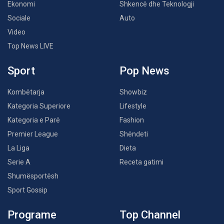
Ekonomi
Shkencë dhe Teknologji
Sociale
Auto
Video
Top News LIVE
Sport
Pop News
Kombëtarja
Showbiz
Kategoria Superiore
Lifestyle
Kategoria e Parë
Fashion
Premier League
Shëndeti
La Liga
Dieta
Serie A
Receta gatimi
Shumësportësh
Sport Gossip
Programe
Top Channel