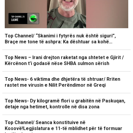
Top Channel/ “Skanimi i fytyrës nuk është siguri”,
Braçe me tone të ashpra: Ka dështuar sa kohë…
Top News – Irani drejton raketat nga shtetet e Gjirit /
Kërcënon t’i godasë nëse SHBA sulmon sërish
Top News- 6 viktima dhe dhjetëra të shtruar/ Rriten
rastet me virusin e Nilit Perëndimor në Greqi
Top News- Dy kilogramë flori u grabitën në Paskuqan,
detaje nga hetimet, kontrolle në disa zona
Top Channel/ Seanca konstituive në
Kosovë!Legjislatura e 11-të mblidhet për të formuar