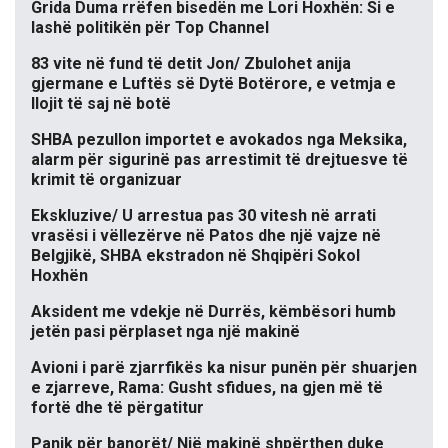
Grida Duma rrëfen bisedën me Lori Hoxhën: Si e
lashë politikën për Top Channel
83 vite në fund të detit Jon/ Zbulohet anija
gjermane e Luftës së Dytë Botërore, e vetmja e
llojit të saj në botë
SHBA pezullon importet e avokados nga Meksika,
alarm për sigurinë pas arrestimit të drejtuesve të
krimit të organizuar
Ekskluzive/ U arrestua pas 30 vitesh në arrati
vrasësi i vëllezërve në Patos dhe një vajze në
Belgjikë, SHBA ekstradon në Shqipëri Sokol
Hoxhën
Aksident me vdekje në Durrës, këmbësori humb
jetën pasi përplaset nga një makinë
Avioni i parë zjarrfikës ka nisur punën për shuarjen
e zjarreve, Rama: Gusht sfidues, na gjen më të
fortë dhe të përgatitur
Panik për banorët/ Një makinë shpërthen duke