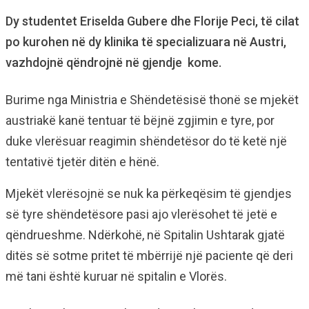
Dy studentet Eriselda Gubere dhe Florije Peci, të cilat
po kurohen në dy klinika të specializuara në Austri,
vazhdojnë qëndrojnë në gjendje kome.
Burime nga Ministria e Shëndetësisë thonë se mjekët
austriakë kanë tentuar të bëjnë zgjimin e tyre, por
duke vlerësuar reagimin shëndetësor do të ketë një
tentativë tjetër ditën e hënë.
Mjekët vlerësojnë se nuk ka përkeqësim të gjendjes
së tyre shëndetësore pasi ajo vlerësohet të jetë e
qëndrueshme. Ndërkohë, në Spitalin Ushtarak gjatë
ditës së sotme pritet të mbërrijë një paciente që deri
më tani është kuruar në spitalin e Vlorës.