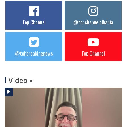
Top Channel
@topchannelalbania
@tchbreakingnews
Top Channel
Video »