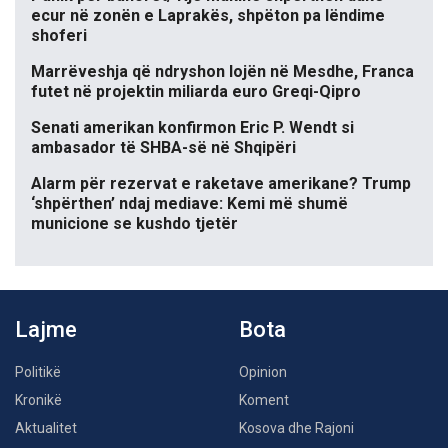
ecur në zonën e Laprakës, shpëton pa lëndime
shoferi
Marrëveshja që ndryshon lojën në Mesdhe, Franca
futet në projektin miliarda euro Greqi-Qipro
Senati amerikan konfirmon Eric P. Wendt si
ambasador të SHBA-së në Shqipëri
Alarm për rezervat e raketave amerikane? Trump
‘shpërthen’ ndaj mediave: Kemi më shumë
municione se kushdo tjetër
Lajme
Bota
Politikë
Opinion
Kronikë
Koment
Aktualitet
Kosova dhe Rajoni