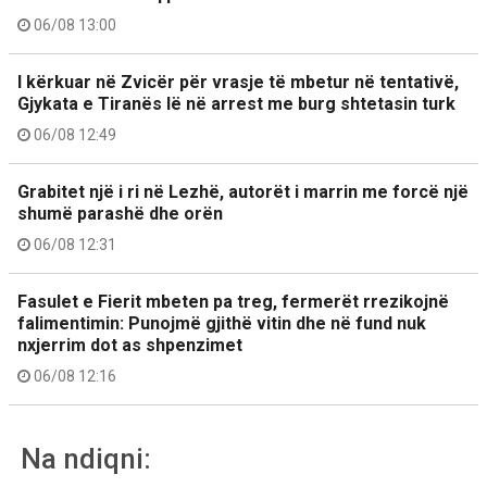
06/08 13:00
I kërkuar në Zvicër për vrasje të mbetur në tentativë,
Gjykata e Tiranës lë në arrest me burg shtetasin turk
06/08 12:49
Grabitet një i ri në Lezhë, autorët i marrin me forcë një
shumë parashë dhe orën
06/08 12:31
Fasulet e Fierit mbeten pa treg, fermerët rrezikojnë
falimentimin: Punojmë gjithë vitin dhe në fund nuk
nxjerrim dot as shpenzimet
06/08 12:16
Na ndiqni: