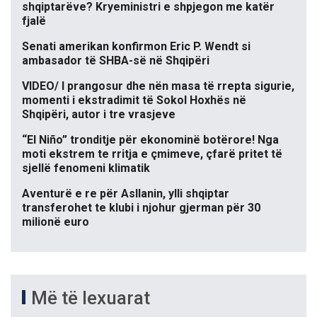
shqiptarëve? Kryeministri e shpjegon me katër
fjalë
Senati amerikan konfirmon Eric P. Wendt si
ambasador të SHBA-së në Shqipëri
VIDEO/ I prangosur dhe nën masa të rrepta sigurie,
momenti i ekstradimit të Sokol Hoxhës në
Shqipëri, autor i tre vrasjeve
“El Niño” tronditje për ekonominë botërore! Nga
moti ekstrem te rritja e çmimeve, çfarë pritet të
sjellë fenomeni klimatik
Aventurë e re për Asllanin, ylli shqiptar
transferohet te klubi i njohur gjerman për 30
milionë euro
Më të lexuarat