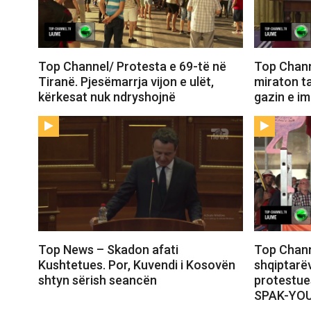
Top Channel/ Protesta e 69-të në
Top Chann
Tiranë. Pjesëmarrja vijon e ulët,
miraton t
kërkesat nuk ndryshojnë
gazin e i
Top News – Skadon afati
Top Chann
Kushtetues. Por, Kuvendi i Kosovën
shqiptarëv
shtyn sërish seancën
protestue
SPAK-YO