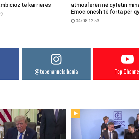
ambicioz të karrierës
atmosferën në qytetin mina
Emocionesh të forta për q
09
04/08 12:53
@topchannelalbania
Top Channe