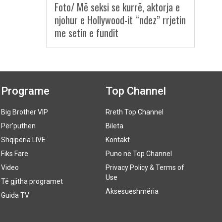
Foto/ Më seksi se kurrë, aktorja e
njohur e Hollywood-it “ndez” rrjetin
me setin e fundit
Programe
Top Channel
Big Brother VIP
Rreth Top Channel
Për’puthen
Bileta
Shqipëria LIVE
Kontakt
Fiks Fare
Puno në Top Channel
Video
Privacy Policy & Terms of
Use
Të gjitha programet
Aksesueshmëria
Guida TV