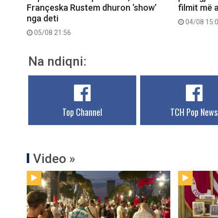
Françeska Rustem dhuron ‘show’
filmit më 
nga deti
04/08 15:
05/08 21:56
Na ndiqni:
Top Channel
TCH Pop News
Video »