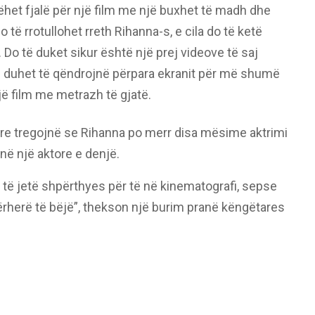
ëhet fjalë për një film me një buxhet të madh dhe
të rrotullohet rreth Rihanna-s, e cila do të ketë
 Do të duket sikur është një prej videove të saj
ju duhet të qëndrojnë përpara ekranit për më shumë
jë film me metrazh të gjatë.
ore tregojnë se Rihanna po merr disa mësime aktrimi
enë një aktore e denjë.
të jetë shpërthyes për të në kinematografi, sepse
përherë të bëjë”, thekson një burim pranë këngëtares