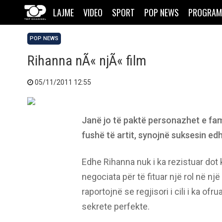
LAJME
VIDEO
SPORT
POP NEWS
PROGRAM
POP NEWS
Rihanna nÃ« njÃ« film
05/11/2011 12:55
Janë jo të paktë personazhet e fams
fushë të artit, synojnë suksesin edh
Edhe Rihanna nuk i ka rezistuar dot
negociata për të fituar një rol në n
raportojnë se regjisori i cili i ka o
sekrete perfekte.