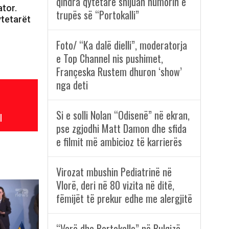
qindra qytetarë shijuan humorin e
tor.
trupës së “Portokalli”
ytetarët
Foto/ “Ka dalë dielli”, moderatorja
e Top Channel nis pushimet,
Françeska Rustem dhuron ‘show’
nga deti
Si e solli Nolan “Odisenë” në ekran,
l
pse zgjodhi Matt Damon dhe sfida
e filmit më ambicioz të karrierës
Virozat mbushin Pediatrinë në
Vlorë, deri në 80 vizita në ditë,
fëmijët të prekur edhe me alergjitë
“Verë dhe Portokalle” në Bulqizë,