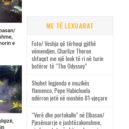
ME TË LEXUARAT
lbasan/
nshme,
Foto/ Veshja që tërhoqi gjithë
morin e
vëmendjen, Charlize Theron
shfaqet me një look të ri në turin
botëror të “The Odyssey”
Shuhet legjenda e muzikës
flamenco, Pepe Habichuela
ndërron jetë në moshën 81-vjeçare
“Verë dhe portokalle” në Elbasan/
lqizë,
Pjesëmarrje e jashtëzakonshme,
in