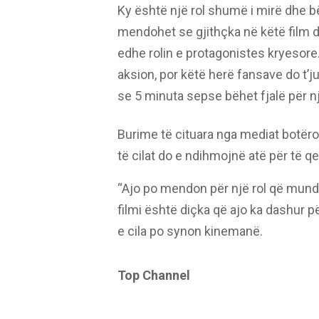
Ky është një rol shumë i mirë dhe b
mendohet se gjithçka në këtë film do 
edhe rolin e protagonistes kryesore.
aksion, por këtë herë fansave do t’
se 5 minuta sepse bëhet fjalë për n
Burime të cituara nga mediat botër
të cilat do e ndihmojnë atë për të q
“Ajo po mendon për një rol që mund 
filmi është diçka që ajo ka dashur 
e cila po synon kinemanë.
Top Channel