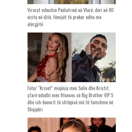
Virozat mbushin Pediatrinë në Vlorë, deri në 80
vizita në ditë, fëmijët të prekur edhe me
alergjitë
Foto/ “Kriset” miqësia mes Selin dhe Kristit,
çfarë ndodhi mes fitueses së Big Brother VIP 5
dhe ish-banorit të shtëpisë më të famshme në
Shqipëri