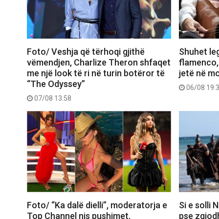
Foto/ Veshja që tërhoqi gjithë
Shuhet le
vëmendjen, Charlize Theron shfaqet
flamenco,
me një look të ri në turin botëror të
jetë në m
“The Odyssey”
06/08 19:
07/08 13:58
Foto/ “Ka dalë dielli”, moderatorja e
Si e solli
Top Channel nis pushimet,
pse zgjod