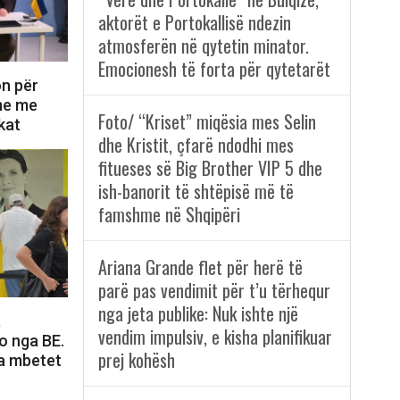
aktorët e Portokallisë ndezin
atmosferën në qytetin minator.
Emocionesh të forta për qytetarët
on për
ime me
Foto/ “Kriset” miqësia mes Selin
kat
dhe Kristit, çfarë ndodhi mes
fitueses së Big Brother VIP 5 dhe
ish-banorit të shtëpisë më të
famshme në Shqipëri
Ariana Grande flet për herë të
parë pas vendimit për t’u tërhequr
nga jeta publike: Nuk ishte një
,
vendim impulsiv, e kisha planifikuar
o nga BE.
prej kohësh
a mbetet