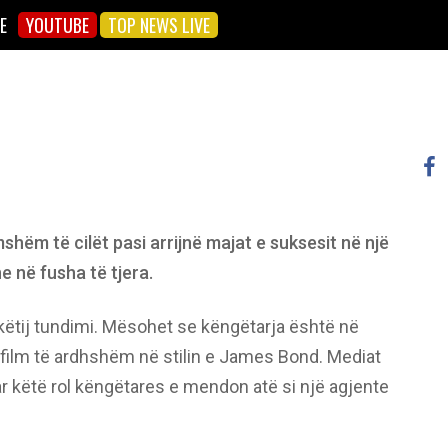
E
YOUTUBE
TOP NEWS LIVE
hëm të cilët pasi arrijnë majat e suksesit në një
e në fusha të tjera.
 këtij tundimi. Mësohet se këngëtarja është në
jë film të ardhshëm në stilin e James Bond. Mediat
fruar këtë rol këngëtares e mendon atë si një agjente