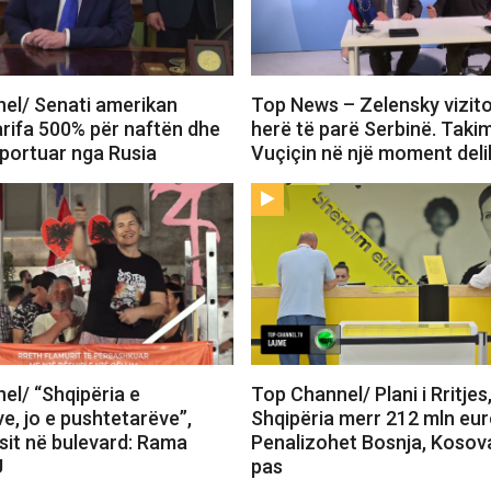
el/ Senati amerikan
Top News – Zelensky vizit
arifa 500% për naftën dhe
herë të parë Serbinë. Tak
mportuar nga Rusia
Vuçiçin në një moment deli
el/ “Shqipëria e
Top Channel/ Plani i Rritjes
e, jo e pushtetarëve”,
Shqipëria merr 212 mln eur
sit në bulevard: Rama
Penalizohet Bosnja, Kosov
U
pas