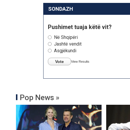
SONDAZH
Pushimet tuaja këtë vit?
Në Shqipëri
Jashtë vendit
Asgjëkundi
Vote
View Results
Pop News »