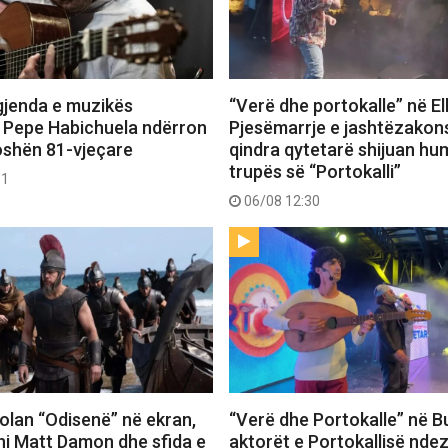
gjenda e muzikës
“Verë dhe portokalle” në E
 Pepe Habichuela ndërron
Pjesëmarrje e jashtëzako
oshën 81-vjeçare
qindra qytetarë shijuan hu
trupës së “Portokalli”
31
06/08 12:30
 Nolan “Odisenë” në ekran,
“Verë dhe Portokalle” në Bu
hi Matt Damon dhe sfida e
aktorët e Portokallisë ndez