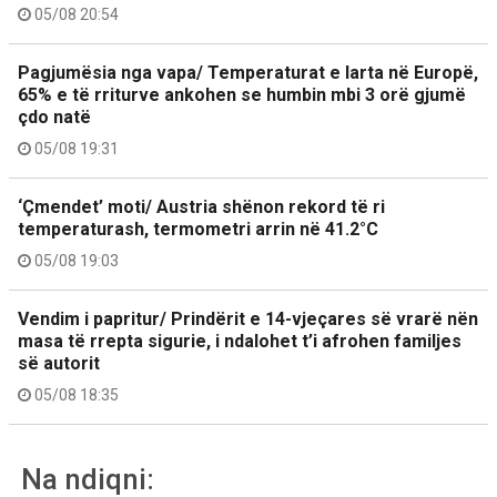
05/08 20:54
Pagjumësia nga vapa/ Temperaturat e larta në Europë,
65% e të rriturve ankohen se humbin mbi 3 orë gjumë
çdo natë
05/08 19:31
‘Çmendet’ moti/ Austria shënon rekord të ri
temperaturash, termometri arrin në 41.2°C
05/08 19:03
Vendim i papritur/ Prindërit e 14-vjeçares së vrarë nën
masa të rrepta sigurie, i ndalohet t’i afrohen familjes
së autorit
05/08 18:35
Na ndiqni: