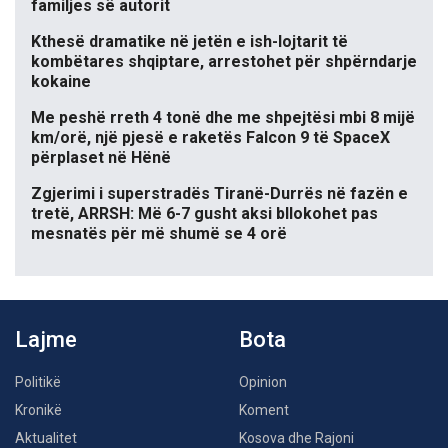
familjes së autorit
Kthesë dramatike në jetën e ish-lojtarit të
kombëtares shqiptare, arrestohet për shpërndarje
kokaine
Me peshë rreth 4 tonë dhe me shpejtësi mbi 8 mijë
km/orë, një pjesë e raketës Falcon 9 të SpaceX
përplaset në Hënë
Zgjerimi i superstradës Tiranë-Durrës në fazën e
tretë, ARRSH: Më 6-7 gusht aksi bllokohet pas
mesnatës për më shumë se 4 orë
Lajme
Bota
Politikë
Opinion
Kronikë
Koment
Aktualitet
Kosova dhe Rajoni