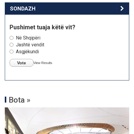
SONDAZH
Pushimet tuaja këtë vit?
Në Shqipëri
Jashtë vendit
Asgjëkundi
Vote
View Results
Bota »