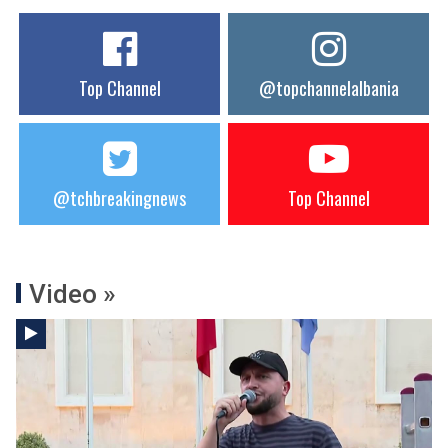
Top Channel
@topchannelalbania
@tchbreakingnews
Top Channel
Video »