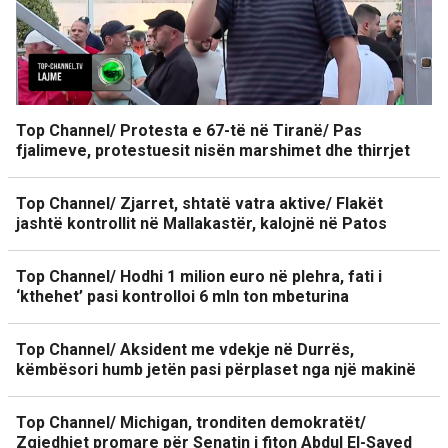
Top Channel/ Protesta e 67-të në Tiranë/ Pas
fjalimeve, protestuesit nisën marshimet dhe thirrjet
Top Channel/ Zjarret, shtatë vatra aktive/ Flakët
jashtë kontrollit në Mallakastër, kalojnë në Patos
Top Channel/ Hodhi 1 milion euro në plehra, fati i
‘kthehet’ pasi kontrolloi 6 mln ton mbeturina
Top Channel/ Aksident me vdekje në Durrës,
këmbësori humb jetën pasi përplaset nga një makinë
Top Channel/ Michigan, tronditen demokratët/
Zgjedhjet promare për Senatin i fiton Abdul El-Sayed