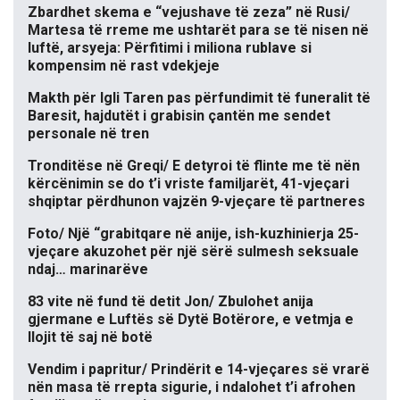
Zbardhet skema e “vejushave të zeza” në Rusi/
Martesa të rreme me ushtarët para se të nisen në
luftë, arsyeja: Përfitimi i miliona rublave si
kompensim në rast vdekjeje
Makth për Igli Taren pas përfundimit të funeralit të
Baresit, hajdutët i grabisin çantën me sendet
personale në tren
Tronditëse në Greqi/ E detyroi të flinte me të nën
kërcënimin se do t’i vriste familjarët, 41-vjeçari
shqiptar përdhunon vajzën 9-vjeçare të partneres
Foto/ Një “grabitqare në anije, ish-kuzhinierja 25-
vjeçare akuzohet për një sërë sulmesh seksuale
ndaj… marinarëve
83 vite në fund të detit Jon/ Zbulohet anija
gjermane e Luftës së Dytë Botërore, e vetmja e
llojit të saj në botë
Vendim i papritur/ Prindërit e 14-vjeçares së vrarë
nën masa të rrepta sigurie, i ndalohet t’i afrohen