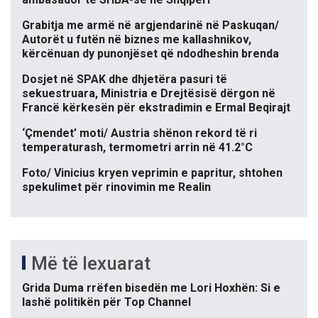
Grabitja me armë në argjendarinë në Paskuqan/
Autorët u futën në biznes me kallashnikov,
kërcënuan dy punonjëset që ndodheshin brenda
Dosjet në SPAK dhe dhjetëra pasuri të
sekuestruara, Ministria e Drejtësisë dërgon në
Francë kërkesën për ekstradimin e Ermal Beqirajt
‘Çmendet’ moti/ Austria shënon rekord të ri
temperaturash, termometri arrin në 41.2°C
Foto/ Vinicius kryen veprimin e papritur, shtohen
spekulimet për rinovimin me Realin
Më të lexuarat
Grida Duma rrëfen bisedën me Lori Hoxhën: Si e
lashë politikën për Top Channel