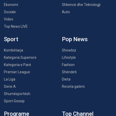
Ekonomi
Shkencë dhe Teknologji
Sociale
Auto
Video
Top News LIVE
Sport
Pop News
Kombëtarja
Showbiz
Kategoria Superiore
Lifestyle
Kategoria e Parë
Fashion
Premier League
Shëndeti
La Liga
Dieta
Serie A
Receta gatimi
Shumësportësh
Sport Gossip
Programe
Top Channel