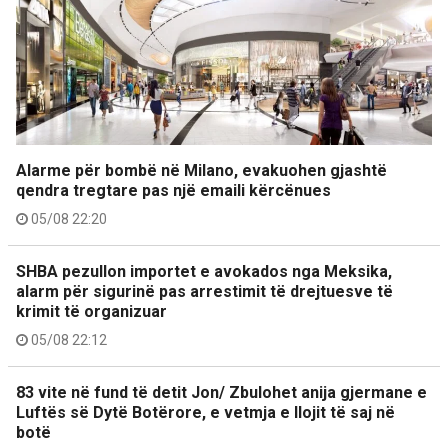
Alarme për bombë në Milano, evakuohen gjashtë
qendra tregtare pas një emaili kërcënues
05/08 22:20
SHBA pezullon importet e avokados nga Meksika,
alarm për sigurinë pas arrestimit të drejtuesve të
krimit të organizuar
05/08 22:12
83 vite në fund të detit Jon/ Zbulohet anija gjermane e
Luftës së Dytë Botërore, e vetmja e llojit të saj në
botë