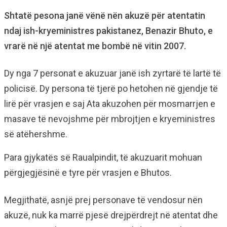
Shtatë pesona janë vënë nën akuzë për atentatin
ndaj ish-kryeministres pakistanez, Benazir Bhuto, e
vrarë në një atentat me bombë në vitin 2007.
Dy nga 7 personat e akuzuar janë ish zyrtarë të lartë të
policisë. Dy persona të tjerë po hetohen në gjendje të
lirë për vrasjen e saj Ata akuzohen për mosmarrjen e
masave të nevojshme për mbrojtjen e kryeministres
së atëhershme.
Para gjykatës së Raualpindit, të akuzuarit mohuan
përgjegjësinë e tyre për vrasjen e Bhutos.
Megjithatë, asnjë prej personave të vendosur nën
akuzë, nuk ka marrë pjesë drejpërdrejt në atentat dhe