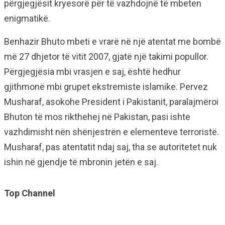
përgjegjësit kryesorë për të vazhdojnë të mbeten
enigmatikë.
Benhazir Bhuto mbeti e vrarë në një atentat me bombë
më 27 dhjetor të vitit 2007, gjatë një takimi popullor.
Përgjegjësia mbi vrasjen e saj, është hedhur
gjithmonë mbi grupet ekstremiste islamike. Pervez
Musharaf, asokohe President i Pakistanit, paralajmëroi
Bhuton të mos rikthehej në Pakistan, pasi ishte
vazhdimisht nën shënjestrën e elementeve terroristë.
Musharaf, pas atentatit ndaj saj, tha se autoritetet nuk
ishin në gjendje të mbronin jetën e saj.
Top Channel