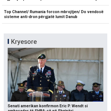
Top Channel/ Rumania forcon mbrojtjen/ Do vendosë
sisteme anti-dron përgjatë lumit Danub
Kryesore
Senati amerikan konfirmon Eric P. Wendt si
ambasador të SHBA-së në Shqipëri