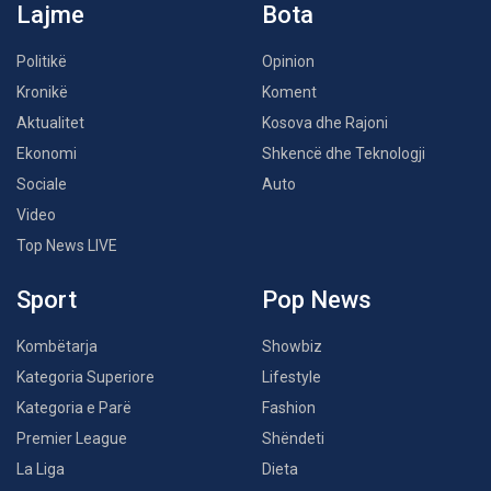
Lajme
Bota
Politikë
Opinion
Kronikë
Koment
Aktualitet
Kosova dhe Rajoni
Ekonomi
Shkencë dhe Teknologji
Sociale
Auto
Video
Top News LIVE
Sport
Pop News
Kombëtarja
Showbiz
Kategoria Superiore
Lifestyle
Kategoria e Parë
Fashion
Premier League
Shëndeti
La Liga
Dieta