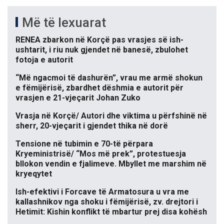
Më të lexuarat
RENEA zbarkon në Korçë pas vrasjes së ish-
ushtarit, i riu nuk gjendet në banesë, zbulohet
fotoja e autorit
“Më ngacmoi të dashurën”, vrau me armë shokun
e fëmijërisë, zbardhet dëshmia e autorit për
vrasjen e 21-vjeçarit Johan Zuko
Vrasja në Korçë/ Autori dhe viktima u përfshinë në
sherr, 20-vjeçarit i gjendet thika në dorë
Tensione në tubimin e 70-të përpara
Kryeministrisë/ “Mos më prek”, protestuesja
bllokon vendin e fjalimeve. Mbyllet me marshim në
kryeqytet
Ish-efektivi i Forcave të Armatosura u vra me
kallashnikov nga shoku i fëmijërisë, zv. drejtori i
Hetimit: Kishin konflikt të mbartur prej disa kohësh