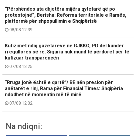
“Përshëndes ata dhjetëra mijëra qytetarë që po
protestojnë”, Berisha: Reforma territoriale e Ramës,
platformë për shpopullimin e Shqipërisë
08/08 12:39
Kufizimet ndaj gazetarëve në GJKKO, PD del kundër
rregullores së re: Siguria nuk mund të përdoret për të
kufizuar transparencën
07/08 13:25
“Rruga jonë është e qartë”/ BE nën presion për
anëtarët e rinj, Rama për Financial Times: Shqipëria
ndodhet në momentin më të mirë
07/08 12:02
Na ndiqni: