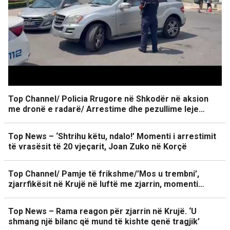
Top Channel/ Policia Rrugore në Shkodër në aksion
me dronë e radarë/ Arrestime dhe pezullime leje…
Top News – ‘Shtrihu këtu, ndalo!’ Momenti i arrestimit
të vrasësit të 20 vjeçarit, Joan Zuko në Korçë
Top Channel/ Pamje të frikshme/’Mos u trembni’,
zjarrfikësit në Krujë në luftë me zjarrin, momenti…
Top News – Rama reagon për zjarrin në Krujë. ‘U
shmang një bilanc që mund të kishte qenë tragjik’