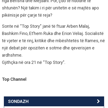
nga Berisha dhe Mejdani. Por, çdo të ndodhë të
shtunën? Një takim i ri për unitetin e së majtës apo
pikënisje për çarje të reja?
Sonte në “Top Story” janë të ftuar Arben Malaj,
Bashkim Fino, Et’hem Ruka dhe Erion Veliaj. Socialistë
të vjeter e të rinj, kritikë dhe mbështetës të Rames, në
një debat për opoziten e sotme dhe qeverisjen e
ardhshme.
Gjithçka në ora 21 në “Top Story”.
Top Channel
SONDAZH