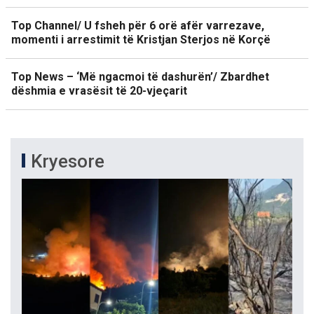
Top Channel/ U fsheh për 6 orë afër varrezave,
momenti i arrestimit të Kristjan Sterjos në Korçë
Top News – ‘Më ngacmoi të dashurën’/ Zbardhet
dëshmia e vrasësit të 20-vjeçarit
Kryesore