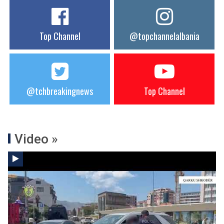
Top Channel
@topchannelalbania
@tchbreakingnews
Top Channel
Video »