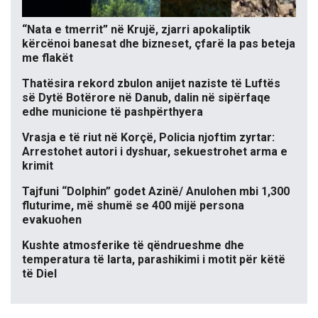
“Nata e tmerrit” në Krujë, zjarri apokaliptik
kërcënoi banesat dhe bizneset, çfarë la pas beteja
me flakët
Thatësira rekord zbulon anijet naziste të Luftës
së Dytë Botërore në Danub, dalin në sipërfaqe
edhe municione të pashpërthyera
Vrasja e të riut në Korçë, Policia njoftim zyrtar:
Arrestohet autori i dyshuar, sekuestrohet arma e
krimit
Tajfuni “Dolphin” godet Azinë/ Anulohen mbi 1,300
fluturime, më shumë se 400 mijë persona
evakuohen
Kushte atmosferike të qëndrueshme dhe
temperatura të larta, parashikimi i motit për këtë
të Diel