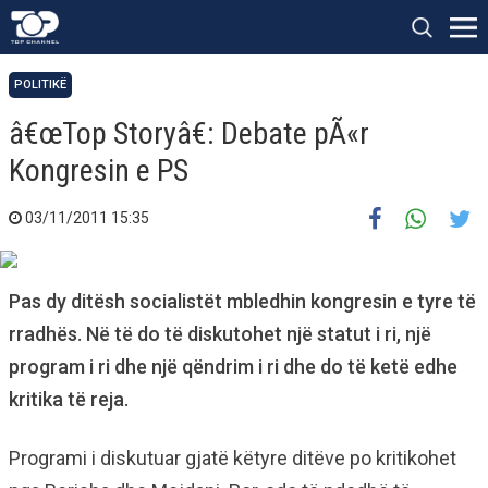
POLITIKË
â€œTop Storyâ€: Debate pÃ«r
Kongresin e PS
03/11/2011 15:35
Pas dy ditësh socialistët mbledhin kongresin e tyre të
rradhës. Në të do të diskutohet një statut i ri, një
program i ri dhe një qëndrim i ri dhe do të ketë edhe
kritika të reja.
Programi i diskutuar gjatë këtyre ditëve po kritikohet