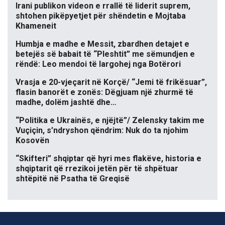
Irani publikon videon e rrallë të liderit suprem,
shtohen pikëpyetjet për shëndetin e Mojtaba
Khameneit
Humbja e madhe e Messit, zbardhen detajet e
betejës së babait të “Pleshtit” me sëmundjen e
rëndë: Leo mendoi të largohej nga Botërori
Vrasja e 20-vjeçarit në Korçë/ “Jemi të frikësuar”,
flasin banorët e zonës: Dëgjuam një zhurmë të
madhe, dolëm jashtë dhe…
“Politika e Ukrainës, e njëjtë”/ Zelensky takim me
Vuçiçin, s’ndryshon qëndrim: Nuk do ta njohim
Kosovën
“Skifteri” shqiptar që hyri mes flakëve, historia e
shqiptarit që rrezikoi jetën për të shpëtuar
shtëpitë në Psatha të Greqisë