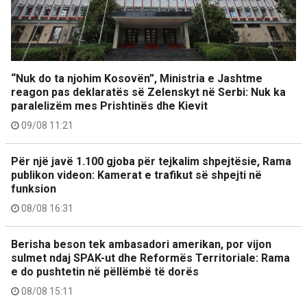
“Nuk do ta njohim Kosovën”, Ministria e Jashtme
reagon pas deklaratës së Zelenskyt në Serbi: Nuk ka
paralelizëm mes Prishtinës dhe Kievit
09/08 11:21
Për një javë 1.100 gjoba për tejkalim shpejtësie, Rama
publikon videon: Kamerat e trafikut së shpejti në
funksion
08/08 16:31
Berisha beson tek ambasadori amerikan, por vijon
sulmet ndaj SPAK-ut dhe Reformës Territoriale: Rama
e do pushtetin në pëllëmbë të dorës
08/08 15:11