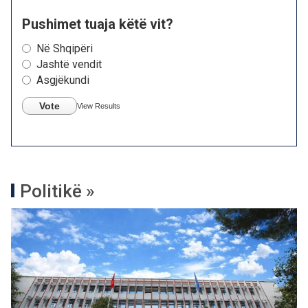
Pushimet tuaja këtë vit?
Në Shqipëri
Jashtë vendit
Asgjëkundi
Vote
View Results
Politikë »