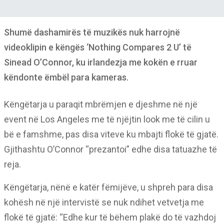
Shumë dashamirës të muzikës nuk harrojnë
videoklipin e këngës ‘Nothing Compares 2 U’ të
Sinead O’Connor, ku irlandezja me kokën e rruar
këndonte ëmbël para kameras.
Këngëtarja u paraqit mbrëmjen e djeshme në një
event në Los Angeles me të njëjtin look me të cilin u
bë e famshme, pas disa viteve ku mbajti flokë të gjatë.
Gjithashtu O’Connor “prezantoi” edhe disa tatuazhe të
reja.
Këngëtarja, nënë e katër fëmijëve, u shpreh para disa
kohësh në një intervistë se nuk ndihet vetvetja me
flokë të gjatë: “Edhe kur të bëhem plakë do të vazhdoj