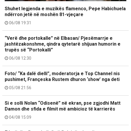
Shuhet legjenda e muzikës flamenco, Pepe Habichuela
ndërron jetë në moshën 81-vjeçare
06/08 19:31
“Verë dhe portokalle” në Elbasan/ Pjesëmarrje e
jashtëzakonshme, qindra qytetarë shijuan humorin e
trupës së “Portokalli”
06/08 12:30
Foto/ “Ka dalë dielli”, moderatorja e Top Channel nis
pushimet, Françeska Rustem dhuron ‘show’ nga deti
05/08 21:56
Si e solli Nolan “Odisenë” në ekran, pse zgjodhi Matt
Damon dhe sfida e filmit më ambicioz të karrierës
04/08 15:09