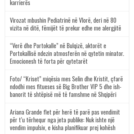
karrierës
Virozat mbushin Pediatrinë në Vlorë, deri në 80
vizita në ditë, fëmijët të prekur edhe me alergjitë
“Verë dhe Portokalle” në Bulqizë, aktorët e
Portokallisë ndezin atmosferën në qytetin minator.
Emocionesh të forta për qytetarët
Foto/ “Kriset” miqësia mes Selin dhe Kristit, çfarë
ndodhi mes fitueses së Big Brother VIP 5 dhe ish-
banorit të shtëpisë më të famshme në Shqipëri
Ariana Grande flet për herë të parë pas vendimit
për t’u tërhequr nga jeta publike: Nuk ishte një
vendim impulsiv, e kisha planifikuar prej kohësh