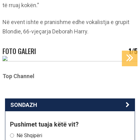
të rruaj kokën.”
Në event ishte e pranishme edhe vokalistja e grupit
Blondie, 66-vjeçarja Deborah Harry.
FOTO GALERI
1/5
Top Channel
SONDAZH
Pushimet tuaja këtë vit?
Në Shqipëri