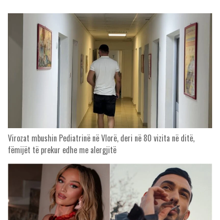
Virozat mbushin Pediatrinë në Vlorë, deri në 80 vizita në ditë,
fëmijët të prekur edhe me alergjitë