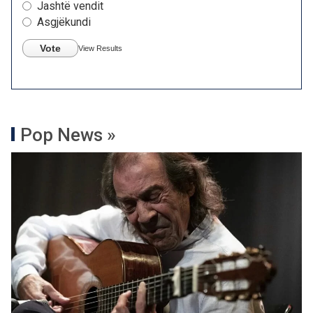
Jashtë vendit
Asgjëkundi
Vote
View Results
Pop News »