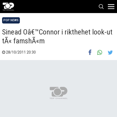
POP NEWS
Sinead Oâ€™Connor i rikthehet look-ut
tÃ« famshÃ«m
28/10/2011 20:30