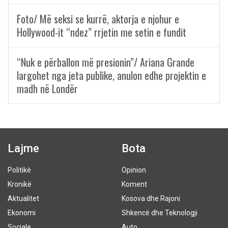
Foto/ Më seksi se kurrë, aktorja e njohur e
Hollywood-it “ndez” rrjetin me setin e fundit
“Nuk e përballon më presionin”/ Ariana Grande
largohet nga jeta publike, anulon edhe projektin e
madh në Londër
Lajme
Bota
Politikë
Opinion
Kronikë
Koment
Aktualitet
Kosova dhe Rajoni
Ekonomi
Shkencë dhe Teknologji
Sociale
Auto