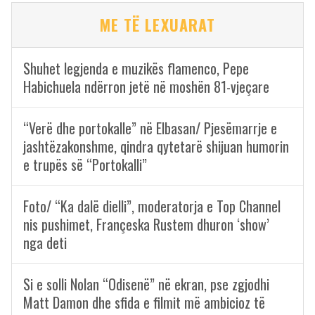
ME TË LEXUARAT
Shuhet legjenda e muzikës flamenco, Pepe
Habichuela ndërron jetë në moshën 81-vjeçare
“Verë dhe portokalle” në Elbasan/ Pjesëmarrje e
jashtëzakonshme, qindra qytetarë shijuan humorin
e trupës së “Portokalli”
Foto/ “Ka dalë dielli”, moderatorja e Top Channel
nis pushimet, Françeska Rustem dhuron ‘show’
nga deti
Si e solli Nolan “Odisenë” në ekran, pse zgjodhi
Matt Damon dhe sfida e filmit më ambicioz të