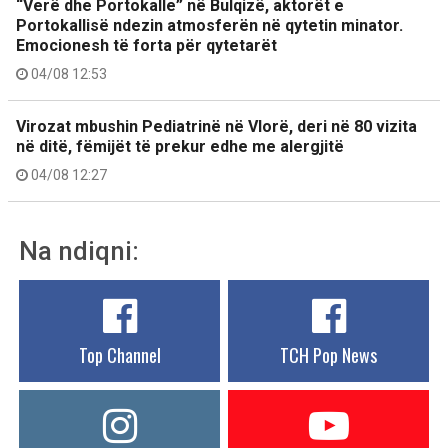
“Verë dhe Portokalle” në Bulqizë, aktorët e
Portokallisë ndezin atmosferën në qytetin minator.
Emocionesh të forta për qytetarët
04/08 12:53
Virozat mbushin Pediatrinë në Vlorë, deri në 80 vizita
në ditë, fëmijët të prekur edhe me alergjitë
04/08 12:27
Na ndiqni:
Top Channel
TCH Pop News