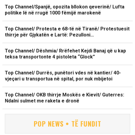
Top Channel/Spanjë, opozita bllokon qeverinë/ Lufta
politike lë në rrugë 1000 fëmijë marokenë
Top Channel/ Protesta e 68-të në Tiranë/ Protestuesit
thirrje për Gjykatën e Lartë: Pezulloni…
Top Channel/ Dëshmia/ Rrëfehet Kejdi Banaj që u kap
teksa transportonte 4 pistoleta “Glock”
Top Channel/ Durrës, punëtori vdes në kantier/ 40-
vjeçari u transportua në spital, por nuk mbijetoi
Top Channel/ OKB thirrje Moskës e Kievit/ Guterres:
Ndalni sulmet me raketa e dronë
POP NEWS • TË FUNDIT