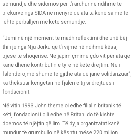
sëmundje dhe sidomos për t’i ardhur në ndihmë të
prekurve nga SIDA në mënyrë që ata ta kenë sa më të
lehtë përballjen me këtë sëmundje.
“Jemi në një moment të madh reflektimi dhe unë bëj
thirrje nga Nju Jorku që t’i vijmë në ndihmë kësaj
pjese të shoqërisë. Ne japim çmime çdo vit për ata që
kanë dhënë kontributin e tyre në këtë drejtim. Ne i
falënderojmë shumë të gjithë ata që janë solidarizuar”,
ka theksuar këngëtari në fjalën e tij si drejtues i
fondacionit.
Në vitin 1993 John themeloi edhe filialin britanik të
këtij fondacioni i cili edhe në Britani do të kishte
doemos të njëjtin qëllim. Të dyja organizatat kanë
mundur të grumbullojnë kështu mëse 220 milion