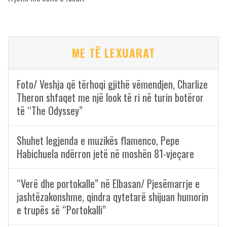
ME TË LEXUARAT
Foto/ Veshja që tërhoqi gjithë vëmendjen, Charlize
Theron shfaqet me një look të ri në turin botëror
të “The Odyssey”
Shuhet legjenda e muzikës flamenco, Pepe
Habichuela ndërron jetë në moshën 81-vjeçare
“Verë dhe portokalle” në Elbasan/ Pjesëmarrje e
jashtëzakonshme, qindra qytetarë shijuan humorin
e trupës së “Portokalli”