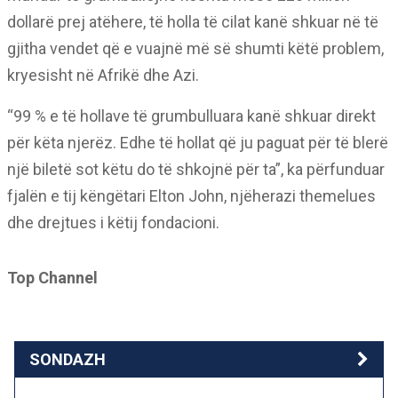
dollarë prej atëhere, të holla të cilat kanë shkuar në të
gjitha vendet që e vuajnë më së shumti këtë problem,
kryesisht në Afrikë dhe Azi.
“99 % e të hollave të grumbulluara kanë shkuar direkt
për këta njerëz. Edhe të hollat që ju paguat për të blerë
një biletë sot këtu do të shkojnë për ta”, ka përfunduar
fjalën e tij këngëtari Elton John, njëherazi themelues
dhe drejtues i këtij fondacioni.
Top Channel
SONDAZH