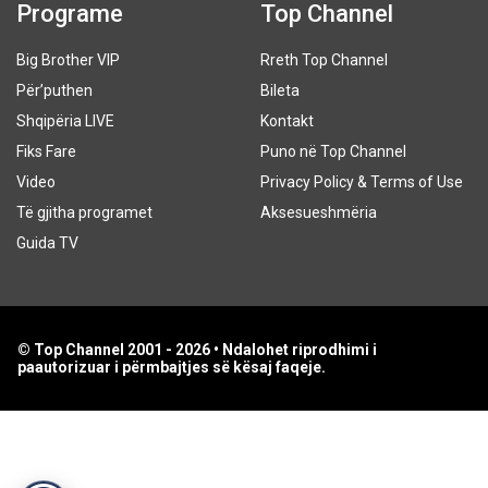
Programe
Top Channel
Big Brother VIP
Rreth Top Channel
Për’puthen
Bileta
Shqipëria LIVE
Kontakt
Fiks Fare
Puno në Top Channel
Video
Privacy Policy & Terms of Use
Të gjitha programet
Aksesueshmëria
Guida TV
© Top Channel 2001 - 2026 • Ndalohet riprodhimi i
paautorizuar i përmbajtjes së kësaj faqeje.