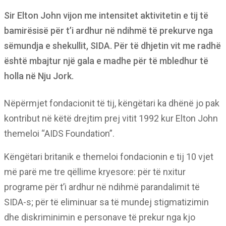
Sir Elton John vijon me intensitet aktivitetin e tij të
bamirësisë për t’i ardhur në ndihmë të prekurve nga
sëmundja e shekullit, SIDA. Për të dhjetin vit me radhë
është mbajtur një gala e madhe për të mbledhur të
holla në Nju Jork.
Nëpërmjet fondacionit të tij, këngëtari ka dhënë jo pak
kontribut në këtë drejtim prej vitit 1992 kur Elton John
themeloi “AIDS Foundation”.
Këngëtari britanik e themeloi fondacionin e tij 10 vjet
më parë me tre qëllime kryesore: për të nxitur
programe për t’i ardhur në ndihmë parandalimit të
SIDA-s; për të eliminuar sa të mundej stigmatizimin
dhe diskriminimin e personave të prekur nga kjo