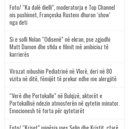
Foto/ “Ka dalë dielli”, moderatorja e Top Channel
nis pushimet, Françeska Rustem dhuron ‘show’
nga deti
Si e solli Nolan “Odisenë” në ekran, pse zgjodhi
Matt Damon dhe sfida e filmit më ambicioz të
karrierës
Virozat mbushin Pediatrinë në Vlorë, deri në 80
vizita në ditë, fëmijët të prekur edhe me alergjitë
“Verë dhe Portokalle” në Bulqizë, aktorët e
Portokallisë ndezin atmosferën në qytetin minator.
Emocionesh të forta për qytetarët
Foto/ “Kriset” miqësia mes Selin dhe Kristit, çfarë