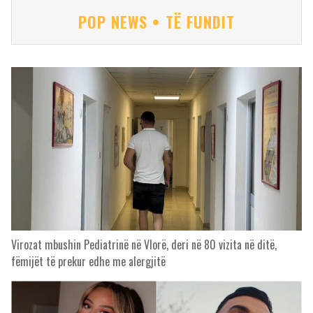
POP NEWS • TË FUNDIT
Virozat mbushin Pediatrinë në Vlorë, deri në 80 vizita në ditë,
fëmijët të prekur edhe me alergjitë