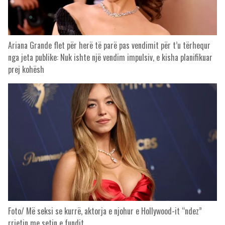
Ariana Grande flet për herë të parë pas vendimit për t’u tërhequr
nga jeta publike: Nuk ishte një vendim impulsiv, e kisha planifikuar
prej kohësh
Foto/ Më seksi se kurrë, aktorja e njohur e Hollywood-it “ndez”
rrjetin me setin e fundit