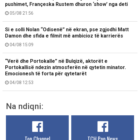
pushimet, Françeska Rustem dhuron ‘show’ nga deti
05/08 21:56
Si e solli Nolan “Odisenë” në ekran, pse zgjodhi Matt
Damon dhe sfida e filmit më ambicioz të karrierës
04/08 15:09
“Verë dhe Portokalle” në Bulqizë, aktorët e
Portokallisë ndezin atmosferën në qytetin minator.
Emocionesh të forta për qytetarët
04/08 12:53
Na ndiqni:
Top Channel
TCH Pop News