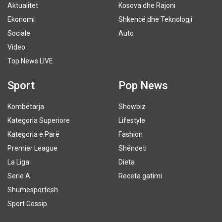
Aktualitet
Kosova dhe Rajoni
Ekonomi
Shkencë dhe Teknologji
Sociale
Auto
Video
Top News LIVE
Sport
Pop News
Kombëtarja
Showbiz
Kategoria Superiore
Lifestyle
Kategoria e Parë
Fashion
Premier League
Shëndeti
La Liga
Dieta
Serie A
Receta gatimi
Shumësportësh
Sport Gossip