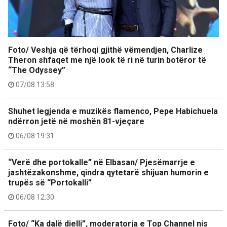
Foto/ Veshja që tërhoqi gjithë vëmendjen, Charlize
Theron shfaqet me një look të ri në turin botëror të
“The Odyssey”
07/08 13:58
Shuhet legjenda e muzikës flamenco, Pepe Habichuela
ndërron jetë në moshën 81-vjeçare
06/08 19:31
“Verë dhe portokalle” në Elbasan/ Pjesëmarrje e
jashtëzakonshme, qindra qytetarë shijuan humorin e
trupës së “Portokalli”
06/08 12:30
Foto/ “Ka dalë dielli”, moderatorja e Top Channel nis