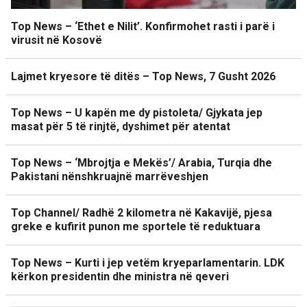
Top News – ‘Ethet e Nilit’. Konfirmohet rasti i parë i
virusit në Kosovë
Lajmet kryesore të ditës – Top News, 7 Gusht 2026
Top News – U kapën me dy pistoleta/ Gjykata jep
masat për 5 të rinjtë, dyshimet për atentat
Top News – ‘Mbrojtja e Mekës’/ Arabia, Turqia dhe
Pakistani nënshkruajnë marrëveshjen
Top Channel/ Radhë 2 kilometra në Kakavijë, pjesa
greke e kufirit punon me sportele të reduktuara
Top News – Kurti i jep vetëm kryeparlamentarin. LDK
kërkon presidentin dhe ministra në qeveri