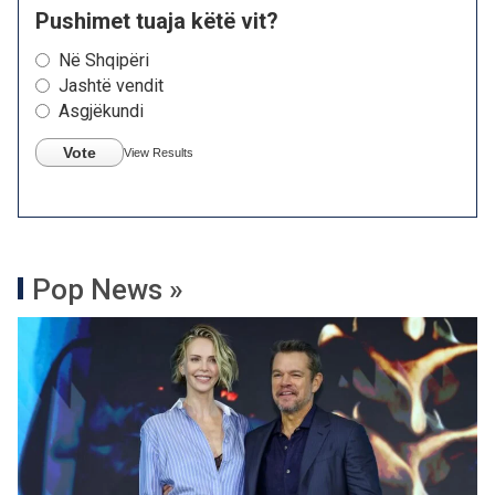
Pushimet tuaja këtë vit?
Në Shqipëri
Jashtë vendit
Asgjëkundi
Vote
View Results
Pop News »