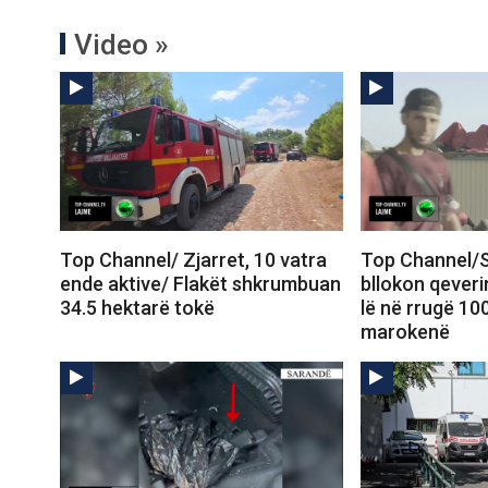
Video »
Top Channel/ Zjarret, 10 vatra
Top Channel/S
ende aktive/ Flakët shkrumbuan
bllokon qeveri
34.5 hektarë tokë
lë në rrugë 10
marokenë