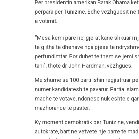
Per presidentin amerikan Barak Obama ke
perpara per Tunizine. Edhe vezhguesit ne t
e votimit.
“Mesa kemi parë ne, gjerat kane shkuar mja
te gjitha te dhenave nga pjese te ndryshme
perfundimtar. Por duhet te them se jemi 
tani”, thotë dr John Hardman, vëzhgues.
Me shume se 100 parti ishin regjistruar p
numer kandidatesh te pavarur. Partia islam
madhe te votave, ndonese nuk eshte e qarte
mazhorance te paster.
Ky moment demokratik per Tunizine, vendi i
autokrate, bart ne vetvete nje barre te mad