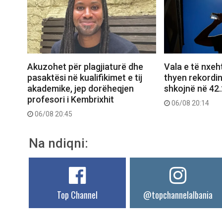
Akuzohet për plagjiaturë dhe
Vala e të nxeht
pasaktësi në kualifikimet e tij
thyen rekordi
akademike, jep dorëheqjen
shkojnë në 42
profesori i Kembrixhit
06/08 20:14
06/08 20:45
Na ndiqni:
Top Channel
@topchannelalbania