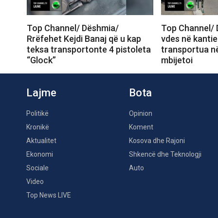
Top Channel/ Dëshmia/
Top Channel/ 
Rrëfehet Kejdi Banaj që u kap
vdes në kantie
teksa transportonte 4 pistoleta
transportua në
“Glock”
mbijetoi
Lajme
Bota
Politikë
Opinion
Kronikë
Koment
Aktualitet
Kosova dhe Rajoni
Ekonomi
Shkencë dhe Teknologji
Sociale
Auto
Video
Top News LIVE