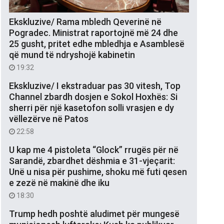
Ekskluzive/ Rama mbledh Qeverinë në
Pogradec. Ministrat raportojnë më 24 dhe
25 gusht, pritet edhe mbledhja e Asamblesë
që mund të ndryshojë kabinetin
19:32
Ekskluzive/ I ekstraduar pas 30 vitesh, Top
Channel zbardh dosjen e Sokol Hoxhës: Si
sherri për një kasetofon solli vrasjen e dy
vëllezërve në Patos
22:58
U kap me 4 pistoleta “Glock” rrugës për në
Sarandë, zbardhet dëshmia e 31-vjeçarit:
Unë u nisa për pushime, shoku më futi qesen
e zezë në makinë dhe iku
18:30
Trump hedh poshtë aludimet për mungesë