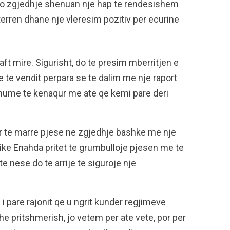
to zgjedhje shenuan nje hap te rendesishem
erren dhane nje vleresim pozitiv per ecurine
ft mire. Sigurisht, do te presim mberritjen e
 te vendit perpara se te dalim me nje raport
shume te kenaqur me ate qe kemi pare deri
er te marre pjese ne zgjedhje bashke me nje
ike Enahda pritet te grumbulloje pjesen me te
 nese do te arrije te siguroje nje
 pare rajonit qe u ngrit kunder regjimeve
he pritshmerish, jo vetem per ate vete, por per