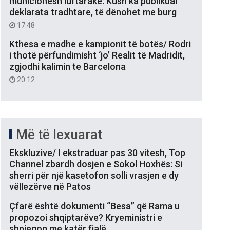
municionesh luftarake: Kush ka publikuar
deklarata tradhtare, të dënohet me burg
17:48
Kthesa e madhe e kampionit të botës/ Rodri
i thotë përfundimisht ‘jo’ Realit të Madridit,
zgjodhi kalimin te Barcelona
20:12
Më të lexuarat
Ekskluzive/ I ekstraduar pas 30 vitesh, Top
Channel zbardh dosjen e Sokol Hoxhës: Si
sherri për një kasetofon solli vrasjen e dy
vëllezërve në Patos
Çfarë është dokumenti “Besa” që Rama u
propozoi shqiptarëve? Kryeministri e
shpjegon me katër fjalë