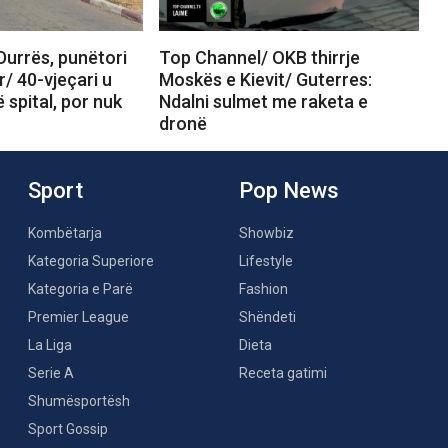
Durrës, punëtori
Top Channel/ OKB thirrje
r/ 40-vjeçari u
Moskës e Kievit/ Guterres:
 spital, por nuk
Ndalni sulmet me raketa e
dronë
Sport
Pop News
Kombëtarja
Showbiz
Kategoria Superiore
Lifestyle
Kategoria e Parë
Fashion
Premier League
Shëndeti
La Liga
Dieta
Serie A
Receta gatimi
Shumësportësh
Sport Gossip