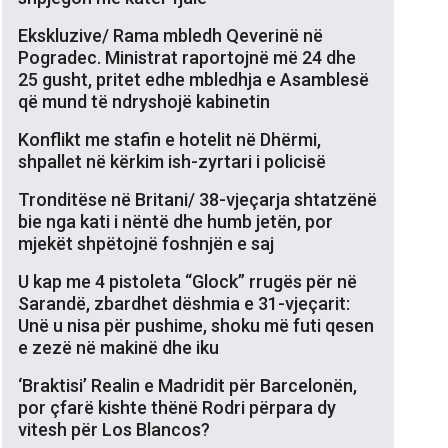
Ekskluzive/ Rama mbledh Qeverinë në
Pogradec. Ministrat raportojnë më 24 dhe
25 gusht, pritet edhe mbledhja e Asamblesë
që mund të ndryshojë kabinetin
Konflikt me stafin e hotelit në Dhërmi,
shpallet në kërkim ish-zyrtari i policisë
Tronditëse në Britani/ 38-vjeçarja shtatzënë
bie nga kati i nëntë dhe humb jetën, por
mjekët shpëtojnë foshnjën e saj
U kap me 4 pistoleta “Glock” rrugës për në
Sarandë, zbardhet dëshmia e 31-vjeçarit:
Unë u nisa për pushime, shoku më futi qesen
e zezë në makinë dhe iku
‘Braktisi’ Realin e Madridit për Barcelonën,
por çfarë kishte thënë Rodri përpara dy
vitesh për Los Blancos?