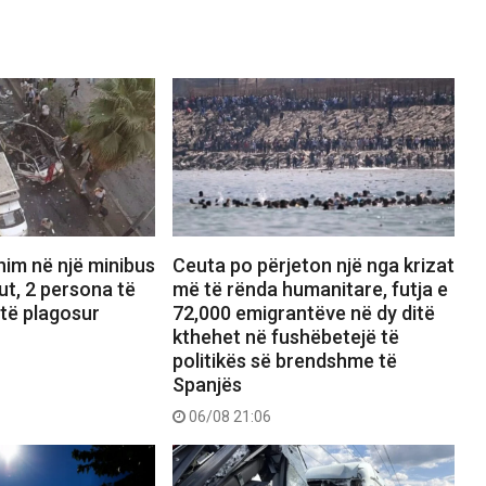
him në një minibus
Ceuta po përjeton një nga krizat
t, 2 persona të
më të rënda humanitare, futja e
 të plagosur
72,000 emigrantëve në dy ditë
kthehet në fushëbetejë të
politikës së brendshme të
Spanjës
06/08 21:06