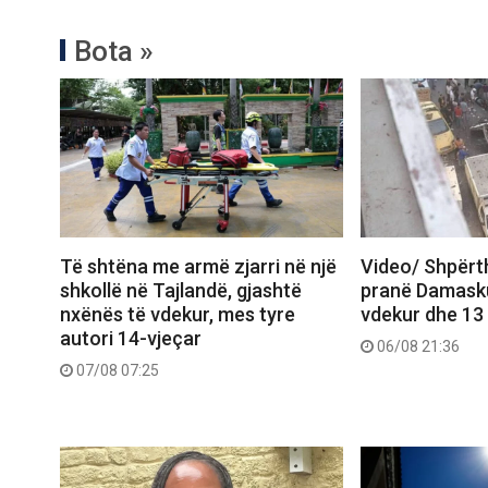
Bota »
Të shtëna me armë zjarri në një
Video/ Shpërt
shkollë në Tajlandë, gjashtë
pranë Damasku
nxënës të vdekur, mes tyre
vdekur dhe 13
autori 14-vjeçar
06/08 21:36
07/08 07:25