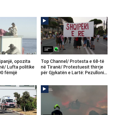
panjë, opozita
Top Channel/ Protesta e 68-të
në/ Lufta politike
në Tiranë/ Protestuesit thirrje
00 fëmijë
për Gjykatën e Lartë: Pezulloni…