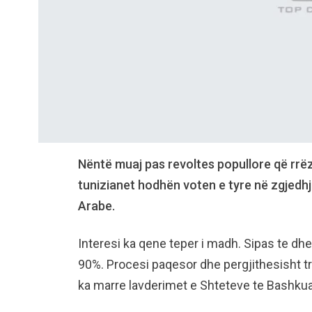
Nëntë muaj pas revoltes popullore që rrëzo
tunizianet hodhën voten e tyre në zgjedhje
Arabe.
Interesi ka qene teper i madh. Sipas te dhe
90%. Procesi paqesor dhe pergjithesisht tr
ka marre lavderimet e Shteteve te Bashku