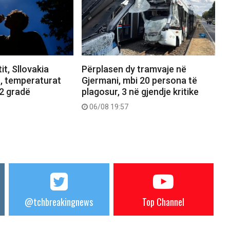
it, Sllovakia
Përplasen dy tramvaje në
n, temperaturat
Gjermani, mbi 20 persona të
.2 gradë
plagosur, 3 në gjendje kritike
06/08 19:57
@tchbreakingnews
Top Channel