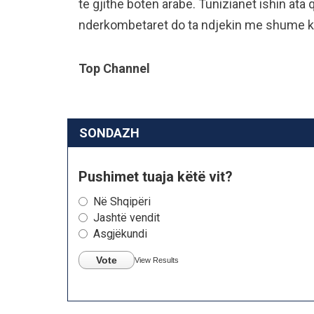
te gjithe boten arabe. Tunizianet ishin ata
nderkombetaret do ta ndjekin me shume kuj
Top Channel
SONDAZH
Pushimet tuaja këtë vit?
Në Shqipëri
Jashtë vendit
Asgjëkundi
Vote
View Results