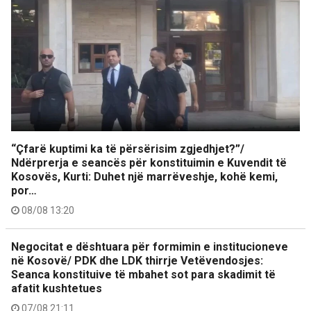
“Çfarë kuptimi ka të përsërisim zgjedhjet?”/
Ndërprerja e seancës për konstituimin e Kuvendit të
Kosovës, Kurti: Duhet një marrëveshje, kohë kemi,
por…
08/08 13:20
Negocitat e dështuara për formimin e institucioneve
në Kosovë/ PDK dhe LDK thirrje Vetëvendosjes:
Seanca konstituive të mbahet sot para skadimit të
afatit kushtetues
07/08 21:11