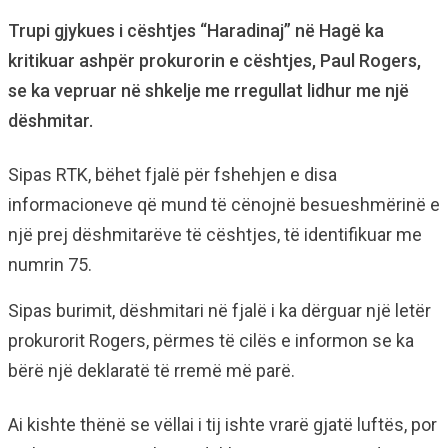
Trupi gjykues i cështjes “Haradinaj” në Hagë ka
kritikuar ashpër prokurorin e cështjes, Paul Rogers,
se ka vepruar në shkelje me rregullat lidhur me një
dëshmitar.
Sipas RTK, bëhet fjalë për fshehjen e disa
informacioneve që mund të cënojnë besueshmërinë e
një prej dëshmitarëve të cështjes, të identifikuar me
numrin 75.
Sipas burimit, dëshmitari në fjalë i ka dërguar një letër
prokurorit Rogers, përmes të cilës e informon se ka
bërë një deklaratë të rremë më parë.
Ai kishte thënë se vëllai i tij ishte vrarë gjatë luftës, por