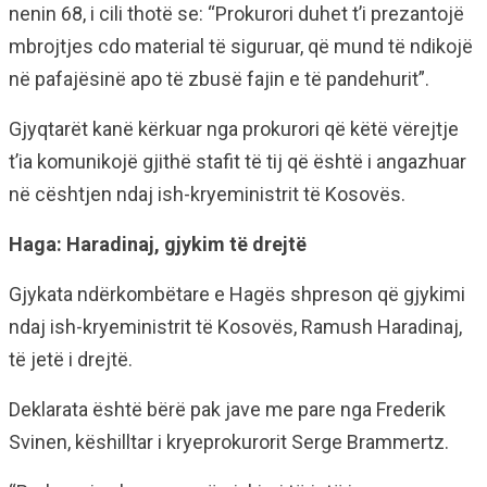
nenin 68, i cili thotë se: “Prokurori duhet t’i prezantojë
mbrojtjes cdo material të siguruar, që mund të ndikojë
në pafajësinë apo të zbusë fajin e të pandehurit”.
Gjyqtarët kanë kërkuar nga prokurori që këtë vërejtje
t’ia komunikojë gjithë stafit të tij që është i angazhuar
në cështjen ndaj ish-kryeministrit të Kosovës.
Haga: Haradinaj, gjykim të drejtë
Gjykata ndërkombëtare e Hagës shpreson që gjykimi
ndaj ish-kryeministrit të Kosovës, Ramush Haradinaj,
të jetë i drejtë.
Deklarata është bërë pak jave me pare nga Frederik
Svinen, këshilltar i kryeprokurorit Serge Brammertz.