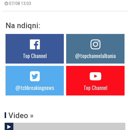
07/08 13:03
Na ndiqni:
Top Channel
@topchannelalbania
@tchbreakingnews
Top Channel
Video »