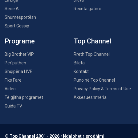
La Liga
Dieta
Serie A
Receta gatimi
Shumësportësh
Sport Gossip
Programe
Top Channel
Big Brother VIP
Rreth Top Channel
Për’puthen
Bileta
Shqipëria LIVE
Kontakt
Fiks Fare
Puno në Top Channel
Video
Privacy Policy & Terms of Use
Të gjitha programet
Aksesueshmëria
Guida TV
© Top Channel 2001 - 2026 • Ndalohet riprodhimi i