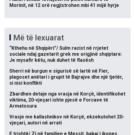
Morinit, në 12 orë regjistrohen mbi 41 mijë hyrje
Më të lexuarat
“Kthehu në Shqipëri”/ Sulm racist në rrjetet
sociale ndaj gazetarit grek me origjinë shqiptare:
Je mysafir këtu, nuk duhet të flasësh
Sherri në burgun e sigurisë së lartë në Fier,
plagoset anëtari i grupit të Bajrajve dhe një tjetër,
si nisi konflikti
Zbardhen detaje nga vrasja në Korçë, identifikohet
viktima, 20-vjeçari ishte pjesë e Forcave të
Armatosura
Vrasje me kallashnikov në Korçë, ekzekutohet 20-
vjeçari, autori në arrati
E trishtë/ Zi në familjen e Messit, babai i ikones