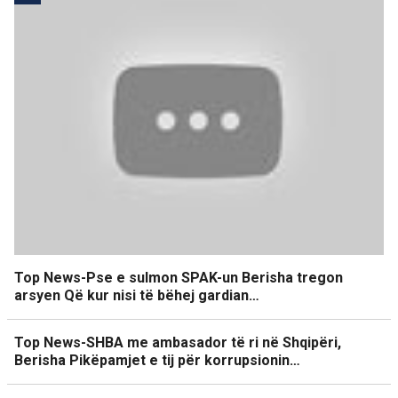
Top News-Pse e sulmon SPAK-un Berisha tregon
arsyen Që kur nisi të bëhej gardian…
Top News-SHBA me ambasador të ri në Shqipëri,
Berisha Pikëpamjet e tij për korrupsionin…