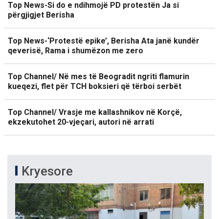
Top News-Si do e ndihmojë PD protestën Ja si
përgjigjet Berisha
Top News-‘Protestë epike’, Berisha Ata janë kundër
qeverisë, Rama i shumëzon me zero
Top Channel/ Në mes të Beogradit ngriti flamurin
kueqezi, flet për TCH boksieri që tërboi serbët
Top Channel/ Vrasje me kallashnikov në Korçë,
ekzekutohet 20-vjeçari, autori në arrati
Kryesore