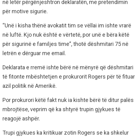
në letër përgënjeshtron deklaratën, me pretendimin
për motive sigurie.
“Unë i kisha thënë avokatit tim se vëllai im ishte vrarë
në luftë. Kjo nuk është e vërtetë, por unë e bëra këtë
për sigurinë e familjes time”, thotë dëshmitari 75 në
letrën e dërguar me email.
Deklarata e rremë ishte bërë në mënyrë që dëshmitari
të fitonte mbështetjen e prokurorit Rogers për të fituar
azil politik në Amerikë.
Por prokurori këtë fakt nuk ia kishte bërë të ditur palës
mbrojtëse, veprim që ka shtyrë trupin gjykues të
reagojë ashpër.
Trupi gjykues ka kritikuar zotin Rogers se ka shkelur