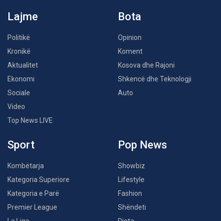
Lajme
Bota
Politikë
Opinion
Kronikë
Koment
Aktualitet
Kosova dhe Rajoni
Ekonomi
Shkencë dhe Teknologji
Sociale
Auto
Video
Top News LIVE
Sport
Pop News
Kombëtarja
Showbiz
Kategoria Superiore
Lifestyle
Kategoria e Parë
Fashion
Premier League
Shëndeti