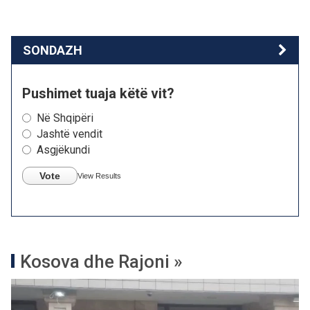
SONDAZH
Pushimet tuaja këtë vit?
Në Shqipëri
Jashtë vendit
Asgjëkundi
Vote
View Results
Kosova dhe Rajoni »