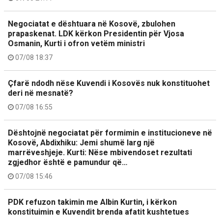
Negociatat e dështuara në Kosovë, zbulohen
prapaskenat. LDK kërkon Presidentin për Vjosa
Osmanin, Kurti i ofron vetëm ministri
07/08 18:37
Çfarë ndodh nëse Kuvendi i Kosovës nuk konstituohet
deri në mesnatë?
07/08 16:55
Dështojnë negociatat për formimin e institucioneve në
Kosovë, Abdixhiku: Jemi shumë larg një
marrëveshjeje. Kurti: Nëse mbivendoset rezultati
zgjedhor është e pamundur që…
07/08 15:46
PDK refuzon takimin me Albin Kurtin, i kërkon
konstituimin e Kuvendit brenda afatit kushtetues