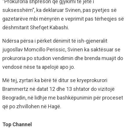
“Prokuroria shpreson që gjykimi të jetë i
suksesshëm”, ka deklaruar Svinen, pas pyetjes së
gazetarëve mbi mënyrën e veprimit pas tërheqjes së
dëshmitarit Shefqet Kabashi.
Ndërsa përsa i përket dënimit të ish-gjeneralit
jugosllav Momcillo Perissic, Svinen ka saktësuar se
prokuroria po studion vendimin dhe brenda muajit do
vendosë nëse ta apelojë apo jo.
Më tej, zyrtari ka bërë të ditur se kryeprokurori
Brammertz në datat 12 dhe 13 shtator do vizitojë
Beogradin, në lidhje me bashkëpunimin për proceset
që po zhvillohen në Hagë.
Top Channel