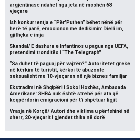
argjentinase ndahet nga jeta në moshën 68-
vjeçare
Ish konkurrentja e “Për’Puthen” bëhet nënë për
herë të parë, emocionon me dedikimin: Dielli im,
gjithçka e imja
Skandal/ E dashura e Infantinos u pagua nga UEFA,
pretendimi tronditës i “The Telegraph”
“Sa duhet të paguaj për vajzën?” Autoritetet greke
në kërkim të turistit, kërkoi të abuzonte
seksualisht me 10-vjeçaren në një biznes familjar
Ekstradimi në Shqipëri i Sokol Hoxhës, Ambasada
Amerikane: SHBA nuk është strehë për ata që
keqpërdorin emigracioni për t’i shpëtuar ligjit
Vrasja në Korçë/ Autori dhe viktima u përfshinë në
sherr, 20-vjeçarit i gjendet thika në dorë