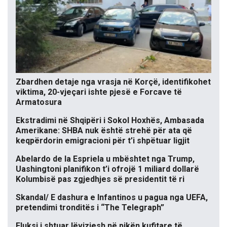
Zbardhen detaje nga vrasja në Korçë, identifikohet
viktima, 20-vjeçari ishte pjesë e Forcave të
Armatosura
Ekstradimi në Shqipëri i Sokol Hoxhës, Ambasada
Amerikane: SHBA nuk është strehë për ata që
keqpërdorin emigracioni për t’i shpëtuar ligjit
Abelardo de la Espriela u mbështet nga Trump,
Uashingtoni planifikon t’i ofrojë 1 miliard dollarë
Kolumbisë pas zgjedhjes së presidentit të ri
Skandal/ E dashura e Infantinos u pagua nga UEFA,
pretendimi tronditës i “The Telegraph”
Fluksi i shtuar lëvizjesh në pikën kufitare të