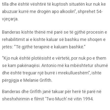
tilla dhe është vështirë të kuptosh situatën kur nuk ke
abuzuar kurrë me drogën apo alkoolin”, shprehet 54-
vjeçarja.
Banderas kishte thënë më parë se të gjithë procesin e
rehabilitimit ai e kishte kaluar së bashku me shoqen e
jetës: “Të gjithë terapinë e kaluam bashkë.”
“Kjo nuk është plotësisht e vërtetë, por nuk po e them
se kam pakënaqësi. Antonio më ka mbështetur shumë
dhe është treguar një burrë i mrekullueshëm”, ishte
përgjigja e Melanie Grifith.
Banderas dhe Grifith janë takuar për herë të parë në
sheshxhirimin e filmit ‘Two Much’ në vitin 1994.