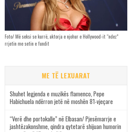
Foto/ Më seksi se kurrë, aktorja e njohur e Hollywood-it “ndez”
rrjetin me setin e fundit
ME TË LEXUARAT
Shuhet legjenda e muzikës flamenco, Pepe
Habichuela ndërron jetë në moshën 81-vjeçare
“Verë dhe portokalle” në Elbasan/ Pjesëmarrje e
jashtëzakonshme, qindra qytetarë shijuan humorin