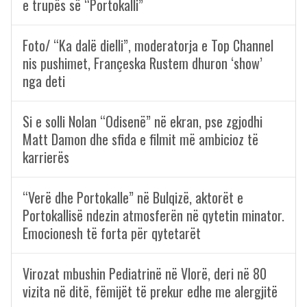
e trupës së “Portokalli”
Foto/ “Ka dalë dielli”, moderatorja e Top Channel
nis pushimet, Françeska Rustem dhuron ‘show’
nga deti
Si e solli Nolan “Odisenë” në ekran, pse zgjodhi
Matt Damon dhe sfida e filmit më ambicioz të
karrierës
“Verë dhe Portokalle” në Bulqizë, aktorët e
Portokallisë ndezin atmosferën në qytetin minator.
Emocionesh të forta për qytetarët
Virozat mbushin Pediatrinë në Vlorë, deri në 80
vizita në ditë, fëmijët të prekur edhe me alergjitë