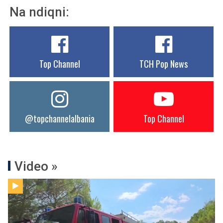
Na ndiqni:
Top Channel
TCH Pop News
@topchannelalbania
Top Channel
Video »