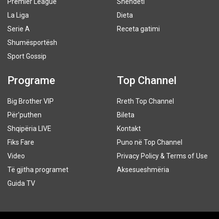
Premier League
Shëndeti
La Liga
Dieta
Serie A
Receta gatimi
Shumësportësh
Sport Gossip
Programe
Top Channel
Big Brother VIP
Rreth Top Channel
Për’puthen
Bileta
Shqipëria LIVE
Kontakt
Fiks Fare
Puno në Top Channel
Video
Privacy Policy & Terms of Use
Të gjitha programet
Aksesueshmëria
Guida TV