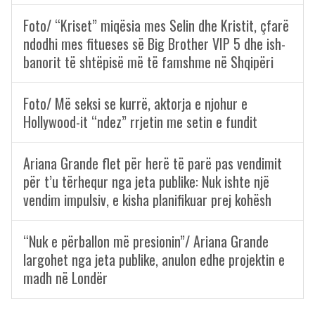
Foto/ “Kriset” miqësia mes Selin dhe Kristit, çfarë
ndodhi mes fitueses së Big Brother VIP 5 dhe ish-
banorit të shtëpisë më të famshme në Shqipëri
Foto/ Më seksi se kurrë, aktorja e njohur e
Hollywood-it “ndez” rrjetin me setin e fundit
Ariana Grande flet për herë të parë pas vendimit
për t’u tërhequr nga jeta publike: Nuk ishte një
vendim impulsiv, e kisha planifikuar prej kohësh
“Nuk e përballon më presionin”/ Ariana Grande
largohet nga jeta publike, anulon edhe projektin e
madh në Londër