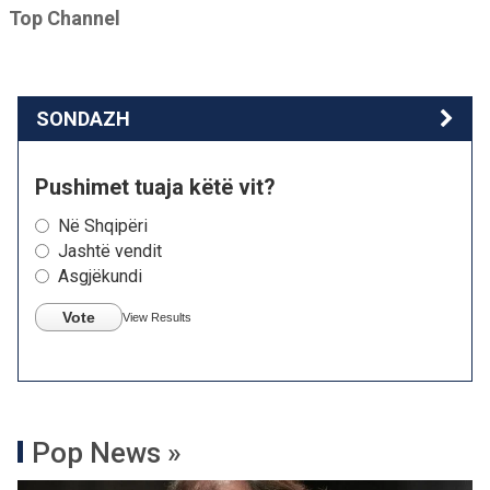
Top Channel
SONDAZH
Pushimet tuaja këtë vit?
Në Shqipëri
Jashtë vendit
Asgjëkundi
Vote
View Results
Pop News »