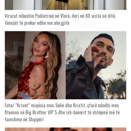
Virozat mbushin Pediatrinë në Vlorë, deri në 80 vizita në ditë,
fëmijët të prekur edhe me alergjitë
Foto/ “Kriset” miqësia mes Selin dhe Kristit, çfarë ndodhi mes
fitueses së Big Brother VIP 5 dhe ish-banorit të shtëpisë më të
famshme në Shqipëri