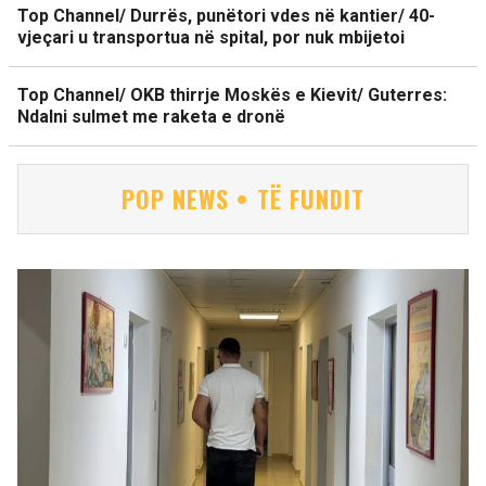
Top Channel/ Durrës, punëtori vdes në kantier/ 40-
vjeçari u transportua në spital, por nuk mbijetoi
Top Channel/ OKB thirrje Moskës e Kievit/ Guterres:
Ndalni sulmet me raketa e dronë
POP NEWS • TË FUNDIT