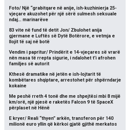
Foto/ Një “grabitqare në anije, ish-kuzhinierja 25-
vjeçare akuzohet për një sërë sulmesh seksuale
ndaj… marinarëve
83 vite në fund të detit Jon/ Zbulohet anija
gjermane e Luftës së Dytë Botërore, e vetmja e
llojit të saj në botë
Vendim i papritur/ Prindërit e 14-vjeçares së vrarë
nën masa të rrepta sigurie, i ndalohet t’i afrohen
familjes së autorit
Kthesë dramatike në jetën e ish-lojtarit të
kombëtares shqiptare, arrestohet për shpërndarje
kokaine
Me peshë rreth 4 tonë dhe me shpejtësi mbi 8 mijë
km/orë, një pjesë e raketës Falcon 9 të SpaceX
përplaset në Hënë
E kryer/ Reali “thyen” arkën, transferon për 140
milionë euro yllin që kërkoi gjatë gjithë merkatos