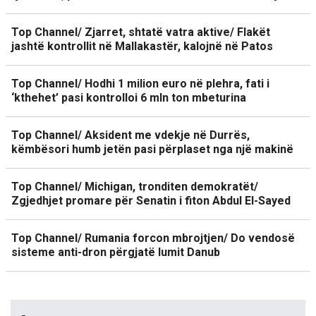
Top Channel/ Zjarret, shtatë vatra aktive/ Flakët
jashtë kontrollit në Mallakastër, kalojnë në Patos
Top Channel/ Hodhi 1 milion euro në plehra, fati i
‘kthehet’ pasi kontrolloi 6 mln ton mbeturina
Top Channel/ Aksident me vdekje në Durrës,
këmbësori humb jetën pasi përplaset nga një makinë
Top Channel/ Michigan, tronditen demokratët/
Zgjedhjet promare për Senatin i fiton Abdul El-Sayed
Top Channel/ Rumania forcon mbrojtjen/ Do vendosë
sisteme anti-dron përgjatë lumit Danub