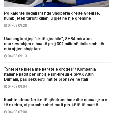
Po kalonte ilegalisht nga Shqipëria drejtë Greqisë,
humb jetën turisti kilian, u gjet në një greminë
04/08 09:28
Uashingtoni jep “dritën jeshile”, SHBA miraton
marrëveshjen e huasë prej 302 milionë dollarësh për
mbrojtjen shqiptare
04/08 09:13
“Shtëpi të blera me paratë e drogës”/ Kompania
italiane padit për shpifje ish-kreun e SPAK Altin
Dumani, pas sekuestrimit të pronave në Itali
04/08 09:04
Kushte atmosferike të qëndrueshme dhe masa ajrore
të nxehta, si parashikohet moti për këtë të martë
04/08 07:00