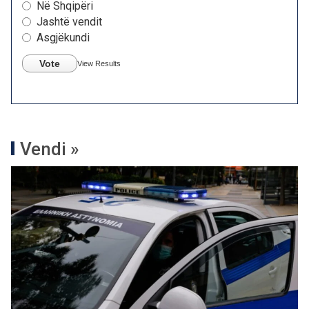
Në Shqipëri
Jashtë vendit
Asgjëkundi
Vote
View Results
Vendi »