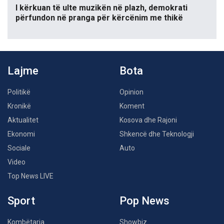
I kërkuan të ulte muzikën në plazh, demokrati
përfundon në pranga për kërcënim me thikë
Lajme
Bota
Politikë
Opinion
Kronikë
Koment
Aktualitet
Kosova dhe Rajoni
Ekonomi
Shkencë dhe Teknologji
Sociale
Auto
Video
Top News LIVE
Sport
Pop News
Kombëtarja
Showbiz