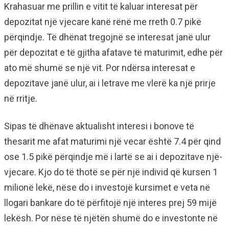
Krahasuar me prillin e vitit të kaluar interesat për
depozitat një vjecare kanë rënë me rreth 0.7 pikë
përqindje. Të dhënat tregojnë se interesat janë ulur
për depozitat e të gjitha afatave të maturimit, edhe për
ato më shumë se një vit. Por ndërsa interesat e
depozitave janë ulur, ai i letrave me vlerë ka një prirje
në rritje.
Sipas të dhënave aktualisht interesi i bonove të
thesarit me afat maturimi një vecar është 7.4 për qind
ose 1.5 pikë përqindje më i lartë se ai i depozitave një-
vjecare. Kjo do të thotë se për një individ që kursen 1
milionë lekë, nëse do i investojë kursimet e veta në
llogari bankare do të përfitojë një interes prej 59 mijë
lekësh. Por nëse të njëtën shumë do e investonte në