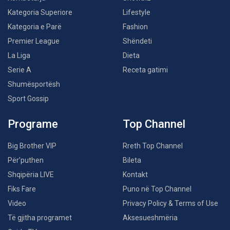
Kategoria Superiore
Lifestyle
Kategoria e Parë
Fashion
Premier League
Shëndeti
La Liga
Dieta
Serie A
Receta gatimi
Shumësportësh
Sport Gossip
Programe
Top Channel
Big Brother VIP
Rreth Top Channel
Për’puthen
Bileta
Shqipëria LIVE
Kontakt
Fiks Fare
Puno në Top Channel
Video
Privacy Policy & Terms of Use
Të gjitha programet
Aksesueshmëria