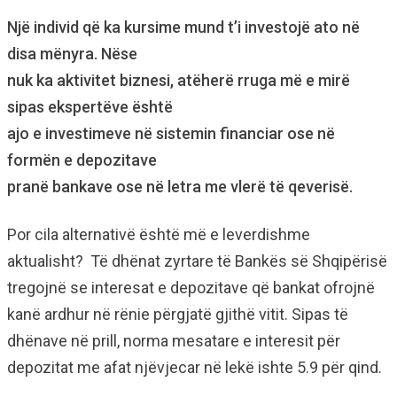
Një individ që ka kursime mund t’i investojë ato në
disa mënyra. Nëse
nuk ka aktivitet biznesi, atëherë rruga më e mirë
sipas ekspertëve është
ajo e investimeve në sistemin financiar ose në
formën e depozitave
pranë bankave ose në letra me vlerë të qeverisë.
Por cila alternativë është më e leverdishme
aktualisht? Të dhënat zyrtare të Bankës së Shqipërisë
tregojnë se interesat e depozitave që bankat ofrojnë
kanë ardhur në rënie përgjatë gjithë vitit. Sipas të
dhënave në prill, norma mesatare e interesit për
depozitat me afat njëvjecar në lekë ishte 5.9 për qind.