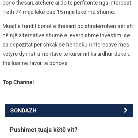
bono thesari, atëherë ai do të përfitonte nga interesat
rreth 74 mijë lekë ose 15 mijë lekë më shumë.
Muajt e fundit bonot e thesarit po shndërrohen sërish
në një alternative shumë e leverdishme investimi se
sa depozitat për shkak se hendeku i interesave mes
këtyre dy instrumentave të kursimit ka ardhur duke u
thelluar në favor të bonove.
Top Channel
SONDAZH
Pushimet tuaja këtë vit?