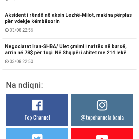
Aksident i rëndë në aksin Lezhë-Milot, makina përplas
për vdekje këmbësorin
03/08 22:56
Negociatat Iran-SHBA/ Ulet çmimi i naftës në bursë,
arrin në 78$ për fuçi. Në Shqipëri shitet me 214 lekë
03/08 22:50
Na ndiqni:
Top Channel
@topchannelalbania