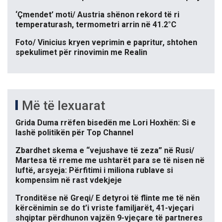
‘Çmendet’ moti/ Austria shënon rekord të ri
temperaturash, termometri arrin në 41.2°C
Foto/ Vinicius kryen veprimin e papritur, shtohen
spekulimet për rinovimin me Realin
Më të lexuarat
Grida Duma rrëfen bisedën me Lori Hoxhën: Si e
lashë politikën për Top Channel
Zbardhet skema e “vejushave të zeza” në Rusi/
Martesa të rreme me ushtarët para se të nisen në
luftë, arsyeja: Përfitimi i miliona rublave si
kompensim në rast vdekjeje
Tronditëse në Greqi/ E detyroi të flinte me të nën
kërcënimin se do t’i vriste familjarët, 41-vjeçari
shqiptar përdhunon vajzën 9-vjeçare të partneres