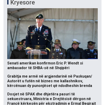
Kryesore
Senati amerikan konfirmon Eric P. Wendt si
ambasador të SHBA-së në Shqipëri
Grabitja me armë në argjendarinë në Paskuqan/
Autorët u futën në biznes me kallashnikov,
kërcënuan dy punonjëset që ndodheshin brenda
Dosjet në SPAK dhe dhjetëra pasuri të
sekuestruara, Ministria e Drejtësisë dërgon në
Francë kërkesën për ekstradimin e Ermal Beqirajt