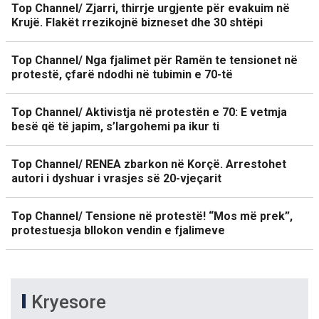
Top Channel/ Zjarri, thirrje urgjente për evakuim në
Krujë. Flakët rrezikojnë bizneset dhe 30 shtëpi
Top Channel/ Nga fjalimet për Ramën te tensionet në
protestë, çfarë ndodhi në tubimin e 70-të
Top Channel/ Aktivistja në protestën e 70: E vetmja
besë që të japim, s’largohemi pa ikur ti
Top Channel/ RENEA zbarkon në Korçë. Arrestohet
autori i dyshuar i vrasjes së 20-vjeçarit
Top Channel/ Tensione në protestë! “Mos më prek”,
protestuesja bllokon vendin e fjalimeve
Kryesore