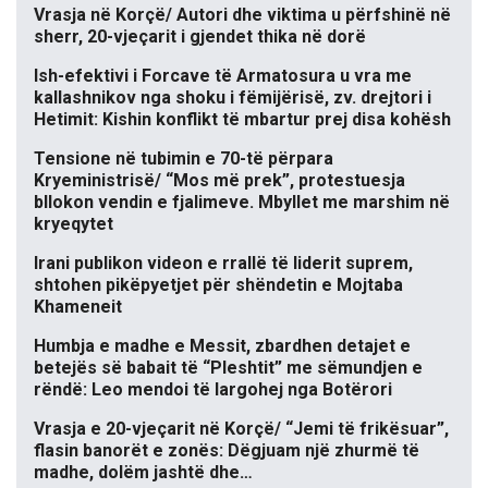
Vrasja në Korçë/ Autori dhe viktima u përfshinë në
sherr, 20-vjeçarit i gjendet thika në dorë
Ish-efektivi i Forcave të Armatosura u vra me
kallashnikov nga shoku i fëmijërisë, zv. drejtori i
Hetimit: Kishin konflikt të mbartur prej disa kohësh
Tensione në tubimin e 70-të përpara
Kryeministrisë/ “Mos më prek”, protestuesja
bllokon vendin e fjalimeve. Mbyllet me marshim në
kryeqytet
Irani publikon videon e rrallë të liderit suprem,
shtohen pikëpyetjet për shëndetin e Mojtaba
Khameneit
Humbja e madhe e Messit, zbardhen detajet e
betejës së babait të “Pleshtit” me sëmundjen e
rëndë: Leo mendoi të largohej nga Botërori
Vrasja e 20-vjeçarit në Korçë/ “Jemi të frikësuar”,
flasin banorët e zonës: Dëgjuam një zhurmë të
madhe, dolëm jashtë dhe…