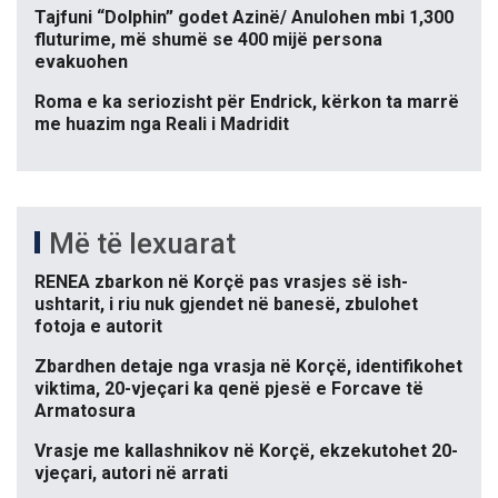
Tajfuni “Dolphin” godet Azinë/ Anulohen mbi 1,300
fluturime, më shumë se 400 mijë persona
evakuohen
Roma e ka seriozisht për Endrick, kërkon ta marrë
me huazim nga Reali i Madridit
Më të lexuarat
RENEA zbarkon në Korçë pas vrasjes së ish-
ushtarit, i riu nuk gjendet në banesë, zbulohet
fotoja e autorit
Zbardhen detaje nga vrasja në Korçë, identifikohet
viktima, 20-vjeçari ka qenë pjesë e Forcave të
Armatosura
Vrasje me kallashnikov në Korçë, ekzekutohet 20-
vjeçari, autori në arrati