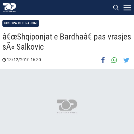
KOSOVA DHE RAJONI
â€œShqiponjat e Bardhaâ€ pas vrasjes
sÃ« Salkovic
13/12/2010 16:30