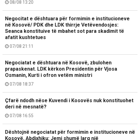
08/08 13:20
Negocitat e dështuara për formimin e institucioneve
në Kosovë/ PDK dhe LDK thirrje Vetëvendosjes:
Seanca konstituive të mbahet sot para skadimit të
afatit kushtetues
07/08 21:11
Negociatat e dështuara në Kosovë, zbulohen
prapaskenat. LDK kërkon Presidentin për Vjosa
Osmanin, Kurti i ofron vetëm ministri
07/08 18:37
Çfarë ndodh nëse Kuvendi i Kosovës nuk konstituohet
deri në mesnatë?
07/08 16:55
Dështojnë negociatat për formimin e institucioneve në
Kosovë, Abdixhiku: Jemi shumë larg një