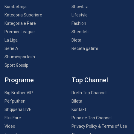
Kombëtarja
Showbiz
Kategoria Superiore
Lifestyle
Kategoria e Parë
Fashion
Premier League
Shëndeti
La Liga
Dieta
Serie A
Receta gatimi
Shumësportësh
Sport Gossip
Programe
Top Channel
Big Brother VIP
Rreth Top Channel
Për’puthen
Bileta
Shqipëria LIVE
Kontakt
Fiks Fare
Puno në Top Channel
Video
Privacy Policy & Terms of Use