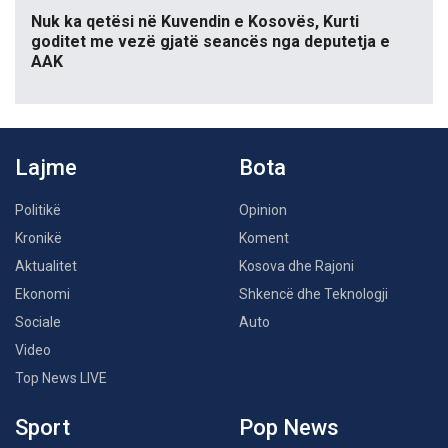
Nuk ka qetësi në Kuvendin e Kosovës, Kurti
goditet me vezë gjatë seancës nga deputetja e
AAK
Lajme
Bota
Politikë
Opinion
Kronikë
Koment
Aktualitet
Kosova dhe Rajoni
Ekonomi
Shkencë dhe Teknologji
Sociale
Auto
Video
Top News LIVE
Sport
Pop News