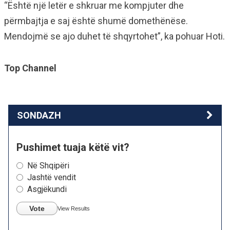
“Është një letër e shkruar me kompjuter dhe
përmbajtja e saj është shumë domethënëse.
Mendojmë se ajo duhet të shqyrtohet”, ka pohuar Hoti.
Top Channel
SONDAZH
Pushimet tuaja këtë vit?
Në Shqipëri
Jashtë vendit
Asgjëkundi
Vote
View Results