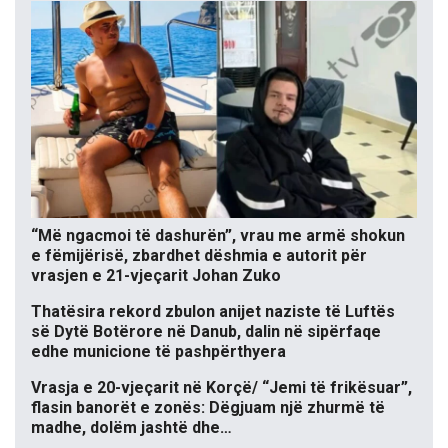
“Më ngacmoi të dashurën”, vrau me armë shokun
e fëmijërisë, zbardhet dëshmia e autorit për
vrasjen e 21-vjeçarit Johan Zuko
Thatësira rekord zbulon anijet naziste të Luftës
së Dytë Botërore në Danub, dalin në sipërfaqe
edhe municione të pashpërthyera
Vrasja e 20-vjeçarit në Korçë/ “Jemi të frikësuar”,
flasin banorët e zonës: Dëgjuam një zhurmë të
madhe, dolëm jashtë dhe…