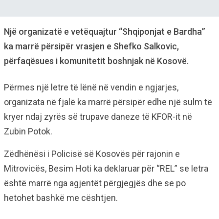
Një organizatë e vetëquajtur “Shqiponjat e Bardha”
ka marrë përsipër vrasjen e Shefko Salkovic,
përfaqësues i komunitetit boshnjak në Kosovë.
Përmes një letre të lënë në vendin e ngjarjes,
organizata në fjalë ka marrë përsipër edhe një sulm të
kryer ndaj zyrës së trupave daneze të KFOR-it në
Zubin Potok.
Zëdhënësi i Policisë së Kosovës për rajonin e
Mitrovicës, Besim Hoti ka deklaruar për “REL” se letra
është marrë nga agjentët përgjegjës dhe se po
hetohet bashkë me cështjen.