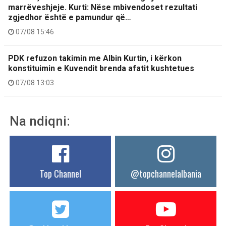
marrëveshjeje. Kurti: Nëse mbivendoset rezultati
zgjedhor është e pamundur që…
07/08 15:46
PDK refuzon takimin me Albin Kurtin, i kërkon
konstituimin e Kuvendit brenda afatit kushtetues
07/08 13:03
Na ndiqni:
Top Channel
@topchannelalbania