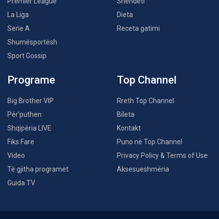
Premier League
Shëndeti
La Liga
Dieta
Serie A
Receta gatimi
Shumësportësh
Sport Gossip
Programe
Top Channel
Big Brother VIP
Rreth Top Channel
Për’puthen
Bileta
Shqipëria LIVE
Kontakt
Fiks Fare
Puno në Top Channel
Video
Privacy Policy & Terms of Use
Të gjitha programet
Aksesueshmëria
Guida TV