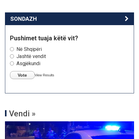
SONDAZH
Pushimet tuaja këtë vit?
Në Shqipëri
Jashtë vendit
Asgjëkundi
Vote
View Results
Vendi »