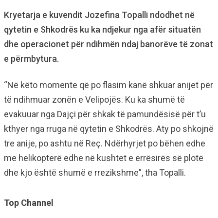
Kryetarja e kuvendit Jozefina Topalli ndodhet në
qytetin e Shkodrës ku ka ndjekur nga afër situatën
dhe operacionet për ndihmën ndaj banorëve të zonat
e përmbytura.
“Në këto momente që po flasim kanë shkuar anijet për
të ndihmuar zonën e Velipojës. Ku ka shumë të
evakuuar nga Dajçi për shkak të pamundësisë për t’u
kthyer nga rruga në qytetin e Shkodrës. Aty po shkojnë
tre anije, po ashtu në Reç. Ndërhyrjet po bëhen edhe
me helikopterë edhe në kushtet e errësirës së plotë
dhe kjo është shumë e rrezikshme”, tha Topalli.
Top Channel