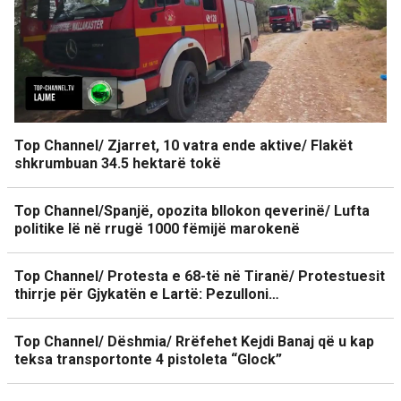
Top Channel/ Zjarret, 10 vatra ende aktive/ Flakët
shkrumbuan 34.5 hektarë tokë
Top Channel/Spanjë, opozita bllokon qeverinë/ Lufta
politike lë në rrugë 1000 fëmijë marokenë
Top Channel/ Protesta e 68-të në Tiranë/ Protestuesit
thirrje për Gjykatën e Lartë: Pezulloni…
Top Channel/ Dëshmia/ Rrëfehet Kejdi Banaj që u kap
teksa transportonte 4 pistoleta “Glock”