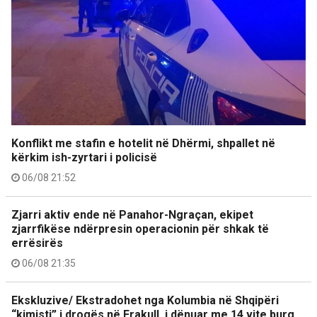
Konflikt me stafin e hotelit në Dhërmi, shpallet në
kërkim ish-zyrtari i policisë
06/08 21:52
Zjarri aktiv ende në Panahor-Ngraçan, ekipet
zjarrfikëse ndërpresin operacionin për shkak të
errësirës
06/08 21:35
Ekskluzive/ Ekstradohet nga Kolumbia në Shqipëri
“kimisti” i drogës në Frakull, i dënuar me 14 vite burg