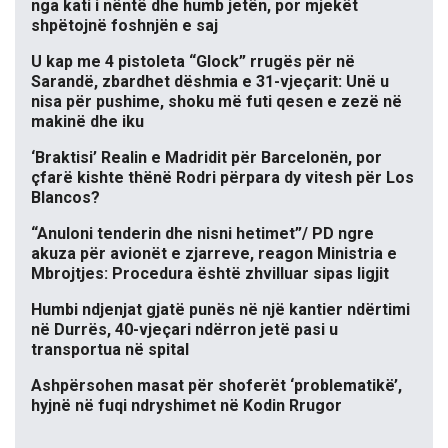
nga kati i nëntë dhe humb jetën, por mjekët
shpëtojnë foshnjën e saj
U kap me 4 pistoleta “Glock” rrugës për në
Sarandë, zbardhet dëshmia e 31-vjeçarit: Unë u
nisa për pushime, shoku më futi qesen e zezë në
makinë dhe iku
‘Braktisi’ Realin e Madridit për Barcelonën, por
çfarë kishte thënë Rodri përpara dy vitesh për Los
Blancos?
“Anuloni tenderin dhe nisni hetimet”/ PD ngre
akuza për avionët e zjarreve, reagon Ministria e
Mbrojtjes: Procedura është zhvilluar sipas ligjit
Humbi ndjenjat gjatë punës në një kantier ndërtimi
në Durrës, 40-vjeçari ndërron jetë pasi u
transportua në spital
Ashpërsohen masat për shoferët ‘problematikë’,
hyjnë në fuqi ndryshimet në Kodin Rrugor