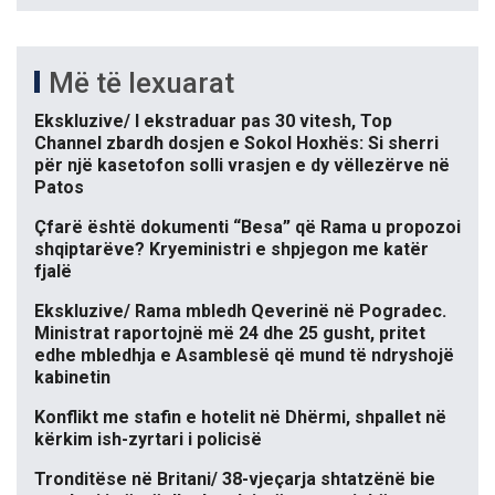
Më të lexuarat
Ekskluzive/ I ekstraduar pas 30 vitesh, Top
Channel zbardh dosjen e Sokol Hoxhës: Si sherri
për një kasetofon solli vrasjen e dy vëllezërve në
Patos
Çfarë është dokumenti “Besa” që Rama u propozoi
shqiptarëve? Kryeministri e shpjegon me katër
fjalë
Ekskluzive/ Rama mbledh Qeverinë në Pogradec.
Ministrat raportojnë më 24 dhe 25 gusht, pritet
edhe mbledhja e Asamblesë që mund të ndryshojë
kabinetin
Konflikt me stafin e hotelit në Dhërmi, shpallet në
kërkim ish-zyrtari i policisë
Tronditëse në Britani/ 38-vjeçarja shtatzënë bie