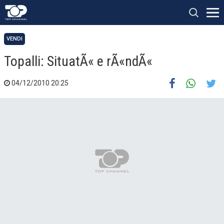
VENDI
Topalli: SituatÃ« e rÃ«ndÃ«
04/12/2010 20:25