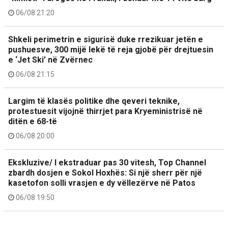
06/08 21:20
Shkeli perimetrin e sigurisë duke rrezikuar jetën e
pushuesve, 300 mijë lekë të reja gjobë për drejtuesin
e ‘Jet Ski’ në Zvërnec
06/08 21:15
Largim të klasës politike dhe qeveri teknike,
protestuesit vijojnë thirrjet para Kryeministrisë në
ditën e 68-të
06/08 20:00
Ekskluzive/ I ekstraduar pas 30 vitesh, Top Channel
zbardh dosjen e Sokol Hoxhës: Si një sherr për një
kasetofon solli vrasjen e dy vëllezërve në Patos
06/08 19:50