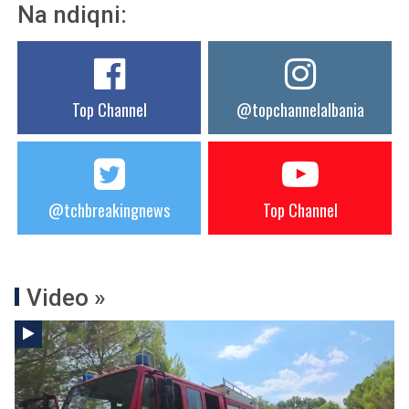
Na ndiqni:
Top Channel
@topchannelalbania
@tchbreakingnews
Top Channel
Video »