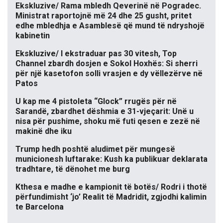
Ekskluzive/ Rama mbledh Qeverinë në Pogradec.
Ministrat raportojnë më 24 dhe 25 gusht, pritet
edhe mbledhja e Asamblesë që mund të ndryshojë
kabinetin
Ekskluzive/ I ekstraduar pas 30 vitesh, Top
Channel zbardh dosjen e Sokol Hoxhës: Si sherri
për një kasetofon solli vrasjen e dy vëllezërve në
Patos
U kap me 4 pistoleta “Glock” rrugës për në
Sarandë, zbardhet dëshmia e 31-vjeçarit: Unë u
nisa për pushime, shoku më futi qesen e zezë në
makinë dhe iku
Trump hedh poshtë aludimet për mungesë
municionesh luftarake: Kush ka publikuar deklarata
tradhtare, të dënohet me burg
Kthesa e madhe e kampionit të botës/ Rodri i thotë
përfundimisht ‘jo’ Realit të Madridit, zgjodhi kalimin
te Barcelona