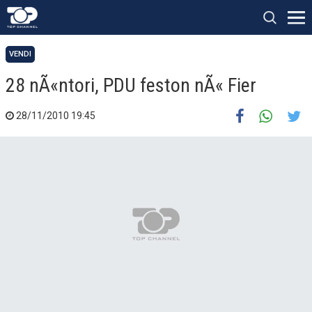
VENDI
28 nÃ«ntori, PDU feston nÃ« Fier
28/11/2010 19:45