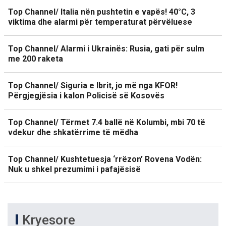
Top Channel/ Italia nën pushtetin e vapës! 40°C, 3
viktima dhe alarmi për temperaturat përvëluese
Top Channel/ Alarmi i Ukrainës: Rusia, gati për sulm
me 200 raketa
Top Channel/ Siguria e Ibrit, jo më nga KFOR!
Përgjegjësia i kalon Policisë së Kosovës
Top Channel/ Tërmet 7.4 ballë në Kolumbi, mbi 70 të
vdekur dhe shkatërrime të mëdha
Top Channel/ Kushtetuesja ‘rrëzon’ Rovena Vodën:
Nuk u shkel prezumimi i pafajësisë
Kryesore