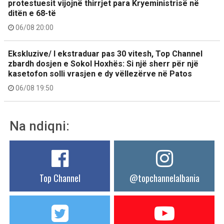
protestuesit vijojnë thirrjet para Kryeministrisë në
ditën e 68-të
06/08 20:00
Ekskluzive/ I ekstraduar pas 30 vitesh, Top Channel
zbardh dosjen e Sokol Hoxhës: Si një sherr për një
kasetofon solli vrasjen e dy vëllezërve në Patos
06/08 19:50
Na ndiqni:
Top Channel
@topchannelalbania