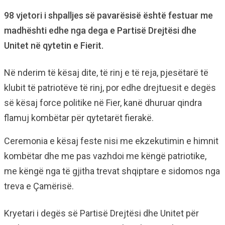
98 vjetori i shpalljes së pavarësisë është festuar me
madhështi edhe nga dega e Partisë Drejtësi dhe
Unitet në qytetin e Fierit.
Në nderim të kësaj dite, të rinj e të reja, pjesëtarë të
klubit të patriotëve të rinj, por edhe drejtuesit e degës
së kësaj force politike në Fier, kanë dhuruar qindra
flamuj kombëtar për qytetarët fierakë.
Ceremonia e kësaj feste nisi me ekzekutimin e himnit
kombëtar dhe me pas vazhdoi me këngë patriotike,
me këngë nga të gjitha trevat shqiptare e sidomos nga
treva e Çamërisë.
Kryetari i degës së Partisë Drejtësi dhe Unitet për