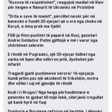
“Kosova të respektohet”, reagojnë mediat në Kiev
për heqjen e flamurit të Ukrainës në Prishtinë
“Drita e syve të mamit”, përcillet nesër për në
banesën e fundit 20-vjeçari që u vra nga shoku në
Korçë, e ëma prek me fjalët
FSB-ja fiton pushtet të paparë në Rusi, gazetari
Andrei Soldatov: Putini gjithnjë e më i varur nga
shërbimet sekrete
E rëndë në Pogradec, një 30-vjeçar hidhet nga
varka në liqen dhe ndërron jetë, dyshohet për
infarkt
Tragjedi gjatë pushimeve verore/ 16-vjeçarja
humb jetën pas një aksidenti të frikshëm, motra
dhe vëllai i saj në gjendje të rëndë
Kodi i ri Rrugor/ Nga heqja përfundimtare e
patentës te gjobat 60 mijë lekë, cilat janë rregullat
që kanë hyrë në fuqi
Drejtoria e Burgjeve refuzon në heshtje, i dënuari