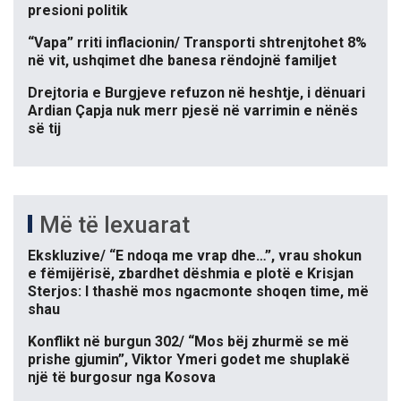
presioni politik
“Vapa” rriti inflacionin/ Transporti shtrenjtohet 8%
në vit, ushqimet dhe banesa rëndojnë familjet
Drejtoria e Burgjeve refuzon në heshtje, i dënuari
Ardian Çapja nuk merr pjesë në varrimin e nënës
së tij
Më të lexuarat
Ekskluzive/ “E ndoqa me vrap dhe…”, vrau shokun
e fëmijërisë, zbardhet dëshmia e plotë e Krisjan
Sterjos: I thashë mos ngacmonte shoqen time, më
shau
Konflikt në burgun 302/ “Mos bëj zhurmë se më
prishe gjumin”, Viktor Ymeri godet me shuplakë
një të burgosur nga Kosova