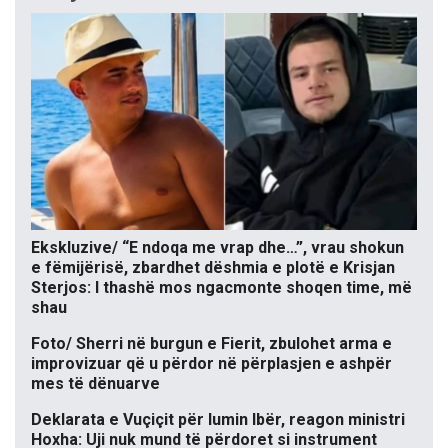
Ekskluzive/ “E ndoqa me vrap dhe…”, vrau shokun
e fëmijërisë, zbardhet dëshmia e plotë e Krisjan
Sterjos: I thashë mos ngacmonte shoqen time, më
shau
Foto/ Sherri në burgun e Fierit, zbulohet arma e
improvizuar që u përdor në përplasjen e ashpër
mes të dënuarve
Deklarata e Vuçiçit për lumin Ibër, reagon ministri
Hoxha: Uji nuk mund të përdoret si instrument