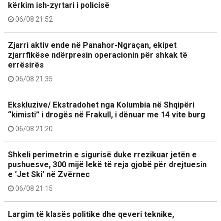
kërkim ish-zyrtari i policisë
06/08 21:52
Zjarri aktiv ende në Panahor-Ngraçan, ekipet
zjarrfikëse ndërpresin operacionin për shkak të
errësirës
06/08 21:35
Ekskluzive/ Ekstradohet nga Kolumbia në Shqipëri
“kimisti” i drogës në Frakull, i dënuar me 14 vite burg
06/08 21:20
Shkeli perimetrin e sigurisë duke rrezikuar jetën e
pushuesve, 300 mijë lekë të reja gjobë për drejtuesin
e ‘Jet Ski’ në Zvërnec
06/08 21:15
Largim të klasës politike dhe qeveri teknike,