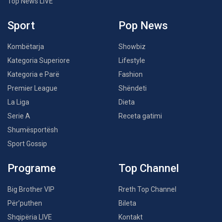
Top News LIVE
Sport
Pop News
Kombëtarja
Showbiz
Kategoria Superiore
Lifestyle
Kategoria e Parë
Fashion
Premier League
Shëndeti
La Liga
Dieta
Serie A
Receta gatimi
Shumësportësh
Sport Gossip
Programe
Top Channel
Big Brother VIP
Rreth Top Channel
Për’puthen
Bileta
Shqipëria LIVE
Kontakt