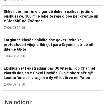
Shkeli perimetrin e sigurisë duke rrezikuar jetën e
pushuesve, 300 mijë lekë të reja gjobë për drejtuesin
e ‘Jet Ski’ në Zvërnec
06/08 21:15
Largim të klasës politike dhe qeveri teknike,
protestuesit vijojnë thirrjet para Kryeministrisë në
ditën e 68-të
06/08 20:00
Ekskluzive/ I ekstraduar pas 30 vitesh, Top Channel
zbardh dosjen e Sokol Hoxhës: Si një sherr për një
kasetofon solli vrasjen e dy vëllezërve në Patos
06/08 19:50
Na ndiqni: