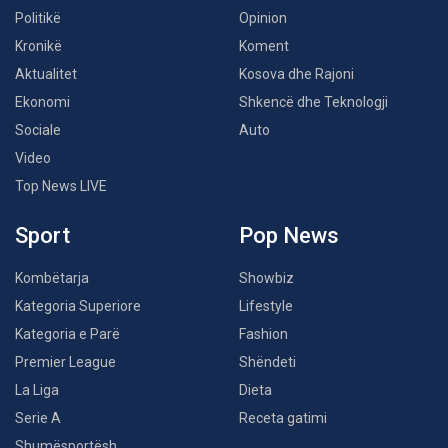
Politikë
Opinion
Kronikë
Koment
Aktualitet
Kosova dhe Rajoni
Ekonomi
Shkencë dhe Teknologji
Sociale
Auto
Video
Top News LIVE
Sport
Pop News
Kombëtarja
Showbiz
Kategoria Superiore
Lifestyle
Kategoria e Parë
Fashion
Premier League
Shëndeti
La Liga
Dieta
Serie A
Receta gatimi
Shumësportësh