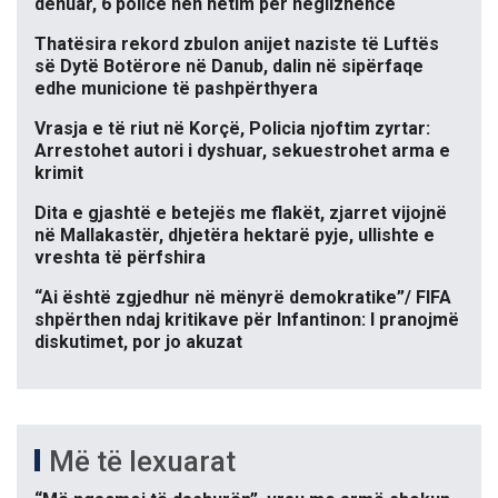
dënuar, 6 policë nën hetim për neglizhencë
Thatësira rekord zbulon anijet naziste të Luftës
së Dytë Botërore në Danub, dalin në sipërfaqe
edhe municione të pashpërthyera
Vrasja e të riut në Korçë, Policia njoftim zyrtar:
Arrestohet autori i dyshuar, sekuestrohet arma e
krimit
Dita e gjashtë e betejës me flakët, zjarret vijojnë
në Mallakastër, dhjetëra hektarë pyje, ullishte e
vreshta të përfshira
“Ai është zgjedhur në mënyrë demokratike”/ FIFA
shpërthen ndaj kritikave për Infantinon: I pranojmë
diskutimet, por jo akuzat
Më të lexuarat