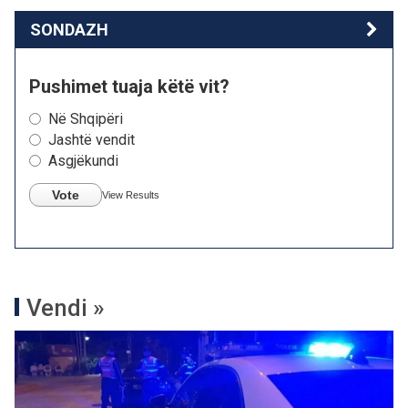
SONDAZH
Pushimet tuaja këtë vit?
Në Shqipëri
Jashtë vendit
Asgjëkundi
Vote
View Results
Vendi »