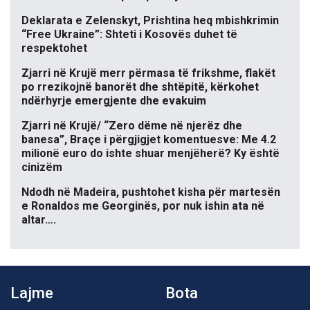
Deklarata e Zelenskyt, Prishtina heq mbishkrimin
“Free Ukraine”: Shteti i Kosovës duhet të
respektohet
Zjarri në Krujë merr përmasa të frikshme, flakët
po rrezikojnë banorët dhe shtëpitë, kërkohet
ndërhyrje emergjente dhe evakuim
Zjarri në Krujë/ “Zero dëme në njerëz dhe
banesa”, Braçe i përgjigjet komentuesve: Me 4.2
milionë euro do ishte shuar menjëherë? Ky është
cinizëm
Ndodh në Madeira, pushtohet kisha për martesën
e Ronaldos me Georginës, por nuk ishin ata në
altar….
Lajme
Bota