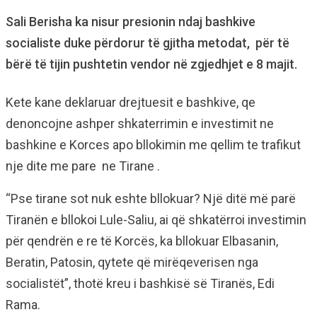
Sali Berisha ka nisur presionin ndaj bashkive
socialiste duke përdorur të gjitha metodat, për të
bërë të tijin pushtetin vendor në zgjedhjet e 8 majit.
Kete kane deklaruar drejtuesit e bashkive, qe
denoncojne ashper shkaterrimin e investimit ne
bashkine e Korces apo bllokimin me qellim te trafikut
nje dite me pare ne Tirane .
“Pse tirane sot nuk eshte bllokuar? Një ditë më parë
Tiranën e bllokoi Lule-Saliu, ai që shkatërroi investimin
për qendrën e re të Korcës, ka bllokuar Elbasanin,
Beratin, Patosin, qytete që mirëqeverisen nga
socialistët”, thotë kreu i bashkisë së Tiranës, Edi
Rama.