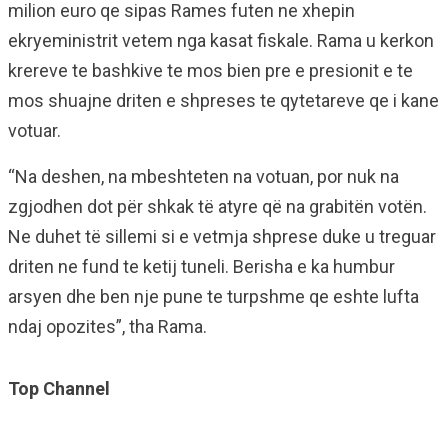
milion euro qe sipas Rames futen ne xhepin
ekryeministrit vetem nga kasat fiskale. Rama u kerkon
krereve te bashkive te mos bien pre e presionit e te
mos shuajne driten e shpreses te qytetareve qe i kane
votuar.
“Na deshen, na mbeshteten na votuan, por nuk na
zgjodhen dot për shkak të atyre që na grabitën votën.
Ne duhet të sillemi si e vetmja shprese duke u treguar
driten ne fund te ketij tuneli. Berisha e ka humbur
arsyen dhe ben nje pune te turpshme qe eshte lufta
ndaj opozites”, tha Rama.
Top Channel