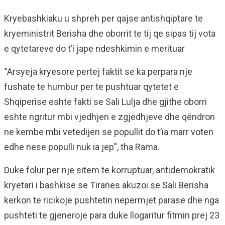
Kryebashkiaku u shpreh per qajse antishqiptare te
kryeministrit Berisha dhe oborrit te tij qe sipas tij vota
e qytetareve do t’i jape ndeshkimin e merituar
“Arsyeja kryesore pertej faktit se ka perpara nje
fushate te humbur per te pushtuar qytetet e
Shqiperise eshte fakti se Sali Lulja dhe gjithe oborri
eshte ngritur mbi vjedhjen e zgjedhjeve dhe qëndron
ne kembe mbi vetedijen se popullit do t’ia marr voten
edhe nese populli nuk ia jep”, tha Rama.
Duke folur per nje sitem te korruptuar, antidemokratik
kryetari i bashkise se Tiranes akuzoi se Sali Berisha
kerkon te ricikoje pushtetin nepermjet parase dhe nga
pushteti te gjeneroje para duke llogaritur fitmin prej 23