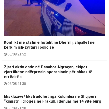
Konflikt me stafin e hotelit në Dhërmi, shpallet në
kërkim ish-zyrtari i policisë
06/08 21:52
Zjarri aktiv ende në Panahor-Ngraçan, ekipet
zjarrfikëse ndërpresin operacionin për shkak të
errësirës
06/08 21:35
Ekskluzive/ Ekstradohet nga Kolumbia në Shqipëri
“kimisti” i drogës në Frakull, i dënuar me 14 vite burg
06/08 21:20