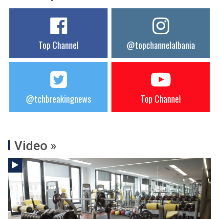
Top Channel
@topchannelalbania
@tchbreakingnews
Top Channel
Video »