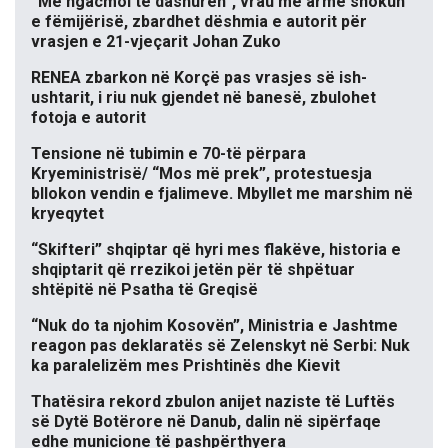
“Më ngacmoi të dashurën”, vrau me armë shokun
e fëmijërisë, zbardhet dëshmia e autorit për
vrasjen e 21-vjeçarit Johan Zuko
RENEA zbarkon në Korçë pas vrasjes së ish-
ushtarit, i riu nuk gjendet në banesë, zbulohet
fotoja e autorit
Tensione në tubimin e 70-të përpara
Kryeministrisë/ “Mos më prek”, protestuesja
bllokon vendin e fjalimeve. Mbyllet me marshim në
kryeqytet
“Skifteri” shqiptar që hyri mes flakëve, historia e
shqiptarit që rrezikoi jetën për të shpëtuar
shtëpitë në Psatha të Greqisë
“Nuk do ta njohim Kosovën”, Ministria e Jashtme
reagon pas deklaratës së Zelenskyt në Serbi: Nuk
ka paralelizëm mes Prishtinës dhe Kievit
Thatësira rekord zbulon anijet naziste të Luftës
së Dytë Botërore në Danub, dalin në sipërfaqe
edhe municione të pashpërthyera