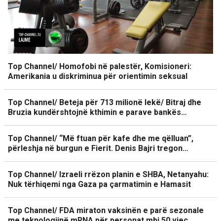
Top Channel/ Homofobi në palestër, Komisioneri:
Amerikania u diskriminua për orientimin seksual
Top Channel/ Beteja për 713 milionë lekë/ Bitraj dhe
Bruzia kundërshtojnë kthimin e parave bankës…
Top Channel/ “Më ftuan për kafe dhe me qëlluan”,
përleshja në burgun e Fierit. Denis Bajri tregon…
Top Channel/ Izraeli rrëzon planin e SHBA, Netanyahu:
Nuk tërhiqemi nga Gaza pa çarmatimin e Hamasit
Top Channel/ FDA miraton vaksinën e parë sezonale
me teknologjinë mRNA për personat mbi 50 vjeç