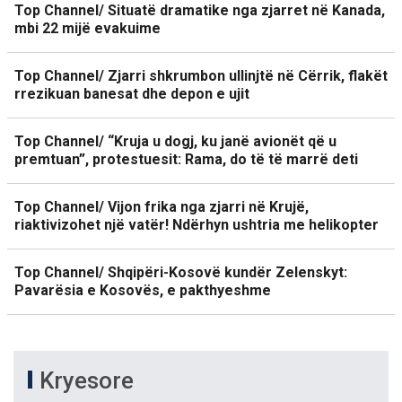
Top Channel/ Situatë dramatike nga zjarret në Kanada,
mbi 22 mijë evakuime
Top Channel/ Zjarri shkrumbon ullinjtë në Cërrik, flakët
rrezikuan banesat dhe depon e ujit
Top Channel/ “Kruja u dogj, ku janë avionët që u
premtuan”, protestuesit: Rama, do të të marrë deti
Top Channel/ Vijon frika nga zjarri në Krujë,
riaktivizohet një vatër! Ndërhyn ushtria me helikopter
Top Channel/ Shqipëri-Kosovë kundër Zelenskyt:
Pavarësia e Kosovës, e pakthyeshme
Kryesore