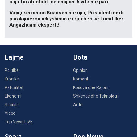
shpëtoi atentatit me snajper 6 vite më parë
Vuçiç kërcënon Kosovën me ujin, Presidenti serb
paralajmëron ndryshimin e rrjedhës së Lumit Ibër:
Angazhuam ekspertë
Lajme
Bota
Politikë
Opinion
Kronikë
Koment
Aktualitet
Kosova dhe Rajoni
Ekonomi
Shkencë dhe Teknologji
Sociale
Auto
Video
Top News LIVE
Sport
Pop News