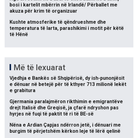
bosi i kartelit mbërrin në Irlandë/ Përballet me
akuza për krim të organizuar
Kushte atmosferike të qëndrueshme dhe
temperatura të larta, parashikimi i motit për këtë
të Hënë
Më të lexuarat
Vjedhja e Bankës së Shqipërisë, dy ish-punonjësit
e dënuar në betejë për të kthyer 713 milionë lekët
e grabitura
Gjermania paralajmëron rikthimin e emigrantëve
drejt Italisë dhe Greqisë, ja çfarë ndryshon pas
hyrjes në fuqi të paktit të ri të BE-së
Nëna e Ardian Çapjas ndërron jetë, i dënuari me
burgim të përjetshëm kërkon leje të lërë qelinë