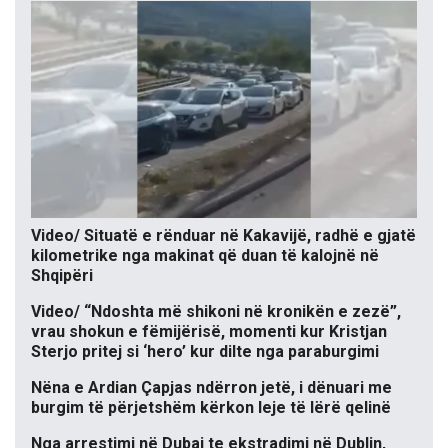
Video/ Situatë e rënduar në Kakavijë, radhë e gjatë
kilometrike nga makinat që duan të kalojnë në
Shqipëri
Video/ “Ndoshta më shikoni në kronikën e zezë”,
vrau shokun e fëmijërisë, momenti kur Kristjan
Sterjo pritej si ‘hero’ kur dilte nga paraburgimi
Nëna e Ardian Çapjas ndërron jetë, i dënuari me
burgim të përjetshëm kërkon leje të lërë qelinë
Nga arrestimi në Dubai te ekstradimi në Dublin,