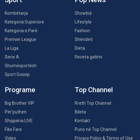
Kombëtarja
Showbiz
Kategoria Superiore
Lifestyle
Kategoria e Parë
Fashion
Premier League
Shëndeti
La Liga
Dieta
Serie A
Receta gatimi
Shumësportësh
Sport Gossip
Programe
Top Channel
Big Brother VIP
Rreth Top Channel
Për’puthen
Bileta
Shqipëria LIVE
Kontakt
Fiks Fare
Puno në Top Channel
Video
Privacy Policy & Terms of Use