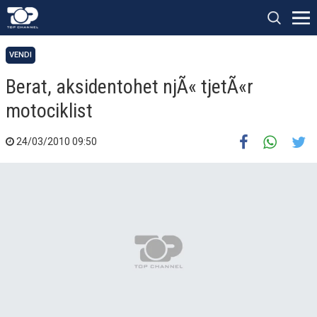
VENDI
Berat, aksidentohet njÃ« tjetÃ«r
motociklist
24/03/2010 09:50