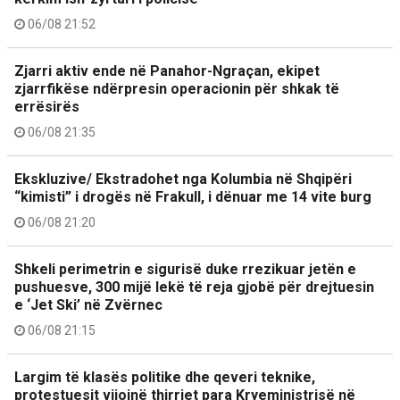
06/08 21:52
Zjarri aktiv ende në Panahor-Ngraçan, ekipet
zjarrfikëse ndërpresin operacionin për shkak të
errësirës
06/08 21:35
Ekskluzive/ Ekstradohet nga Kolumbia në Shqipëri
“kimisti” i drogës në Frakull, i dënuar me 14 vite burg
06/08 21:20
Shkeli perimetrin e sigurisë duke rrezikuar jetën e
pushuesve, 300 mijë lekë të reja gjobë për drejtuesin
e ‘Jet Ski’ në Zvërnec
06/08 21:15
Largim të klasës politike dhe qeveri teknike,
protestuesit vijojnë thirrjet para Kryeministrisë në