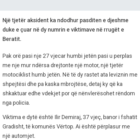
Një tjetër aksident ka ndodhur pasditen e djeshme
duke e çuar në dy numrin e viktimave në rrugët e
Beratit.
Pak orë pasi nje 27 vjecar humbi jetën pasi u perplas
me nje mur ndërsa drejtonte një motor, një tjetër
motociklist humb jetën. Në të dy rastet ata leviznin me
shpejtësi dhe pa kaska mbrojtëse, detaj ky që ka
shkaktuar edhe vdekjet por që nënvlerësohet rëndom
nga policia.
Viktima e dytë është Ilir Demiraj, 37 vjeç, banor i fshatit
Gradisht, të komunës Vërtop. Ai është përplasur me
një automjet.