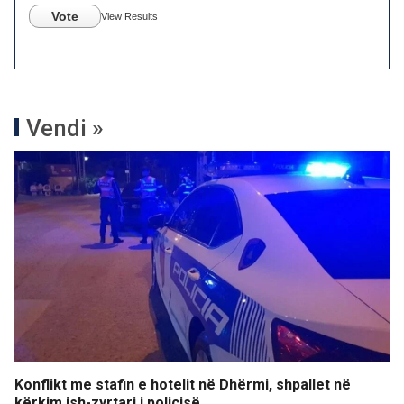
Vote
View Results
Vendi »
Konflikt me stafin e hotelit në Dhërmi, shpallet në
kërkim ish-zyrtari i policisë