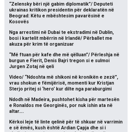
“Zelensky bëri një gabim diplomatik”/ Deputeti
ukrainas kritikon presidentin për deklaratën në
Beograd: Këtu e mbështesim pavarësinë e
Kosovës
Nga arrestimi në Dubai te ekstradimi në Dublin,
bosi i kartelit mbërrin në Irlandë/ Përballet me
akuza për krim të organizuar
“Më ftuan për kafe dhe më qëlluan”/ Përleshja në
burgun e Fierit, Denis Bajri tregon si e sulmoi
Jurgen Zotaj në qeli
Video/ “Ndoshta më shikoni në kronikën e zezë”,
vrau shokun e fëmijërisë, momenti kur Kristjan
Sterjo pritej si ‘hero’ kur dilte nga paraburgimi
Ndodh në Madeira, pushtohet kisha për martesën
e Ronaldos me Georginës, por nuk ishin ata në
altar….
Kërkoi leje të linte qelinë për të shkuar në varrimin
e së ëmës, kush është Ardian Çapja dhe si i