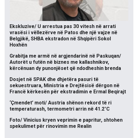
Ekskluzive/ U arrestua pas 30 vitesh në arrati
vrasësi i vëllezërve në Patos dhe një vajze në
Belgjikë, SHBA ekstradon në Shqipëri Sokol
Hoxhën
Grabitja me armë në argjendarinë në Paskuqan/
Autorët u futën në biznes me kallashnikov,
kërcënuan dy punonjëset që ndodheshin brenda
Dosjet në SPAK dhe dhjetëra pasuri të
sekuestruara, Ministria e Drejtësisë dërgon në
Francë kërkesën për ekstradimin e Ermal Beqirajt
‘Çmendet’ moti/ Austria shënon rekord të ri
temperaturash, termometri arrin në 41.2°C
Foto/ Vinicius kryen veprimin e papritur, shtohen
spekulimet për rinovimin me Realin