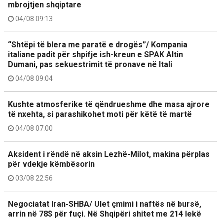
mbrojtjen shqiptare
04/08 09:13
“Shtëpi të blera me paratë e drogës”/ Kompania
italiane padit për shpifje ish-kreun e SPAK Altin
Dumani, pas sekuestrimit të pronave në Itali
04/08 09:04
Kushte atmosferike të qëndrueshme dhe masa ajrore
të nxehta, si parashikohet moti për këtë të martë
04/08 07:00
Aksident i rëndë në aksin Lezhë-Milot, makina përplas
për vdekje këmbësorin
03/08 22:56
Negociatat Iran-SHBA/ Ulet çmimi i naftës në bursë,
arrin në 78$ për fuçi. Në Shqipëri shitet me 214 lekë