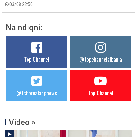
03/08 22:50
Na ndiqni:
Top Channel
@topchannelalbania
@tchbreakingnews
Top Channel
Video »