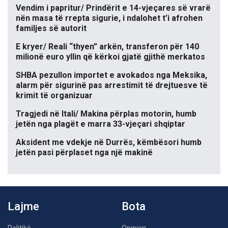
Vendim i papritur/ Prindërit e 14-vjeçares së vrarë
nën masa të rrepta sigurie, i ndalohet t’i afrohen
familjes së autorit
E kryer/ Reali “thyen” arkën, transferon për 140
milionë euro yllin që kërkoi gjatë gjithë merkatos
SHBA pezullon importet e avokados nga Meksika,
alarm për sigurinë pas arrestimit të drejtuesve të
krimit të organizuar
Tragjedi në Itali/ Makina përplas motorin, humb
jetën nga plagët e marra 33-vjeçari shqiptar
Aksident me vdekje në Durrës, këmbësori humb
jetën pasi përplaset nga një makinë
Lajme
Bota