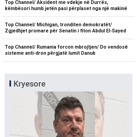
Top Channel/ Aksident me vdekje në Durrës,
këmbësori humb jetën pasi përplaset nga një makinë
Top Channel/ Michigan, tronditen demokratët/
Zgjedhjet promare për Senatin i fiton Abdul El-Sayed
Top Channel/ Rumania forcon mbrojtjen/ Do vendosë
sisteme anti-dron përgjatë lumit Danub
Kryesore