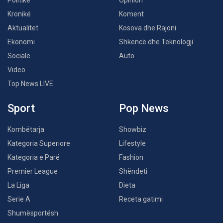
Politikë
Opinion
Kronikë
Koment
Aktualitet
Kosova dhe Rajoni
Ekonomi
Shkencë dhe Teknologji
Sociale
Auto
Video
Top News LIVE
Sport
Pop News
Kombëtarja
Showbiz
Kategoria Superiore
Lifestyle
Kategoria e Parë
Fashion
Premier League
Shëndeti
La Liga
Dieta
Serie A
Receta gatimi
Shumësportësh