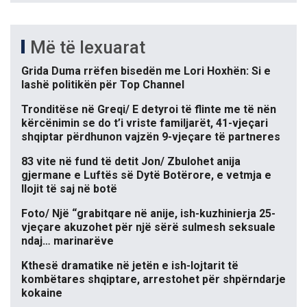
Më të lexuarat
Grida Duma rrëfen bisedën me Lori Hoxhën: Si e
lashë politikën për Top Channel
Tronditëse në Greqi/ E detyroi të flinte me të nën
kërcënimin se do t’i vriste familjarët, 41-vjeçari
shqiptar përdhunon vajzën 9-vjeçare të partneres
83 vite në fund të detit Jon/ Zbulohet anija
gjermane e Luftës së Dytë Botërore, e vetmja e
llojit të saj në botë
Foto/ Një “grabitqare në anije, ish-kuzhinierja 25-
vjeçare akuzohet për një sërë sulmesh seksuale
ndaj… marinarëve
Kthesë dramatike në jetën e ish-lojtarit të
kombëtares shqiptare, arrestohet për shpërndarje
kokaine