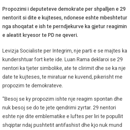
Propozimi i deputeteve demokrate per shpalljen e 29
nentorit si dite e kujteses, ndonese eshte mbeshtetur
nga shoqatat e ish te perndjekurve ka gjetur reagimin
e aleatit kryesor te PD ne qeveri.
Levizja Socialiste per Integrim, nje parti e se majtes ka
kundershtuar fort kete ide. Luan Rama deklaroi se 29
nentori ka tjeter simbolike, ate te clirimit dhe se ka nje
date te kujteses, te miratuar ne kuvend, pikerisht me
propozim te demokrateve.
“Besoj se ky propozim ishte nje reagim spontan dhe
nuk besoj se do te jete qendrimi zyrtar. 29 nentori
eshte nje dite emblematike e luftes per liri te popullit
shqiptar ndaj pushtetit antifashist dhe kjo nuk mund