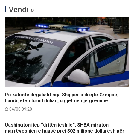
Vendi »
Po kalonte ilegalisht nga Shqipëria drejtë Greqisë,
humb jetën turisti kilian, u gjet në një greminë
04/08 09:28
Uashingtoni jep “dritën jeshile”, SHBA miraton
marrëveshjen e huasë prej 302 milionë dollarësh për