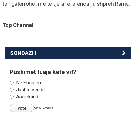
te ngaterrohet me te tjera referenca”, u shpreh Rama.
Top Channel
SONDAZH
Pushimet tuaja këtë vit?
Në Shqipëri
Jashtë vendit
Asgjëkundi
Vote
View Results