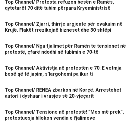
Top Channel/ Protesta refuzon besën e Ramës,
qytetarët 70 ditë tubim përpara Kryeministrisë
Top Channel/ Zjarri, thirrje urgjente për evakuim në
Krujë. Flakët rrezikojnë bizneset dhe 30 shtëpi
Top Channel/ Nga fjalimet për Ramën te tensionet në
protestë, çfarë ndodhi në tubimin e 70-të
Top Channel/ Aktivistja në protestën e 70: E vetmja
besë që të japim, s’largohemi pa ikur ti
Top Channel/ RENEA zbarkon në Korçë. Arrestohet
autori i dyshuar i vrasjes së 20-vjeçarit
Top Channel/ Tensione në protestë! “Mos më prek”,
protestuesja bllokon vendin e fjalimeve