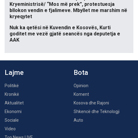
Kryeministrisë/ “Mos më prek”, protestuesja
bllokon vendin e fjalimeve. Mbyllet me marshim në
kryeqytet
Nuk ka qetësi në Kuvendin e Kosovës, Kurti
goditet me vezë gjatë seancës nga deputetja e
AAK
Lajme
Bota
Politikë
Opinion
Kronikë
Koment
Aktualitet
Kosova dhe Rajoni
Ekonomi
Shkencë dhe Teknologji
Sociale
Auto
Video
Top News LIVE