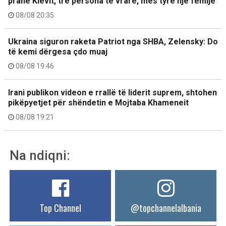
pranë Kievit, tre persona të vrarë, mes tyre një fëmijë
08/08 20:35
Ukraina siguron raketa Patriot nga SHBA, Zelensky: Do
të kemi dërgesa çdo muaj
08/08 19:46
Irani publikon videon e rrallë të liderit suprem, shtohen
pikëpyetjet për shëndetin e Mojtaba Khameneit
08/08 19:21
Na ndiqni:
Top Channel
@topchannelalbania