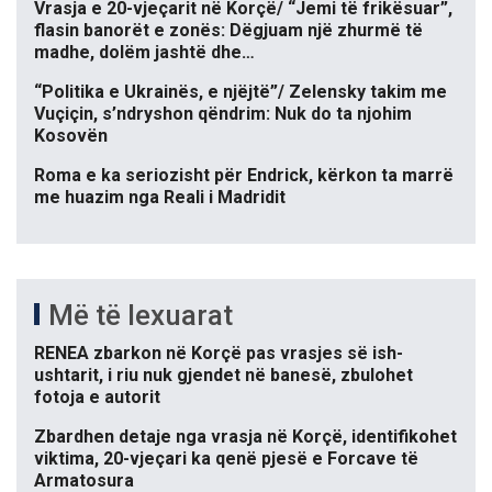
Vrasja e 20-vjeçarit në Korçë/ “Jemi të frikësuar”,
flasin banorët e zonës: Dëgjuam një zhurmë të
madhe, dolëm jashtë dhe…
“Politika e Ukrainës, e njëjtë”/ Zelensky takim me
Vuçiçin, s’ndryshon qëndrim: Nuk do ta njohim
Kosovën
Roma e ka seriozisht për Endrick, kërkon ta marrë
me huazim nga Reali i Madridit
Më të lexuarat
RENEA zbarkon në Korçë pas vrasjes së ish-
ushtarit, i riu nuk gjendet në banesë, zbulohet
fotoja e autorit
Zbardhen detaje nga vrasja në Korçë, identifikohet
viktima, 20-vjeçari ka qenë pjesë e Forcave të
Armatosura