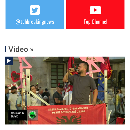
@tchbreakingnews
Top Channel
Video »