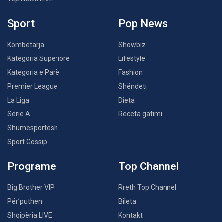
Sport
Pop News
Kombëtarja
Showbiz
Kategoria Superiore
Lifestyle
Kategoria e Parë
Fashion
Premier League
Shëndeti
La Liga
Dieta
Serie A
Receta gatimi
Shumësportësh
Sport Gossip
Programe
Top Channel
Big Brother VIP
Rreth Top Channel
Për’puthen
Bileta
Shqipëria LIVE
Kontakt