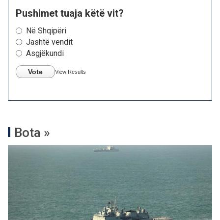
Pushimet tuaja këtë vit?
Në Shqipëri
Jashtë vendit
Asgjëkundi
Vote
View Results
Bota »