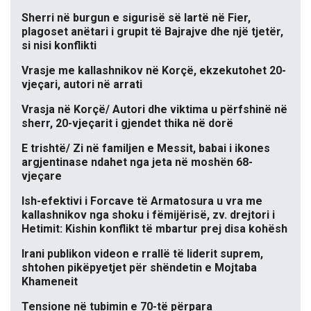
Sherri në burgun e sigurisë së lartë në Fier,
plagoset anëtari i grupit të Bajrajve dhe një tjetër,
si nisi konflikti
Vrasje me kallashnikov në Korçë, ekzekutohet 20-
vjeçari, autori në arrati
Vrasja në Korçë/ Autori dhe viktima u përfshinë në
sherr, 20-vjeçarit i gjendet thika në dorë
E trishtë/ Zi në familjen e Messit, babai i ikones
argjentinase ndahet nga jeta në moshën 68-
vjeçare
Ish-efektivi i Forcave të Armatosura u vra me
kallashnikov nga shoku i fëmijërisë, zv. drejtori i
Hetimit: Kishin konflikt të mbartur prej disa kohësh
Irani publikon videon e rrallë të liderit suprem,
shtohen pikëpyetjet për shëndetin e Mojtaba
Khameneit
Tensione në tubimin e 70-të përpara