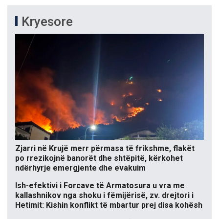
Kryesore
Zjarri në Krujë merr përmasa të frikshme, flakët
po rrezikojnë banorët dhe shtëpitë, kërkohet
ndërhyrje emergjente dhe evakuim
Ish-efektivi i Forcave të Armatosura u vra me
kallashnikov nga shoku i fëmijërisë, zv. drejtori i
Hetimit: Kishin konflikt të mbartur prej disa kohësh