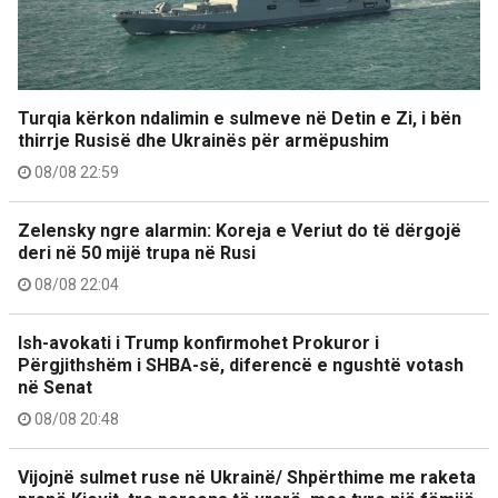
Turqia kërkon ndalimin e sulmeve në Detin e Zi, i bën
thirrje Rusisë dhe Ukrainës për armëpushim
08/08 22:59
Zelensky ngre alarmin: Koreja e Veriut do të dërgojë
deri në 50 mijë trupa në Rusi
08/08 22:04
Ish-avokati i Trump konfirmohet Prokuror i
Përgjithshëm i SHBA-së, diferencë e ngushtë votash
në Senat
08/08 20:48
Vijojnë sulmet ruse në Ukrainë/ Shpërthime me raketa