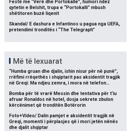
Festë me “Verë dhe Portokalle”, humori ndez
qytetin e Belshit, trupa e “Portokalli” mbush
shëtitoren buzë liqenit
Skandal/ E dashura e Infantinos u pagua nga UEFA,
pretendimi tronditës i “The Telegraph”
Më të lexuarat
“Humba gruan dhe djalin, ishin nisur për në punë”,
rrëfimi rrëqethës i shqiptarit pas aksidentit tragjik
në Greqi: Ma ndjeu zemra, i mora në telefon…
Bomba për të vrarë Messin dhe tentativa për t’iu
afruar Ronaldos në hotel, dosja sekrete zbulon
kërcënimet që tronditën Botërorin
Foto+Video/ Dalin pamjet e aksidentit tragjik në
Greqi, momenti i përplasjes që i mori jetën nënës
dhe djalit shqiptar