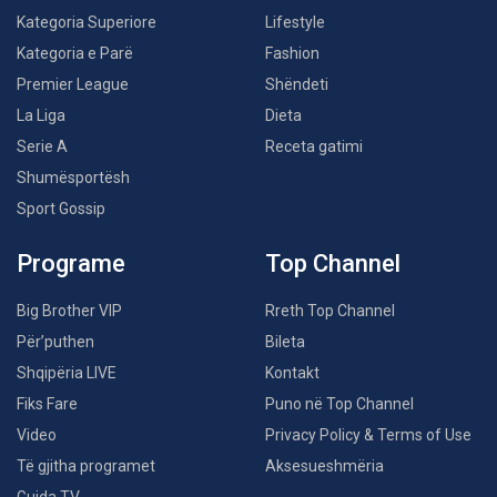
Kategoria Superiore
Lifestyle
Kategoria e Parë
Fashion
Premier League
Shëndeti
La Liga
Dieta
Serie A
Receta gatimi
Shumësportësh
Sport Gossip
Programe
Top Channel
Big Brother VIP
Rreth Top Channel
Për’puthen
Bileta
Shqipëria LIVE
Kontakt
Fiks Fare
Puno në Top Channel
Video
Privacy Policy & Terms of Use
Të gjitha programet
Aksesueshmëria