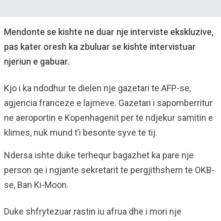
Mendonte se kishte ne duar nje interviste ekskluzive,
pas kater oresh ka zbuluar se kishte intervistuar
njeriun e gabuar.
Kjo i ka ndodhur te dielen nje gazetari te AFP-se,
agjencia franceze e lajmeve. Gazetari i sapomberritur
ne aeroportin e Kopenhagenit per te ndjekur samitin e
klimes, nuk mund t’i besonte syve te tij.
Ndersa ishte duke terhequr bagazhet ka pare nje
person qe i ngjante sekretarit te pergjithshem te OKB-
se, Ban Ki-Moon.
Duke shfrytezuar rastin iu afrua dhe i mori nje