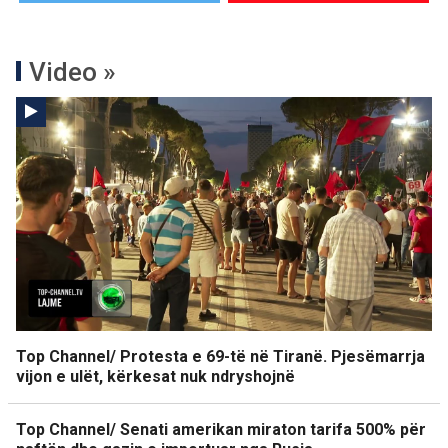
Video »
Top Channel/ Protesta e 69-të në Tiranë. Pjesëmarrja
vijon e ulët, kërkesat nuk ndryshojnë
Top Channel/ Senati amerikan miraton tarifa 500% për