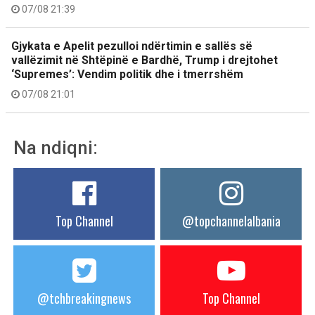
07/08 21:39
Gjykata e Apelit pezulloi ndërtimin e sallës së
vallëzimit në Shtëpinë e Bardhë, Trump i drejtohet
‘Supremes’: Vendim politik dhe i tmerrshëm
07/08 21:01
Na ndiqni:
Top Channel
@topchannelalbania
@tchbreakingnews
Top Channel