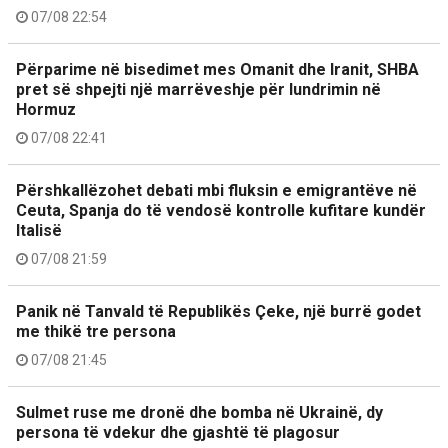
07/08 22:54
Përparime në bisedimet mes Omanit dhe Iranit, SHBA
pret së shpejti një marrëveshje për lundrimin në
Hormuz
07/08 22:41
Përshkallëzohet debati mbi fluksin e emigrantëve në
Ceuta, Spanja do të vendosë kontrolle kufitare kundër
Italisë
07/08 21:59
Panik në Tanvald të Republikës Çeke, një burrë godet
me thikë tre persona
07/08 21:45
Sulmet ruse me dronë dhe bomba në Ukrainë, dy
persona të vdekur dhe gjashtë të plagosur