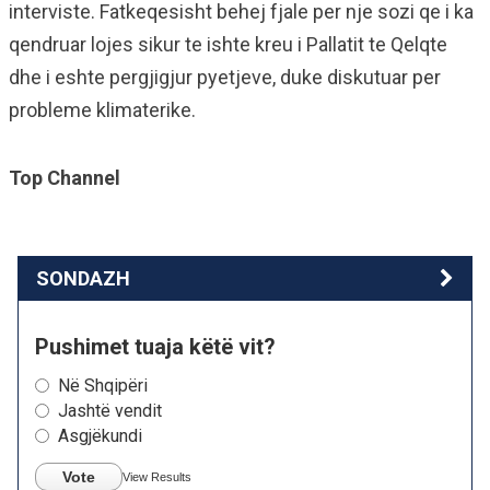
interviste. Fatkeqesisht behej fjale per nje sozi qe i ka
qendruar lojes sikur te ishte kreu i Pallatit te Qelqte
dhe i eshte pergjigjur pyetjeve, duke diskutuar per
probleme klimaterike.
Top Channel
SONDAZH
Pushimet tuaja këtë vit?
Në Shqipëri
Jashtë vendit
Asgjëkundi
Vote
View Results