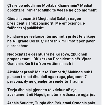
Çfarë po ndodh me Mojtaba Khamenein? Mediat
opozitare iraniane: Mund të vdesë në çdo moment
Gjesti i veçantë i Muçit ndaj Salah, reagon
presidenti i Trabzonsporit: Më emocionoi, e
falënderoj publikisht
Fundjavë përvëluese, termometri pritet të shkojë
në 41 gradë Celsius/ Parashikimi i motit për javën
e ardhshme
Negociatat e dështuara në Kosovë, zbulohen
prapaskenat. LDK kërkon Presidentin për Vjosa
Osmanin, Kurti i ofron vetëm ministri
Aksident pranë Malit të Tomorrit/ Makinës nuk i
punuan frenat dhe doli nga rruga, plagosen 7
persona, dy në gjendje të rëndë te Trauma
Tezja dhe nipi gjenden të vdekur në një
apartament në Napoli, mister rrethanat e ngjarjes
Arabia Saudite, Turqia dhe Pakistani firmosin pakt