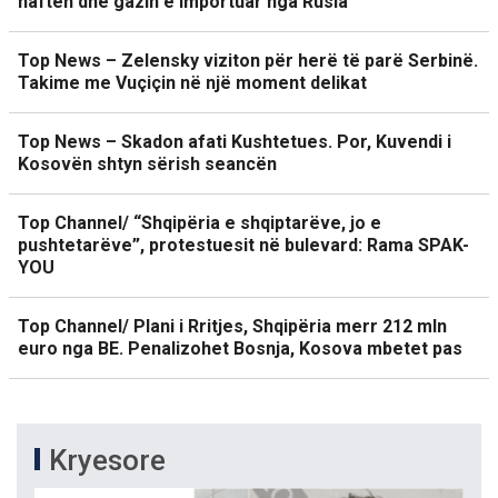
naftën dhe gazin e importuar nga Rusia
Top News – Zelensky viziton për herë të parë Serbinë.
Takime me Vuçiçin në një moment delikat
Top News – Skadon afati Kushtetues. Por, Kuvendi i
Kosovën shtyn sërish seancën
Top Channel/ “Shqipëria e shqiptarëve, jo e
pushtetarëve”, protestuesit në bulevard: Rama SPAK-
YOU
Top Channel/ Plani i Rritjes, Shqipëria merr 212 mln
euro nga BE. Penalizohet Bosnja, Kosova mbetet pas
Kryesore