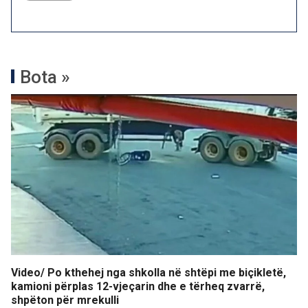
Bota »
Video/ Po kthehej nga shkolla në shtëpi me biçikletë,
kamioni përplas 12-vjeçarin dhe e tërheq zvarrë,
shpëton për mrekulli