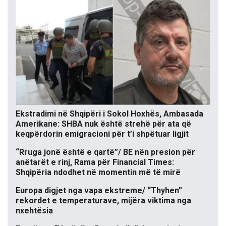
Ekstradimi në Shqipëri i Sokol Hoxhës, Ambasada
Amerikane: SHBA nuk është strehë për ata që
keqpërdorin emigracioni për t’i shpëtuar ligjit
“Rruga jonë është e qartë”/ BE nën presion për
anëtarët e rinj, Rama për Financial Times:
Shqipëria ndodhet në momentin më të mirë
Europa digjet nga vapa ekstreme/ “Thyhen”
rekordet e temperaturave, mijëra viktima nga
nxehtësia