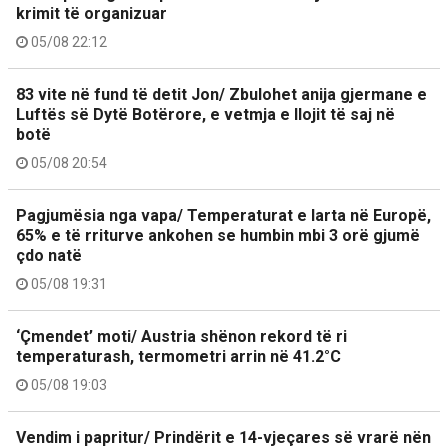
krimit të organizuar
05/08 22:12
83 vite në fund të detit Jon/ Zbulohet anija gjermane e
Luftës së Dytë Botërore, e vetmja e llojit të saj në
botë
05/08 20:54
Pagjumësia nga vapa/ Temperaturat e larta në Europë,
65% e të rriturve ankohen se humbin mbi 3 orë gjumë
çdo natë
05/08 19:31
‘Çmendet’ moti/ Austria shënon rekord të ri
temperaturash, termometri arrin në 41.2°C
05/08 19:03
Vendim i papritur/ Prindërit e 14-vjeçares së vrarë nën