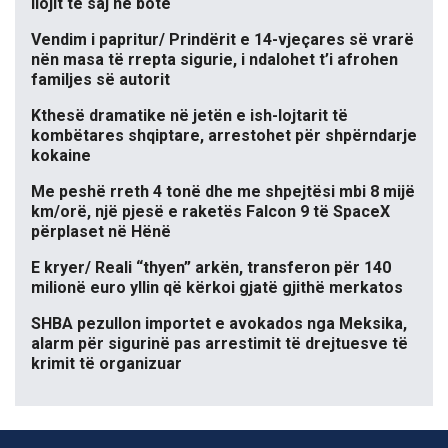
llojit të saj në botë
Vendim i papritur/ Prindërit e 14-vjeçares së vrarë
nën masa të rrepta sigurie, i ndalohet t’i afrohen
familjes së autorit
Kthesë dramatike në jetën e ish-lojtarit të
kombëtares shqiptare, arrestohet për shpërndarje
kokaine
Me peshë rreth 4 tonë dhe me shpejtësi mbi 8 mijë
km/orë, një pjesë e raketës Falcon 9 të SpaceX
përplaset në Hënë
E kryer/ Reali “thyen” arkën, transferon për 140
milionë euro yllin që kërkoi gjatë gjithë merkatos
SHBA pezullon importet e avokados nga Meksika,
alarm për sigurinë pas arrestimit të drejtuesve të
krimit të organizuar