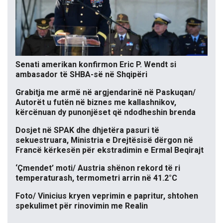
Senati amerikan konfirmon Eric P. Wendt si
ambasador të SHBA-së në Shqipëri
Grabitja me armë në argjendarinë në Paskuqan/
Autorët u futën në biznes me kallashnikov,
kërcënuan dy punonjëset që ndodheshin brenda
Dosjet në SPAK dhe dhjetëra pasuri të
sekuestruara, Ministria e Drejtësisë dërgon në
Francë kërkesën për ekstradimin e Ermal Beqirajt
‘Çmendet’ moti/ Austria shënon rekord të ri
temperaturash, termometri arrin në 41.2°C
Foto/ Vinicius kryen veprimin e papritur, shtohen
spekulimet për rinovimin me Realin