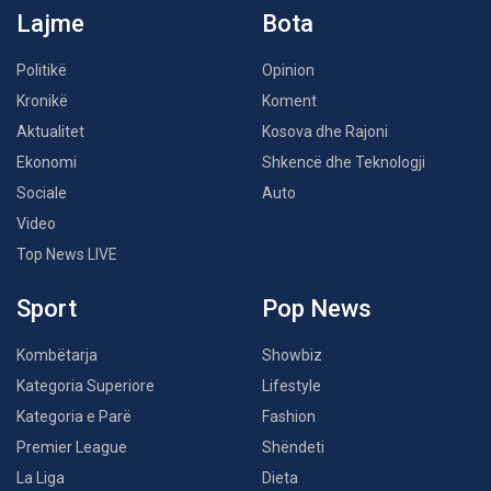
Lajme
Bota
Politikë
Opinion
Kronikë
Koment
Aktualitet
Kosova dhe Rajoni
Ekonomi
Shkencë dhe Teknologji
Sociale
Auto
Video
Top News LIVE
Sport
Pop News
Kombëtarja
Showbiz
Kategoria Superiore
Lifestyle
Kategoria e Parë
Fashion
Premier League
Shëndeti
La Liga
Dieta