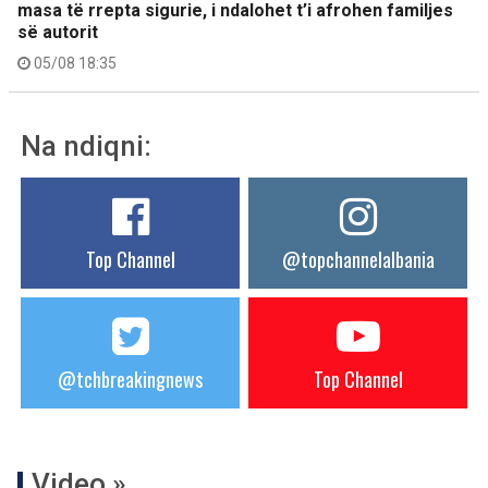
masa të rrepta sigurie, i ndalohet t’i afrohen familjes
së autorit
05/08 18:35
Na ndiqni:
Top Channel
@topchannelalbania
@tchbreakingnews
Top Channel
Video »