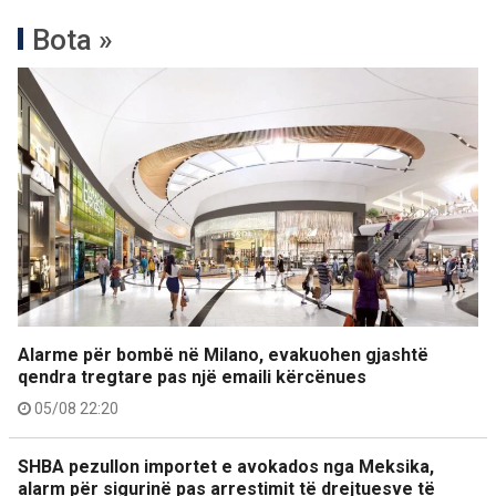
Bota »
Alarme për bombë në Milano, evakuohen gjashtë
qendra tregtare pas një emaili kërcënues
05/08 22:20
SHBA pezullon importet e avokados nga Meksika,
alarm për sigurinë pas arrestimit të drejtuesve të