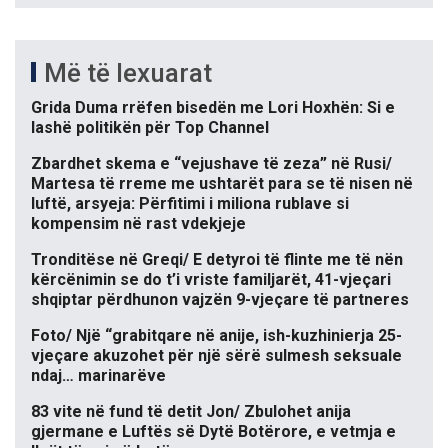
Më të lexuarat
Grida Duma rrëfen bisedën me Lori Hoxhën: Si e
lashë politikën për Top Channel
Zbardhet skema e “vejushave të zeza” në Rusi/
Martesa të rreme me ushtarët para se të nisen në
luftë, arsyeja: Përfitimi i miliona rublave si
kompensim në rast vdekjeje
Tronditëse në Greqi/ E detyroi të flinte me të nën
kërcënimin se do t’i vriste familjarët, 41-vjeçari
shqiptar përdhunon vajzën 9-vjeçare të partneres
Foto/ Një “grabitqare në anije, ish-kuzhinierja 25-
vjeçare akuzohet për një sërë sulmesh seksuale
ndaj… marinarëve
83 vite në fund të detit Jon/ Zbulohet anija
gjermane e Luftës së Dytë Botërore, e vetmja e