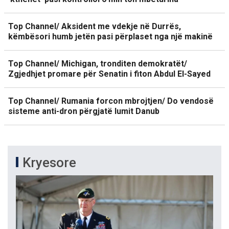
Top Channel/ Aksident me vdekje në Durrës,
këmbësori humb jetën pasi përplaset nga një makinë
Top Channel/ Michigan, tronditen demokratët/
Zgjedhjet promare për Senatin i fiton Abdul El-Sayed
Top Channel/ Rumania forcon mbrojtjen/ Do vendosë
sisteme anti-dron përgjatë lumit Danub
Kryesore