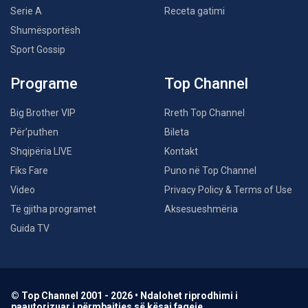
Serie A
Receta gatimi
Shumësportësh
Sport Gossip
Programe
Top Channel
Big Brother VIP
Rreth Top Channel
Për’puthen
Bileta
Shqipëria LIVE
Kontakt
Fiks Fare
Puno në Top Channel
Video
Privacy Policy & Terms of Use
Të gjitha programet
Aksesueshmëria
Guida TV
© Top Channel 2001 - 2026 • Ndalohet riprodhimi i
paautorizuar i përmbajtjes së kësaj faqeje.