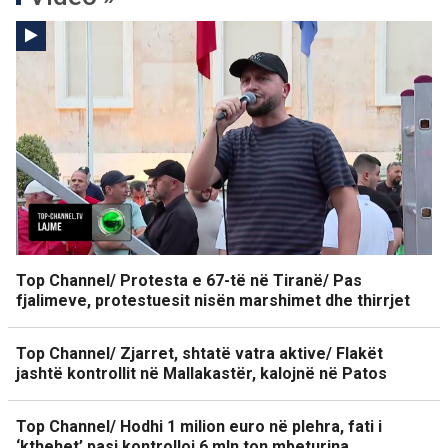
Top Channel/ Protesta e 67-të në Tiranë/ Pas
fjalimeve, protestuesit nisën marshimet dhe thirrjet
Top Channel/ Zjarret, shtatë vatra aktive/ Flakët
jashtë kontrollit në Mallakastër, kalojnë në Patos
Top Channel/ Hodhi 1 milion euro në plehra, fati i
‘kthehet’ pasi kontrolloi 6 mln ton mbeturina