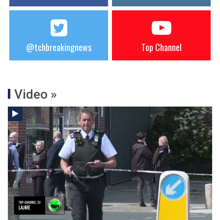
@tchbreakingnews
Top Channel
Video »