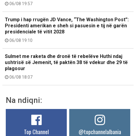
06/08 19:57
Trump i hap rrugën JD Vance, “The Washington Post”:
Presidenti amerikan e sheh si pasuesin e tij në garën
presidenciale të vitit 2028
06/08 19:10
Sulmet me raketa dhe dronë të rebelëve Huthi ndaj
ushtrisë së Jemenit, të paktën 38 të vdekur dhe 29 të
plagosur
06/08 18:07
Na ndiqni:
Top Channel
@topchannelalbania