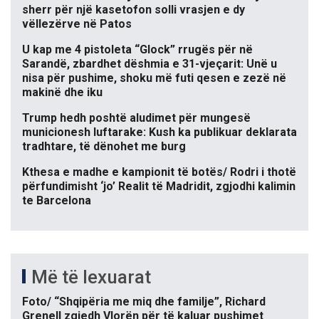
sherr për një kasetofon solli vrasjen e dy
vëllezërve në Patos
U kap me 4 pistoleta “Glock” rrugës për në
Sarandë, zbardhet dëshmia e 31-vjeçarit: Unë u
nisa për pushime, shoku më futi qesen e zezë në
makinë dhe iku
Trump hedh poshtë aludimet për mungesë
municionesh luftarake: Kush ka publikuar deklarata
tradhtare, të dënohet me burg
Kthesa e madhe e kampionit të botës/ Rodri i thotë
përfundimisht ‘jo’ Realit të Madridit, zgjodhi kalimin
te Barcelona
Më të lexuarat
Foto/ “Shqipëria me miq dhe familje”, Richard
Grenell zgjedh Vlorën për të kaluar pushimet