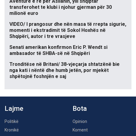
Aventurë e re për Asllanin, ylli shqiptar
transferohet te klubi i njohur gjerman për 30
milionë euro
VIDEO/ I prangosur dhe nën masa të rrepta sigurie,
momenti i ekstradimit të Sokol Hoxhës në
Shqipëri, autor i tre vrasjeve
Senati amerikan konfirmon Eric P. Wendt si
ambasador të SHBA-së në Shqipëri
Tronditëse në Britani/ 38-vjeçarja shtatzënë bie
nga kati i nëntë dhe humb jetën, por mjekët
shpëtojnë foshnjën e saj
Lajme
Bota
Politikë
Opinion
Kronikë
Koment