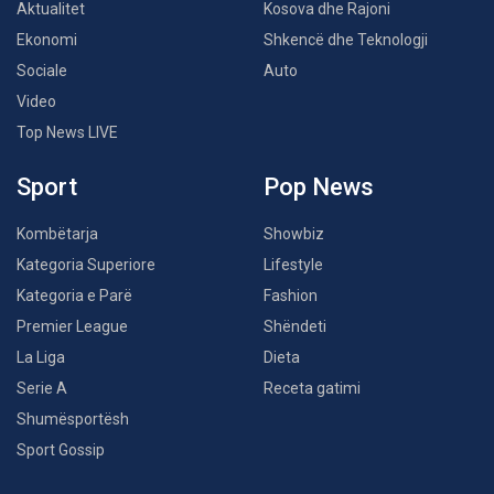
Aktualitet
Kosova dhe Rajoni
Ekonomi
Shkencë dhe Teknologji
Sociale
Auto
Video
Top News LIVE
Sport
Pop News
Kombëtarja
Showbiz
Kategoria Superiore
Lifestyle
Kategoria e Parë
Fashion
Premier League
Shëndeti
La Liga
Dieta
Serie A
Receta gatimi
Shumësportësh
Sport Gossip