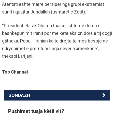
Atentati eshte marre persiper nga grupi ekstremist
sunit i quajtur Jundallah (ushtaret e Zotit).
“Presidenti Barak Obama tha se i shtrinte doren e
bashkepunimit Iranit por me kete aksion dora e tij dogji
gjithcka. Populli iranian ka te drejte te mos besoje ne
ndryshimet e premtuara nga qeveria amerikane”,
theksoi Larijani.
Top Channel
SONDAZH
Pushimet tuaja këtë vit?