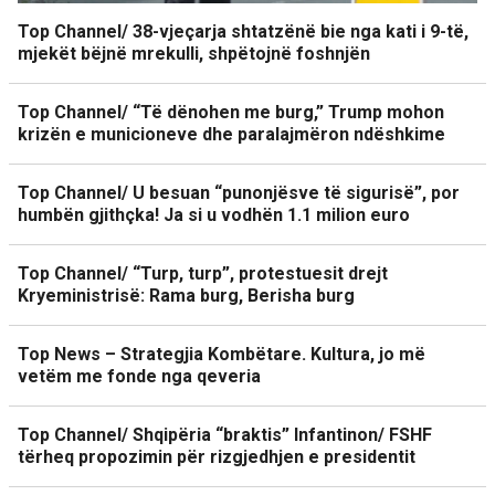
Top Channel/ 38-vjeçarja shtatzënë bie nga kati i 9-të,
mjekët bëjnë mrekulli, shpëtojnë foshnjën
Top Channel/ “Të dënohen me burg,” Trump mohon
krizën e municioneve dhe paralajmëron ndëshkime
Top Channel/ U besuan “punonjësve të sigurisë”, por
humbën gjithçka! Ja si u vodhën 1.1 milion euro
Top Channel/ “Turp, turp”, protestuesit drejt
Kryeministrisë: Rama burg, Berisha burg
Top News – Strategjia Kombëtare. Kultura, jo më
vetëm me fonde nga qeveria
Top Channel/ Shqipëria “braktis” Infantinon/ FSHF
tërheq propozimin për rizgjedhjen e presidentit