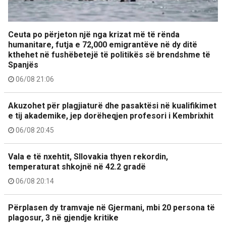
Ceuta po përjeton një nga krizat më të rënda
humanitare, futja e 72,000 emigrantëve në dy ditë
kthehet në fushëbetejë të politikës së brendshme të
Spanjës
06/08 21:06
Akuzohet për plagjiaturë dhe pasaktësi në kualifikimet
e tij akademike, jep dorëheqjen profesori i Kembrixhit
06/08 20:45
Vala e të nxehtit, Sllovakia thyen rekordin,
temperaturat shkojnë në 42.2 gradë
06/08 20:14
Përplasen dy tramvaje në Gjermani, mbi 20 persona të
plagosur, 3 në gjendje kritike