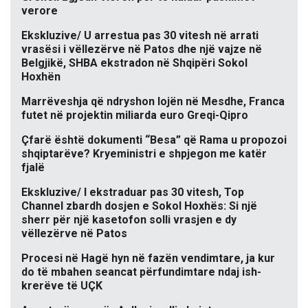
verore
Ekskluzive/ U arrestua pas 30 vitesh në arrati
vrasësi i vëllezërve në Patos dhe një vajze në
Belgjikë, SHBA ekstradon në Shqipëri Sokol
Hoxhën
Marrëveshja që ndryshon lojën në Mesdhe, Franca
futet në projektin miliarda euro Greqi-Qipro
Çfarë është dokumenti “Besa” që Rama u propozoi
shqiptarëve? Kryeministri e shpjegon me katër
fjalë
Ekskluzive/ I ekstraduar pas 30 vitesh, Top
Channel zbardh dosjen e Sokol Hoxhës: Si një
sherr për një kasetofon solli vrasjen e dy
vëllezërve në Patos
Procesi në Hagë hyn në fazën vendimtare, ja kur
do të mbahen seancat përfundimtare ndaj ish-
krerëve të UÇK