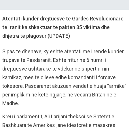
Atentati kunder drejtuesve te Gardes Revolucionare
te Iranit ka shkaktuar te pakten 35 viktima dhe
dhjetra te plagosur.(UPDATE)
Sipas te dhenave, ky eshte atentati me i rende kunder
trupave te Pasdaranit. Eshte rritur ne 6 numri i
drejtuesve ushtarake te vdekur ne shperthimin
kamikaz, mes te cileve edhe komandanti i forcave
tokesore. Pasdaranet akuzuan vendet e huaja “armike”
per implikim ne kete ngjarje, ne vecanti Britanine e
Madhe.
Kreu i parlamentit, Ali Larijani theksoi se Shtetet e
Bashkuara te Amerikes jane ideatoret e masakres.