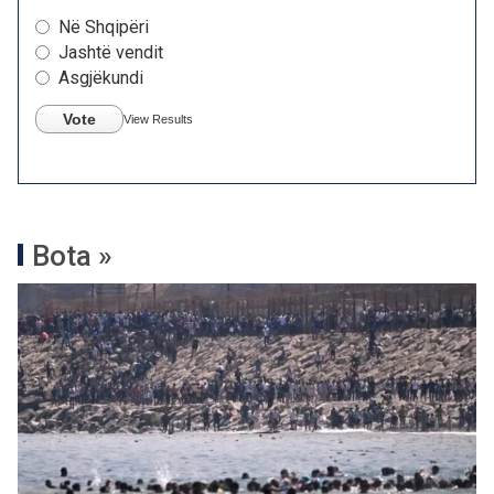
Në Shqipëri
Jashtë vendit
Asgjëkundi
Vote
View Results
Bota »