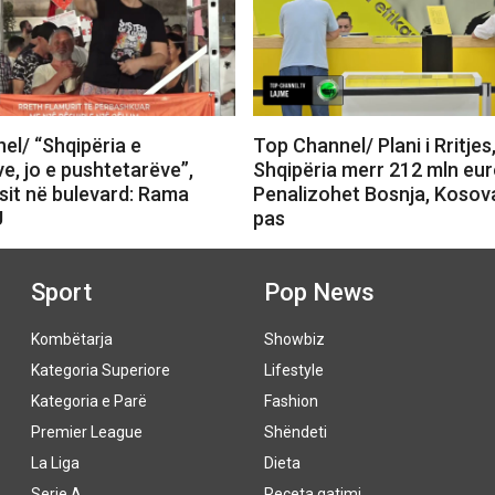
el/ “Shqipëria e
Top Channel/ Plani i Rritjes
e, jo e pushtetarëve”,
Shqipëria merr 212 mln eur
sit në bulevard: Rama
Penalizohet Bosnja, Kosov
U
pas
Sport
Pop News
Kombëtarja
Showbiz
Kategoria Superiore
Lifestyle
Kategoria e Parë
Fashion
Premier League
Shëndeti
La Liga
Dieta
Serie A
Receta gatimi