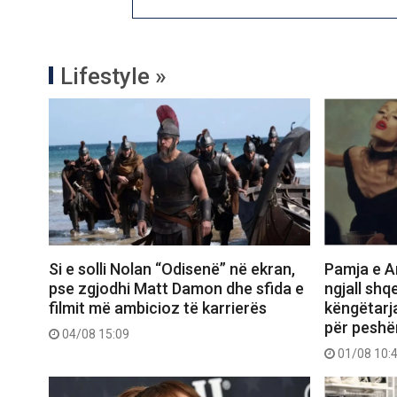
Lifestyle »
Si e solli Nolan “Odisenë” në ekran,
Pamja e Ar
pse zgjodhi Matt Damon dhe sfida e
ngjall shq
filmit më ambicioz të karrierës
këngëtarj
për peshë
04/08 15:09
01/08 10: