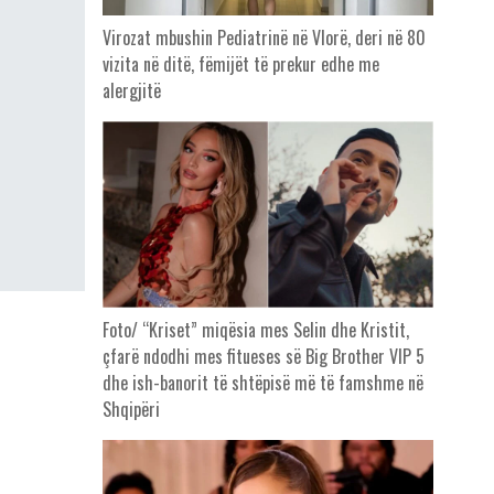
Virozat mbushin Pediatrinë në Vlorë, deri në 80
vizita në ditë, fëmijët të prekur edhe me
alergjitë
Foto/ “Kriset” miqësia mes Selin dhe Kristit,
çfarë ndodhi mes fitueses së Big Brother VIP 5
dhe ish-banorit të shtëpisë më të famshme në
Shqipëri