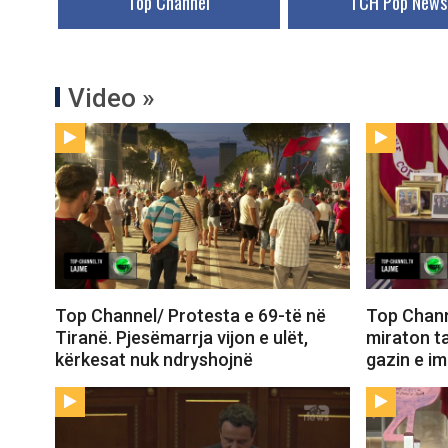
Top Channel
TCH Pop News
Video »
Top Channel/ Protesta e 69-të në
Top Chann
Tiranë. Pjesëmarrja vijon e ulët,
miraton t
kërkesat nuk ndryshojnë
gazin e i