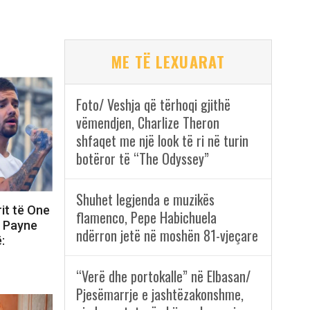
ME TË LEXUARAT
Foto/ Veshja që tërhoqi gjithë
vëmendjen, Charlize Theron
shfaqet me një look të ri në turin
botëror të “The Odyssey”
Shuhet legjenda e muzikës
rit të One
flamenco, Pepe Habichuela
m Payne
ndërron jetë në moshën 81-vjeçare
:
“Verë dhe portokalle” në Elbasan/
Pjesëmarrje e jashtëzakonshme,