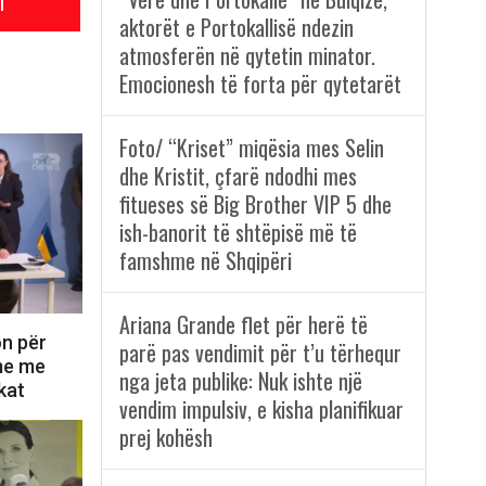
l
aktorët e Portokallisë ndezin
atmosferën në qytetin minator.
Emocionesh të forta për qytetarët
Foto/ “Kriset” miqësia mes Selin
dhe Kristit, çfarë ndodhi mes
fitueses së Big Brother VIP 5 dhe
ish-banorit të shtëpisë më të
famshme në Shqipëri
Ariana Grande flet për herë të
on për
parë pas vendimit për t’u tërhequr
ime me
nga jeta publike: Nuk ishte një
kat
vendim impulsiv, e kisha planifikuar
prej kohësh