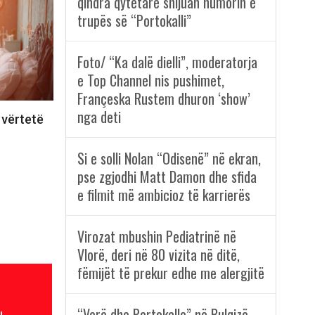
qindra qytetarë shijuan humorin e
trupës së “Portokalli”
Foto/ “Ka dalë dielli”, moderatorja
e Top Channel nis pushimet,
Françeska Rustem dhuron ‘show’
nga deti
 vërtetë
Si e solli Nolan “Odisenë” në ekran,
pse zgjodhi Matt Damon dhe sfida
e filmit më ambicioz të karrierës
Virozat mbushin Pediatrinë në
Vlorë, deri në 80 vizita në ditë,
fëmijët të prekur edhe me alergjitë
“Verë dhe Portokalle” në Bulqizë,