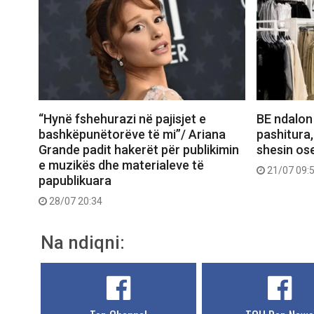
“Hynë fshehurazi në pajisjet e
BE ndalon
bashkëpunëtorëve të mi”/ Ariana
pashitura,
Grande padit hakerët për publikimin
shesin ose
e muzikës dhe materialeve të
21/07 09:
papublikuara
28/07 20:34
Na ndiqni: