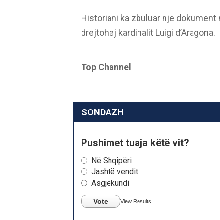
Historiani ka zbuluar nje dokument n
drejtohej kardinalit Luigi d’Aragona.
Top Channel
SONDAZH
Pushimet tuaja këtë vit?
Në Shqipëri
Jashtë vendit
Asgjëkundi
Vote
View Results