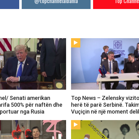
@topchannelalbania
Top Channe
el/ Senati amerikan
Top News – Zelensky vizit
arifa 500% për naftën dhe
herë të parë Serbinë. Tak
mportuar nga Rusia
Vuçiçin në një moment deli