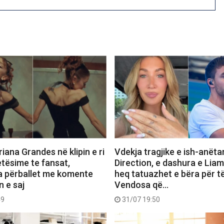
iana Grandes në klipin e ri
Vdekja tragjike e ish-anëta
etësime te fansat,
Direction, e dashura e Lia
a përballet me komente
heq tatuazhet e bëra për të
n e saj
Vendosa që…
49
31/07 19:50