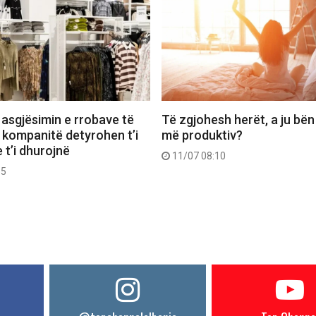
 asgjësimin e rrobave të
Të zgjohesh herët, a ju bën
 kompanitë detyrohen t’i
më produktiv?
 t’i dhurojnë
11/07 08:10
55