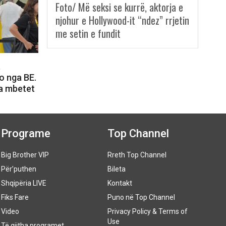
Foto/ Më seksi se kurrë, aktorja e
njohur e Hollywood-it “ndez” rrjetin
me setin e fundit
,
o nga BE.
a mbetet
Programe
Top Channel
Big Brother VIP
Rreth Top Channel
Për’puthen
Bileta
Shqipëria LIVE
Kontakt
Fiks Fare
Puno në Top Channel
Video
Privacy Policy & Terms of
Use
Të gjitha programet