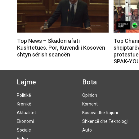
Top News – Skadon afati
Top Chann
Kushtetues. Por, Kuvendi i Kosovën
shqiptarëv
shtyn sërish seancën
protestue
SPAK-YO
Lajme
Bota
Politikë
Opinion
Kronikë
Koment
Aktualitet
Kosova dhe Rajoni
Ekonomi
Shkencë dhe Teknologji
Sociale
Auto
Video