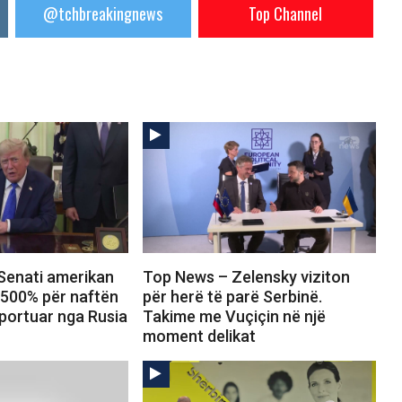
@tchbreakingnews
Top Channel
Senati amerikan
Top News – Zelensky viziton
 500% për naftën
për herë të parë Serbinë.
portuar nga Rusia
Takime me Vuçiçin në një
moment delikat