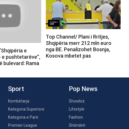
Top Channel/ Plani i Rritjes,
Shqipëria merr 212 mln euro
nga BE. Penalizohet Bosnja,
“Shqipëria e
Kosova mbetet pas
o e pushtetarëve”,
në bulevard: Rama
Sport
Pop News
Kombëtarja
Showbiz
Kategoria Superiore
Lifestyle
Kategoria e Parë
Fashion
Premier League
Shëndeti