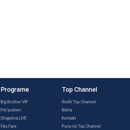
Programe
Top Channel
Big Brother VIP
Rreth Top Channel
Për’puthen
Bileta
Shqipëria LIVE
Kontakt
Fiks Fare
Puno në Top Channel