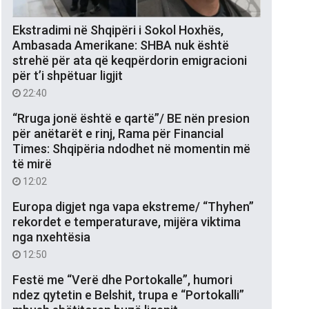
Ekstradimi në Shqipëri i Sokol Hoxhës,
Ambasada Amerikane: SHBA nuk është
strehë për ata që keqpërdorin emigracioni
për t’i shpëtuar ligjit
22:40
“Rruga jonë është e qartë”/ BE nën presion
për anëtarët e rinj, Rama për Financial
Times: Shqipëria ndodhet në momentin më
të mirë
12:02
Europa digjet nga vapa ekstreme/ “Thyhen”
rekordet e temperaturave, mijëra viktima
nga nxehtësia
12:50
Festë me “Verë dhe Portokalle”, humori
ndez qytetin e Belshit, trupa e “Portokalli”