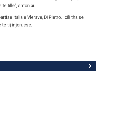
e tille”, shton ai.
ise Italia e Vlerave, Di Pietro, i cili tha se
te tij injoruese.