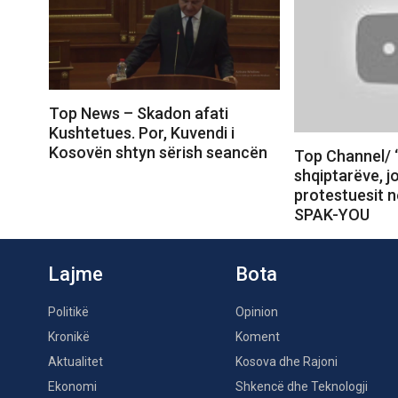
Top News – Skadon afati
Kushtetues. Por, Kuvendi i
Kosovën shtyn sërish seancën
Top Channel/ 
shqiptarëve, j
protestuesit 
SPAK-YOU
Lajme
Bota
Politikë
Opinion
Kronikë
Koment
Aktualitet
Kosova dhe Rajoni
Ekonomi
Shkencë dhe Teknologji