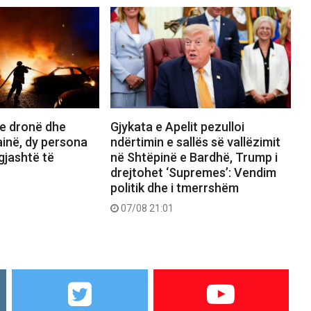
e dronë dhe
Gjykata e Apelit pezulloi
inë, dy persona
ndërtimin e sallës së vallëzimit
gjashtë të
në Shtëpinë e Bardhë, Trump i
drejtohet ‘Supremes’: Vendim
politik dhe i tmerrshëm
07/08 21:01