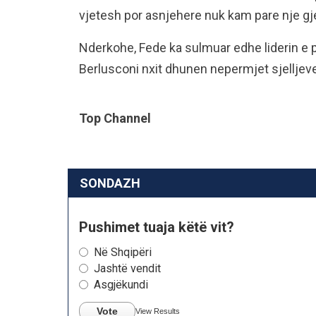
vjetesh por asnjehere nuk kam pare nje gje t
Nderkohe, Fede ka sulmuar edhe liderin e part
Berlusconi nxit dhunen nepermjet sjelljeve 
Top Channel
SONDAZH
Pushimet tuaja këtë vit?
Në Shqipëri
Jashtë vendit
Asgjëkundi
Vote
View Results