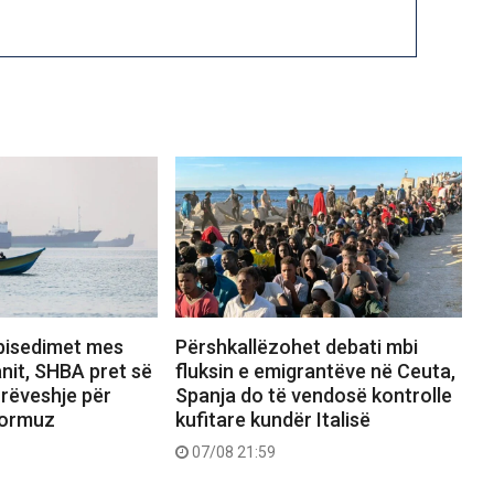
bisedimet mes
Përshkallëzohet debati mbi
nit, SHBA pret së
fluksin e emigrantëve në Ceuta,
rrëveshje për
Spanja do të vendosë kontrolle
Hormuz
kufitare kundër Italisë
07/08 21:59