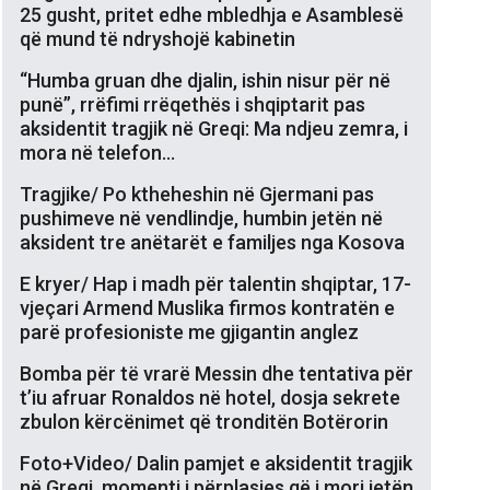
25 gusht, pritet edhe mbledhja e Asamblesë
që mund të ndryshojë kabinetin
“Humba gruan dhe djalin, ishin nisur për në
punë”, rrëfimi rrëqethës i shqiptarit pas
aksidentit tragjik në Greqi: Ma ndjeu zemra, i
mora në telefon…
Tragjike/ Po ktheheshin në Gjermani pas
pushimeve në vendlindje, humbin jetën në
aksident tre anëtarët e familjes nga Kosova
E kryer/ Hap i madh për talentin shqiptar, 17-
vjeçari Armend Muslika firmos kontratën e
parë profesioniste me gjigantin anglez
Bomba për të vrarë Messin dhe tentativa për
t’iu afruar Ronaldos në hotel, dosja sekrete
zbulon kërcënimet që tronditën Botërorin
Foto+Video/ Dalin pamjet e aksidentit tragjik
në Greqi, momenti i përplasjes që i mori jetën