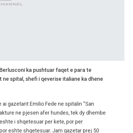
io Berlusconi ka pushtuar faqet e para te
ne spital, shefi i qeverise italiane ka dhene
 ai gazetarit Emilio Fede ne spitalin “San
 frakture ne pjesen afer hundes, tek dy dhembe
eshte i shqetesuar per kete, por per
or eshte shqetesuar. Jam gazetar prej 50