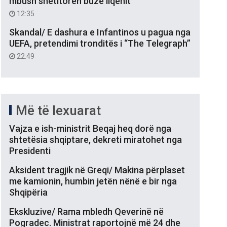
mbush shëtitoren buzë liqenit
12:35
Skandal/ E dashura e Infantinos u pagua nga
UEFA, pretendimi tronditës i “The Telegraph”
22:49
Më të lexuarat
Vajza e ish-ministrit Beqaj heq dorë nga
shtetësia shqiptare, dekreti miratohet nga
Presidenti
Aksident tragjik në Greqi/ Makina përplaset
me kamionin, humbin jetën nënë e bir nga
Shqipëria
Ekskluzive/ Rama mbledh Qeverinë në
Pogradec. Ministrat raportojnë më 24 dhe