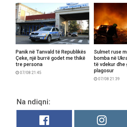
Panik në Tanvald të Republikës
Sulmet ruse m
Çeke, një burrë godet me thikë
bomba në Ukra
tre persona
të vdekur dhe 
plagosur
07/08 21:45
07/08 21:39
Na ndiqni: