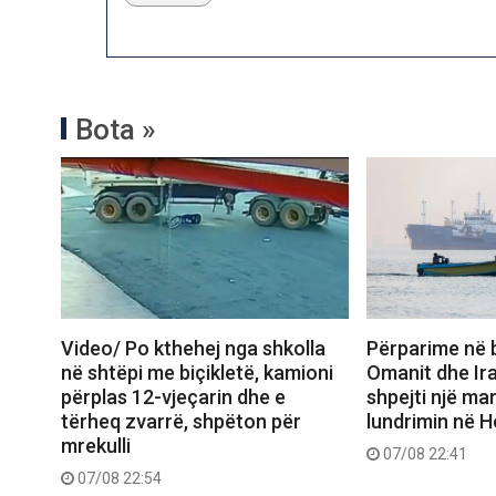
Bota »
Video/ Po kthehej nga shkolla
Përparime në 
në shtëpi me biçikletë, kamioni
Omanit dhe Ira
përplas 12-vjeçarin dhe e
shpejti një ma
tërheq zvarrë, shpëton për
lundrimin në 
mrekulli
07/08 22:41
07/08 22:54