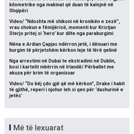
kilometrike nga makinat që duan të kalojnë në
Shqipëri
Video/ “Ndoshta më shikoni në kronikën e zezë”,
vrau shokun e fëmijërisë, momenti kur Kristjan
Sterjo pritej si ‘hero’ kur dilte nga paraburgimi
Nëna e Ardian Çapjas ndërron jetë, i dënuari me
burgim të përjetshëm kërkon leje të lërë qelinë
Nga arrestimi në Dubai te ekstradimi në Dublin,
bosi i kartelit mbërrin në Irlandë/ Përballet me
akuza për krim të organizuar
Video/ “Do bëj çdo gjë që më kërkon”, Drake i habit
të gjithë, reperi i njohur leh si qen për ‘dashurinë e
jetës’
Më të lexuarat