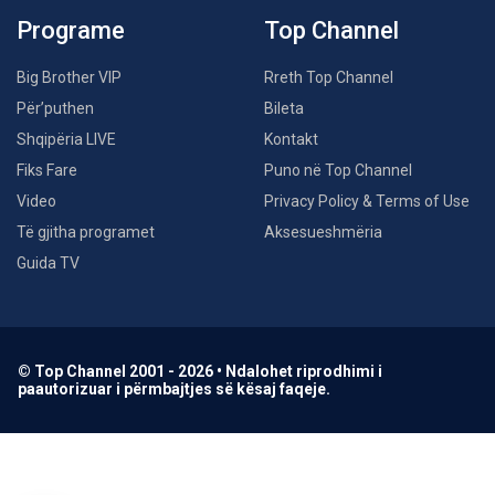
Programe
Top Channel
Big Brother VIP
Rreth Top Channel
Për’puthen
Bileta
Shqipëria LIVE
Kontakt
Fiks Fare
Puno në Top Channel
Video
Privacy Policy & Terms of Use
Të gjitha programet
Aksesueshmëria
Guida TV
© Top Channel 2001 - 2026 • Ndalohet riprodhimi i
paautorizuar i përmbajtjes së kësaj faqeje.