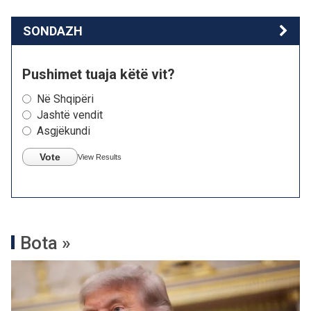
SONDAZH
Pushimet tuaja këtë vit?
Në Shqipëri
Jashtë vendit
Asgjëkundi
Vote
View Results
Bota »