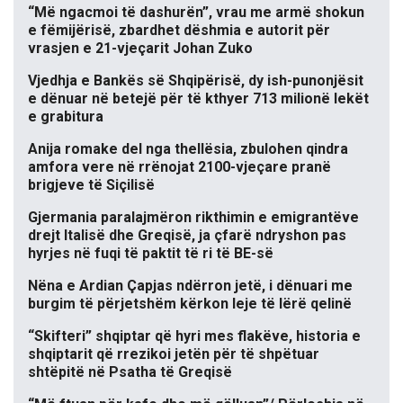
“Më ngacmoi të dashurën”, vrau me armë shokun
e fëmijërisë, zbardhet dëshmia e autorit për
vrasjen e 21-vjeçarit Johan Zuko
Vjedhja e Bankës së Shqipërisë, dy ish-punonjësit
e dënuar në betejë për të kthyer 713 milionë lekët
e grabitura
Anija romake del nga thellësia, zbulohen qindra
amfora vere në rrënojat 2100-vjeçare pranë
brigjeve të Siçilisë
Gjermania paralajmëron rikthimin e emigrantëve
drejt Italisë dhe Greqisë, ja çfarë ndryshon pas
hyrjes në fuqi të paktit të ri të BE-së
Nëna e Ardian Çapjas ndërron jetë, i dënuari me
burgim të përjetshëm kërkon leje të lërë qelinë
“Skifteri” shqiptar që hyri mes flakëve, historia e
shqiptarit që rrezikoi jetën për të shpëtuar
shtëpitë në Psatha të Greqisë