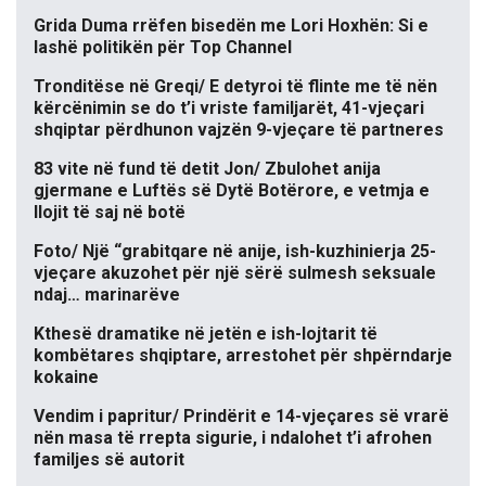
Grida Duma rrëfen bisedën me Lori Hoxhën: Si e
lashë politikën për Top Channel
Tronditëse në Greqi/ E detyroi të flinte me të nën
kërcënimin se do t’i vriste familjarët, 41-vjeçari
shqiptar përdhunon vajzën 9-vjeçare të partneres
83 vite në fund të detit Jon/ Zbulohet anija
gjermane e Luftës së Dytë Botërore, e vetmja e
llojit të saj në botë
Foto/ Një “grabitqare në anije, ish-kuzhinierja 25-
vjeçare akuzohet për një sërë sulmesh seksuale
ndaj… marinarëve
Kthesë dramatike në jetën e ish-lojtarit të
kombëtares shqiptare, arrestohet për shpërndarje
kokaine
Vendim i papritur/ Prindërit e 14-vjeçares së vrarë
nën masa të rrepta sigurie, i ndalohet t’i afrohen
familjes së autorit