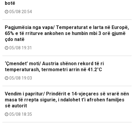
botë
05/08 20:54
Pagjumësia nga vapa/ Temperaturat e larta në Europë,
65% e të rriturve ankohen se humbin mbi 3 orë gjumë
çdo natë
05/08 19:31
‘Çmendet’ moti/ Austria shënon rekord të ri
temperaturash, termometri arrin në 41.2°C
05/08 19:03
Vendim i papritur/ Prindërit e 14-vjeçares së vrarë nën
masa të rrepta sigurie, i ndalohet t’i afrohen familjes
së autorit
05/08 18:35