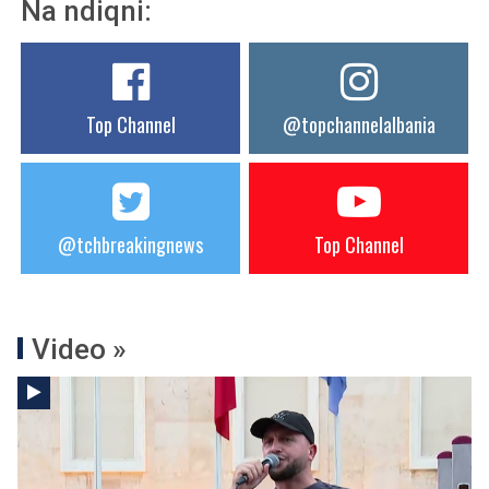
Na ndiqni:
Top Channel
@topchannelalbania
@tchbreakingnews
Top Channel
Video »