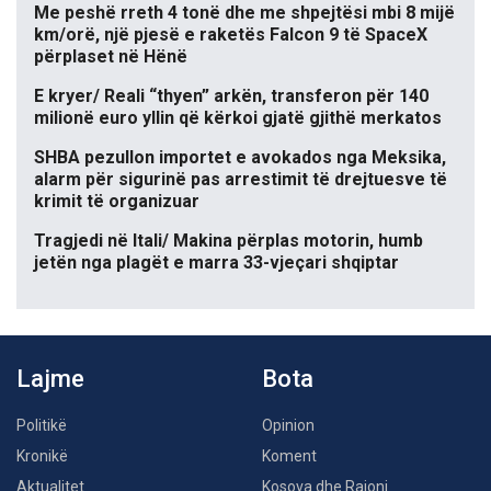
Me peshë rreth 4 tonë dhe me shpejtësi mbi 8 mijë
km/orë, një pjesë e raketës Falcon 9 të SpaceX
përplaset në Hënë
E kryer/ Reali “thyen” arkën, transferon për 140
milionë euro yllin që kërkoi gjatë gjithë merkatos
SHBA pezullon importet e avokados nga Meksika,
alarm për sigurinë pas arrestimit të drejtuesve të
krimit të organizuar
Tragjedi në Itali/ Makina përplas motorin, humb
jetën nga plagët e marra 33-vjeçari shqiptar
Lajme
Bota
Politikë
Opinion
Kronikë
Koment
Aktualitet
Kosova dhe Rajoni