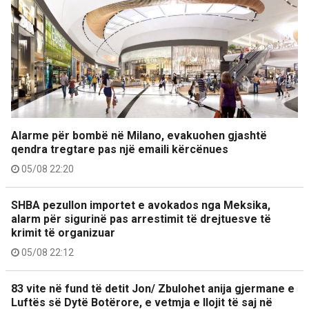
Alarme për bombë në Milano, evakuohen gjashtë
qendra tregtare pas një emaili kërcënues
05/08 22:20
SHBA pezullon importet e avokados nga Meksika,
alarm për sigurinë pas arrestimit të drejtuesve të
krimit të organizuar
05/08 22:12
83 vite në fund të detit Jon/ Zbulohet anija gjermane e
Luftës së Dytë Botërore, e vetmja e llojit të saj në