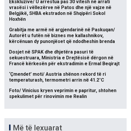
Ekskluzive/ U arrestua pas 30 vitesh në arrati
vrasësi i vëllezërve në Patos dhe një vajze në
Belgjikë, SHBA ekstradon në Shqipëri Sokol
Hoxhën
Grabitja me armë në argjendarinë në Paskuqan/
Autorët u futën në biznes me kallashnikov,
kërcënuan dy punonjëset që ndodheshin brenda
Dosjet në SPAK dhe dhjetëra pasuri të
sekuestruara, Ministria e Drejtësisë dërgon në
Francë kërkesën për ekstradimin e Ermal Beqirajt
‘Çmendet’ moti/ Austria shënon rekord të ri
temperaturash, termometri arrin në 41.2°C
Foto/ Vinicius kryen veprimin e papritur, shtohen
spekulimet për rinovimin me Realin
Më të lexuarat