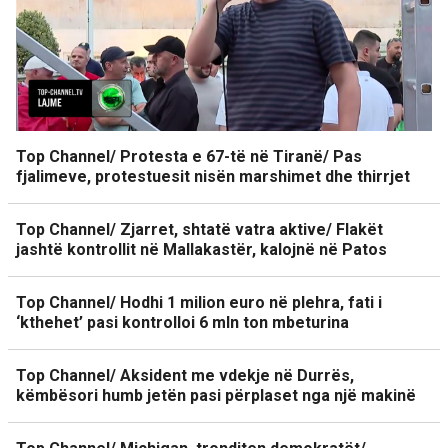
Top Channel/ Protesta e 67-të në Tiranë/ Pas
fjalimeve, protestuesit nisën marshimet dhe thirrjet
Top Channel/ Zjarret, shtatë vatra aktive/ Flakët
jashtë kontrollit në Mallakastër, kalojnë në Patos
Top Channel/ Hodhi 1 milion euro në plehra, fati i
‘kthehet’ pasi kontrolloi 6 mln ton mbeturina
Top Channel/ Aksident me vdekje në Durrës,
këmbësori humb jetën pasi përplaset nga një makinë