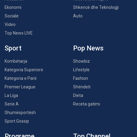
Ekonomi
Shkencë dhe Teknologji
Sociale
Auto
Video
Top News LIVE
Sport
Pop News
Kombëtarja
Showbiz
Kategoria Superiore
Lifestyle
Kategoria e Parë
Fashion
Premier League
Shëndeti
La Liga
Dieta
Serie A
Receta gatimi
Shumësportësh
Sport Gossip
Programe
Top Channel