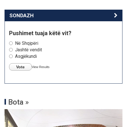
SONDAZH
Pushimet tuaja këtë vit?
Në Shqipëri
Jashtë vendit
Asgjëkundi
Vote
View Results
Bota »