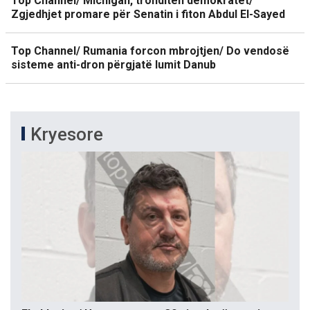
Top Channel/ Michigan, tronditen demokratët/
Zgjedhjet promare për Senatin i fiton Abdul El-Sayed
Top Channel/ Rumania forcon mbrojtjen/ Do vendosë
sisteme anti-dron përgjatë lumit Danub
Kryesore