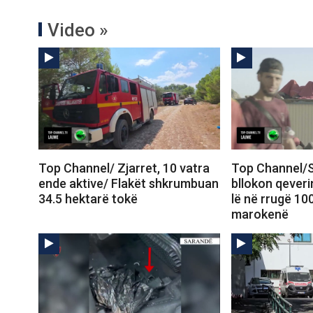
Video »
Top Channel/ Zjarret, 10 vatra
Top Channel/S
ende aktive/ Flakët shkrumbuan
bllokon qeveri
34.5 hektarë tokë
lë në rrugë 10
marokenë