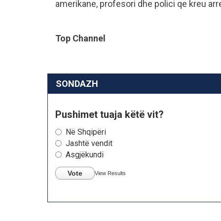
amerikane, profesori dhe polici qe kreu ar
Top Channel
SONDAZH
Pushimet tuaja këtë vit?
Në Shqipëri
Jashtë vendit
Asgjëkundi
Vote
View Results