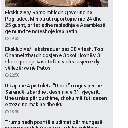
Ekskluzive/ Rama mbledh Qeverinë në
Pogradec. Ministrat raportojnë më 24 dhe
25 gusht, pritet edhe mbledhja e Asamblesë
që mund të ndryshojë kabinetin
19:32
Ekskluzive/ I ekstraduar pas 30 vitesh, Top
Channel zbardh dosjen e Sokol Hoxhës: Si
sherri për një kasetofon solli vrasjen e dy
vëllezërve në Patos
22:58
U kap me 4 pistoleta “Glock” rrugës për në
Sarandë, zbardhet dëshmia e 31-vjeçarit:
Unë u nisa për pushime, shoku më futi qesen
e zezë në makinë dhe iku
18:30
Trump hedh poshtë aludimet për mungesë