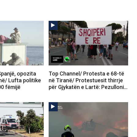
panjë, opozita
Top Channel/ Protesta e 68-të
në/ Lufta politike
në Tiranë/ Protestuesit thirrje
00 fëmijë
për Gjykatën e Lartë: Pezulloni…