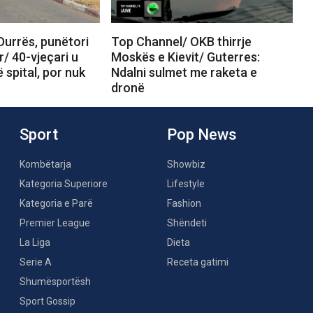
Durrës, punëtori
Top Channel/ OKB thirrje
r/ 40-vjeçari u
Moskës e Kievit/ Guterres:
 spital, por nuk
Ndalni sulmet me raketa e
dronë
Sport
Pop News
Kombëtarja
Showbiz
Kategoria Superiore
Lifestyle
Kategoria e Parë
Fashion
Premier League
Shëndeti
La Liga
Dieta
Serie A
Receta gatimi
Shumësportësh
Sport Gossip