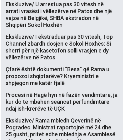
Ekskluzive/ U arrestua pas 30 vitesh në
arrati vrasësi i vëllezërve në Patos dhe një
vajze në Belgjikë, SHBA ekstradon në
Shqipëri Sokol Hoxhën
Ekskluzive/ I ekstraduar pas 30 vitesh, Top
Channel zbardh dosjen e Sokol Hoxhës: Si
sherri për një kasetofon solli vrasjen e dy
vëllezërve në Patos
Çfarë është dokumenti “Besa” që Rama u
propozoi shqiptarëve? Kryeministri e
shpjegon me katër fjalë
Procesi në Hagë hyn në fazën vendimtare, ja
kur do të mbahen seancat përfundimtare
ndaj ish-krerëve të UÇK
Ekskluzive/ Rama mbledh Qeverinë në
Pogradec. Ministrat raportojnë më 24 dhe
25 gusht, pritet edhe mbledhja e Asamblesë