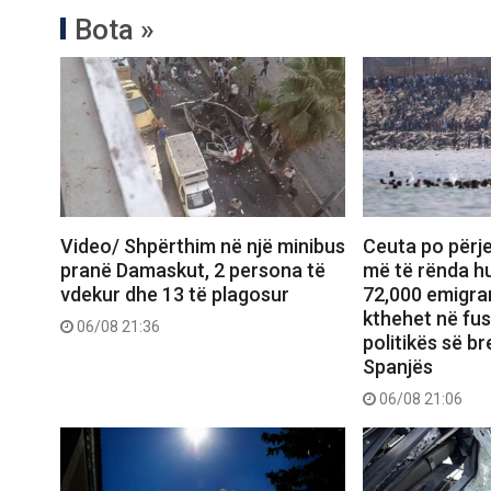
Bota »
Video/ Shpërthim në një minibus
Ceuta po përje
pranë Damaskut, 2 persona të
më të rënda hu
vdekur dhe 13 të plagosur
72,000 emigran
kthehet në fu
06/08 21:36
politikës së b
Spanjës
06/08 21:06