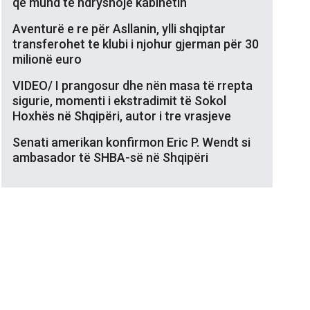
që mund të ndryshojë kabinetin
Aventurë e re për Asllanin, ylli shqiptar
transferohet te klubi i njohur gjerman për 30
milionë euro
VIDEO/ I prangosur dhe nën masa të rrepta
sigurie, momenti i ekstradimit të Sokol
Hoxhës në Shqipëri, autor i tre vrasjeve
Senati amerikan konfirmon Eric P. Wendt si
ambasador të SHBA-së në Shqipëri