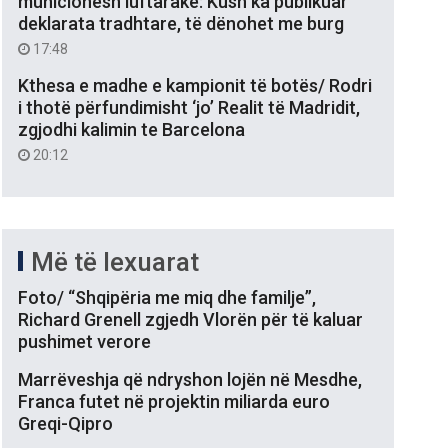
municionesh luftarake: Kush ka publikuar
deklarata tradhtare, të dënohet me burg
17:48
Kthesa e madhe e kampionit të botës/ Rodri
i thotë përfundimisht ‘jo’ Realit të Madridit,
zgjodhi kalimin te Barcelona
20:12
Më të lexuarat
Foto/ “Shqipëria me miq dhe familje”,
Richard Grenell zgjedh Vlorën për të kaluar
pushimet verore
Marrëveshja që ndryshon lojën në Mesdhe,
Franca futet në projektin miliarda euro
Greqi-Qipro