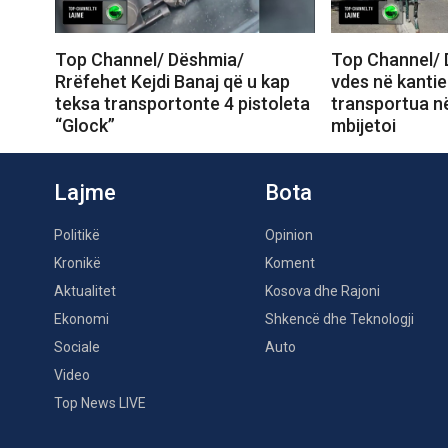
Top Channel/ Dëshmia/
Top Channel/ 
Rrëfehet Kejdi Banaj që u kap
vdes në kantie
teksa transportonte 4 pistoleta
transportua në
“Glock”
mbijetoi
Lajme
Bota
Politikë
Opinion
Kronikë
Koment
Aktualitet
Kosova dhe Rajoni
Ekonomi
Shkencë dhe Teknologji
Sociale
Auto
Video
Top News LIVE