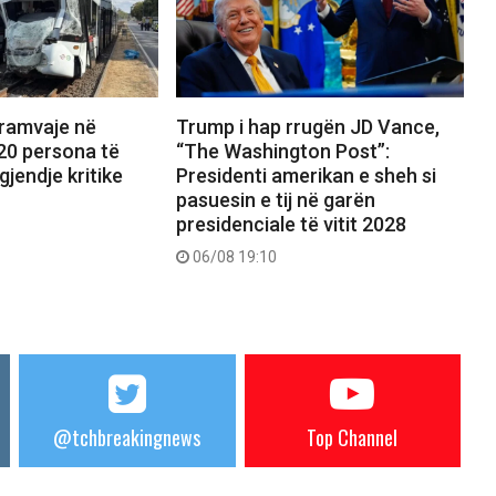
tramvaje në
Trump i hap rrugën JD Vance,
20 persona të
“The Washington Post”:
gjendje kritike
Presidenti amerikan e sheh si
pasuesin e tij në garën
presidenciale të vitit 2028
06/08 19:10
@tchbreakingnews
Top Channel