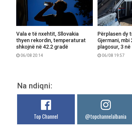
Vala e të nxehtit, Sllovakia
Përplasen dy 
thyen rekordin, temperaturat
Gjermani, mbi 
shkojnë në 42.2 gradë
plagosur, 3 në 
06/08 20:14
06/08 19:57
Na ndiqni:
Top Channel
@topchannelalbania