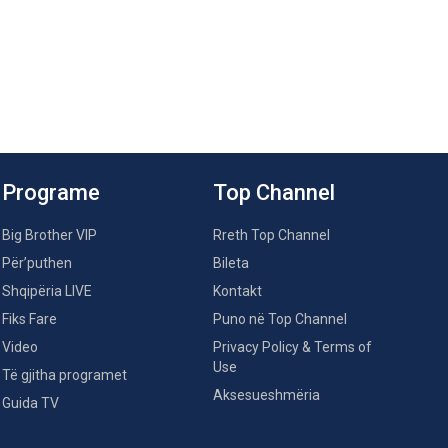
Programe
Top Channel
Big Brother VIP
Rreth Top Channel
Për’puthen
Bileta
Shqipëria LIVE
Kontakt
Fiks Fare
Puno në Top Channel
Video
Privacy Policy & Terms of
Use
Të gjitha programet
Aksesueshmëria
Guida TV