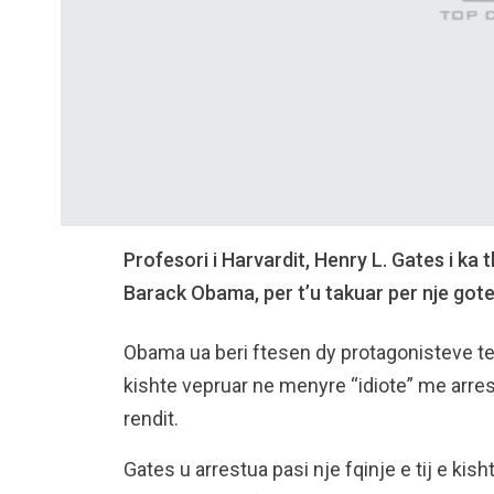
Profesori i Harvardit, Henry L. Gates i ka
Barack Obama, per t’u takuar per nje gote 
Obama ua beri ftesen dy protagonisteve te n
kishte vepruar ne menyre “idiote” me arrest
rendit.
Gates u arrestua pasi nje fqinje e tij e kis