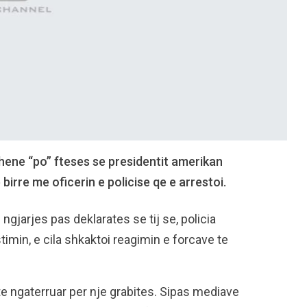
 thene “po” fteses se presidentit amerikan
birre me oficerin e policise qe e arrestoi.
gjarjes pas deklarates se tij se, policia
imin, e cila shkaktoi reagimin e forcave te
hte ngaterruar per nje grabites. Sipas mediave