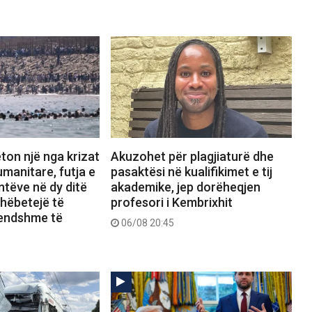
ton një nga krizat
Akuzohet për plagjiaturë dhe
manitare, futja e
pasaktësi në kualifikimet e tij
tëve në dy ditë
akademike, jep dorëheqjen
shëbetejë të
profesori i Kembrixhit
rendshme të
06/08 20:45