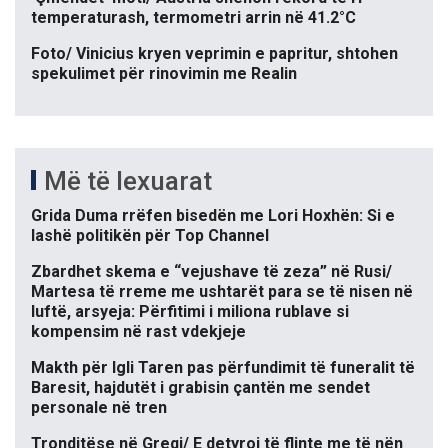
temperaturash, termometri arrin në 41.2°C
Foto/ Vinicius kryen veprimin e papritur, shtohen
spekulimet për rinovimin me Realin
Më të lexuarat
Grida Duma rrëfen bisedën me Lori Hoxhën: Si e
lashë politikën për Top Channel
Zbardhet skema e “vejushave të zeza” në Rusi/
Martesa të rreme me ushtarët para se të nisen në
luftë, arsyeja: Përfitimi i miliona rublave si
kompensim në rast vdekjeje
Makth për Igli Taren pas përfundimit të funeralit të
Baresit, hajdutët i grabisin çantën me sendet
personale në tren
Tronditëse në Greqi/ E detyroi të flinte me të nën