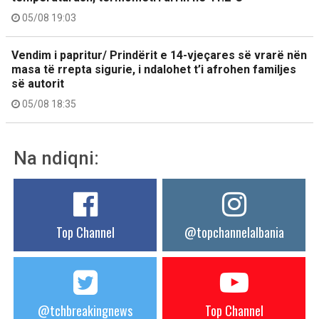
05/08 19:03
Vendim i papritur/ Prindërit e 14-vjeçares së vrarë nën
masa të rrepta sigurie, i ndalohet t’i afrohen familjes
së autorit
05/08 18:35
Na ndiqni:
Top Channel
@topchannelalbania
@tchbreakingnews
Top Channel