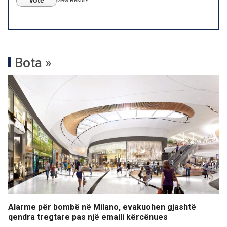
Vote
View Results
Bota »
Alarme për bombë në Milano, evakuohen gjashtë
qendra tregtare pas një emaili kërcënues