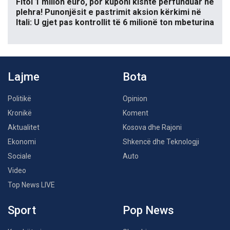
Fitoi 1 milion euro, por kuponi kishte përfunduar në
plehra! Punonjësit e pastrimit aksion kërkimi në
Itali: U gjet pas kontrollit të 6 milionë ton mbeturina
Lajme
Bota
Politikë
Opinion
Kronikë
Koment
Aktualitet
Kosova dhe Rajoni
Ekonomi
Shkencë dhe Teknologji
Sociale
Auto
Video
Top News LIVE
Sport
Pop News