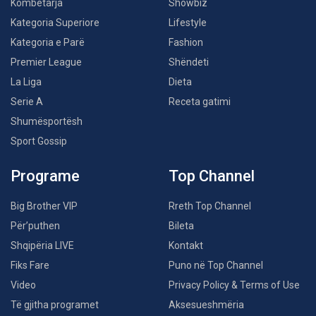
Kombëtarja
Showbiz
Kategoria Superiore
Lifestyle
Kategoria e Parë
Fashion
Premier League
Shëndeti
La Liga
Dieta
Serie A
Receta gatimi
Shumësportësh
Sport Gossip
Programe
Top Channel
Big Brother VIP
Rreth Top Channel
Për’puthen
Bileta
Shqipëria LIVE
Kontakt
Fiks Fare
Puno në Top Channel
Video
Privacy Policy & Terms of Use
Të gjitha programet
Aksesueshmëria