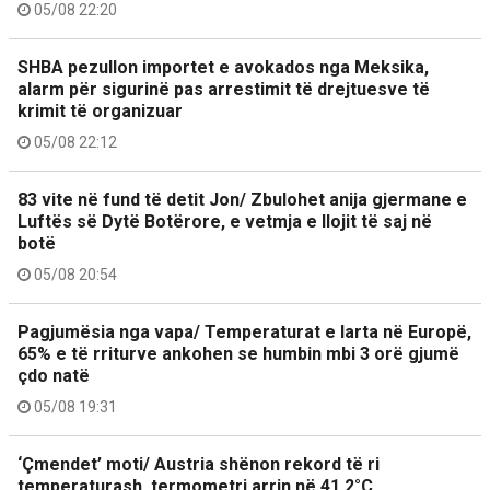
05/08 22:20
SHBA pezullon importet e avokados nga Meksika,
alarm për sigurinë pas arrestimit të drejtuesve të
krimit të organizuar
05/08 22:12
83 vite në fund të detit Jon/ Zbulohet anija gjermane e
Luftës së Dytë Botërore, e vetmja e llojit të saj në
botë
05/08 20:54
Pagjumësia nga vapa/ Temperaturat e larta në Europë,
65% e të rriturve ankohen se humbin mbi 3 orë gjumë
çdo natë
05/08 19:31
‘Çmendet’ moti/ Austria shënon rekord të ri
temperaturash, termometri arrin në 41.2°C