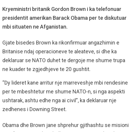
Kryeministri britanik Gordon Brown i ka telefonuar
presidentit amerikan Barack Obama per te diskutuar
mbi situaten ne Afganistan.
Gjate bisedes Brown ka rikonfirmuar angazhimin e
Britanise ndaj operacioneve te aleateve, si dhe ka
deklaruar se NATO duhet te dergoje me shume trupa
ne kuader te zgjedhjeve te 20 gushtit.
“Dy lideret kane arritur nje marreveshje mbi rendesine
per te mbeshtetur me shume NATO-n, si nga aspekti
ushtarak, ashtu edhe nga ai civil”, ka deklaruar nje
zedhenes i Downing Street.
Obama dhe Brown jane shprehur gjithashtu se misioni