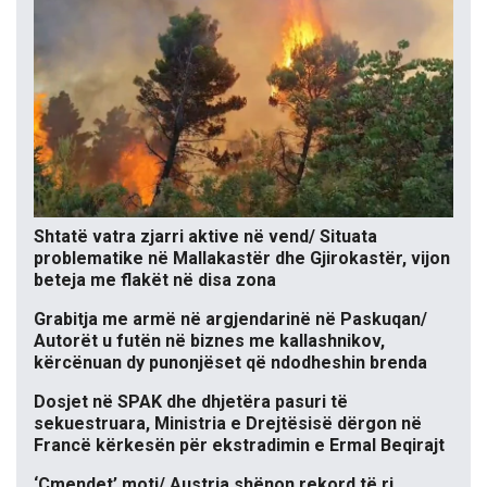
Shtatë vatra zjarri aktive në vend/ Situata
problematike në Mallakastër dhe Gjirokastër, vijon
beteja me flakët në disa zona
Grabitja me armë në argjendarinë në Paskuqan/
Autorët u futën në biznes me kallashnikov,
kërcënuan dy punonjëset që ndodheshin brenda
Dosjet në SPAK dhe dhjetëra pasuri të
sekuestruara, Ministria e Drejtësisë dërgon në
Francë kërkesën për ekstradimin e Ermal Beqirajt
‘Çmendet’ moti/ Austria shënon rekord të ri