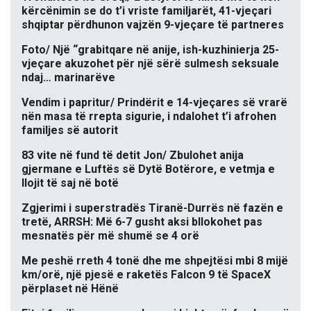
kërcënimin se do t’i vriste familjarët, 41-vjeçari
shqiptar përdhunon vajzën 9-vjeçare të partneres
Foto/ Një “grabitqare në anije, ish-kuzhinierja 25-
vjeçare akuzohet për një sërë sulmesh seksuale
ndaj… marinarëve
Vendim i papritur/ Prindërit e 14-vjeçares së vrarë
nën masa të rrepta sigurie, i ndalohet t’i afrohen
familjes së autorit
83 vite në fund të detit Jon/ Zbulohet anija
gjermane e Luftës së Dytë Botërore, e vetmja e
llojit të saj në botë
Zgjerimi i superstradës Tiranë-Durrës në fazën e
tretë, ARRSH: Më 6-7 gusht aksi bllokohet pas
mesnatës për më shumë se 4 orë
Me peshë rreth 4 tonë dhe me shpejtësi mbi 8 mijë
km/orë, një pjesë e raketës Falcon 9 të SpaceX
përplaset në Hënë