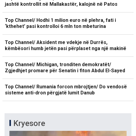
jashtë kontrollit në Mallakastër, kalojnë në Patos
Top Channel/ Hodhi 1 milion euro në plehra, fati i
‘kthehet’ pasi kontrolloi 6 mln ton mbeturina
Top Channel/ Aksident me vdekje në Durrës,
këmbësori humb jetën pasi përplaset nga një makinë
Top Channel/ Michigan, tronditen demokratët/
Zgjedhjet promare për Senatin i fiton Abdul El-Sayed
Top Channel/ Rumania forcon mbrojtjen/ Do vendosë
sisteme anti-dron përgjatë lumit Danub
Kryesore