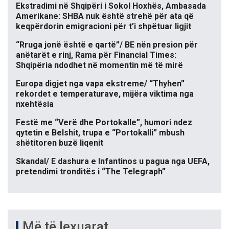
Ekstradimi në Shqipëri i Sokol Hoxhës, Ambasada
Amerikane: SHBA nuk është strehë për ata që
keqpërdorin emigracioni për t’i shpëtuar ligjit
“Rruga jonë është e qartë”/ BE nën presion për
anëtarët e rinj, Rama për Financial Times:
Shqipëria ndodhet në momentin më të mirë
Europa digjet nga vapa ekstreme/ “Thyhen”
rekordet e temperaturave, mijëra viktima nga
nxehtësia
Festë me “Verë dhe Portokalle”, humori ndez
qytetin e Belshit, trupa e “Portokalli” mbush
shëtitoren buzë liqenit
Skandal/ E dashura e Infantinos u pagua nga UEFA,
pretendimi tronditës i “The Telegraph”
Më të lexuarat