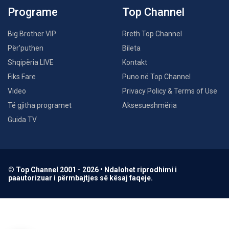
Programe
Top Channel
Big Brother VIP
Rreth Top Channel
Për’puthen
Bileta
Shqipëria LIVE
Kontakt
Fiks Fare
Puno në Top Channel
Video
Privacy Policy & Terms of Use
Të gjitha programet
Aksesueshmëria
Guida TV
© Top Channel 2001 - 2026 • Ndalohet riprodhimi i
paautorizuar i përmbajtjes së kësaj faqeje.