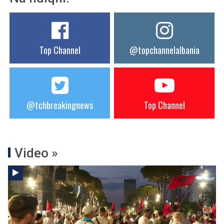
Top Channel
@topchannelalbania
@tchbreakingnews
Top Channel
Video »