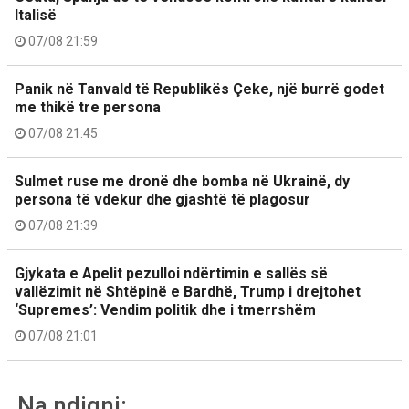
Italisë
07/08 21:59
Panik në Tanvald të Republikës Çeke, një burrë godet
me thikë tre persona
07/08 21:45
Sulmet ruse me dronë dhe bomba në Ukrainë, dy
persona të vdekur dhe gjashtë të plagosur
07/08 21:39
Gjykata e Apelit pezulloi ndërtimin e sallës së
vallëzimit në Shtëpinë e Bardhë, Trump i drejtohet
‘Supremes’: Vendim politik dhe i tmerrshëm
07/08 21:01
Na ndiqni: