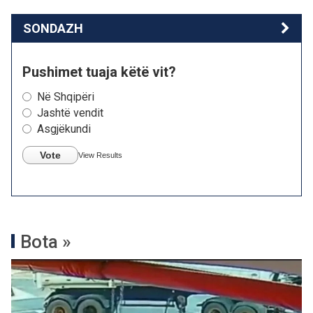
SONDAZH
Pushimet tuaja këtë vit?
Në Shqipëri
Jashtë vendit
Asgjëkundi
Vote
View Results
Bota »