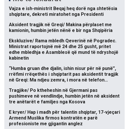
Vajza e ish-ministrit Beqaj heq dorë nga shtetësia
shqiptare, dekreti miratohet nga Presidenti
Aksident tragjik në Greqi/ Makina përplaset me
kamionin, humbin jetën nënë e bir nga Shqipëria
Ekskluzive/ Rama mbledh Qeverinë në Pogradec.
Ministrat raportojnë më 24 dhe 25 gusht, pritet
edhe mbledhja e Asamblesë që mund të ndryshojë
kabinetin
“Humba gruan dhe djalin, ishin nisur për në punë”,
rrëfimi rrëqethës i shqiptarit pas aksidentit tragjik
në Greqi: Ma ndjeu zemra, i mora në telefon…
Tragjike/ Po ktheheshin në Gjermani pas
pushimeve në vendlindje, humbin jetën në aksident
tre anëtarët e familjes nga Kosova
E kryer/ Hap i madh për talentin shqiptar, 17-vjeçari
Armend Muslika firmos kontratën e parë
profesioniste me gjigantin anglez