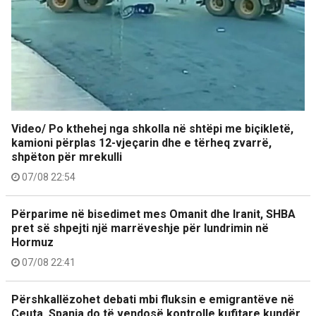
Video/ Po kthehej nga shkolla në shtëpi me biçikletë,
kamioni përplas 12-vjeçarin dhe e tërheq zvarrë,
shpëton për mrekulli
07/08 22:54
Përparime në bisedimet mes Omanit dhe Iranit, SHBA
pret së shpejti një marrëveshje për lundrimin në
Hormuz
07/08 22:41
Përshkallëzohet debati mbi fluksin e emigrantëve në
Ceuta, Spanja do të vendosë kontrolle kufitare kundër