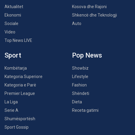
Aktualitet
Kosova dhe Rajoni
Ekonomi
Shkencë dhe Teknologji
Sociale
Auto
Video
Top News LIVE
Sport
Pop News
Kombëtarja
Showbiz
Kategoria Superiore
Lifestyle
Kategoria e Parë
Fashion
Premier League
Shëndeti
La Liga
Dieta
Serie A
Receta gatimi
Shumësportësh
Sport Gossip