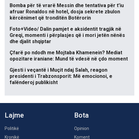
Bomba për të vrarë Messin dhe tentativa për t’iu
afruar Ronaldos në hotel, dosja sekrete zbulon
kërcënimet që tronditën Botërorin
Foto+Video/ Dalin pamjet e aksidentit tragjik në
Greqi, momenti i përplasjes që i mori jetën nënës
dhe djalit shqiptar
Çfarë po ndodh me Mojtaba Khamenein? Mediat
opozitare iraniane: Mund të vdesë në çdo moment
Gjesti i veçantë i Muçit ndaj Salah, reagon
presidenti i Trabzonsporit: Më emocionoi, e
falënderoj publikisht
Lajme
Bota
Politikë
Opinion
Kronikë
Koment