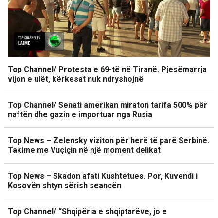
Top Channel/ Protesta e 69-të në Tiranë. Pjesëmarrja
vijon e ulët, kërkesat nuk ndryshojnë
Top Channel/ Senati amerikan miraton tarifa 500% për
naftën dhe gazin e importuar nga Rusia
Top News – Zelensky viziton për herë të parë Serbinë.
Takime me Vuçiçin në një moment delikat
Top News – Skadon afati Kushtetues. Por, Kuvendi i
Kosovën shtyn sërish seancën
Top Channel/ “Shqipëria e shqiptarëve, jo e