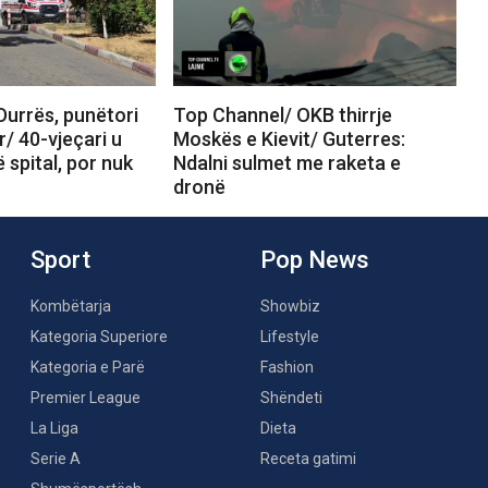
Durrës, punëtori
Top Channel/ OKB thirrje
r/ 40-vjeçari u
Moskës e Kievit/ Guterres:
 spital, por nuk
Ndalni sulmet me raketa e
dronë
Sport
Pop News
Kombëtarja
Showbiz
Kategoria Superiore
Lifestyle
Kategoria e Parë
Fashion
Premier League
Shëndeti
La Liga
Dieta
Serie A
Receta gatimi