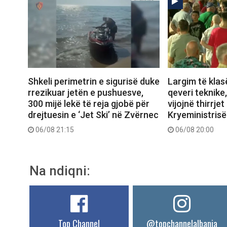
Shkeli perimetrin e sigurisë duke
Largim të klas
rrezikuar jetën e pushuesve,
qeveri teknike
300 mijë lekë të reja gjobë për
vijojnë thirrjet
drejtuesin e ‘Jet Ski’ në Zvërnec
Kryeministrisë
06/08 21:15
06/08 20:00
Na ndiqni:
Top Channel
@topchannelalbania