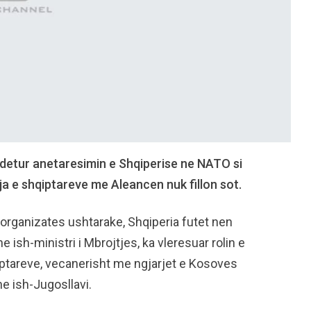
ndetur anetaresimin e Shqiperise ne NATO si
hja e shqiptareve me Aleancen nuk fillon sot.
organizates ushtarake, Shqiperia futet nen
e ish-ministri i Mbrojtjes, ka vleresuar rolin e
iptareve, vecanerisht me ngjarjet e Kosoves
e ish-Jugosllavi.