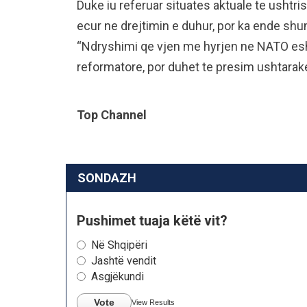
Duke iu referuar situates aktuale te ushtri
ecur ne drejtimin e duhur, por ka ende shu
“Ndryshimi qe vjen me hyrjen ne NATO esh
reformatore, por duhet te presim ushtarake
Top Channel
SONDAZH
Pushimet tuaja këtë vit?
Në Shqipëri
Jashtë vendit
Asgjëkundi
Vote
View Results