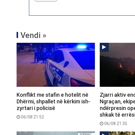
Vendi »
Konflikt me stafin e hotelit në
Zjarri aktiv e
Dhërmi, shpallet në kërkim ish-
Ngraçan, ekipe
zyrtari i policisë
ndërpresin op
shkak të errës
06/08 21:52
06/08 21:35