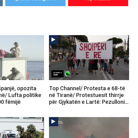
panjë, opozita
Top Channel/ Protesta e 68-të
në/ Lufta politike
në Tiranë/ Protestuesit thirrje
00 fëmijë
për Gjykatën e Lartë: Pezulloni…