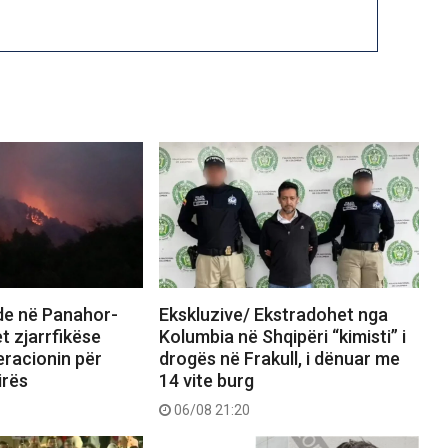
nde në Panahor-
Ekskluzive/ Ekstradohet nga
t zjarrfikëse
Kolumbia në Shqipëri “kimisti” i
eracionin për
drogës në Frakull, i dënuar me
irës
14 vite burg
06/08 21:20