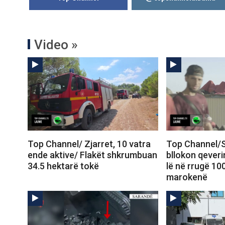
Video »
Top Channel/ Zjarret, 10 vatra
Top Channel/S
ende aktive/ Flakët shkrumbuan
bllokon qeveri
34.5 hektarë tokë
lë në rrugë 10
marokenë