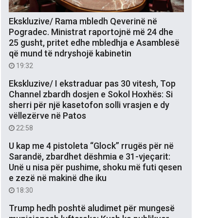
Ekskluzive/ Rama mbledh Qeverinë në
Pogradec. Ministrat raportojnë më 24 dhe
25 gusht, pritet edhe mbledhja e Asamblesë
që mund të ndryshojë kabinetin
19:32
Ekskluzive/ I ekstraduar pas 30 vitesh, Top
Channel zbardh dosjen e Sokol Hoxhës: Si
sherri për një kasetofon solli vrasjen e dy
vëllezërve në Patos
22:58
U kap me 4 pistoleta “Glock” rrugës për në
Sarandë, zbardhet dëshmia e 31-vjeçarit:
Unë u nisa për pushime, shoku më futi qesen
e zezë në makinë dhe iku
18:30
Trump hedh poshtë aludimet për mungesë