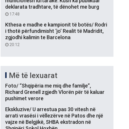
municionesh luftarake: Kush ka publikuar
deklarata tradhtare, të dënohet me burg
17:48
Kthesa e madhe e kampionit të botës/ Rodri
i thotë përfundimisht ‘jo’ Realit të Madridit,
zgjodhi kalimin te Barcelona
20:12
Më të lexuarat
Foto/ “Shqipëria me miq dhe familje”,
Richard Grenell zgjedh Vlorën për të kaluar
pushimet verore
Ekskluzive/ U arrestua pas 30 vitesh në
arrati vrasësi i vëllezërve në Patos dhe një
vajze në Belgjikë, SHBA ekstradon në
Shqipëri Sokol Hoxhën