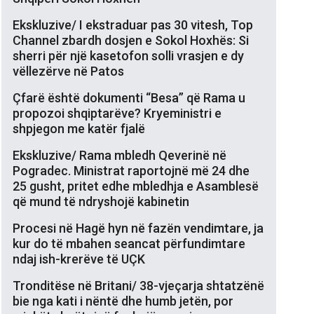
Ekskluzive/ I ekstraduar pas 30 vitesh, Top
Channel zbardh dosjen e Sokol Hoxhës: Si
sherri për një kasetofon solli vrasjen e dy
vëllezërve në Patos
Çfarë është dokumenti “Besa” që Rama u
propozoi shqiptarëve? Kryeministri e
shpjegon me katër fjalë
Ekskluzive/ Rama mbledh Qeverinë në
Pogradec. Ministrat raportojnë më 24 dhe
25 gusht, pritet edhe mbledhja e Asamblesë
që mund të ndryshojë kabinetin
Procesi në Hagë hyn në fazën vendimtare, ja
kur do të mbahen seancat përfundimtare
ndaj ish-krerëve të UÇK
Tronditëse në Britani/ 38-vjeçarja shtatzënë
bie nga kati i nëntë dhe humb jetën, por