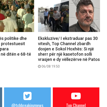
ës politike dhe
Ekskluzive/ I ekstraduar pas 30
, protestuesit
vitesh, Top Channel zbardh
 para
dosjen e Sokol Hoxhës: Si një
 në ditën e 68-të
sherr për një kasetofon solli
vrasjen e dy vëllezërve në Patos
06/08 19:50
@tchbreakingnews
Top Channel