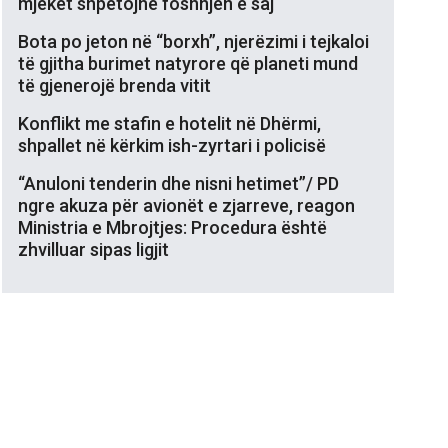
mjekët shpëtojnë foshnjën e saj
Bota po jeton në “borxh”, njerëzimi i tejkaloi
të gjitha burimet natyrore që planeti mund
të gjenerojë brenda vitit
Konflikt me stafin e hotelit në Dhërmi,
shpallet në kërkim ish-zyrtari i policisë
“Anuloni tenderin dhe nisni hetimet”/ PD
ngre akuza për avionët e zjarreve, reagon
Ministria e Mbrojtjes: Procedura është
zhvilluar sipas ligjit