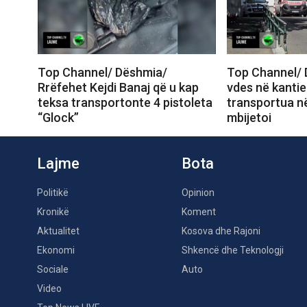
Top Channel/ Dëshmia/
Top Channel/ 
Rrëfehet Kejdi Banaj që u kap
vdes në kantie
teksa transportonte 4 pistoleta
transportua në
“Glock”
mbijetoi
Lajme
Bota
Politikë
Opinion
Kronikë
Koment
Aktualitet
Kosova dhe Rajoni
Ekonomi
Shkencë dhe Teknologji
Sociale
Auto
Video