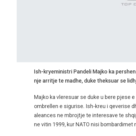
Ish-kryeministri Pandeli Majko ka pershe
nje arritje te madhe, duke theksuar se lid
Majko ka vleresuar se duke u bere pjese e 
ombrellen e sigurise. Ish-kreu i qeverise dh
aleances ne mbrojtje te interesave te shq
ne vitin 1999, kur NATO nisi bombardimet n