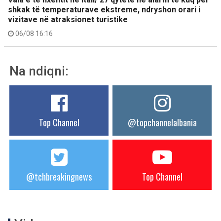
shkak të temperaturave ekstreme, ndryshon orari i
vizitave në atraksionet turistike
06/08 16:16
Na ndiqni:
Top Channel
@topchannelalbania
@tchbreakingnews
Top Channel