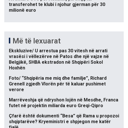
transferohet te klubi i njohur gjerman për 30
milionë euro
Më të lexuarat
Ekskluzive/ U arrestua pas 30 vitesh në arrati
vrasësi i vëllezërve në Patos dhe një vajze në
Belgjikë, SHBA ekstradon në Shqipëri Sokol
Hoxhën
Foto/ “Shqipëria me miq dhe familje”, Richard
Grenell zgjedh Vlorën për të kaluar pushimet
verore
Marrëveshja që ndryshon lojën në Mesdhe, Franca
futet në projektin miliarda euro Greqi-Qipro
Çfarë është dokumenti “Besa” që Rama u propozoi
shqiptarëve? Kryeministri e shpjegon me katër
fjalë