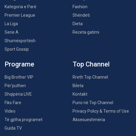
Kategoria e Parë
Fashion
Premier League
Shëndeti
La Liga
Dieta
Serie A
Receta gatimi
Shumësportësh
Sport Gossip
Programe
Top Channel
Big Brother VIP
Rreth Top Channel
Për’puthen
Bileta
Shqipëria LIVE
Kontakt
Fiks Fare
Puno në Top Channel
Video
Privacy Policy & Terms of Use
Të gjitha programet
Aksesueshmëria
Guida TV