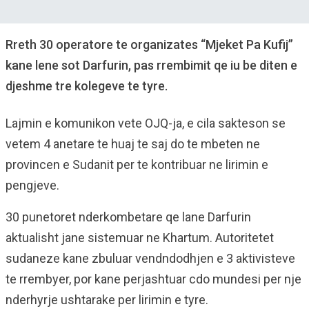
Rreth 30 operatore te organizates “Mjeket Pa Kufij”
kane lene sot Darfurin, pas rrembimit qe iu be diten e
djeshme tre kolegeve te tyre.
Lajmin e komunikon vete OJQ-ja, e cila sakteson se
vetem 4 anetare te huaj te saj do te mbeten ne
provincen e Sudanit per te kontribuar ne lirimin e
pengjeve.
30 punetoret nderkombetare qe lane Darfurin
aktualisht jane sistemuar ne Khartum. Autoritetet
sudaneze kane zbuluar vendndodhjen e 3 aktivisteve
te rrembyer, por kane perjashtuar cdo mundesi per nje
nderhyrje ushtarake per lirimin e tyre.