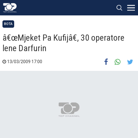
BOTA
â€œMjeket Pa Kufijâ€, 30 operatore
lene Darfurin
13/03/2009 17:00