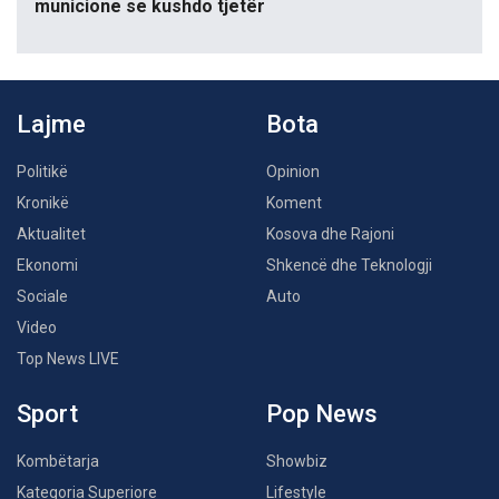
municione se kushdo tjetër
Lajme
Bota
Politikë
Opinion
Kronikë
Koment
Aktualitet
Kosova dhe Rajoni
Ekonomi
Shkencë dhe Teknologji
Sociale
Auto
Video
Top News LIVE
Sport
Pop News
Kombëtarja
Showbiz
Kategoria Superiore
Lifestyle