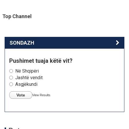
Top Channel
SONDAZH
Pushimet tuaja këtë vit?
Në Shqipëri
Jashtë vendit
Asgjëkundi
Vote
View Results