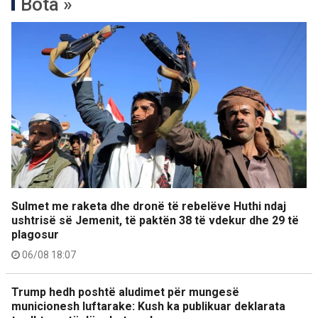
Bota »
Sulmet me raketa dhe dronë të rebelëve Huthi ndaj
ushtrisë së Jemenit, të paktën 38 të vdekur dhe 29 të
plagosur
06/08 18:07
Trump hedh poshtë aludimet për mungesë
municionesh luftarake: Kush ka publikuar deklarata