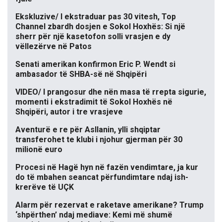
Ekskluzive/ I ekstraduar pas 30 vitesh, Top
Channel zbardh dosjen e Sokol Hoxhës: Si një
sherr për një kasetofon solli vrasjen e dy
vëllezërve në Patos
Senati amerikan konfirmon Eric P. Wendt si
ambasador të SHBA-së në Shqipëri
VIDEO/ I prangosur dhe nën masa të rrepta sigurie,
momenti i ekstradimit të Sokol Hoxhës në
Shqipëri, autor i tre vrasjeve
Aventurë e re për Asllanin, ylli shqiptar
transferohet te klubi i njohur gjerman për 30
milionë euro
Procesi në Hagë hyn në fazën vendimtare, ja kur
do të mbahen seancat përfundimtare ndaj ish-
krerëve të UÇK
Alarm për rezervat e raketave amerikane? Trump
‘shpërthen’ ndaj mediave: Kemi më shumë