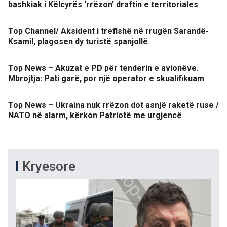
bashkiak i Këlcyrës ‘rrëzon’ draftin e territoriales
Top Channel/ Aksident i trefishë në rrugën Sarandë-
Ksamil, plagosen dy turistë spanjollë
Top News – Akuzat e PD për tenderin e avionëve.
Mbrojtja: Pati garë, por një operator e skualifikuam
Top News – Ukraina nuk rrëzon dot asnjë raketë ruse /
NATO në alarm, kërkon Patriotë me urgjencë
Kryesore