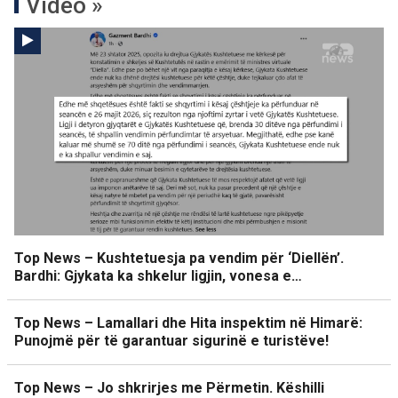
Video »
Top News – Kushtetuesja pa vendim për ‘Diellën’.
Bardhi: Gjykata ka shkelur ligjin, vonesa e…
Top News – Lamallari dhe Hita inspektim në Himarë:
Punojmë për të garantuar sigurinë e turistëve!
Top News – Jo shkrirjes me Përmetin. Këshilli