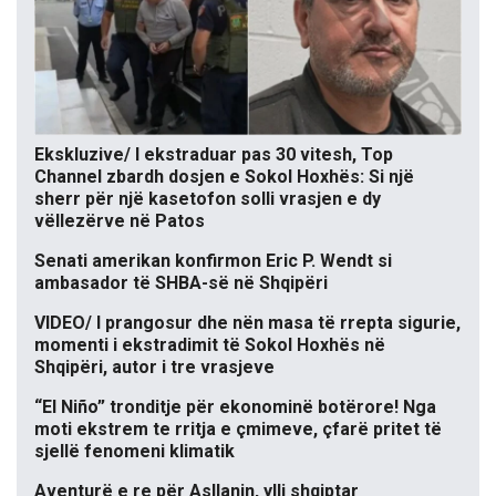
Ekskluzive/ I ekstraduar pas 30 vitesh, Top
Channel zbardh dosjen e Sokol Hoxhës: Si një
sherr për një kasetofon solli vrasjen e dy
vëllezërve në Patos
Senati amerikan konfirmon Eric P. Wendt si
ambasador të SHBA-së në Shqipëri
VIDEO/ I prangosur dhe nën masa të rrepta sigurie,
momenti i ekstradimit të Sokol Hoxhës në
Shqipëri, autor i tre vrasjeve
“El Niño” tronditje për ekonominë botërore! Nga
moti ekstrem te rritja e çmimeve, çfarë pritet të
sjellë fenomeni klimatik
Aventurë e re për Asllanin, ylli shqiptar