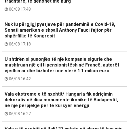
tradhtare, të dënohet me burg
06/08 17:48
Nuk iu përgjigj pyetjeve për pandeminë e Covid-19,
Senati amerikan e shpall Anthony Fauci fajtor për
shpërfillje të Kongresit
06/08 17:18
U shtirën si punonjës të një kompanie sigurie dhe
mashtruan një çifti pensionistësh në Francë, autorët
vjedhin ar dhe bizhuteri me vlerë 1.1 milion euro
06/08 16:42
Vala ekstreme e të nxehtit/ Hungaria fik ndriçimin
dekorativ në disa monumente ikonike të Budapestit,
në një përpjekje për të kursyer energji
06/08 16:27
Vala e të nxehtit në Itali/ 27 qytete në alarm të kuq për