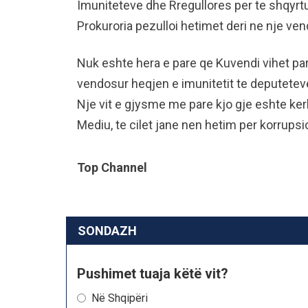
Imuniteteve dhe Rregullores per te shqyrtu
Prokuroria pezulloi hetimet deri ne nje ven
Nuk eshte hera e pare qe Kuvendi vihet para
vendosur heqjen e imunitetit te deputeteve
Nje vit e gjysme me pare kjo gje eshte ker
Mediu, te cilet jane nen hetim per korrupsi
Top Channel
SONDAZH
Pushimet tuaja këtë vit?
Në Shqipëri