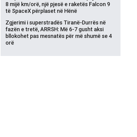
8 mijë km/orë, një pjesë e raketës Falcon 9
të SpaceX përplaset në Hënë
Zgjerimi i superstradës Tiranë-Durrës në
fazën e tretë, ARRSH: Më 6-7 gusht aksi
bllokohet pas mesnatës për më shumë se 4
orë