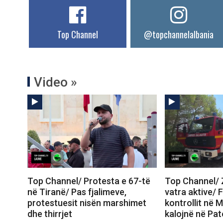
Top Channel
@topchannelalbania
Video »
Top Channel/ Protesta e 67-të
Top Channel/ Z
në Tiranë/ Pas fjalimeve,
vatra aktive/ 
protestuesit nisën marshimet
kontrollit në M
dhe thirrjet
kalojnë në Pa