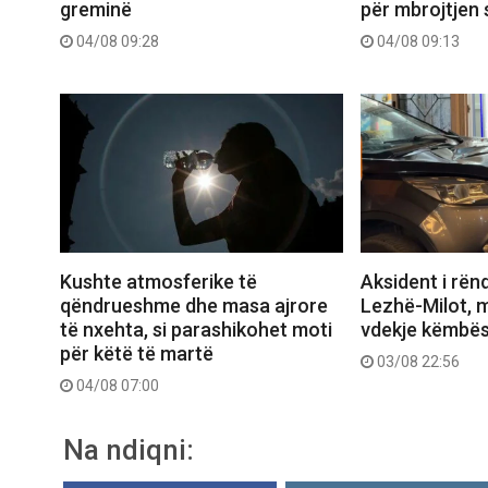
greminë
për mbrojtjen 
04/08 09:28
04/08 09:13
Aksident i rën
Kushte atmosferike të
Lezhë-Milot, m
qëndrueshme dhe masa ajrore
vdekje këmbës
të nxehta, si parashikohet moti
për këtë të martë
03/08 22:56
04/08 07:00
Na ndiqni: