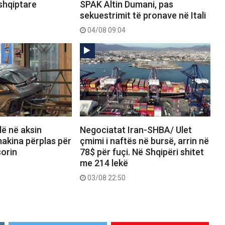
shqiptare
SPAK Altin Dumani, pas
sekuestrimit të pronave në Itali
04/08 09:04
dë në aksin
Negociatat Iran-SHBA/ Ulet
akina përplas për
çmimi i naftës në bursë, arrin në
orin
78$ për fuçi. Në Shqipëri shitet
me 214 lekë
03/08 22:50