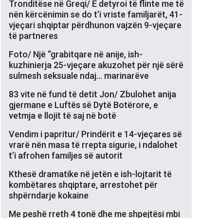
Tronditëse në Greqi/ E detyroi të flinte me të
nën kërcënimin se do t’i vriste familjarët, 41-
vjeçari shqiptar përdhunon vajzën 9-vjeçare
të partneres
Foto/ Një “grabitqare në anije, ish-
kuzhinierja 25-vjeçare akuzohet për një sërë
sulmesh seksuale ndaj… marinarëve
83 vite në fund të detit Jon/ Zbulohet anija
gjermane e Luftës së Dytë Botërore, e
vetmja e llojit të saj në botë
Vendim i papritur/ Prindërit e 14-vjeçares së
vrarë nën masa të rrepta sigurie, i ndalohet
t’i afrohen familjes së autorit
Kthesë dramatike në jetën e ish-lojtarit të
kombëtares shqiptare, arrestohet për
shpërndarje kokaine
Me peshë rreth 4 tonë dhe me shpejtësi mbi