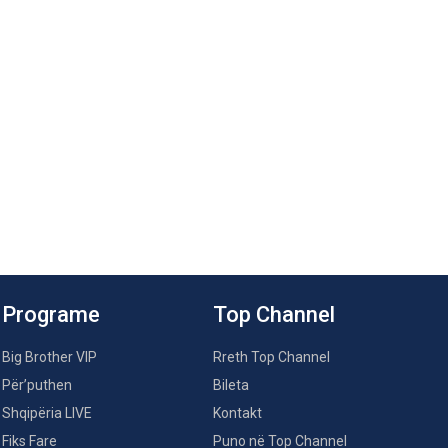
Programe
Top Channel
Big Brother VIP
Rreth Top Channel
Për’puthen
Bileta
Shqipëria LIVE
Kontakt
Fiks Fare
Puno në Top Channel