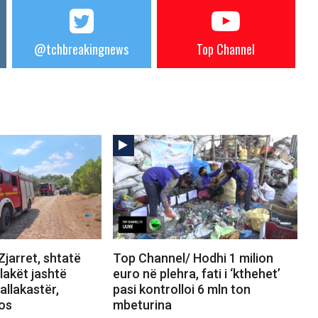
@tchbreakingnews
Top Channel
jarret, shtatë
Top Channel/ Hodhi 1 milion
Flakët jashtë
euro në plehra, fati i ‘kthehet’
allakastër,
pasi kontrolloi 6 mln ton
tos
mbeturina