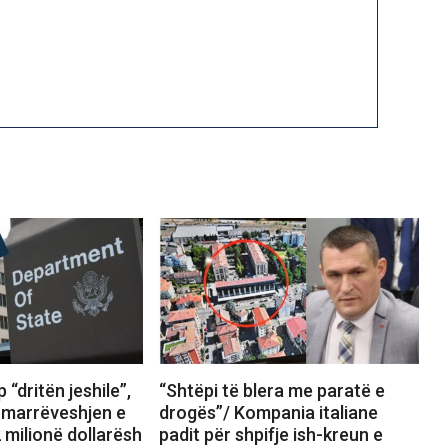
 “dritën jeshile”,
“Shtëpi të blera me paratë e
marrëveshjen e
drogës”/ Kompania italiane
 milionë dollarësh
padit për shpifje ish-kreun e