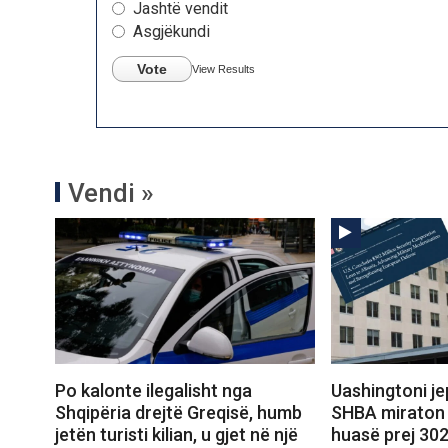
Jashtë vendit
Asgjëkundi
Vote
View Results
Vendi »
Po kalonte ilegalisht nga
Uashingtoni jep
Shqipëria drejtë Greqisë, humb
SHBA miraton 
jetën turisti kilian, u gjet në një
huasë prej 302