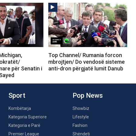
Michigan,
Top Channel/ Rumania forcon
okratët/
mbrojtjen/ Do vendosë sisteme
are për Senatin i
anti-dron përgjatë lumit Danub
-Sayed
Sport
Pop News
Kombëtarja
Showbiz
Kategoria Superiore
Lifestyle
Kategoria e Parë
Fashion
Premier League
Shëndeti