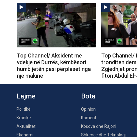
Top Channel/ Aksident me
Top Channel/ 
vdekje në Durrës, këmbësori
tronditen dem
humb jetën pasi përplaset nga
Zgjedhjet prom
një makinë
fiton Abdul El
Lajme
Bota
Politikë
Opinion
Kronikë
Koment
Aktualitet
Kosova dhe Rajoni
Ekonomi
Shkencë dhe Teknologji