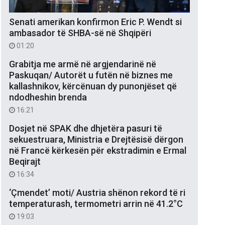
Senati amerikan konfirmon Eric P. Wendt si
ambasador të SHBA-së në Shqipëri
01:20
Grabitja me armë në argjendarinë në
Paskuqan/ Autorët u futën në biznes me
kallashnikov, kërcënuan dy punonjëset që
ndodheshin brenda
16:21
Dosjet në SPAK dhe dhjetëra pasuri të
sekuestruara, Ministria e Drejtësisë dërgon
në Francë kërkesën për ekstradimin e Ermal
Beqirajt
16:34
‘Çmendet’ moti/ Austria shënon rekord të ri
temperaturash, termometri arrin në 41.2°C
19:03