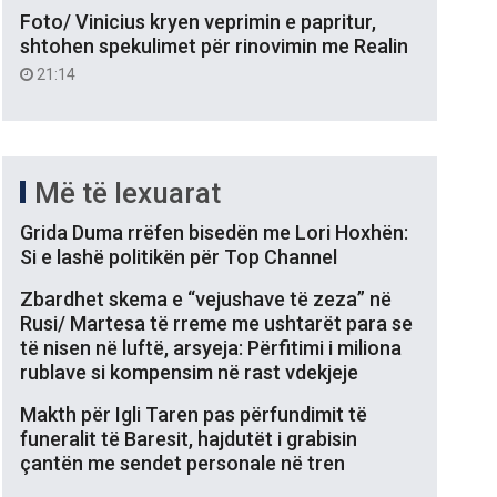
Foto/ Vinicius kryen veprimin e papritur,
shtohen spekulimet për rinovimin me Realin
21:14
Më të lexuarat
Grida Duma rrëfen bisedën me Lori Hoxhën:
Si e lashë politikën për Top Channel
Zbardhet skema e “vejushave të zeza” në
Rusi/ Martesa të rreme me ushtarët para se
të nisen në luftë, arsyeja: Përfitimi i miliona
rublave si kompensim në rast vdekjeje
Makth për Igli Taren pas përfundimit të
funeralit të Baresit, hajdutët i grabisin
çantën me sendet personale në tren