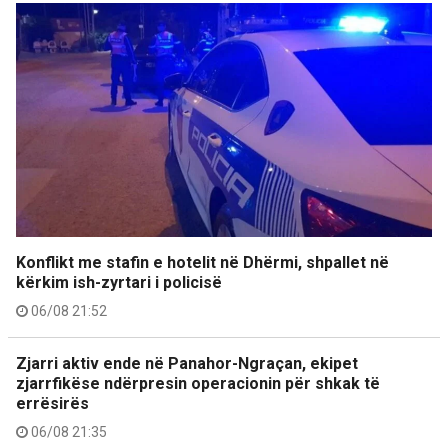
Konflikt me stafin e hotelit në Dhërmi, shpallet në
kërkim ish-zyrtari i policisë
06/08 21:52
Zjarri aktiv ende në Panahor-Ngraçan, ekipet
zjarrfikëse ndërpresin operacionin për shkak të
errësirës
06/08 21:35