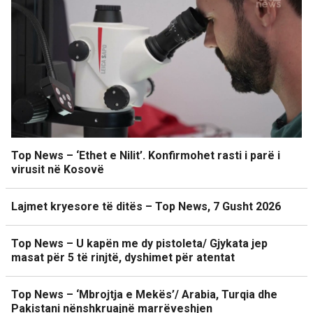
Top News – ‘Ethet e Nilit’. Konfirmohet rasti i parë i
virusit në Kosovë
Lajmet kryesore të ditës – Top News, 7 Gusht 2026
Top News – U kapën me dy pistoleta/ Gjykata jep
masat për 5 të rinjtë, dyshimet për atentat
Top News – ‘Mbrojtja e Mekës’/ Arabia, Turqia dhe
Pakistani nënshkruajnë marrëveshjen