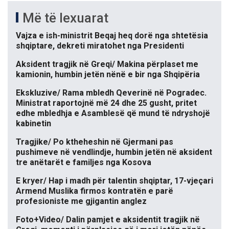
Më të lexuarat
Vajza e ish-ministrit Beqaj heq dorë nga shtetësia
shqiptare, dekreti miratohet nga Presidenti
Aksident tragjik në Greqi/ Makina përplaset me
kamionin, humbin jetën nënë e bir nga Shqipëria
Ekskluzive/ Rama mbledh Qeverinë në Pogradec.
Ministrat raportojnë më 24 dhe 25 gusht, pritet
edhe mbledhja e Asamblesë që mund të ndryshojë
kabinetin
Tragjike/ Po ktheheshin në Gjermani pas
pushimeve në vendlindje, humbin jetën në aksident
tre anëtarët e familjes nga Kosova
E kryer/ Hap i madh për talentin shqiptar, 17-vjeçari
Armend Muslika firmos kontratën e parë
profesioniste me gjigantin anglez
Foto+Video/ Dalin pamjet e aksidentit tragjik në