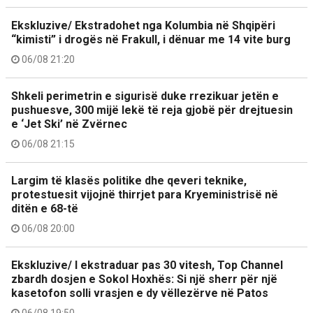
Ekskluzive/ Ekstradohet nga Kolumbia në Shqipëri
“kimisti” i drogës në Frakull, i dënuar me 14 vite burg
06/08 21:20
Shkeli perimetrin e sigurisë duke rrezikuar jetën e
pushuesve, 300 mijë lekë të reja gjobë për drejtuesin
e ‘Jet Ski’ në Zvërnec
06/08 21:15
Largim të klasës politike dhe qeveri teknike,
protestuesit vijojnë thirrjet para Kryeministrisë në
ditën e 68-të
06/08 20:00
Ekskluzive/ I ekstraduar pas 30 vitesh, Top Channel
zbardh dosjen e Sokol Hoxhës: Si një sherr për një
kasetofon solli vrasjen e dy vëllezërve në Patos