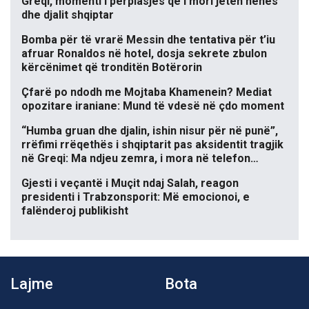
Greqi, momenti i përplasjes që i mori jetën nënës
dhe djalit shqiptar
Bomba për të vrarë Messin dhe tentativa për t’iu
afruar Ronaldos në hotel, dosja sekrete zbulon
kërcënimet që tronditën Botërorin
Çfarë po ndodh me Mojtaba Khamenein? Mediat
opozitare iraniane: Mund të vdesë në çdo moment
“Humba gruan dhe djalin, ishin nisur për në punë”,
rrëfimi rrëqethës i shqiptarit pas aksidentit tragjik
në Greqi: Ma ndjeu zemra, i mora në telefon…
Gjesti i veçantë i Muçit ndaj Salah, reagon
presidenti i Trabzonsporit: Më emocionoi, e
falënderoj publikisht
Lajme
Bota