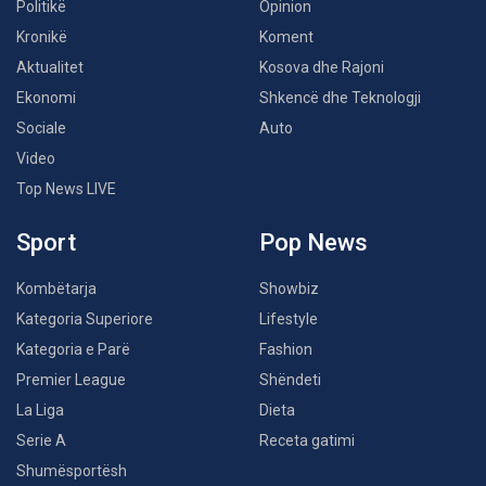
Politikë
Opinion
Kronikë
Koment
Aktualitet
Kosova dhe Rajoni
Ekonomi
Shkencë dhe Teknologji
Sociale
Auto
Video
Top News LIVE
Sport
Pop News
Kombëtarja
Showbiz
Kategoria Superiore
Lifestyle
Kategoria e Parë
Fashion
Premier League
Shëndeti
La Liga
Dieta
Serie A
Receta gatimi
Shumësportësh