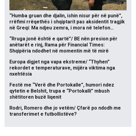
“Humba gruan dhe djalin, ishin nisur për në punë”,
rrëfimi rrëqethës i shqiptarit pas aksidentit tragjik
në Greqi: Ma ndjeu zemra, i mora në telefon…
“Rruga jonë është e qartë”/ BE nën presion për
anëtarët e rinj, Rama për Financial Times:
Shqipëria ndodhet në momentin më të mirë
Europa digjet nga vapa ekstreme/ “Thyhen”
rekordet e temperaturave, mijëra viktima nga
nxehtësia
Festë me “Verë dhe Portokalle”, humori ndez
qytetin e Belshit, trupa e “Portokalli” mbush
shëtitoren buzë liqenit
Rodri, Romero dhe jo vetëm/ Çfarë po ndodh me
transferimet e futbollistëve?