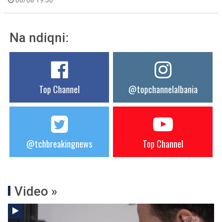
06/08 19:50
Na ndiqni:
Top Channel
@topchannelalbania
@tchbreakingnews
Top Channel
Video »