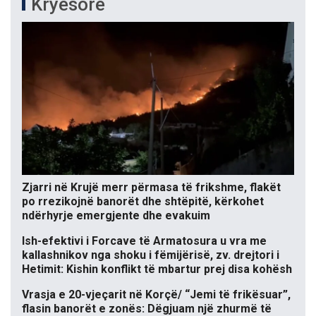
Kryesore
Zjarri në Krujë merr përmasa të frikshme, flakët
po rrezikojnë banorët dhe shtëpitë, kërkohet
ndërhyrje emergjente dhe evakuim
Ish-efektivi i Forcave të Armatosura u vra me
kallashnikov nga shoku i fëmijërisë, zv. drejtori i
Hetimit: Kishin konflikt të mbartur prej disa kohësh
Vrasja e 20-vjeçarit në Korçë/ “Jemi të frikësuar”,
flasin banorët e zonës: Dëgjuam një zhurmë të