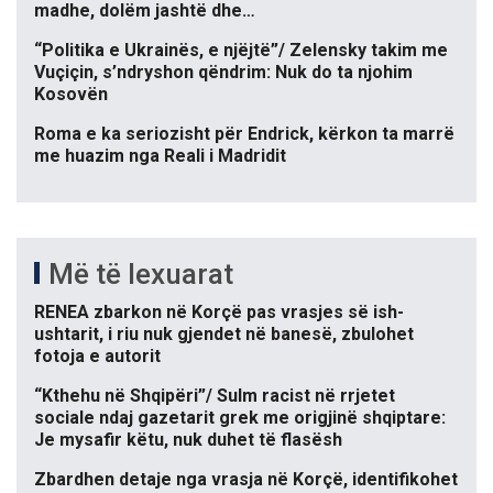
madhe, dolëm jashtë dhe…
“Politika e Ukrainës, e njëjtë”/ Zelensky takim me
Vuçiçin, s’ndryshon qëndrim: Nuk do ta njohim
Kosovën
Roma e ka seriozisht për Endrick, kërkon ta marrë
me huazim nga Reali i Madridit
Më të lexuarat
RENEA zbarkon në Korçë pas vrasjes së ish-
ushtarit, i riu nuk gjendet në banesë, zbulohet
fotoja e autorit
“Kthehu në Shqipëri”/ Sulm racist në rrjetet
sociale ndaj gazetarit grek me origjinë shqiptare:
Je mysafir këtu, nuk duhet të flasësh
Zbardhen detaje nga vrasja në Korçë, identifikohet