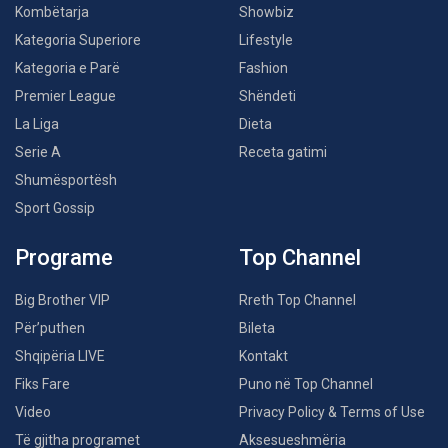
Kombëtarja
Showbiz
Kategoria Superiore
Lifestyle
Kategoria e Parë
Fashion
Premier League
Shëndeti
La Liga
Dieta
Serie A
Receta gatimi
Shumësportësh
Sport Gossip
Programe
Top Channel
Big Brother VIP
Rreth Top Channel
Për’puthen
Bileta
Shqipëria LIVE
Kontakt
Fiks Fare
Puno në Top Channel
Video
Privacy Policy & Terms of Use
Të gjitha programet
Aksesueshmëria