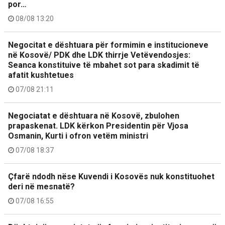
por…
08/08 13:20
Negocitat e dështuara për formimin e institucioneve
në Kosovë/ PDK dhe LDK thirrje Vetëvendosjes:
Seanca konstituive të mbahet sot para skadimit të
afatit kushtetues
07/08 21:11
Negociatat e dështuara në Kosovë, zbulohen
prapaskenat. LDK kërkon Presidentin për Vjosa
Osmanin, Kurti i ofron vetëm ministri
07/08 18:37
Çfarë ndodh nëse Kuvendi i Kosovës nuk konstituohet
deri në mesnatë?
07/08 16:55