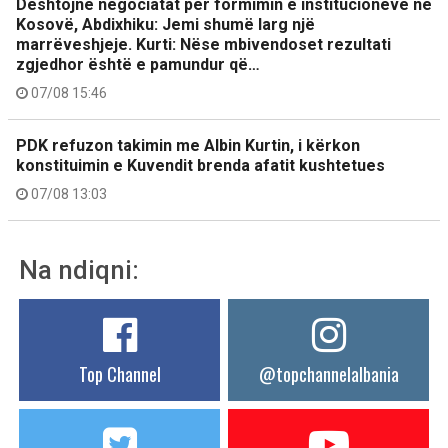
Dështojnë negociatat për formimin e institucioneve në
Kosovë, Abdixhiku: Jemi shumë larg një
marrëveshjeje. Kurti: Nëse mbivendoset rezultati
zgjedhor është e pamundur që…
07/08 15:46
PDK refuzon takimin me Albin Kurtin, i kërkon
konstituimin e Kuvendit brenda afatit kushtetues
07/08 13:03
Na ndiqni:
Top Channel
@topchannelalbania