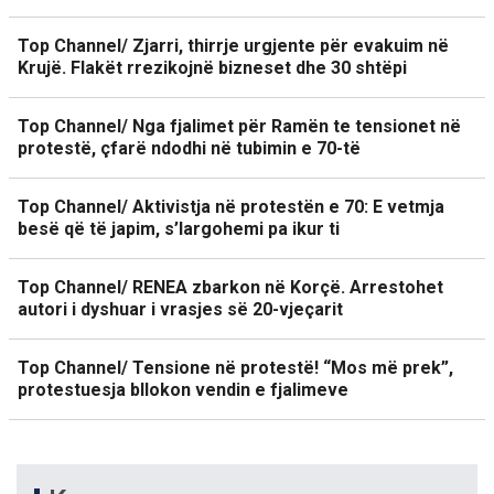
Top Channel/ Zjarri, thirrje urgjente për evakuim në
Krujë. Flakët rrezikojnë bizneset dhe 30 shtëpi
Top Channel/ Nga fjalimet për Ramën te tensionet në
protestë, çfarë ndodhi në tubimin e 70-të
Top Channel/ Aktivistja në protestën e 70: E vetmja
besë që të japim, s’largohemi pa ikur ti
Top Channel/ RENEA zbarkon në Korçë. Arrestohet
autori i dyshuar i vrasjes së 20-vjeçarit
Top Channel/ Tensione në protestë! “Mos më prek”,
protestuesja bllokon vendin e fjalimeve