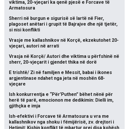
viktima, 20-vjeçari ka qenë pjesë e Forcave të
Armatosura
Sherri në burgun e sigurisë së lartë në Fier,
plagoset anëtari i grupit të Bajrajve dhe një tjetër,
si nisi konflikti
Vrasje me kallashnikov në Korçë, ekzekutohet 20-
vjeçari, autori në arrati
Vrasja në Korçë/ Autori dhe viktima u përfshinë në
sherr, 20-vjeçarit i gjendet thika në dorë
E trishtë/ Zi në familjen e Messit, babai i ikones
argjentinase ndahet nga jeta në moshën 68-
vjeçare
Ish konkurrentja e “Për’Puthen” bëhet nënë për
herë të parë, emocionon me dedikimin: Dielli im,
gjithçka e imja
Ish-efektivi i Forcave të Armatosura u vra me
kallashnikov nga shoku i fëmijërisë, zv. drejtori i
Hetimit: Kishin konflikt të mbartur prej disa kohësh