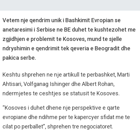
Vetem nje qendrim unik i Bashkimit Evropian se
anetaresimi i Serbise ne BE duhet te kushtezohet me
zgjidhjen e problemit te Kosoves, mund te sjelle
ndryshimin e qendrimit tek qeveria e Beogradit dhe
pakica serbe.
Keshtu shprehen ne nje artikull te perbashket, Marti
Ahtisari, Volfganag Ishinger dhe Albert Rohan,
ndermjetes te ceshtjes se statusit te Kosoves.
“Kosoves i duhet dhene nje perspektive e qarte
evropiane dhe ndihme per te kapercyer sfidat me te
cilat po perballet”, shprehen tre negociatoret.