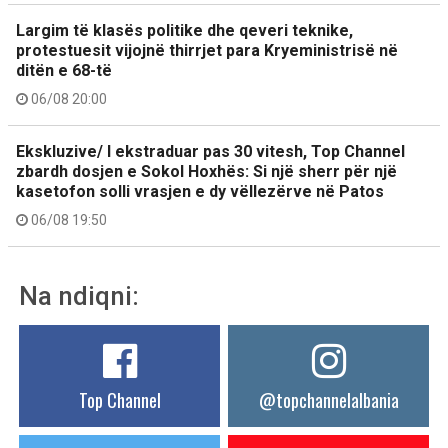
Largim të klasës politike dhe qeveri teknike,
protestuesit vijojnë thirrjet para Kryeministrisë në
ditën e 68-të
06/08 20:00
Ekskluzive/ I ekstraduar pas 30 vitesh, Top Channel
zbardh dosjen e Sokol Hoxhës: Si një sherr për një
kasetofon solli vrasjen e dy vëllezërve në Patos
06/08 19:50
Na ndiqni:
Top Channel
@topchannelalbania