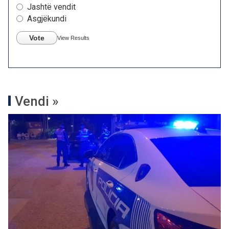
Jashtë vendit
Asgjëkundi
Vote
View Results
Vendi »