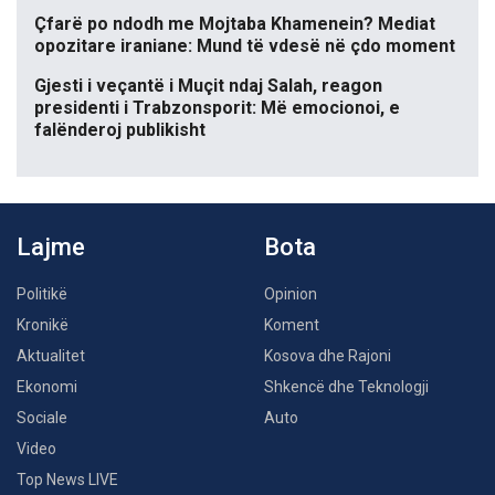
Çfarë po ndodh me Mojtaba Khamenein? Mediat
opozitare iraniane: Mund të vdesë në çdo moment
Gjesti i veçantë i Muçit ndaj Salah, reagon
presidenti i Trabzonsporit: Më emocionoi, e
falënderoj publikisht
Lajme
Bota
Politikë
Opinion
Kronikë
Koment
Aktualitet
Kosova dhe Rajoni
Ekonomi
Shkencë dhe Teknologji
Sociale
Auto
Video
Top News LIVE