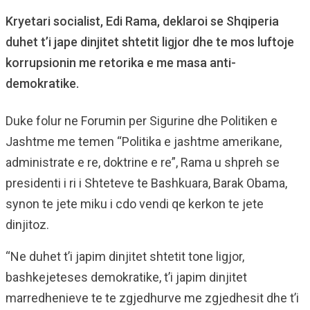
Kryetari socialist, Edi Rama, deklaroi se Shqiperia
duhet t’i jape dinjitet shtetit ligjor dhe te mos luftoje
korrupsionin me retorika e me masa anti-
demokratike.
Duke folur ne Forumin per Sigurine dhe Politiken e
Jashtme me temen “Politika e jashtme amerikane,
administrate e re, doktrine e re”, Rama u shpreh se
presidenti i ri i Shteteve te Bashkuara, Barak Obama,
synon te jete miku i cdo vendi qe kerkon te jete
dinjitoz.
“Ne duhet t’i japim dinjitet shtetit tone ligjor,
bashkejeteses demokratike, t’i japim dinjitet
marredhenieve te te zgjedhurve me zgjedhesit dhe t’i