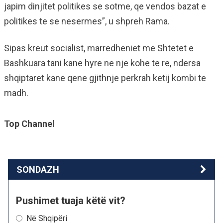
japim dinjitet politikes se sotme, qe vendos bazat e
politikes te se nesermes”, u shpreh Rama.
Sipas kreut socialist, marredheniet me Shtetet e
Bashkuara tani kane hyre ne nje kohe te re, ndersa
shqiptaret kane qene gjithnje perkrah ketij kombi te
madh.
Top Channel
SONDAZH
Pushimet tuaja këtë vit?
Në Shqipëri