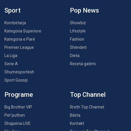
Sport
Pop News
Kombëtarja
Showbiz
Kategoria Superiore
Lifestyle
Kategoria e Parë
Fashion
Premier League
Shëndeti
La Liga
Dieta
Serie A
Receta gatimi
Shumësportësh
Sport Gossip
Programe
Top Channel
Big Brother VIP
Rreth Top Channel
Për’puthen
Bileta
Shqipëria LIVE
Kontakt