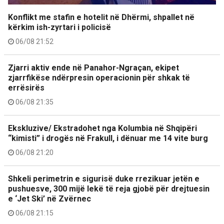
Konflikt me stafin e hotelit në Dhërmi, shpallet në
kërkim ish-zyrtari i policisë
06/08 21:52
Zjarri aktiv ende në Panahor-Ngraçan, ekipet
zjarrfikëse ndërpresin operacionin për shkak të
errësirës
06/08 21:35
Ekskluzive/ Ekstradohet nga Kolumbia në Shqipëri
“kimisti” i drogës në Frakull, i dënuar me 14 vite burg
06/08 21:20
Shkeli perimetrin e sigurisë duke rrezikuar jetën e
pushuesve, 300 mijë lekë të reja gjobë për drejtuesin
e ‘Jet Ski’ në Zvërnec
06/08 21:15