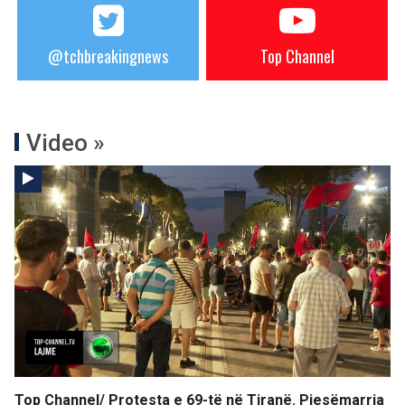
@tchbreakingnews
Top Channel
Video »
Top Channel/ Protesta e 69-të në Tiranë. Pjesëmarrja