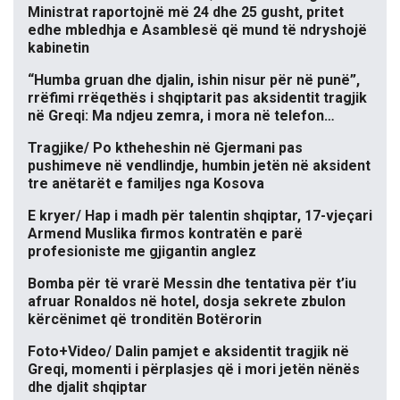
Ministrat raportojnë më 24 dhe 25 gusht, pritet
edhe mbledhja e Asamblesë që mund të ndryshojë
kabinetin
“Humba gruan dhe djalin, ishin nisur për në punë”,
rrëfimi rrëqethës i shqiptarit pas aksidentit tragjik
në Greqi: Ma ndjeu zemra, i mora në telefon…
Tragjike/ Po ktheheshin në Gjermani pas
pushimeve në vendlindje, humbin jetën në aksident
tre anëtarët e familjes nga Kosova
E kryer/ Hap i madh për talentin shqiptar, 17-vjeçari
Armend Muslika firmos kontratën e parë
profesioniste me gjigantin anglez
Bomba për të vrarë Messin dhe tentativa për t’iu
afruar Ronaldos në hotel, dosja sekrete zbulon
kërcënimet që tronditën Botërorin
Foto+Video/ Dalin pamjet e aksidentit tragjik në
Greqi, momenti i përplasjes që i mori jetën nënës
dhe djalit shqiptar