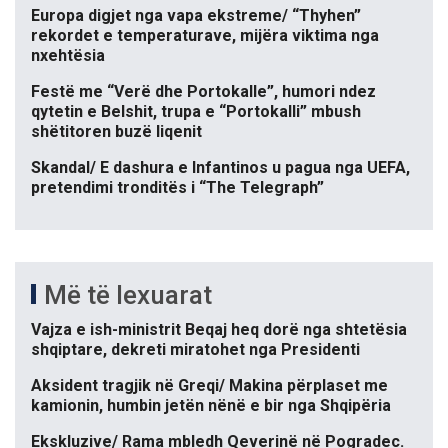
Europa digjet nga vapa ekstreme/ “Thyhen”
rekordet e temperaturave, mijëra viktima nga
nxehtësia
Festë me “Verë dhe Portokalle”, humori ndez
qytetin e Belshit, trupa e “Portokalli” mbush
shëtitoren buzë liqenit
Skandal/ E dashura e Infantinos u pagua nga UEFA,
pretendimi tronditës i “The Telegraph”
Më të lexuarat
Vajza e ish-ministrit Beqaj heq dorë nga shtetësia
shqiptare, dekreti miratohet nga Presidenti
Aksident tragjik në Greqi/ Makina përplaset me
kamionin, humbin jetën nënë e bir nga Shqipëria
Ekskluzive/ Rama mbledh Qeverinë në Pogradec.