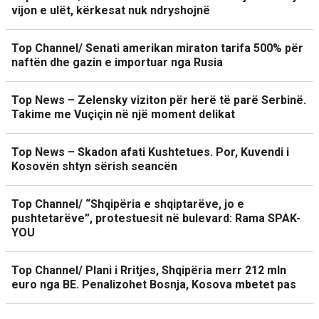
vijon e ulët, kërkesat nuk ndryshojnë
Top Channel/ Senati amerikan miraton tarifa 500% për
naftën dhe gazin e importuar nga Rusia
Top News – Zelensky viziton për herë të parë Serbinë.
Takime me Vuçiçin në një moment delikat
Top News – Skadon afati Kushtetues. Por, Kuvendi i
Kosovën shtyn sërish seancën
Top Channel/ “Shqipëria e shqiptarëve, jo e
pushtetarëve”, protestuesit në bulevard: Rama SPAK-
YOU
Top Channel/ Plani i Rritjes, Shqipëria merr 212 mln
euro nga BE. Penalizohet Bosnja, Kosova mbetet pas