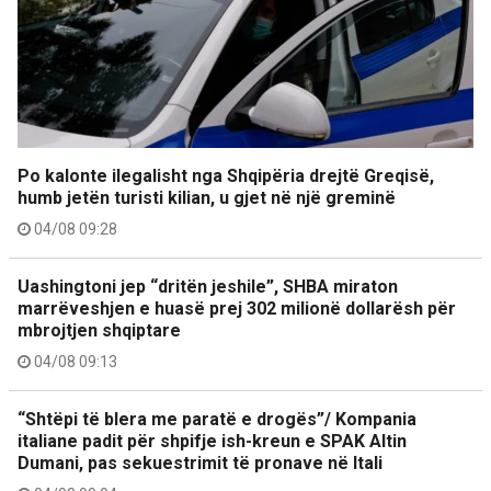
Po kalonte ilegalisht nga Shqipëria drejtë Greqisë,
humb jetën turisti kilian, u gjet në një greminë
04/08 09:28
Uashingtoni jep “dritën jeshile”, SHBA miraton
marrëveshjen e huasë prej 302 milionë dollarësh për
mbrojtjen shqiptare
04/08 09:13
“Shtëpi të blera me paratë e drogës”/ Kompania
italiane padit për shpifje ish-kreun e SPAK Altin
Dumani, pas sekuestrimit të pronave në Itali