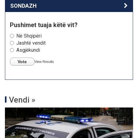
SONDAZH
Pushimet tuaja këtë vit?
Në Shqipëri
Jashtë vendit
Asgjëkundi
Vote
View Results
Vendi »