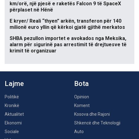
km/orë, një pjesë e raketës Falcon 9 të SpaceX
përplaset në Hënë
E kryer/ Reali “thyen” arkën, transferon për 140
milionë euro yllin që kërkoi gjatë gjithë merkatos
SHBA pezullon importet e avokados nga Meksika,
alarm për sigurinë pas arrestimit të drejtuesve të
krimit të organizuar
Lajme
Bota
Politikë
Opinion
Kronikë
Koment
Aktualitet
Kosova dhe Rajoni
Ekonomi
Shkencë dhe Teknologji
Sociale
Auto