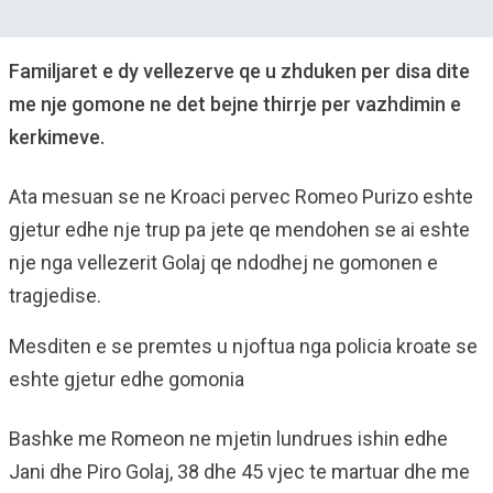
Familjaret e dy vellezerve qe u zhduken per disa dite
me nje gomone ne det bejne thirrje per vazhdimin e
kerkimeve.
Ata mesuan se ne Kroaci pervec Romeo Purizo eshte
gjetur edhe nje trup pa jete qe mendohen se ai eshte
nje nga vellezerit Golaj qe ndodhej ne gomonen e
tragjedise.
Mesditen e se premtes u njoftua nga policia kroate se
eshte gjetur edhe gomonia
Bashke me Romeon ne mjetin lundrues ishin edhe
Jani dhe Piro Golaj, 38 dhe 45 vjec te martuar dhe me