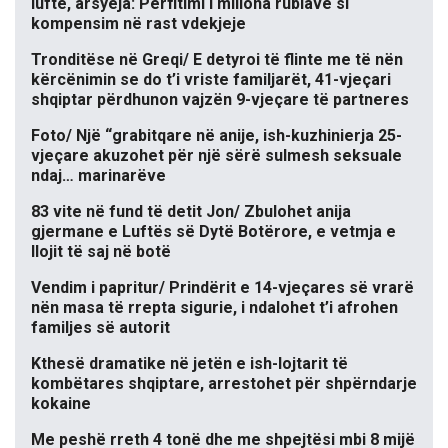
luftë, arsyeja: Përfitimi i miliona rublave si
kompensim në rast vdekjeje
Tronditëse në Greqi/ E detyroi të flinte me të nën
kërcënimin se do t’i vriste familjarët, 41-vjeçari
shqiptar përdhunon vajzën 9-vjeçare të partneres
Foto/ Një “grabitqare në anije, ish-kuzhinierja 25-
vjeçare akuzohet për një sërë sulmesh seksuale
ndaj… marinarëve
83 vite në fund të detit Jon/ Zbulohet anija
gjermane e Luftës së Dytë Botërore, e vetmja e
llojit të saj në botë
Vendim i papritur/ Prindërit e 14-vjeçares së vrarë
nën masa të rrepta sigurie, i ndalohet t’i afrohen
familjes së autorit
Kthesë dramatike në jetën e ish-lojtarit të
kombëtares shqiptare, arrestohet për shpërndarje
kokaine
Me peshë rreth 4 tonë dhe me shpejtësi mbi 8 mijë