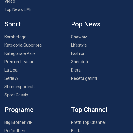
Video
Top News LIVE
Sport
Pop News
Kombëtarja
Showbiz
Kategoria Superiore
Lifestyle
Kategoria e Parë
Fashion
Premier League
Shëndeti
La Liga
Dieta
Serie A
Receta gatimi
Shumësportësh
Sport Gossip
Programe
Top Channel
Big Brother VIP
Rreth Top Channel
Për’puthen
Bileta