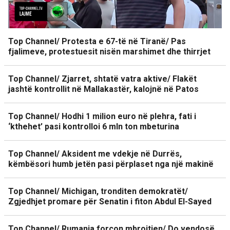
Top Channel/ Protesta e 67-të në Tiranë/ Pas
fjalimeve, protestuesit nisën marshimet dhe thirrjet
Top Channel/ Zjarret, shtatë vatra aktive/ Flakët
jashtë kontrollit në Mallakastër, kalojnë në Patos
Top Channel/ Hodhi 1 milion euro në plehra, fati i
‘kthehet’ pasi kontrolloi 6 mln ton mbeturina
Top Channel/ Aksident me vdekje në Durrës,
këmbësori humb jetën pasi përplaset nga një makinë
Top Channel/ Michigan, tronditen demokratët/
Zgjedhjet promare për Senatin i fiton Abdul El-Sayed
Top Channel/ Rumania forcon mbrojtjen/ Do vendosë