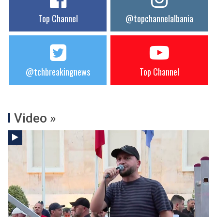
Top Channel
@topchannelalbania
@tchbreakingnews
Top Channel
Video »