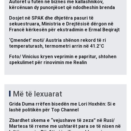
Autorët u futën në biznes me kallashnikov,
kërcënuan dy punonjëset që ndodheshin brenda
Dosjet në SPAK dhe dhjetëra pasuri të
sekuestruara, Ministria e Drejtësisë dërgon në
Francë kërkesën për ekstradimin e Ermal Beqirajt
‘Çmendet’ moti/ Austria shënon rekord të ri
temperaturash, termometri arrin në 41.2°C
Foto/ Vinicius kryen veprimin e papritur, shtohen
spekulimet për rinovimin me Realin
Më të lexuarat
Grida Duma rrëfen bisedën me Lori Hoxhën: Si e
lashë politikën për Top Channel
Zbardhet skema e “vejushave të zeza” në Rusi/
Martesa të rreme me ushtarët para se të nisen në