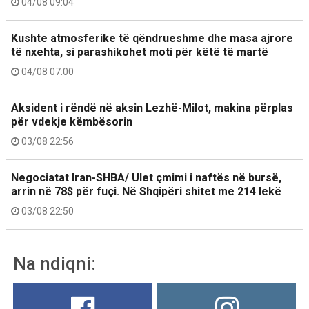
04/08 09:04
Kushte atmosferike të qëndrueshme dhe masa ajrore
të nxehta, si parashikohet moti për këtë të martë
04/08 07:00
Aksident i rëndë në aksin Lezhë-Milot, makina përplas
për vdekje këmbësorin
03/08 22:56
Negociatat Iran-SHBA/ Ulet çmimi i naftës në bursë,
arrin në 78$ për fuçi. Në Shqipëri shitet me 214 lekë
03/08 22:50
Na ndiqni: