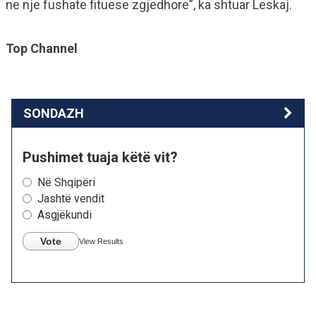
ne nje fushate fituese zgjedhore”, ka shtuar Leskaj.
Top Channel
SONDAZH
Pushimet tuaja këtë vit?
Në Shqipëri
Jashtë vendit
Asgjëkundi
Vote
View Results