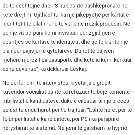
do te deshtojne dhe PS nuk eshte bashkepronare ne
kete drejtim. Gjithashtu, ka nje pikepyetje per kartat e
identitetit te cilat mund te vene ne rrezik procesin. Ne
qe nje vit perpara kemi insistuar per zgjidhjen e
ceshtjes se kartave te identitetit dhe qe te kishte nje
plan per pajisjen e qytetareve. Duhet te pajisen
njehere njerezit pa pasaporte dhe kete ia kemi kerkuar
edhe qeverise”, ka deklaruar Leskaj.
Ne perfundim te intervistes, kryetarja e grupit
kuvendor socialist eshte ka refuzuar te beje komente
mbi listat e kandidateve, duke e cilesuar si nje proces
qe eshte ende heret per t’u trajtuar. “Eshte heret per te
folur per listat e kandidateve, por PS i ka paraprire
ndryshimit te sistemit. Ne jemi te gatshem te hyjme