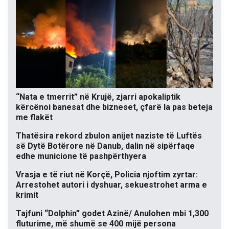
“Nata e tmerrit” në Krujë, zjarri apokaliptik
kërcënoi banesat dhe bizneset, çfarë la pas beteja
me flakët
Thatësira rekord zbulon anijet naziste të Luftës
së Dytë Botërore në Danub, dalin në sipërfaqe
edhe municione të pashpërthyera
Vrasja e të riut në Korçë, Policia njoftim zyrtar:
Arrestohet autori i dyshuar, sekuestrohet arma e
krimit
Tajfuni “Dolphin” godet Azinë/ Anulohen mbi 1,300
fluturime, më shumë se 400 mijë persona