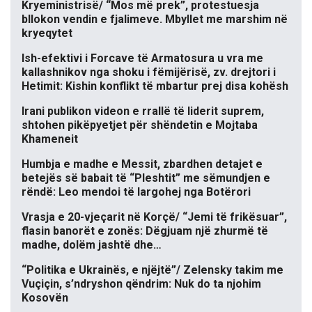
Kryeministrisë/ “Mos më prek”, protestuesja
bllokon vendin e fjalimeve. Mbyllet me marshim në
kryeqytet
Ish-efektivi i Forcave të Armatosura u vra me
kallashnikov nga shoku i fëmijërisë, zv. drejtori i
Hetimit: Kishin konflikt të mbartur prej disa kohësh
Irani publikon videon e rrallë të liderit suprem,
shtohen pikëpyetjet për shëndetin e Mojtaba
Khameneit
Humbja e madhe e Messit, zbardhen detajet e
betejës së babait të “Pleshtit” me sëmundjen e
rëndë: Leo mendoi të largohej nga Botërori
Vrasja e 20-vjeçarit në Korçë/ “Jemi të frikësuar”,
flasin banorët e zonës: Dëgjuam një zhurmë të
madhe, dolëm jashtë dhe…
“Politika e Ukrainës, e njëjtë”/ Zelensky takim me
Vuçiçin, s’ndryshon qëndrim: Nuk do ta njohim
Kosovën