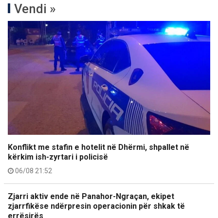
Vendi »
Konflikt me stafin e hotelit në Dhërmi, shpallet në
kërkim ish-zyrtari i policisë
06/08 21:52
Zjarri aktiv ende në Panahor-Ngraçan, ekipet
zjarrfikëse ndërpresin operacionin për shkak të
errësirës