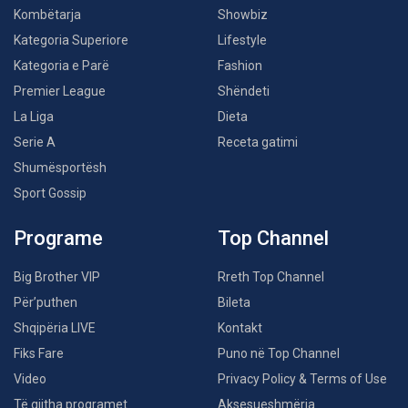
Kombëtarja
Showbiz
Kategoria Superiore
Lifestyle
Kategoria e Parë
Fashion
Premier League
Shëndeti
La Liga
Dieta
Serie A
Receta gatimi
Shumësportësh
Sport Gossip
Programe
Top Channel
Big Brother VIP
Rreth Top Channel
Për’puthen
Bileta
Shqipëria LIVE
Kontakt
Fiks Fare
Puno në Top Channel
Video
Privacy Policy & Terms of Use
Të gjitha programet
Aksesueshmëria