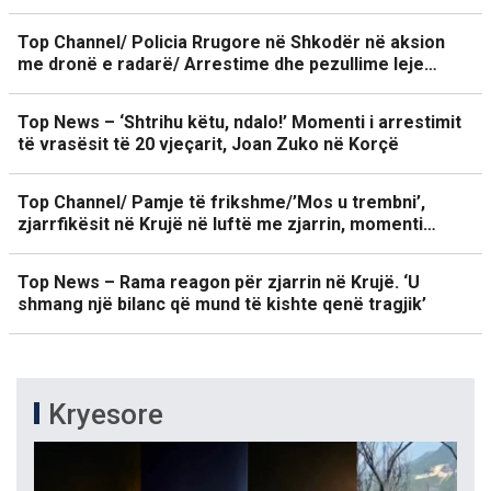
Top Channel/ Policia Rrugore në Shkodër në aksion
me dronë e radarë/ Arrestime dhe pezullime leje…
Top News – ‘Shtrihu këtu, ndalo!’ Momenti i arrestimit
të vrasësit të 20 vjeçarit, Joan Zuko në Korçë
Top Channel/ Pamje të frikshme/’Mos u trembni’,
zjarrfikësit në Krujë në luftë me zjarrin, momenti…
Top News – Rama reagon për zjarrin në Krujë. ‘U
shmang një bilanc që mund të kishte qenë tragjik’
Kryesore