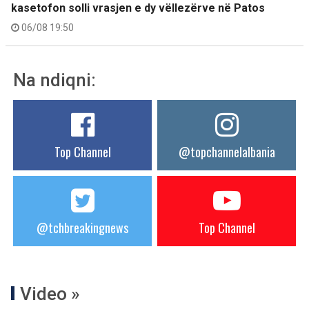
kasetofon solli vrasjen e dy vëllezërve në Patos
06/08 19:50
Na ndiqni:
Top Channel
@topchannelalbania
@tchbreakingnews
Top Channel
Video »