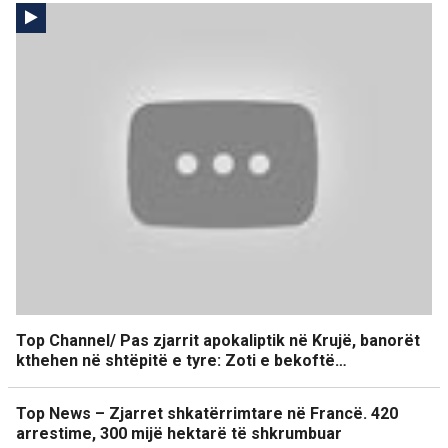
Top Channel/ Pas zjarrit apokaliptik në Krujë, banorët
kthehen në shtëpitë e tyre: Zoti e bekoftë…
Top News – Zjarret shkatërrimtare në Francë. 420
arrestime, 300 mijë hektarë të shkrumbuar