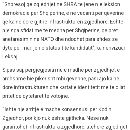
“Shpresoj qe zgjedhjet ne SHBA te jene nje leksion
demokracie per Shqiperine, e ne vecanti per qeverine
qe ka ne dore gjithe infrastrukturen zgjedhore. Eshte
nje nga sfidat me te medha per Shqiperine, qe pret
anetaresimin ne NATO dhe ndodhet para sfides se
dyte per marrjen e statusit te kandidatit”, ka nenvizuar
Leksaj.
Sipas saj, pergjegjesia me e madhe per zgjedhjet e
ardhshme bie pikerisht mbi qeverine, pasi ajo ka ne
dore infrastrukturen dhe kartat e identitetit me te cilat
pritet qe qytetaret te votojne.
“Ishte nje arritje e madhe konsensusi per Kodin
Zgjedhor, por kjo nuk eshte gjithcka. Nese nuk
garantohet infrastruktura zgjedhore, atehere zgjedhjet