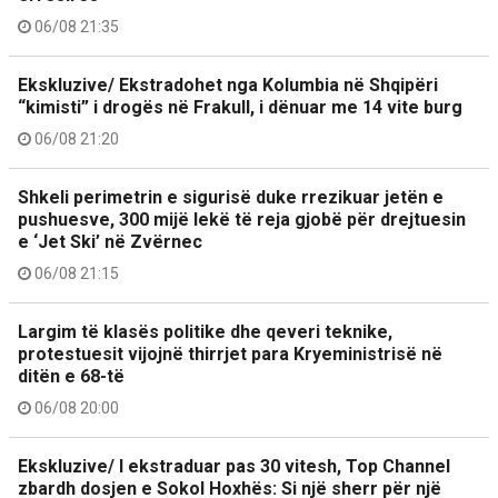
06/08 21:35
Ekskluzive/ Ekstradohet nga Kolumbia në Shqipëri
“kimisti” i drogës në Frakull, i dënuar me 14 vite burg
06/08 21:20
Shkeli perimetrin e sigurisë duke rrezikuar jetën e
pushuesve, 300 mijë lekë të reja gjobë për drejtuesin
e ‘Jet Ski’ në Zvërnec
06/08 21:15
Largim të klasës politike dhe qeveri teknike,
protestuesit vijojnë thirrjet para Kryeministrisë në
ditën e 68-të
06/08 20:00
Ekskluzive/ I ekstraduar pas 30 vitesh, Top Channel
zbardh dosjen e Sokol Hoxhës: Si një sherr për një