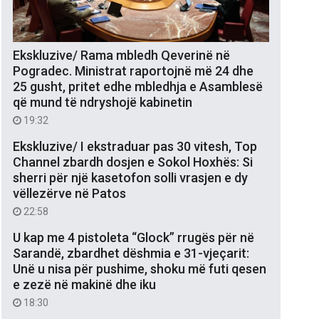
Ekskluzive/ Rama mbledh Qeverinë në
Pogradec. Ministrat raportojnë më 24 dhe
25 gusht, pritet edhe mbledhja e Asamblesë
që mund të ndryshojë kabinetin
19:32
Ekskluzive/ I ekstraduar pas 30 vitesh, Top
Channel zbardh dosjen e Sokol Hoxhës: Si
sherri për një kasetofon solli vrasjen e dy
vëllezërve në Patos
22:58
U kap me 4 pistoleta “Glock” rrugës për në
Sarandë, zbardhet dëshmia e 31-vjeçarit:
Unë u nisa për pushime, shoku më futi qesen
e zezë në makinë dhe iku
18:30