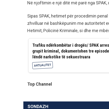
Në njoftimin e një ditë më parë nga SPAK, u b
Sipas SPAK, hetimet për procedimin penal të
zhvilluar në bashkëpunim me autoritetet e
Hetimit, Policinë Kriminale, si dhe me mbë
Trafiku ndërkombëtar i drogës/ SPAK arres
grupit kriminal, dokumentohen tre episode
lëndë narkotike të sekuestruara
AKTUALITET
Top Channel
SONDAZH