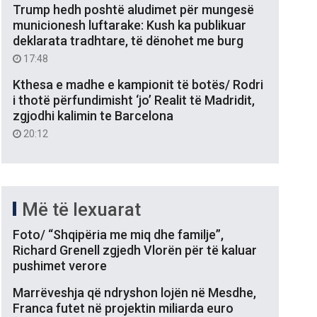
Trump hedh poshtë aludimet për mungesë
municionesh luftarake: Kush ka publikuar
deklarata tradhtare, të dënohet me burg
17:48
Kthesa e madhe e kampionit të botës/ Rodri
i thotë përfundimisht ‘jo’ Realit të Madridit,
zgjodhi kalimin te Barcelona
20:12
Më të lexuarat
Foto/ “Shqipëria me miq dhe familje”,
Richard Grenell zgjedh Vlorën për të kaluar
pushimet verore
Marrëveshja që ndryshon lojën në Mesdhe,
Franca futet në projektin miliarda euro