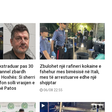
ekstraduar pas 30
Zbulohet një rafineri kokaine e
hannel zbardh
fshehur mes bimësisë në Itali,
 Hoxhës: Si sherri
mes të arrestuarve edhe një
on solli vrasjen e
shqiptar
në Patos
06/08 22:55