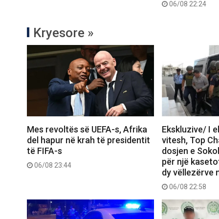
06/08 22:24
Kryesore »
Mes revoltës së UEFA-s, Afrika
Ekskluzive/ I 
del hapur në krah të presidentit
vitesh, Top C
të FIFA-s
dosjen e Sokol
për një kasetof
06/08 23:44
dy vëllezërve 
06/08 22:58