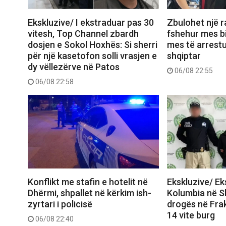
Ekskluzive/ I ekstraduar pas 30
Zbulohet një r
vitesh, Top Channel zbardh
fshehur mes bi
dosjen e Sokol Hoxhës: Si sherri
mes të arrest
për një kasetofon solli vrasjen e
shqiptar
dy vëllezërve në Patos
06/08 22:55
06/08 22:58
Konflikt me stafin e hotelit në
Ekskluzive/ E
Dhërmi, shpallet në kërkim ish-
Kolumbia në Shq
zyrtari i policisë
drogës në Frak
14 vite burg
06/08 22:40