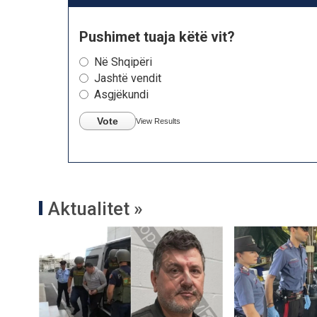
Pushimet tuaja këtë vit?
Në Shqipëri
Jashtë vendit
Asgjëkundi
Vote
View Results
Aktualitet »