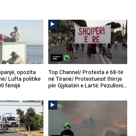
panjë, opozita
Top Channel/ Protesta e 68-të
në/ Lufta politike
në Tiranë/ Protestuesit thirrje
00 fëmijë
për Gjykatën e Lartë: Pezulloni…