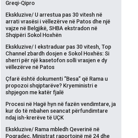
Greqi-Qipro
Ekskluzive/ U arrestua pas 30 vitesh në
arrati vrasësi i vëllezërve në Patos dhe një
vajze në Belgjikë, SHBA ekstradon në
Shqipëri Sokol Hoxhën
Ekskluzive/ I ekstraduar pas 30 vitesh, Top
Channel zbardh dosjen e Sokol Hoxhës: Si
sherri për një kasetofon solli vrasjen e dy
vëllezërve në Patos
Çfarë është dokumenti “Besa” që Rama u
propozoi shqiptarëve? Kryeministri e
shpjegon me katër fjalë
Procesi në Hagë hyn në fazën vendimtare, ja
kur do të mbahen seancat përfundimtare
ndaj ish-krerëve të UÇK
Ekskluzive/ Rama mbledh Qeverinë në
Pogradec. Ministrat raportojnë më 24 dhe