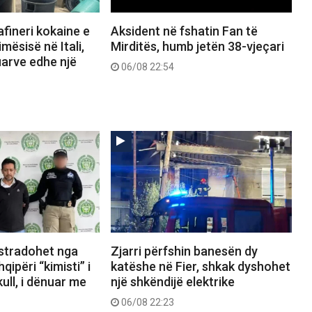
afineri kokaine e
Aksident në fshatin Fan të
mësisë në Itali,
Mirditës, humb jetën 38-vjeçari
uarve edhe një
06/08 22:54
kstradohet nga
Zjarri përfshin banesën dy
ipëri “kimisti” i
katëshe në Fier, shkak dyshohet
ull, i dënuar me
një shkëndijë elektrike
06/08 22:23