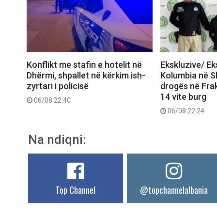
Konflikt me stafin e hotelit në
Ekskluzive/ E
Dhërmi, shpallet në kërkim ish-
Kolumbia në Shq
zyrtari i policisë
drogës në Frak
14 vite burg
06/08 22:40
06/08 22:24
Na ndiqni:
Top Channel
@topchannelalbania