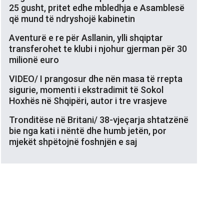
25 gusht, pritet edhe mbledhja e Asamblesë
që mund të ndryshojë kabinetin
Aventurë e re për Asllanin, ylli shqiptar
transferohet te klubi i njohur gjerman për 30
milionë euro
VIDEO/ I prangosur dhe nën masa të rrepta
sigurie, momenti i ekstradimit të Sokol
Hoxhës në Shqipëri, autor i tre vrasjeve
Tronditëse në Britani/ 38-vjeçarja shtatzënë
bie nga kati i nëntë dhe humb jetën, por
mjekët shpëtojnë foshnjën e saj