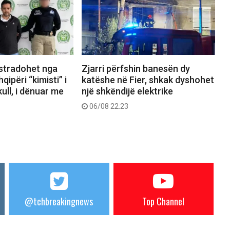
kstradohet nga
Zjarri përfshin banesën dy
ipëri “kimisti” i
katëshe në Fier, shkak dyshohet
ull, i dënuar me
një shkëndijë elektrike
06/08 22:23
@tchbreakingnews
Top Channel