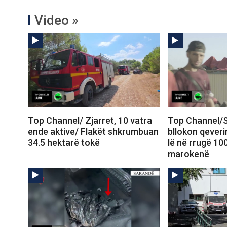
Video »
Top Channel/ Zjarret, 10 vatra
Top Channel/S
ende aktive/ Flakët shkrumbuan
bllokon qeveri
34.5 hektarë tokë
lë në rrugë 10
marokenë