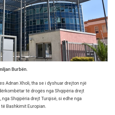
miljan Burbën.
jes Adnan Xholi, tha se i dyshuar drejton një
ndërkombëtar të drogës nga Shqipëria drejt
, nga Shqipëria drejt Turqisë, si edhe nga
të Bashkimit Europian.