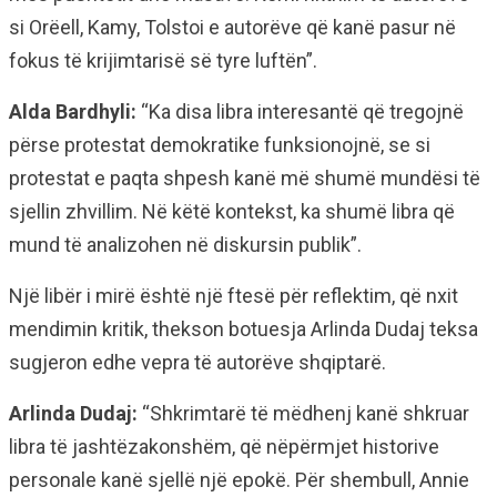
si Orëell, Kamy, Tolstoi e autorëve që kanë pasur në
fokus të krijimtarisë së tyre luftën”.
Alda Bardhyli:
“Ka disa libra interesantë që tregojnë
përse protestat demokratike funksionojnë, se si
protestat e paqta shpesh kanë më shumë mundësi të
sjellin zhvillim. Në këtë kontekst, ka shumë libra që
mund të analizohen në diskursin publik”.
Një libër i mirë është një ftesë për reflektim, që nxit
mendimin kritik, thekson botuesja Arlinda Dudaj teksa
sugjeron edhe vepra të autorëve shqiptarë.
Arlinda Dudaj:
“Shkrimtarë të mëdhenj kanë shkruar
libra të jashtëzakonshëm, që nëpërmjet historive
personale kanë sjellë një epokë. Për shembull, Annie