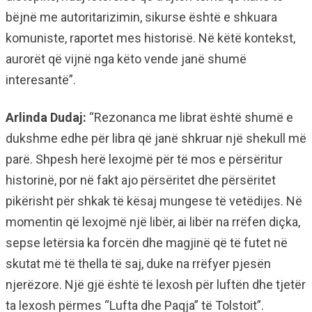
bëjnë me autoritarizimin, sikurse është e shkuara
komuniste, raportet mes historisë. Në këtë kontekst,
aurorët që vijnë nga këto vende janë shumë
interesantë”.
Arlinda Dudaj:
“Rezonanca me librat është shumë e
dukshme edhe për libra që janë shkruar një shekull më
parë. Shpesh herë lexojmë për të mos e përsëritur
historinë, por në fakt ajo përsëritet dhe përsëritet
pikërisht për shkak të kësaj mungese të vetëdijes. Në
momentin që lexojmë një libër, ai libër na rrëfen diçka,
sepse letërsia ka forcën dhe magjinë që të futet në
skutat më të thella të saj, duke na rrëfyer pjesën
njerëzore. Një gjë është të lexosh për luftën dhe tjetër
ta lexosh përmes “Lufta dhe Paqja” të Tolstoit”.