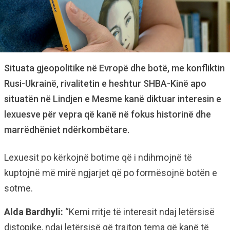
Situata gjeopolitike në Evropë dhe botë, me konfliktin
Rusi-Ukrainë, rivalitetin e heshtur SHBA-Kinë apo
situatën në Lindjen e Mesme kanë diktuar interesin e
lexuesve për vepra që kanë në fokus historinë dhe
marrëdhëniet ndërkombëtare.
Lexuesit po kërkojnë botime që i ndihmojnë të
kuptojnë më mirë ngjarjet që po formësojnë botën e
sotme.
Alda Bardhyli:
“Kemi rritje të interesit ndaj letërsisë
distopike, ndaj letërsisë që trajton tema që kanë të