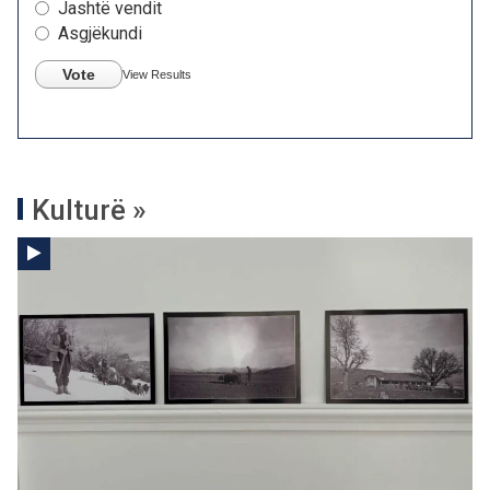
Jashtë vendit
Asgjëkundi
Vote
View Results
Kulturë »