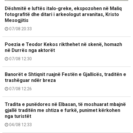
Dëshmitë e luftës italo-greke, ekspozohen në Maliq
fotografitë dhe ditari i arkeologut arvanitas, Kristo
Mesogjitis
07/08 20:33
Poezia e Teodor Kekos rikthehet në skenë, homazh
në Durrës nga aktorët
07/08 12:30
Banorët e Shtiqnit ruajnë Festën e Gjallicës, traditën e
trashëguar ndër breza
07/08 12:26
Tradita e punëdores në Elbasan, të moshuarat mbajnë
gjallë traditën me shtiza e furkë, punimet kërkohen
nga turistët
04/08 12:33