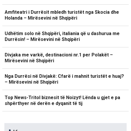
Amfiteatri i Durrësit mbledh turistët nga Skocia dhe
Holanda – Mirësevini në Shqipëri
Udhëtim solo në Shqipëri, italiania që u dashurua me
Durrësin! – Mirësevini në Shqipëri
Divjaka me varkë, destinacioni nr.1 per Polakët –
Mirësevini në Shqipëri
Nga Durrësi në Divjakë: Cfarë i mahnit turistët e huaj?
– Mirësevini në Shqipëri
Top News-Tritol biznesit të Noizyt! Lënda u gjet e pa
shpërthyer në derën e dyqanit të tij