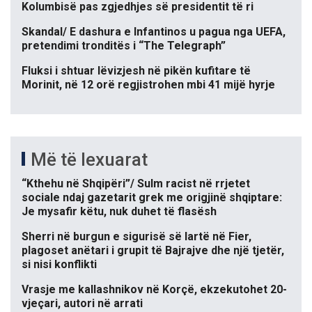
Kolumbisë pas zgjedhjes së presidentit të ri
Skandal/ E dashura e Infantinos u pagua nga UEFA,
pretendimi tronditës i “The Telegraph”
Fluksi i shtuar lëvizjesh në pikën kufitare të
Morinit, në 12 orë regjistrohen mbi 41 mijë hyrje
Më të lexuarat
“Kthehu në Shqipëri”/ Sulm racist në rrjetet
sociale ndaj gazetarit grek me origjinë shqiptare:
Je mysafir këtu, nuk duhet të flasësh
Sherri në burgun e sigurisë së lartë në Fier,
plagoset anëtari i grupit të Bajrajve dhe një tjetër,
si nisi konflikti
Vrasje me kallashnikov në Korçë, ekzekutohet 20-
vjeçari, autori në arrati