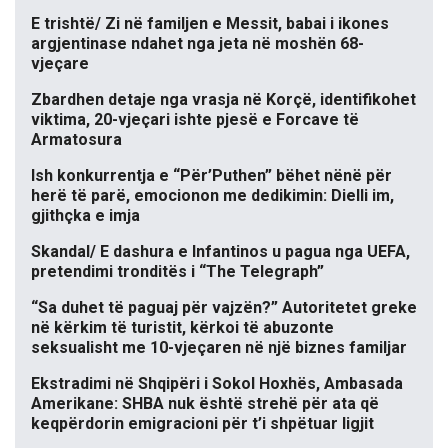
E trishtë/ Zi në familjen e Messit, babai i ikones
argjentinase ndahet nga jeta në moshën 68-
vjeçare
Zbardhen detaje nga vrasja në Korçë, identifikohet
viktima, 20-vjeçari ishte pjesë e Forcave të
Armatosura
Ish konkurrentja e “Për’Puthen” bëhet nënë për
herë të parë, emocionon me dedikimin: Dielli im,
gjithçka e imja
Skandal/ E dashura e Infantinos u pagua nga UEFA,
pretendimi tronditës i “The Telegraph”
“Sa duhet të paguaj për vajzën?” Autoritetet greke
në kërkim të turistit, kërkoi të abuzonte
seksualisht me 10-vjeçaren në një biznes familjar
Ekstradimi në Shqipëri i Sokol Hoxhës, Ambasada
Amerikane: SHBA nuk është strehë për ata që
keqpërdorin emigracioni për t’i shpëtuar ligjit