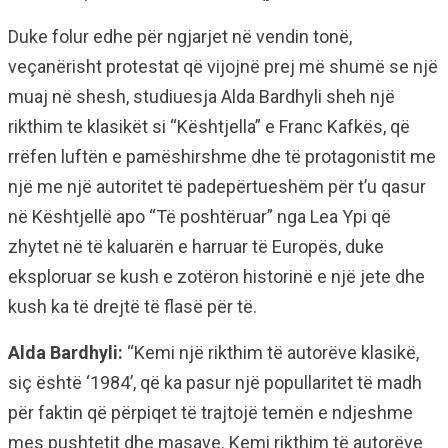
Duke folur edhe për ngjarjet në vendin tonë,
veçanërisht protestat që vijojnë prej më shumë se një
muaj në shesh, studiuesja Alda Bardhyli sheh një
rikthim te klasikët si “Kështjella” e Franc Kafkës, që
rrëfen luftën e pamëshirshme dhe të protagonistit me
një me një autoritet të padepërtueshëm për t’u qasur
në Kështjellë apo “Të poshtëruar” nga Lea Ypi që
zhytet në të kaluarën e harruar të Europës, duke
eksploruar se kush e zotëron historinë e një jete dhe
kush ka të drejtë të flasë për të.
Alda Bardhyli:
“Kemi një rikthim të autorëve klasikë,
siç është ‘1984’, që ka pasur një popullaritet të madh
për faktin që përpiqet të trajtojë temën e ndjeshme
mes pushtetit dhe masave. Kemi rikthim të autorëve