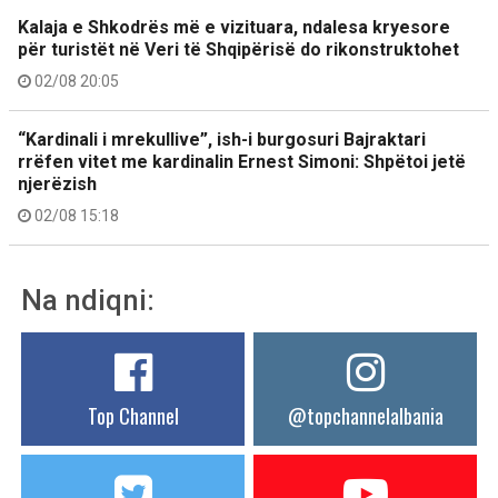
Kalaja e Shkodrës më e vizituara, ndalesa kryesore
për turistët në Veri të Shqipërisë do rikonstruktohet
02/08 20:05
“Kardinali i mrekullive”, ish-i burgosuri Bajraktari
rrëfen vitet me kardinalin Ernest Simoni: Shpëtoi jetë
njerëzish
02/08 15:18
Na ndiqni:
Top Channel
@topchannelalbania