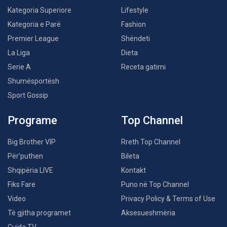
Kategoria Superiore
Lifestyle
Kategoria e Parë
Fashion
Premier League
Shëndeti
La Liga
Dieta
Serie A
Receta gatimi
Shumësportësh
Sport Gossip
Programe
Top Channel
Big Brother VIP
Rreth Top Channel
Për’puthen
Bileta
Shqipëria LIVE
Kontakt
Fiks Fare
Puno në Top Channel
Video
Privacy Policy & Terms of Use
Të gjitha programet
Aksesueshmëria