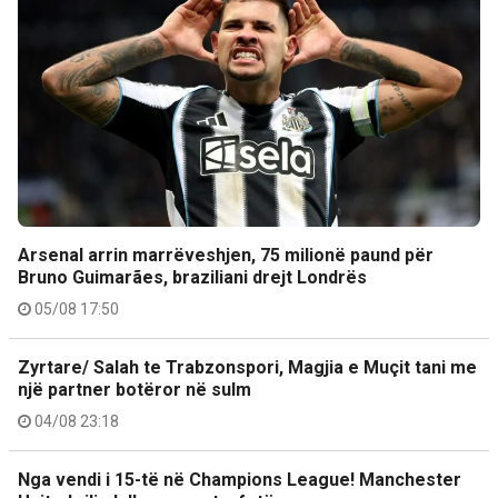
Arsenal arrin marrëveshjen, 75 milionë paund për
Bruno Guimarães, braziliani drejt Londrës
05/08 17:50
Zyrtare/ Salah te Trabzonspori, Magjia e Muçit tani me
një partner botëror në sulm
04/08 23:18
Nga vendi i 15-të në Champions League! Manchester