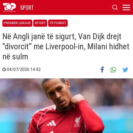
SPORT
PREMIER LEAGUE
SPORT
TË FUNDIT
Në Angli janë të sigurt, Van Dijk drejt
“divorcit” me Liverpool-in, Milani hidhet
në sulm
04/07/2026 14:42