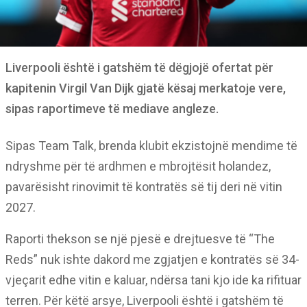
Liverpooli është i gatshëm të dëgjojë ofertat për
kapitenin Virgil Van Dijk gjatë kësaj merkatoje vere,
sipas raportimeve të mediave angleze.
Sipas Team Talk, brenda klubit ekzistojnë mendime të
ndryshme për të ardhmen e mbrojtësit holandez,
pavarësisht rinovimit të kontratës së tij deri në vitin
2027.
Raporti thekson se një pjesë e drejtuesve të “The
Reds” nuk ishte dakord me zgjatjen e kontratës së 34-
vjeçarit edhe vitin e kaluar, ndërsa tani kjo ide ka rifituar
terren. Për këtë arsye, Liverpooli është i gatshëm të