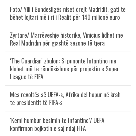
Foto/ Ylli i Bundesligës niset drejt Madridit, gati të
bëhet lojtari më i ri i Realit për 140 milionë euro
Zyrtare/ Marrëveshje historike, Vinicius lidhet me
Real Madridin për gjashtë sezone të tjera
‘The Guardian’ zbulon: Si punonte Infantino me
klubet më të rëndësishme për projektin e Super
League të FIFA
Mes revoltës së UEFA-s, Afrika del hapur në krah
të presidentit të FIFA-s
‘Kemi humbur besimin te Infantino’/ UEFA
konfirmon bojkotin e saj ndaj FIFA