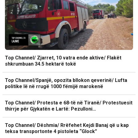
Top Channel/ Zjarret, 10 vatra ende aktive/ Flakët
shkrumbuan 34.5 hektarë tokë
Top Channel/Spanjë, opozita bllokon qeverinë/ Lufta
politike lë në rrugë 1000 fëmijë marokenë
Top Channel/ Protesta e 68-të në Tiranë/ Protestuesit
thirrje për Gjykatën e Lartë: Pezulloni…
Top Channel/ Dëshmia/ Rrëfehet Kejdi Banaj që u kap
teksa transportonte 4 pistoleta “Glock”