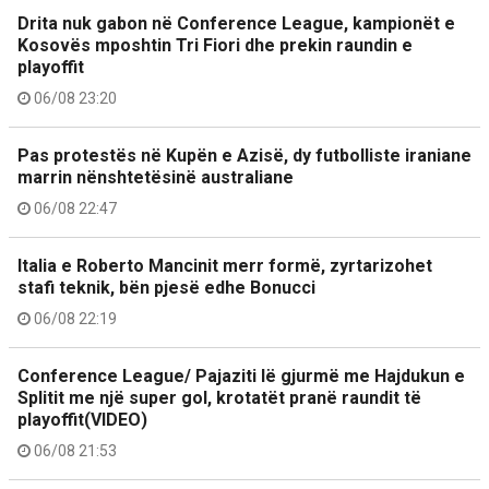
Drita nuk gabon në Conference League, kampionët e
Kosovës mposhtin Tri Fiori dhe prekin raundin e
playoffit
06/08 23:20
Pas protestës në Kupën e Azisë, dy futbolliste iraniane
marrin nënshtetësinë australiane
06/08 22:47
Italia e Roberto Mancinit merr formë, zyrtarizohet
stafi teknik, bën pjesë edhe Bonucci
06/08 22:19
Conference League/ Pajaziti lë gjurmë me Hajdukun e
Splitit me një super gol, krotatët pranë raundit të
playoffit(VIDEO)
06/08 21:53