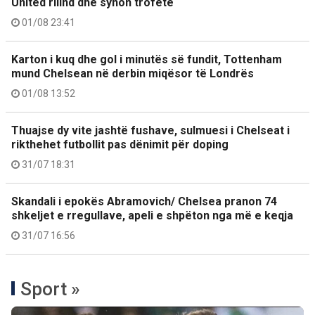
United rilind dhe synon trofetë
01/08 23:41
Karton i kuq dhe gol i minutës së fundit, Tottenham
mund Chelsean në derbin miqësor të Londrës
01/08 13:52
Thuajse dy vite jashtë fushave, sulmuesi i Chelseat i
rikthehet futbollit pas dënimit për doping
31/07 18:31
Skandali i epokës Abramovich/ Chelsea pranon 74
shkeljet e rregullave, apeli e shpëton nga më e keqja
31/07 16:56
Sport »