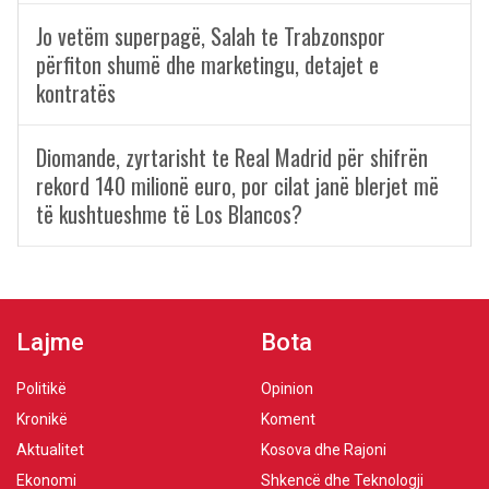
Jo vetëm superpagë, Salah te Trabzonspor
përfiton shumë dhe marketingu, detajet e
kontratës
Diomande, zyrtarisht te Real Madrid për shifrën
rekord 140 milionë euro, por cilat janë blerjet më
të kushtueshme të Los Blancos?
Lajme
Bota
Politikë
Opinion
Kronikë
Koment
Aktualitet
Kosova dhe Rajoni
Ekonomi
Shkencë dhe Teknologji