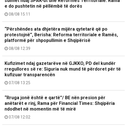
sulmet ndaj SPAK-ut dhe Reformës Territoriale: Rama
e do pushtetin në pëllëmbë të dorës
08/08 15:11
“Përshëndes ata dhjetëra mijëra qytetarë që po
protestojnë”, Berisha: Reforma territoriale e Ramës,
platformë për shpopullimin e Shqipërisë
08/08 12:39
Kufizimet ndaj gazetarëve në GJKKO, PD del kundër
rregullores së re: Siguria nuk mund të përdoret për të
kufizuar transparencën
07/08 13:25
“Rruga jonë është e qartë”/ BE nën presion për
anëtarët e rinj, Rama për Financial Times: Shqipëria
ndodhet në momentin më të mirë
07/08 12:02