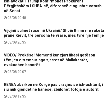
Ish-avokati i Trump konfirmohet Prokuror i
Përgjithshëm i SHBA-së, diferencë e ngushtë votash
në Senat
08/08 20:48
Vijojnë sulmet ruse në Ukrainë/ Shpërthime me raketa
pranë Kievit, tre persona të vrarë, mes tyre një fëmijë
08/08 20:35
VIDEO/ Prekëse! Momenti kur zjarrfikësi qetëson
fëmijën e trembur nga zjarret në Mallakastër,
evakuohen banorët
08/08 20:07
RENEA zbarkon në Korçë pas vrasjes së ish-ushtarit, i
riu nuk gjendet në banesë, zbulohet fotoja e autorit
08/08 19:35