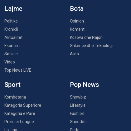
Lajme
Bota
Politikë
Opinion
Kronikë
Koment
Aktualitet
Kosova dhe Rajoni
Ekonomi
Shkencë dhe Teknologji
Sociale
Auto
Video
Top News LIVE
Sport
Pop News
Kombëtarja
Showbiz
Kategoria Superiore
Lifestyle
Kategoria e Parë
Fashion
Premier League
Shëndeti
La Liga
Dieta