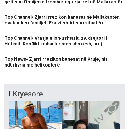
qetëson fëmijën e trembur nga zjarret në Mallakastër
Top Channel/ Zjarri rrezikon banesat në Mallakastër,
evakuohen familjet. Era vështirëson situatën
Top Channel/ Vrasja e ish-ushtarit, zv. drejtori i
Hetimit: Konflikt i mbartur mes shokësh, prej…
Top News- Zjarri rrezikon banesat në Krujë, nis
ndërhyrja me helikopterë
Kryesore