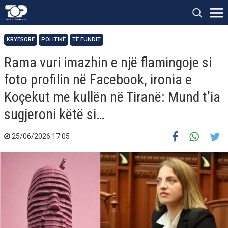
KRYESORE
POLITIKË
TË FUNDIT
Rama vuri imazhin e një flamingoje si
foto profilin në Facebook, ironia e
Koçekut me kullën në Tiranë: Mund t’ia
sugjeroni këtë si…
25/06/2026 17:05