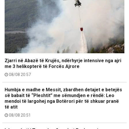
Zjarri në Abazë të Krujës, ndërhyrje intensive nga ajri
me 3 helikopterë të Forcës Ajrore
08/08 20:57
Humbja e madhe e Messit, zbardhen detajet e betejës
së babait të “Pleshtit” me sëmundjen e rëndë: Leo
mendoi të largohej nga Botërori për të shkuar pranë
të atit
08/08 20:51