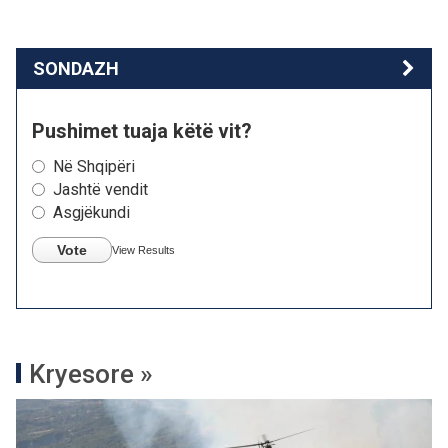
SONDAZH
Pushimet tuaja këtë vit?
Në Shqipëri
Jashtë vendit
Asgjëkundi
Vote
View Results
Kryesore »