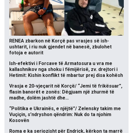
RENEA zbarkon në Korçë pas vrasjes së ish-
ushtarit, i riu nuk gjendet në banesë, zbulohet
fotoja e autorit
Ish-efektivi i Forcave të Armatosura u vra me
kallashnikov nga shoku i fëmijërisë, zv. drejtori i
Hetimit: Kishin konflikt të mbartur prej disa kohësh
Vrasja e 20-vjeçarit në Korçë/ “Jemi të frikësuar”,
flasin banorët e zonës: Dëgjuam një zhurmë të
madhe, dolëm jashtë dhe…
“Politika e Ukrainës, e njëjtë”/ Zelensky takim me
Vuçiçin, s’ndryshon qëndrim: Nuk do ta njohim
Kosovën
Roma e ka seriozisht për Endrick, kërkon ta marrë