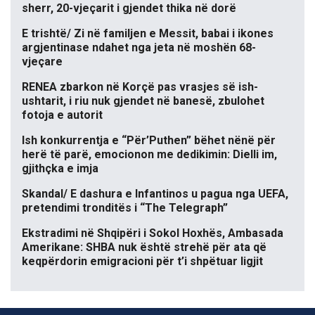
sherr, 20-vjeçarit i gjendet thika në dorë
E trishtë/ Zi në familjen e Messit, babai i ikones
argjentinase ndahet nga jeta në moshën 68-
vjeçare
RENEA zbarkon në Korçë pas vrasjes së ish-
ushtarit, i riu nuk gjendet në banesë, zbulohet
fotoja e autorit
Ish konkurrentja e “Për’Puthen” bëhet nënë për
herë të parë, emocionon me dedikimin: Dielli im,
gjithçka e imja
Skandal/ E dashura e Infantinos u pagua nga UEFA,
pretendimi tronditës i “The Telegraph”
Ekstradimi në Shqipëri i Sokol Hoxhës, Ambasada
Amerikane: SHBA nuk është strehë për ata që
keqpërdorin emigracioni për t’i shpëtuar ligjit