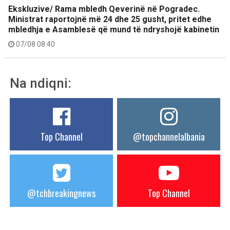
Ekskluzive/ Rama mbledh Qeverinë në Pogradec.
Ministrat raportojnë më 24 dhe 25 gusht, pritet edhe
mbledhja e Asamblesë që mund të ndryshojë kabinetin
07/08 08:40
Na ndiqni:
Top Channel
@topchannelalbania
@tchbreakingnews
Top Channel