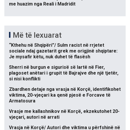
me huazim nga Reali i Madridit
Më të lexuarat
“Kthehu në Shqipëri”/ Sulm racist në rrjetet
sociale ndaj gazetarit grek me origjinë shqiptare:
Je mysafir këtu, nuk duhet të flasësh
Sherri në burgun e sigurisë së lartë në Fier,
plagoset anëtari i grupit të Bajrajve dhe një tjetër,
si nisi konflikti
Zbardhen detaje nga vrasja në Korçë, identifikohet
viktima, 20-vjeçari ka qenë pjesë e Forcave të
Armatosura
Vrasje me kallashnikov në Korçë, ekzekutohet 20-
vjeçari, autori në arrati
Vrasja në Korçë/ Autori dhe viktima u përfshinë në