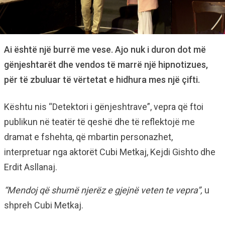
Ai është një burrë me vese. Ajo nuk i duron dot më
gënjeshtarët dhe vendos të marrë një hipnotizues,
për të zbuluar të vërtetat e hidhura mes një çifti.
Kështu nis “Detektori i gënjeshtrave”, vepra që ftoi
publikun në teatër të qeshë dhe të reflektojë me
dramat e fshehta, që mbartin personazhet,
interpretuar nga aktorët Cubi Metkaj, Kejdi Gishto dhe
Erdit Asllanaj.
“Mendoj që shumë njerëz e gjejnë veten te vepra”,
u
shpreh Cubi Metkaj.