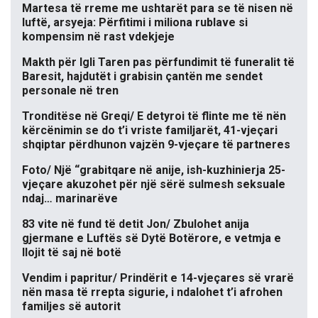
Martesa të rreme me ushtarët para se të nisen në
luftë, arsyeja: Përfitimi i miliona rublave si
kompensim në rast vdekjeje
Makth për Igli Taren pas përfundimit të funeralit të
Baresit, hajdutët i grabisin çantën me sendet
personale në tren
Tronditëse në Greqi/ E detyroi të flinte me të nën
kërcënimin se do t’i vriste familjarët, 41-vjeçari
shqiptar përdhunon vajzën 9-vjeçare të partneres
Foto/ Një “grabitqare në anije, ish-kuzhinierja 25-
vjeçare akuzohet për një sërë sulmesh seksuale
ndaj… marinarëve
83 vite në fund të detit Jon/ Zbulohet anija
gjermane e Luftës së Dytë Botërore, e vetmja e
llojit të saj në botë
Vendim i papritur/ Prindërit e 14-vjeçares së vrarë
nën masa të rrepta sigurie, i ndalohet t’i afrohen
familjes së autorit