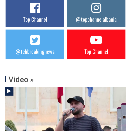
Top Channel
@topchannelalbania
@tchbreakingnews
Top Channel
Video »