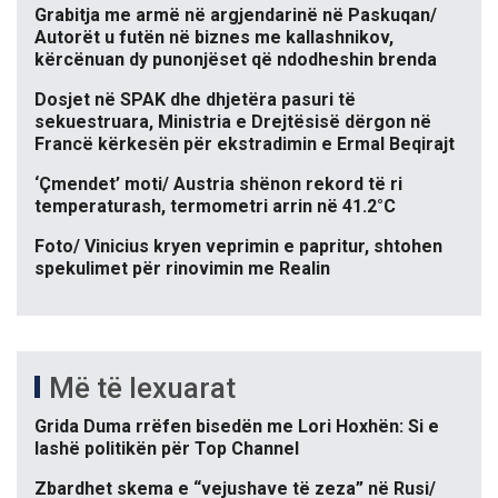
Grabitja me armë në argjendarinë në Paskuqan/
Autorët u futën në biznes me kallashnikov,
kërcënuan dy punonjëset që ndodheshin brenda
Dosjet në SPAK dhe dhjetëra pasuri të
sekuestruara, Ministria e Drejtësisë dërgon në
Francë kërkesën për ekstradimin e Ermal Beqirajt
‘Çmendet’ moti/ Austria shënon rekord të ri
temperaturash, termometri arrin në 41.2°C
Foto/ Vinicius kryen veprimin e papritur, shtohen
spekulimet për rinovimin me Realin
Më të lexuarat
Grida Duma rrëfen bisedën me Lori Hoxhën: Si e
lashë politikën për Top Channel
Zbardhet skema e “vejushave të zeza” në Rusi/