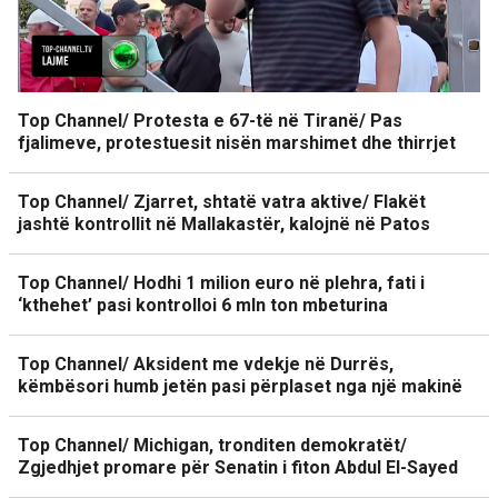
Top Channel/ Protesta e 67-të në Tiranë/ Pas
fjalimeve, protestuesit nisën marshimet dhe thirrjet
Top Channel/ Zjarret, shtatë vatra aktive/ Flakët
jashtë kontrollit në Mallakastër, kalojnë në Patos
Top Channel/ Hodhi 1 milion euro në plehra, fati i
‘kthehet’ pasi kontrolloi 6 mln ton mbeturina
Top Channel/ Aksident me vdekje në Durrës,
këmbësori humb jetën pasi përplaset nga një makinë
Top Channel/ Michigan, tronditen demokratët/
Zgjedhjet promare për Senatin i fiton Abdul El-Sayed