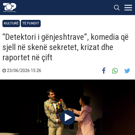
KULTURË
TË FUNDIT
“Detektori i gënjeshtrave”, komedia që
sjell në skenë sekretet, krizat dhe
raportet në çift
23/06/2026 15:26