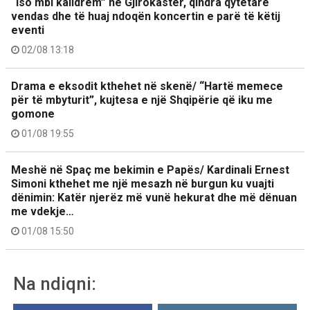
“Iso mbi kalldrëm” në Gjirokastër, qindra qytetarë
vendas dhe të huaj ndoqën koncertin e parë të këtij
eventi
02/08 13:18
Drama e eksodit kthehet në skenë/ “Hartë memece
për të mbyturit”, kujtesa e një Shqipërie që iku me
gomone
01/08 19:55
Meshë në Spaç me bekimin e Papës/ Kardinali Ernest
Simoni kthehet me një mesazh në burgun ku vuajti
dënimin: Katër njerëz më vunë hekurat dhe më dënuan
me vdekje…
01/08 15:50
Na ndiqni: