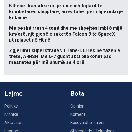
Kthesë dramatike në jetën e ish-lojtarit të
kombëtares shqiptare, arrestohet për shpërndarje
kokaine
Me peshë rreth 4 tonë dhe me shpejtësi mbi 8 mijë
km/orë, një pjesë e raketës Falcon 9 të SpaceX
përplaset në Hënë
Zgjerimi i superstradës Tiranë-Durrës në fazën e
tretë, ARRSH: Më 6-7 gusht aksi bllokohet pas
mesnatës për më shumë se 4 orë
Lajme
Bota
Politikë
Opinion
Kronikë
Koment
Aktualitet
Kosova dhe Rajoni
Ekonomi
Shkencë dhe Teknologji