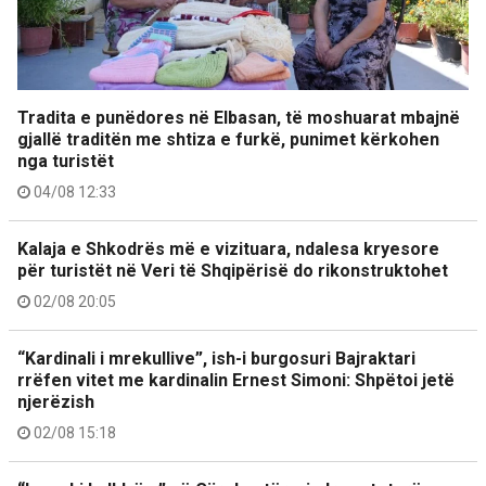
Tradita e punëdores në Elbasan, të moshuarat mbajnë
gjallë traditën me shtiza e furkë, punimet kërkohen
nga turistët
04/08 12:33
Kalaja e Shkodrës më e vizituara, ndalesa kryesore
për turistët në Veri të Shqipërisë do rikonstruktohet
02/08 20:05
“Kardinali i mrekullive”, ish-i burgosuri Bajraktari
rrëfen vitet me kardinalin Ernest Simoni: Shpëtoi jetë
njerëzish
02/08 15:18