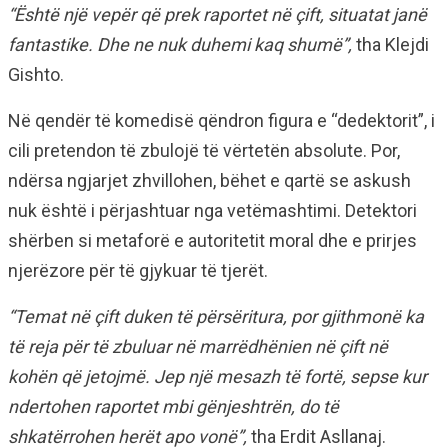
“Është një vepër që prek raportet në çift, situatat janë
fantastike. Dhe ne nuk duhemi kaq shumë”,
tha Klejdi
Gishto.
Në qendër të komedisë qëndron figura e “dedektorit”, i
cili pretendon të zbulojë të vërtetën absolute. Por,
ndërsa ngjarjet zhvillohen, bëhet e qartë se askush
nuk është i përjashtuar nga vetëmashtimi. Detektori
shërben si metaforë e autoritetit moral dhe e prirjes
njerëzore për të gjykuar të tjerët.
“Temat në çift duken të përsëritura, por gjithmonë ka
të reja për të zbuluar në marrëdhënien në çift në
kohën që jetojmë. Jep një mesazh të fortë, sepse kur
ndertohen raportet mbi gënjeshtrën, do të
shkatërrohen herët apo vonë”,
tha Erdit Asllanaj.