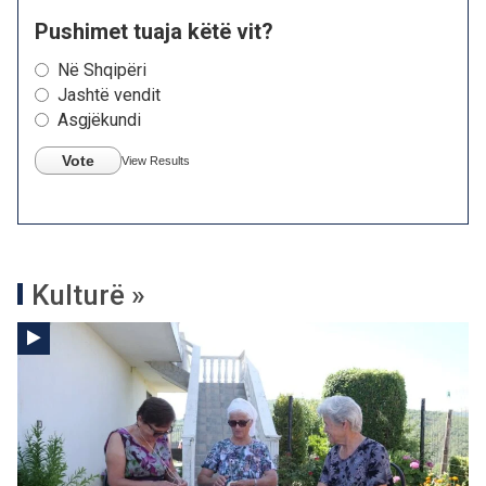
Pushimet tuaja këtë vit?
Në Shqipëri
Jashtë vendit
Asgjëkundi
Vote
View Results
Kulturë »