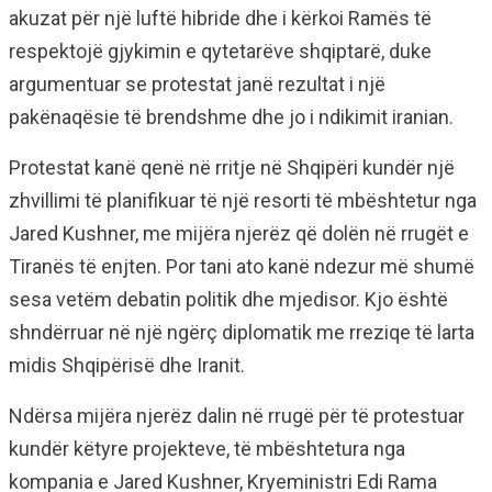
akuzat për një luftë hibride dhe i kërkoi Ramës të
respektojë gjykimin e qytetarëve shqiptarë, duke
argumentuar se protestat janë rezultat i një
pakënaqësie të brendshme dhe jo i ndikimit iranian.
Protestat kanë qenë në rritje në Shqipëri kundër një
zhvillimi të planifikuar të një resorti të mbështetur nga
Jared Kushner, me mijëra njerëz që dolën në rrugët e
Tiranës të enjten. Por tani ato kanë ndezur më shumë
sesa vetëm debatin politik dhe mjedisor. Kjo është
shndërruar në një ngërç diplomatik me rreziqe të larta
midis Shqipërisë dhe Iranit.
Ndërsa mijëra njerëz dalin në rrugë për të protestuar
kundër këtyre projekteve, të mbështetura nga
kompania e Jared Kushner, Kryeministri Edi Rama