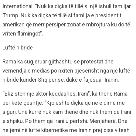
International. “Nuk ka diçka të tillë si një ishull familjar
Trump. Nuk ka diçka të tillë si familja e presidentit
amerikan që merr përsipër zonat e mbrojtura ku do të
vriten flamingot”.
Luftë hibride
Rama ka sugjeruar gjithashtu se protestat dhe
vëmendja e medias po nxiten pjesërisht nga një luftë
hibride kundër Shqipërisë, duke e fajësuar Iranin.
“Ekziston një aktor keqdashës, Irani”, ka thënë Rama
për këtë çështje. “Kjo është diçka që ne e dimë me
siguri. Unë kurrë nuk kam thënë dhe nuk them që Irani
e shpiku. Po them që Irani u përfshi. Menjëherë. Dhe
ne jemi në luftë kibernetike me Iranin prej disa vitesh