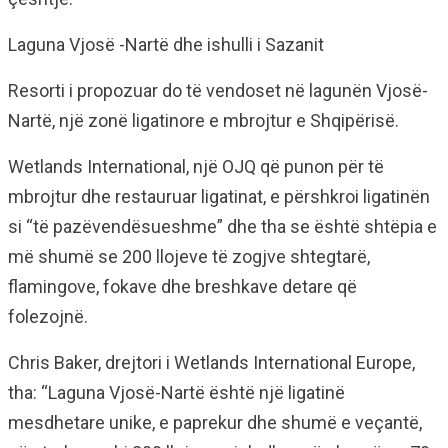
Laguna Vjosë -Nartë dhe ishulli i Sazanit
Resorti i propozuar do të vendoset në lagunën Vjosë-
Nartë, një zonë ligatinore e mbrojtur e Shqipërisë.
Wetlands International, një OJQ që punon për të
mbrojtur dhe restauruar ligatinat, e përshkroi ligatinën
si “të pazëvendësueshme” dhe tha se është shtëpia e
më shumë se 200 llojeve të zogjve shtegtarë,
flamingove, fokave dhe breshkave detare që
folezojnë.
Chris Baker, drejtori i Wetlands International Europe,
tha: “Laguna Vjosë-Nartë është një ligatinë
mesdhetare unike, e paprekur dhe shumë e veçantë,