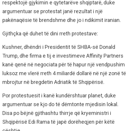
respektojë gjykimin e qytetarëve shqiptarë, duke
argumentuar se protestat janë rezultat i një
pakënaqësie të brendshme dhe jo i ndikimit iranian.
Gjithçka që duhet të dini rreth protestave:
Kushner, dhëndri i Presidentit të SHBA-së Donald
Trump, dhe firma e tij e investimeve Affinity Partners
kanë qenë në negociata për të hapur një vendpushim
luksoz me vlerë rreth 4 miliardë dollarë në një zonë të
mbrojtur në bregdetin Adriatik të Shqipërisë.
Por protestuesit i kanë kundërshtuar planet, duke
argumentuar se kjo do të dëmtonte mjedisin lokal.
Disa po bëjnë gjithashtu thirrje që kryeministri i
Shqipërisë Edi Rama të japë dorëheqjen për këtë
çështje.