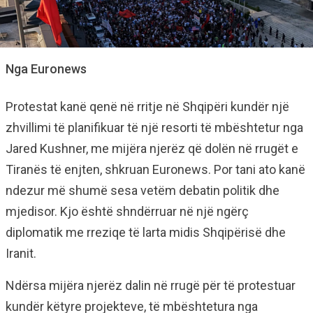
Nga Euronews
Protestat kanë qenë në rritje në Shqipëri kundër një
zhvillimi të planifikuar të një resorti të mbështetur nga
Jared Kushner, me mijëra njerëz që dolën në rrugët e
Tiranës të enjten, shkruan Euronews. Por tani ato kanë
ndezur më shumë sesa vetëm debatin politik dhe
mjedisor. Kjo është shndërruar në një ngërç
diplomatik me rreziqe të larta midis Shqipërisë dhe
Iranit.
Ndërsa mijëra njerëz dalin në rrugë për të protestuar
kundër këtyre projekteve, të mbështetura nga