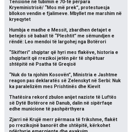
Tensione në tubimin e 70-të përpara
Kryeministrisë/ “Mos më prek”, protestuesja
bllokon vendin e fjalimeve. Mbyllet me marshim në
kryeqytet
Humbja e madhe e Messit, zbardhen detajet e
betejës së babait të “Pleshtit” me sëmundjen e
rëndë: Leo mendoi të largohej nga Botërori
“Skifteri” shqiptar që hyri mes flakëve, historia e
shqiptarit që rrezikoi jetën për të shpëtuar
shtëpitë në Psatha të Greqisë
“Nuk do ta njohim Kosovën”, Ministria e Jashtme
reagon pas deklaratës së Zelenskyt në Serbi: Nuk
ka paralelizëm mes Prishtinës dhe Kievit
Thatësira rekord zbulon anijet naziste të Luftës
së Dytë Botërore në Danub, dalin në sipërfaqe
edhe municione të pashpërthyera
Zjarri në Krujë merr përmasa të frikshme, flakët
po rrezikojnë banorët dhe shtëpitë, kërkohet
ndërhyrje emergjente dhe evakuim