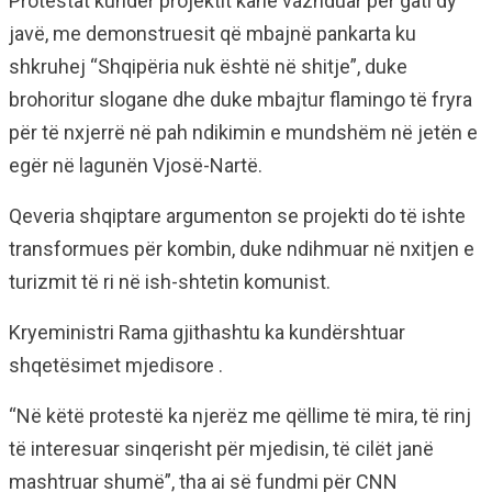
Protestat kundër projektit kanë vazhduar për gati dy
javë, me demonstruesit që mbajnë pankarta ku
shkruhej “Shqipëria nuk është në shitje”, duke
brohoritur slogane dhe duke mbajtur flamingo të fryra
për të nxjerrë në pah ndikimin e mundshëm në jetën e
egër në lagunën Vjosë-Nartë.
Qeveria shqiptare argumenton se projekti do të ishte
transformues për kombin, duke ndihmuar në nxitjen e
turizmit të ri në ish-shtetin komunist.
Kryeministri Rama gjithashtu ka kundërshtuar
shqetësimet mjedisore .
“Në këtë protestë ka njerëz me qëllime të mira, të rinj
të interesuar sinqerisht për mjedisin, të cilët janë
mashtruar shumë”, tha ai së fundmi për CNN