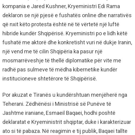
kompania e Jared Kushner, Kryeministri Edi Rama
deklaron se një pjesë e fushatës online dhe narrativës
që nxit këto protesta është në të vërtetë një luftë
hibride kundër Shqipërisë. Kryeministri po e lidh këtë
fushatë me aktorë dhe konkretisht vuri në dukje Iranin,
një vend me të cilin Shqipëria ka pasur një
mosmarrëveshje të thellë diplomatike për vite me
radhë pas sulmeve të mëdha kibernetike kundër
institucioneve shtetërore të Shqipërisë.
Por akuzat e Tiranës u kundërshtuan menjëherë nga
Teherani. Zëdhënësi i Ministrisë së Punëve të
Jashtme iraniane, Esmaeil Baqaei, hodhi poshtë
deklaratat e Kryeministrit shqiptar, duke i karakterizuar
ato si të pabaza. Në reagimin e tij publik, Baqaei tallte