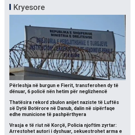
Kryesore
Përleshja në burgun e Fierit, transferohen dy të
dënuar, 6 policë nën hetim për neglizhencë
Thatësira rekord zbulon anijet naziste të Luftës
së Dytë Botërore në Danub, dalin në sipërfaqe
edhe municione të pashpërthyera
Vrasja e të riut në Korçë, Policia njoftim zyrtar:
Arrestohet autori i dyshuar, sekuestrohet arma e