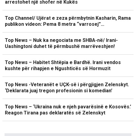
arrestohet një shofer në Kukës
Top Channel/ Ujërat e zeza përmbytnin Kasharin, Rama
publikon videon: Pema 8 metra “varrosej”…
Top News – Nuk ka negociata me SHBA-në/ Irani-
Uashingtoni duhet të përmbushë marrëveshjen!
Top News – Habitet Shtëpia e Bardhë. Irani vendos
kushte për rihapjen e Ngushticës së Hormuzit
Top News -Veteranët e UÇK-së i përgjigjen Zelenskyt.
‘Deklarata juaj tregon profesionin si komedian’
Top News – ‘Ukraina nuk e njeh pavarësinë e Kosovës.’
Reagon Tirana pas deklaratës së Zelenskyt