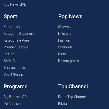
Top News LIVE
Sport
Pop News
Kombëtarja
Showbiz
Kategoria Superiore
Lifestyle
Kategoria e Parë
Fashion
Premier League
Shëndeti
La Liga
Dieta
Serie A
Receta gatimi
Shumësportësh
Sport Gossip
Programe
Top Channel
Big Brother VIP
Rreth Top Channel
Për’puthen
Bileta