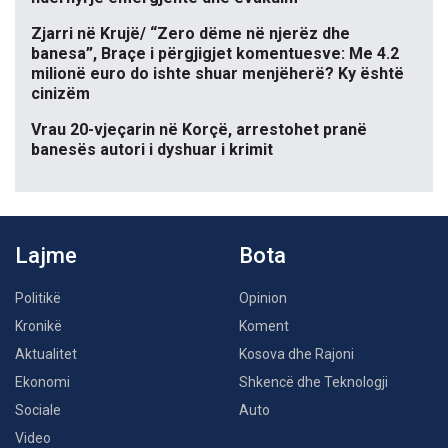
Zjarri në Krujë/ “Zero dëme në njerëz dhe
banesa”, Braçe i përgjigjet komentuesve: Me 4.2
milionë euro do ishte shuar menjëherë? Ky është
cinizëm
Vrau 20-vjeçarin në Korçë, arrestohet pranë
banesës autori i dyshuar i krimit
Lajme
Bota
Politikë
Opinion
Kronikë
Koment
Aktualitet
Kosova dhe Rajoni
Ekonomi
Shkencë dhe Teknologji
Sociale
Auto
Video