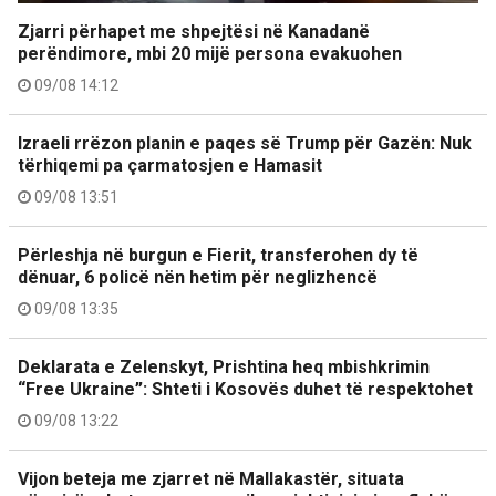
Zjarri përhapet me shpejtësi në Kanadanë
perëndimore, mbi 20 mijë persona evakuohen
09/08 14:12
Izraeli rrëzon planin e paqes së Trump për Gazën: Nuk
tërhiqemi pa çarmatosjen e Hamasit
09/08 13:51
Përleshja në burgun e Fierit, transferohen dy të
dënuar, 6 policë nën hetim për neglizhencë
09/08 13:35
Deklarata e Zelenskyt, Prishtina heq mbishkrimin
“Free Ukraine”: Shteti i Kosovës duhet të respektohet
09/08 13:22
Vijon beteja me zjarret në Mallakastër, situata