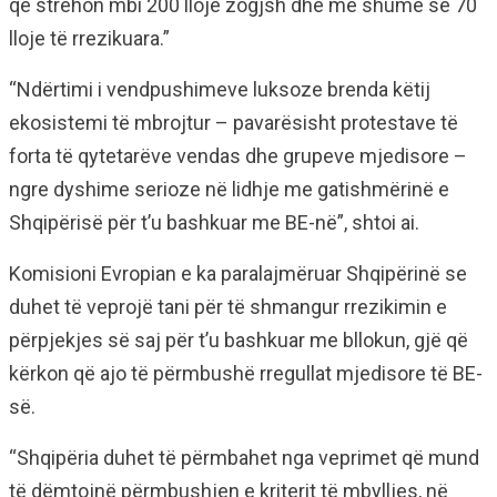
që strehon mbi 200 lloje zogjsh dhe më shumë se 70
lloje të rrezikuara.”
“Ndërtimi i vendpushimeve luksoze brenda këtij
ekosistemi të mbrojtur – pavarësisht protestave të
forta të qytetarëve vendas dhe grupeve mjedisore –
ngre dyshime serioze në lidhje me gatishmërinë e
Shqipërisë për t’u bashkuar me BE-në”, shtoi ai.
Komisioni Evropian e ka paralajmëruar Shqipërinë se
duhet të veprojë tani për të shmangur rrezikimin e
përpjekjes së saj për t’u bashkuar me bllokun, gjë që
kërkon që ajo të përmbushë rregullat mjedisore të BE-
së.
“Shqipëria duhet të përmbahet nga veprimet që mund
të dëmtojnë përmbushjen e kriterit të mbylljes, në