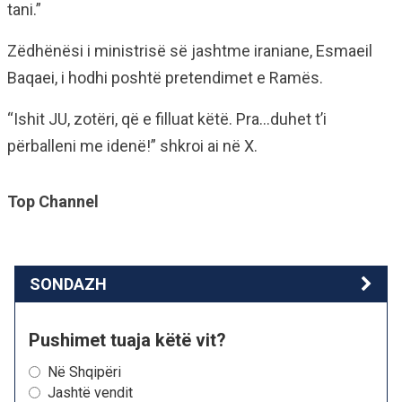
tani.”
Zëdhënësi i ministrisë së jashtme iraniane, Esmaeil
Baqaei, i hodhi poshtë pretendimet e Ramës.
“Ishit JU, zotëri, që e filluat këtë. Pra…duhet t’i
përballeni me idenë!” shkroi ai në X.
Top Channel
SONDAZH
Pushimet tuaja këtë vit?
Në Shqipëri
Jashtë vendit