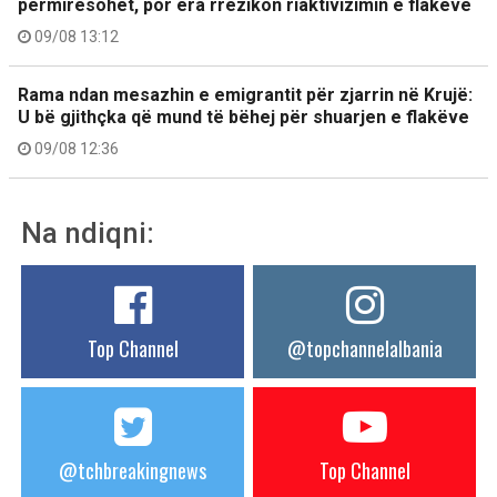
përmirësohet, por era rrezikon riaktivizimin e flakëve
09/08 13:12
Rama ndan mesazhin e emigrantit për zjarrin në Krujë:
U bë gjithçka që mund të bëhej për shuarjen e flakëve
09/08 12:36
Na ndiqni:
Top Channel
@topchannelalbania
@tchbreakingnews
Top Channel