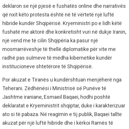
deklaron se një pjesë e fushatës online dhe narrativës
që nxit këto protesta është në të vërtetë një luftë
hibride kundër Shqipërisë. Kryeministri po e lidh këtë
fushatë me aktorë dhe konkretisht vuri në dukje Iranin,
një vend me të cilin Shqipëria ka pasur një
mosmarrëveshje të thellë diplomatike për vite me
radhë pas sulmeve të mëdha kibernetike kundër
institucioneve shtetërore të Shqipërisë.
Por akuzat e Tiranës u kundërshtuan menjëherë nga
Teherani. Zëdhënësi i Ministrisë së Punëve të
Jashtme iraniane, Esmaeil Baqaei, hodhi poshtë
deklaratat e Kryeministrit shqiptar, duke i karakterizuar
ato si të pabaza. Në reagimin e tij publik, Baqaei tallte
akuzat për një luftë hibride dhe i kërkoi Ramës të