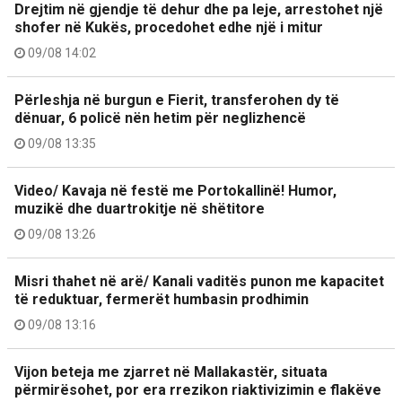
Drejtim në gjendje të dehur dhe pa leje, arrestohet një
shofer në Kukës, procedohet edhe një i mitur
09/08 14:02
Përleshja në burgun e Fierit, transferohen dy të
dënuar, 6 policë nën hetim për neglizhencë
09/08 13:35
Video/ Kavaja në festë me Portokallinë! Humor,
muzikë dhe duartrokitje në shëtitore
09/08 13:26
Misri thahet në arë/ Kanali vaditës punon me kapacitet
të reduktuar, fermerët humbasin prodhimin
09/08 13:16
Vijon beteja me zjarret në Mallakastër, situata
përmirësohet, por era rrezikon riaktivizimin e flakëve