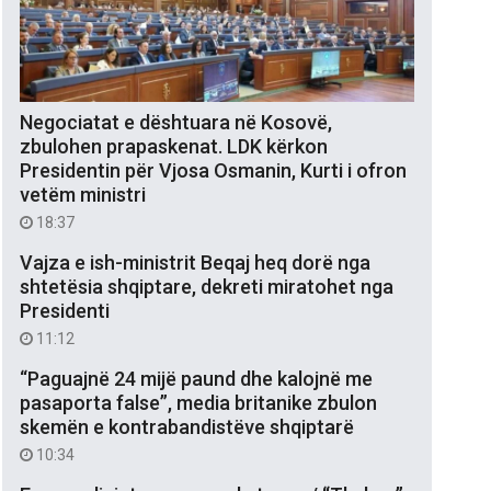
Negociatat e dështuara në Kosovë,
zbulohen prapaskenat. LDK kërkon
Presidentin për Vjosa Osmanin, Kurti i ofron
vetëm ministri
18:37
Vajza e ish-ministrit Beqaj heq dorë nga
shtetësia shqiptare, dekreti miratohet nga
Presidenti
11:12
“Paguajnë 24 mijë paund dhe kalojnë me
pasaporta false”, media britanike zbulon
skemën e kontrabandistëve shqiptarë
10:34