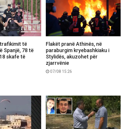
 trafikimit të
Flakët pranë Athinës, në
 Spanjë, 78 të
paraburgim kryebashkiaku i
18 skafe të
Stylidës, akuzohet për
zjarrvënie
07/08 15:26