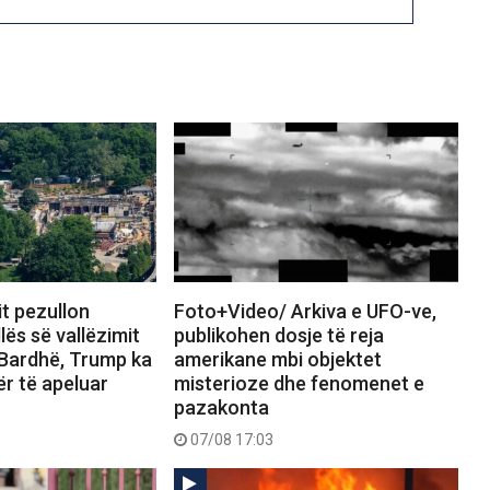
it pezullon
Foto+Video/ Arkiva e UFO-ve,
lës së vallëzimit
publikohen dosje të reja
 Bardhë, Trump ka
amerikane mbi objektet
ër të apeluar
misterioze dhe fenomenet e
pazakonta
07/08 17:03