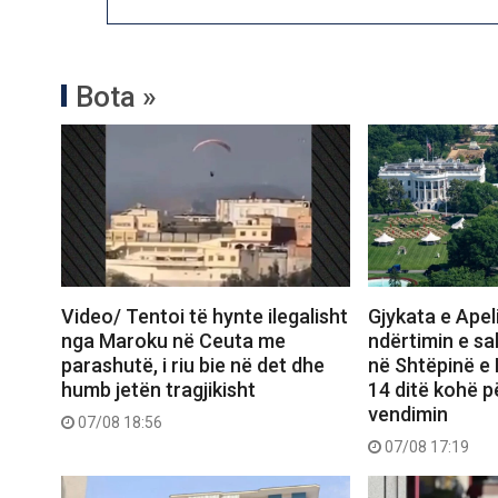
Bota »
Video/ Tentoi të hynte ilegalisht
Gjykata e Apel
nga Maroku në Ceuta me
ndërtimin e sal
parashutë, i riu bie në det dhe
në Shtëpinë e
humb jetën tragjikisht
14 ditë kohë p
vendimin
07/08 18:56
07/08 17:19