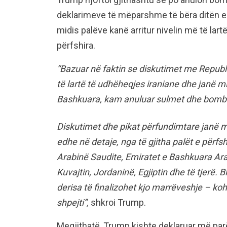
deklarimeve të mëparshme të bëra ditën e
midis palëve kanë arritur nivelin më të lart
përfshira.
“Bazuar në faktin se diskutimet me Republik
të lartë të udhëheqjes iraniane dhe janë mi
Bashkuara, kam anuluar sulmet dhe bombard
Diskutimet dhe pikat përfundimtare janë m
edhe në detaje, nga të gjitha palët e përfsh
Arabinë Saudite, Emiratet e Bashkuara Arab
Kuvajtin, Jordaninë, Egjiptin dhe të tjerë. 
derisa të finalizohet kjo marrëveshje – ko
shpejti”,
shkroi Trump.
Megjithatë, Trump kishte deklaruar më par