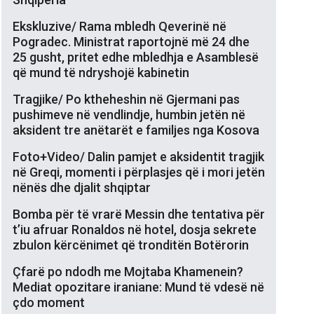
Ekskluzive/ Rama mbledh Qeverinë në
Pogradec. Ministrat raportojnë më 24 dhe
25 gusht, pritet edhe mbledhja e Asamblesë
që mund të ndryshojë kabinetin
Tragjike/ Po ktheheshin në Gjermani pas
pushimeve në vendlindje, humbin jetën në
aksident tre anëtarët e familjes nga Kosova
Foto+Video/ Dalin pamjet e aksidentit tragjik
në Greqi, momenti i përplasjes që i mori jetën
nënës dhe djalit shqiptar
Bomba për të vrarë Messin dhe tentativa për
t’iu afruar Ronaldos në hotel, dosja sekrete
zbulon kërcënimet që tronditën Botërorin
Çfarë po ndodh me Mojtaba Khamenein?
Mediat opozitare iraniane: Mund të vdesë në
çdo moment