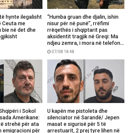
të hynte ilegalisht
“Humba gruan dhe djalin, ishin
ë Ceuta me
nisur për në punë”, rrëfimi
u bie në det dhe
rrëqethës i shqiptarit pas
gjikisht
aksidentit tragjik në Greqi: Ma
ndjeu zemra, i mora në telefon…
07/08 18:48
Shqipëri i Sokol
U kapën me pistoleta dhe
sada Amerikane:
silenciator në Sarandë/ Jepen
ë strehë për ata
masat e sigurisë për 5 të
n emigracioni për
arrestuarit, 2 prej tyre lihen në