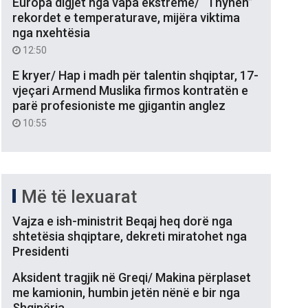
Europa digjet nga vapa ekstreme/ “Thyhen”
rekordet e temperaturave, mijëra viktima
nga nxehtësia
12:50
E kryer/ Hap i madh për talentin shqiptar, 17-
vjeçari Armend Muslika firmos kontratën e
parë profesioniste me gjigantin anglez
10:55
Më të lexuarat
Vajza e ish-ministrit Beqaj heq dorë nga
shtetësia shqiptare, dekreti miratohet nga
Presidenti
Aksident tragjik në Greqi/ Makina përplaset
me kamionin, humbin jetën nënë e bir nga
Shqipëria