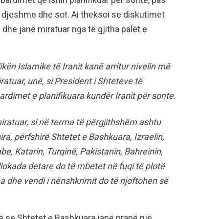
 djeshme dhe sot. Ai theksoi se diskutimet
ë dhe janë miratuar nga të gjitha palët e
ën Islamike të Iranit kanë arritur nivelin më
ratuar, unë, si President i Shteteve të
imet e planifikuara kundër Iranit për sonte.
iratuar, si në terma të përgjithshëm ashtu
ira, përfshirë Shtetet e Bashkuara, Izraelin,
e, Katarin, Turqinë, Pakistanin, Bahreinin,
Bllokada detare do të mbetet në fuqi të plotë
ha dhe vendi i nënshkrimit do të njoftohen së
ë se Shtetet e Bashkuara janë pranë një