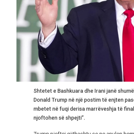
Shtetet e Bashkuara dhe Irani janë shumë 
Donald Trump në një postim të enjten pasd
mbetet në fuqi derisa marrëveshja të final
njoftohen së shpejti”.
Trump njoftoi gjithashtu se po anulon bomb