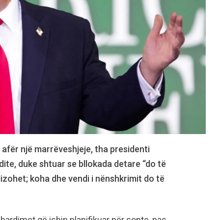
afër një marrëveshjeje, tha presidenti
ite, duke shtuar se bllokada detare “do të
izohet; koha dhe vendi i nënshkrimit do të
ardimet që ishin planifikuar për sonte, pas