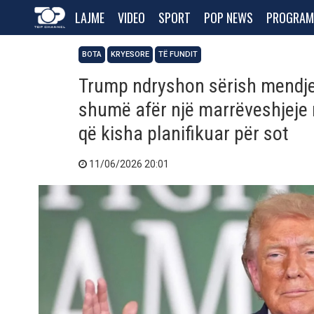
LAJME
VIDEO
SPORT
POP NEWS
PROGRAM
BOTA
KRYESORE
TË FUNDIT
Trump ndryshon sërish mendje
shumë afër një marrëveshjeje
që kisha planifikuar për sot
11/06/2026 20:01