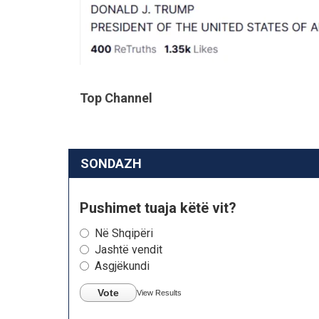
Top Channel
SONDAZH
Pushimet tuaja këtë vit?
Në Shqipëri
Jashtë vendit
Asgjëkundi
Vote
View Results