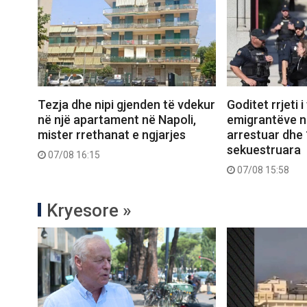
Tezja dhe nipi gjenden të vdekur
Goditet rrjeti i
në një apartament në Napoli,
emigrantëve në
mister rrethanat e ngjarjes
arrestuar dhe 
sekuestruara
07/08 16:15
07/08 15:58
Kryesore »