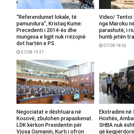
“Referendumet lokale, të
Video/ Tentoi 
pamundura”, Kristaq Kume:
nga Maroku n
Precedenti i 2014-ës dhe
parashutë, i ri
mungesa e ligjit nuk rrëzojnë
humb jetën tra
dot hartën e PS
07/08 18:56
07/08 19:37
Negociatat e dështuara në
Ekstradimi në 
Kosovë, zbulohen prapaskenat.
Hoxhës, Amba
LDK kërkon Presidentin për
SHBA nuk ësht
Vjosa Osmanin, Kurti i ofron
që keqpërdori