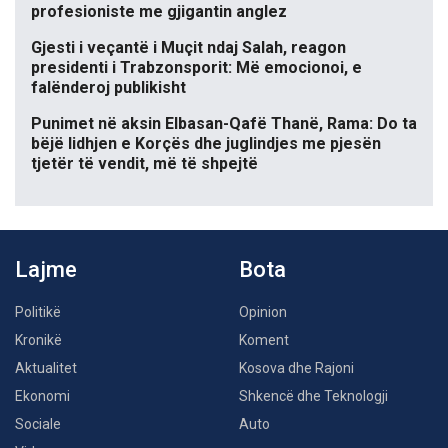
profesioniste me gjigantin anglez
Gjesti i veçantë i Muçit ndaj Salah, reagon
presidenti i Trabzonsporit: Më emocionoi, e
falënderoj publikisht
Punimet në aksin Elbasan-Qafë Thanë, Rama: Do ta
bëjë lidhjen e Korçës dhe juglindjes me pjesën
tjetër të vendit, më të shpejtë
Lajme
Bota
Politikë
Opinion
Kronikë
Koment
Aktualitet
Kosova dhe Rajoni
Ekonomi
Shkencë dhe Teknologji
Sociale
Auto