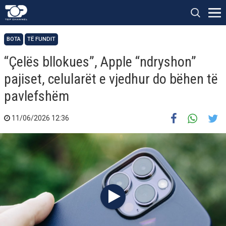
BOTA
TË FUNDIT
“Çelës bllokues”, Apple “ndryshon”
pajiset, celularët e vjedhur do bëhen të
pavlefshëm
11/06/2026 12:36