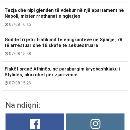
Tezja dhe nipi gjenden të vdekur në një apartament në
Napoli, mister rrethanat e ngjarjes
07/08 16:15
Goditet rrjeti i trafikimit të emigrantëve në Spanjë, 78
të arrestuar dhe 18 skafe të sekuestruara
07/08 15:58
Flakët pranë Athinës, në paraburgim kryebashkiaku i
Stylidës, akuzohet për zjarrvënie
07/08 15:26
Na ndiqni: