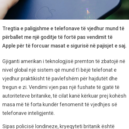
Tregtia e paligjshme e telefonave të vjedhur mund të
përballet me një goditje të fortë pas vendimit të
Apple për të forcuar masat e sigurisë në pajisjet e saj.
Gjiganti amerikan i teknologjisë premton të zbatojë në
nivel global një sistem që mund t’i bëjë telefonat e
vjedhur praktikisht të pavlefshëm për hajdutët dhe
tregun e zi. Vendimi vjen pas një fushate të gjatë të
autoriteteve britanike, të cilat kanë kërkuar prej kohësh
masa më të forta kundër fenomenit të vjedhjes së
telefonave inteligjentë.
Sipas policisë londineze, kryeqyteti britanik është