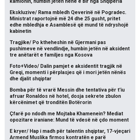
kamionin, humbin jetën nënë e bir nga Shqipëria
Ekskluzive/ Rama mbledh Qeverinë në Pogradec.
Ministrat raportojnë më 24 dhe 25 gusht, pritet
edhe mbledhja e Asamblesë që mund të ndryshojë
kabinetin
Tragjike/ Po ktheheshin në Gjermani pas
pushimeve në vendlindje, humbin jetën në aksident
tre anëtarët e familjes nga Kosova
Foto+Video/ Dalin pamjet e aksidentit tragjik në
Greqi, momenti i përplasjes që i mori jetën nënës
dhe djalit shqiptar
Bomba për të vrarë Messin dhe tentativa për t’iu
afruar Ronaldos në hotel, dosja sekrete zbulon
kërcënimet që tronditën Botërorin
Çfarë po ndodh me Mojtaba Khamenein? Mediat
opozitare iraniane: Mund të vdesë në çdo moment
E kryer/ Hap i madh për talentin shqiptar, 17-vjeçari
Armend Muslika firmos kontratën e parë