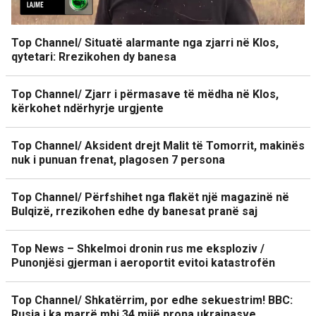
Top Channel/ Situatë alarmante nga zjarri në Klos,
qytetari: Rrezikohen dy banesa
Top Channel/ Zjarr i përmasave të mëdha në Klos,
kërkohet ndërhyrje urgjente
Top Channel/ Aksident drejt Malit të Tomorrit, makinës
nuk i punuan frenat, plagosen 7 persona
Top Channel/ Përfshihet nga flakët një magazinë në
Bulqizë, rrezikohen edhe dy banesat pranë saj
Top News – Shkelmoi dronin rus me eksploziv /
Punonjësi gjerman i aeroportit evitoi katastrofën
Top Channel/ Shkatërrim, por edhe sekuestrim! BBC:
Rusia i ka marrë mbi 34 mijë prona ukrainasve