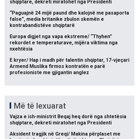
shqiptare, dekreti miratohet nga Presidenti
“Paguajnë 24 mijë paund dhe kalojnë me pasaporta
false”, media britanike zbulon skemën e
kontrabandistëve shqiptarë
Europa digjet nga vapa ekstreme/ “Thyhen”
rekordet e temperaturave, mijëra viktima nga
nxehtësia
E kryer/ Hap i madh për talentin shqiptar, 17-vjeçari
Armend Muslika firmos kontratën e parë
profesioniste me gjigantin anglez
Më të lexuarat
Vajza e ish-ministrit Beqaj heq dorë nga shtetësia
shqiptare, dekreti miratohet nga Presidenti
Aksident tragjik në Greqi/ Makina përplaset me