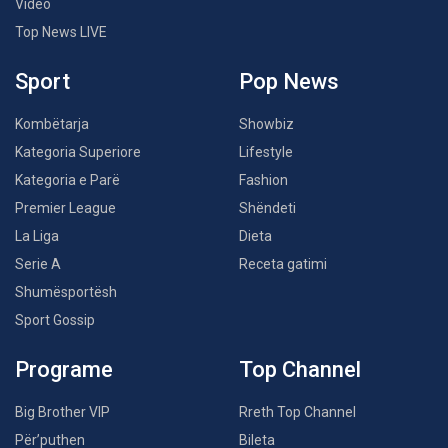
Video
Top News LIVE
Sport
Pop News
Kombëtarja
Showbiz
Kategoria Superiore
Lifestyle
Kategoria e Parë
Fashion
Premier League
Shëndeti
La Liga
Dieta
Serie A
Receta gatimi
Shumësportësh
Sport Gossip
Programe
Top Channel
Big Brother VIP
Rreth Top Channel
Për’puthen
Bileta