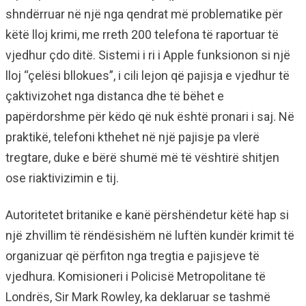
shndërruar në një nga qendrat më problematike për
këtë lloj krimi, me rreth 200 telefona të raportuar të
vjedhur çdo ditë. Sistemi i ri i Apple funksionon si një
lloj “çelësi bllokues”, i cili lejon që pajisja e vjedhur të
çaktivizohet nga distanca dhe të bëhet e
papërdorshme për këdo që nuk është pronari i saj. Në
praktikë, telefoni kthehet në një pajisje pa vlerë
tregtare, duke e bërë shumë më të vështirë shitjen
ose riaktivizimin e tij.
Autoritetet britanike e kanë përshëndetur këtë hap si
një zhvillim të rëndësishëm në luftën kundër krimit të
organizuar që përfiton nga tregtia e pajisjeve të
vjedhura. Komisioneri i Policisë Metropolitane të
Londrës, Sir Mark Rowley, ka deklaruar se tashmë