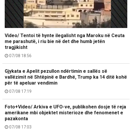
Video/ Tentoi të hynte ilegalisht nga Maroku në Ceuta
me parashutë, i riu bie në det dhe humb jetën
tragjikisht
07/08 18:56
Gjykata e Apelit pezullon ndërtimin e sallës së
vallëzimit në Shtëpinë e Bardhë, Trump ka 14 ditë kohë
për të apeluar vendimin
07/08 17:19
Foto+Video/ Arkiva e UFO-ve, publikohen dosje të reja
amerikane mbi objektet misterioze dhe fenomenet e
pazakonta
07/08 17:03