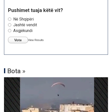
Pushimet tuaja këtë vit?
Në Shqipëri
Jashtë vendit
Asgjëkundi
Vote
View Results
Bota »