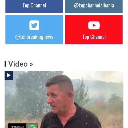
Top Channel
@topchannelalbania
@tchbreakingnews
Top Channel
Video »