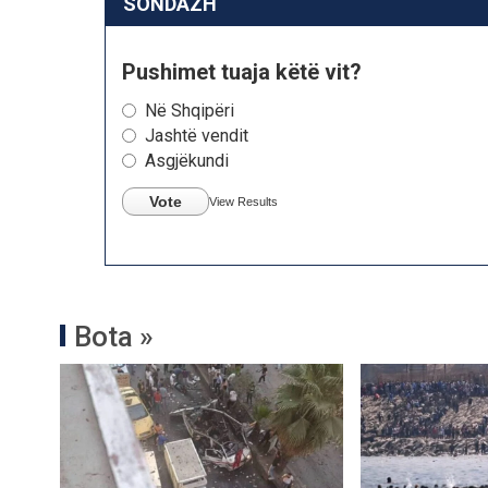
SONDAZH
Pushimet tuaja këtë vit?
Në Shqipëri
Jashtë vendit
Asgjëkundi
Vote
View Results
Bota »