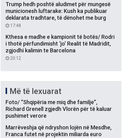
Trump hedh poshtë aludimet për mungesë
municionesh luftarake: Kush ka publikuar
deklarata tradhtare, të dënohet me burg
17:48
Kthesa e madhe e kampionit të botës/ Rodri
i thotë përfundimisht ‘jo’ Realit të Madridit,
zgjodhi kalimin te Barcelona
20:12
Më të lexuarat
Foto/ “Shqipëria me miq dhe familje”,
Richard Grenell zgjedh Vlorën për të kaluar
pushimet verore
Marrëveshja që ndryshon lojën në Mesdhe,
Franca futet në projektin miliarda euro