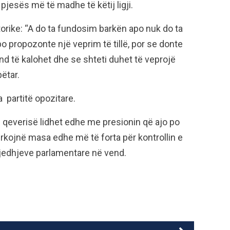
 pjesës më të madhe të këtij ligji.
etorike: “A do ta fundosim barkën apo nuk do ta
 propozonte një veprim të tillë, por se donte
nd të kalohet dhe se shteti duhet të veprojë
ëtar.
a partitë opozitare.
ë qeverisë lidhet edhe me presionin që ajo po
 kërkojnë masa edhe më të forta për kontrollin e
gjedhjeve parlamentare në vend.