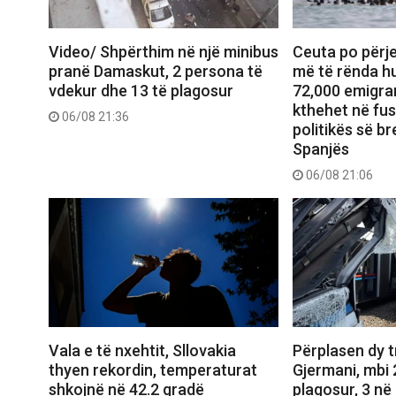
Video/ Shpërthim në një minibus
Ceuta po përje
pranë Damaskut, 2 persona të
më të rënda hu
vdekur dhe 13 të plagosur
72,000 emigran
kthehet në fu
06/08 21:36
politikës së b
Spanjës
06/08 21:06
Vala e të nxehtit, Sllovakia
Përplasen dy 
thyen rekordin, temperaturat
Gjermani, mbi 
shkojnë në 42.2 gradë
plagosur, 3 në 