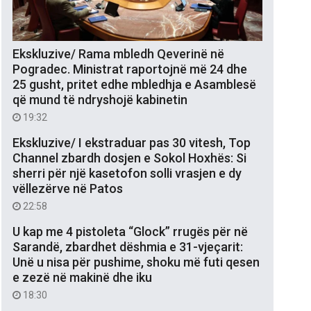
Ekskluzive/ Rama mbledh Qeverinë në
Pogradec. Ministrat raportojnë më 24 dhe
25 gusht, pritet edhe mbledhja e Asamblesë
që mund të ndryshojë kabinetin
19:32
Ekskluzive/ I ekstraduar pas 30 vitesh, Top
Channel zbardh dosjen e Sokol Hoxhës: Si
sherri për një kasetofon solli vrasjen e dy
vëllezërve në Patos
22:58
U kap me 4 pistoleta “Glock” rrugës për në
Sarandë, zbardhet dëshmia e 31-vjeçarit:
Unë u nisa për pushime, shoku më futi qesen
e zezë në makinë dhe iku
18:30