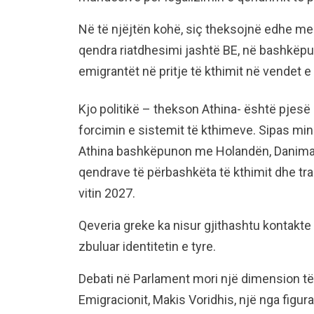
Në të njëjtën kohë, siç theksojnë edhe med
qendra riatdhesimi jashtë BE, në bashkëpu
emigrantët në pritje të kthimit në vendet e 
Kjo politikë – thekson Athina- është pjesë 
forcimin e sistemit të kthimeve. Sipas mini
Athina bashkëpunon me Holandën, Danimark
qendrave të përbashkëta të kthimit dhe tran
vitin 2027.
Qeveria greke ka nisur gjithashtu kontakte
zbuluar identitetin e tyre.
Debati në Parlament mori një dimension të r
Emigracionit, Makis Voridhis, një nga figur