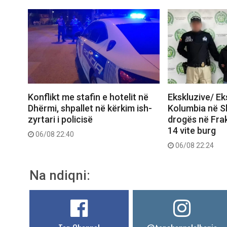
Konflikt me stafin e hotelit në
Ekskluzive/ E
Dhërmi, shpallet në kërkim ish-
Kolumbia në Shq
zyrtari i policisë
drogës në Frak
14 vite burg
06/08 22:40
06/08 22:24
Na ndiqni: