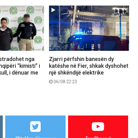
kstradohet nga
Zjarri përfshin banesën dy
ipëri “kimisti” i
katëshe në Fier, shkak dyshohet
ull, i dënuar me
një shkëndijë elektrike
06/08 22:23