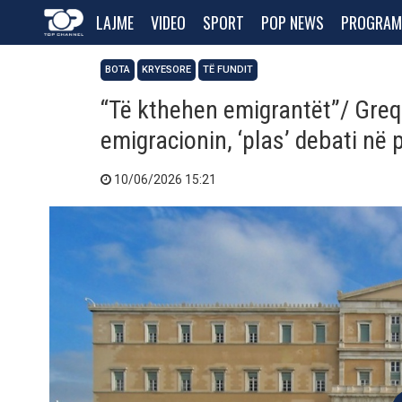
LAJME
VIDEO
SPORT
POP NEWS
PROGRAM
BOTA
KRYESORE
TË FUNDIT
“Të kthehen emigrantët”/ Greqi
emigracionin, ‘plas’ debati në
10/06/2026 15:21