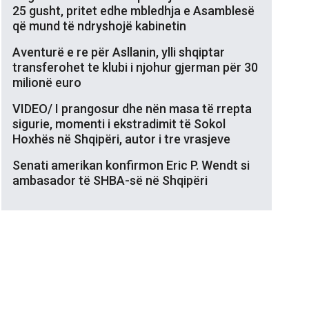
25 gusht, pritet edhe mbledhja e Asamblesë
që mund të ndryshojë kabinetin
Aventurë e re për Asllanin, ylli shqiptar
transferohet te klubi i njohur gjerman për 30
milionë euro
VIDEO/ I prangosur dhe nën masa të rrepta
sigurie, momenti i ekstradimit të Sokol
Hoxhës në Shqipëri, autor i tre vrasjeve
Senati amerikan konfirmon Eric P. Wendt si
ambasador të SHBA-së në Shqipëri