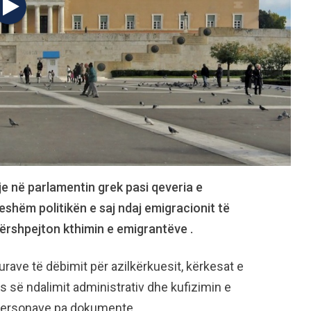
dje në parlamentin grek pasi qeveria e
eshëm politikën e saj ndaj emigracionit të
 përshpejton kthimin e emigrantëve .
urave të dëbimit për azilkërkuesit, kërkesat e
ës së ndalimit administrativ dhe kufizimin e
 personave pa dokumente.