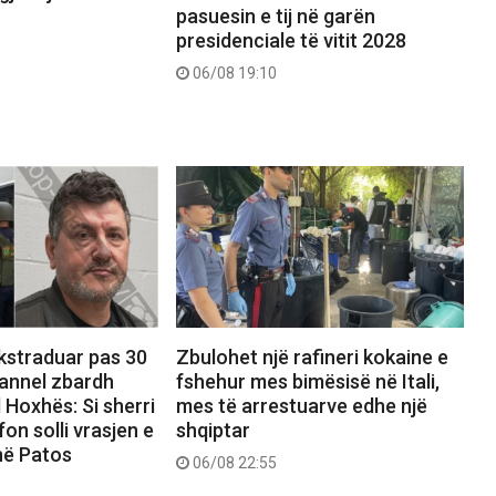
pasuesin e tij në garën
presidenciale të vitit 2028
06/08 19:10
ekstraduar pas 30
Zbulohet një rafineri kokaine e
hannel zbardh
fshehur mes bimësisë në Itali,
 Hoxhës: Si sherri
mes të arrestuarve edhe një
on solli vrasjen e
shqiptar
në Patos
06/08 22:55