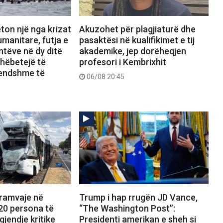
ton një nga krizat
Akuzohet për plagjiaturë dhe
manitare, futja e
pasaktësi në kualifikimet e tij
tëve në dy ditë
akademike, jep dorëheqjen
shëbetejë të
profesori i Kembrixhit
rendshme të
06/08 20:45
tramvaje në
Trump i hap rrugën JD Vance,
20 persona të
“The Washington Post”:
gjendje kritike
Presidenti amerikan e sheh si