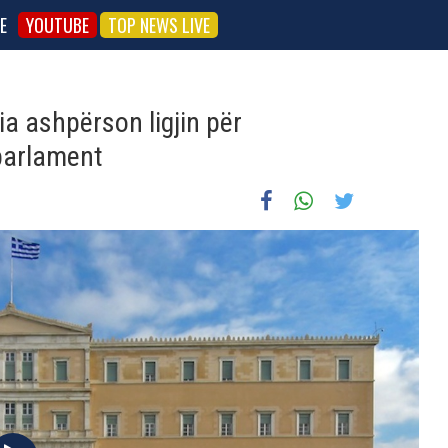
E
YOUTUBE
TOP NEWS LIVE
a ashpërson ligjin për
 parlament