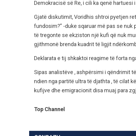
Demokracisë së Re, i cili ka qenë hartuesi i
Gjatë diskutimit, Voridhis shtroi pyetjen r
fundosim?” -duke sqaruar më pas se nuk po
të tregonte se ekziston një kufi që nuk mu
gjithmonë brenda kuadrit të ligjit ndërkomb
Deklarata e tij shkaktoi reagime të forta ng
Sipas analistëve , ashpërsimi i qëndrimit t
ndien nga partitë ultra të djathta , të cilat
kufijve dhe emigracionit disa muaj para z
Top Channel