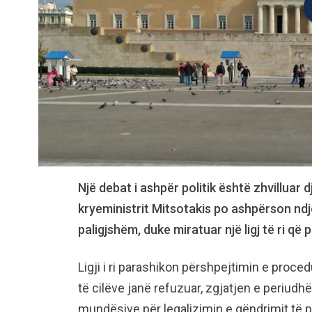
Një debat i ashpër politik është zhvilluar 
kryeministrit Mitsotakis po ashpërson ndj
paligjshëm, duke miratuar një ligj të ri që
Ligji i ri parashikon përshpejtimin e proced
të cilëve janë refuzuar, zgjatjen e periudh
mundësive për legalizimin e qëndrimit të