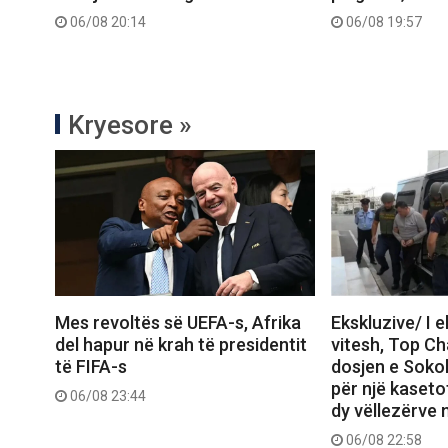
06/08 20:14
06/08 19:57
Kryesore »
Mes revoltës së UEFA-s, Afrika
Ekskluzive/ I 
del hapur në krah të presidentit
vitesh, Top C
të FIFA-s
dosjen e Sokol
për një kasetof
06/08 23:44
dy vëllezërve 
06/08 22:58