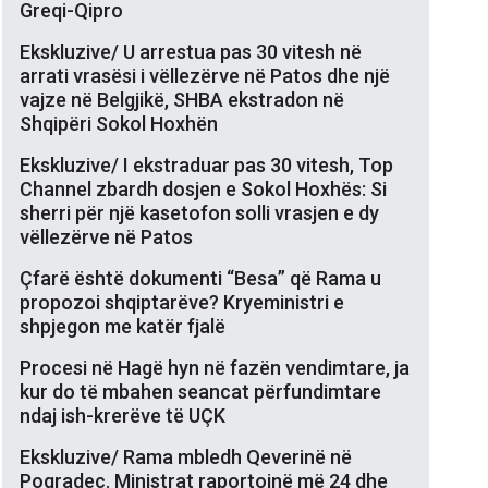
Greqi-Qipro
Ekskluzive/ U arrestua pas 30 vitesh në
arrati vrasësi i vëllezërve në Patos dhe një
vajze në Belgjikë, SHBA ekstradon në
Shqipëri Sokol Hoxhën
Ekskluzive/ I ekstraduar pas 30 vitesh, Top
Channel zbardh dosjen e Sokol Hoxhës: Si
sherri për një kasetofon solli vrasjen e dy
vëllezërve në Patos
Çfarë është dokumenti “Besa” që Rama u
propozoi shqiptarëve? Kryeministri e
shpjegon me katër fjalë
Procesi në Hagë hyn në fazën vendimtare, ja
kur do të mbahen seancat përfundimtare
ndaj ish-krerëve të UÇK
Ekskluzive/ Rama mbledh Qeverinë në
Pogradec. Ministrat raportojnë më 24 dhe