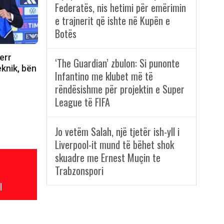
Federatës, nis hetimi për emërimin
e trajnerit që ishte në Kupën e
Botës
err
‘The Guardian’ zbulon: Si punonte
eknik, bën
Infantino me klubet më të
rëndësishme për projektin e Super
League të FIFA
Jo vetëm Salah, një tjetër ish-yll i
Liverpool-it mund të bëhet shok
skuadre me Ernest Muçin te
Trabzonspori
l