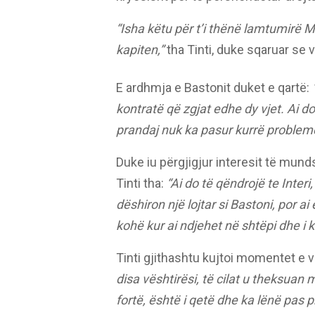
“Isha këtu për t’i thënë lamtumirë M
kapiten,”
tha Tinti, duke sqaruar se 
E ardhmja e Bastonit duket e qartë:
kontratë që zgjat edhe dy vjet. Ai d
prandaj nuk ka pasur kurrë probleme
Duke iu përgjigjur interesit të mund
Tinti tha:
“Ai do të qëndrojë te Inter
dëshiron një lojtar si Bastoni, por a
kohë kur ai ndjehet në shtëpi dhe i 
Tinti gjithashtu kujtoi momentet e v
disa vështirësi, të cilat u theksuan
fortë, është i qetë dhe ka lënë pas 