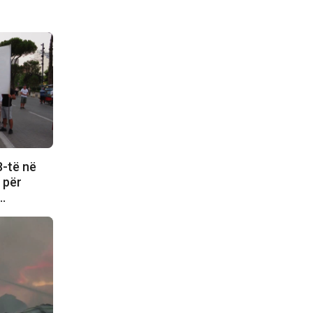
8-të në
e për
i…