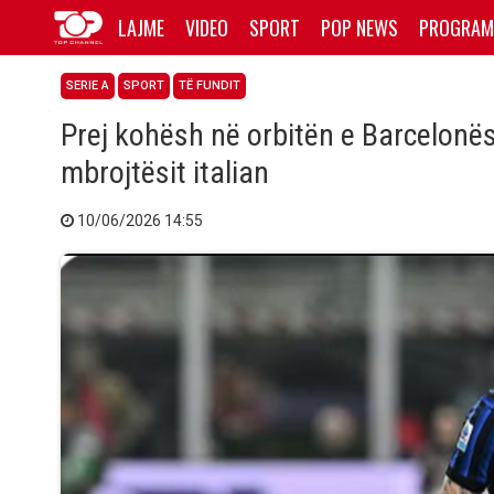
LAJME
VIDEO
SPORT
POP NEWS
PROGRAM
SERIE A
SPORT
TË FUNDIT
Prej kohësh në orbitën e Barcelonës
mbrojtësit italian
10/06/2026 14:55