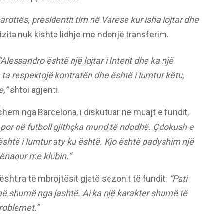
arottës, presidentit tim në Varese kur isha lojtar dhe
vizita nuk kishte lidhje me ndonjë transferim.
“Alessandro është një lojtar i Interit dhe ka një
o ta respektojë kontratën dhe është i lumtur këtu,
,”
shtoi agjenti.
shëm nga Barcelona, i diskutuar në muajt e fundit,
i, por në futboll gjithçka mund të ndodhë. Çdokush e
i është i lumtur aty ku është. Kjo është padyshim një
kënaqur me klubin.”
ështira të mbrojtësit gjatë sezonit të fundit:
“Pati
 më shumë nga jashtë. Ai ka një karakter shumë të
problemet.”