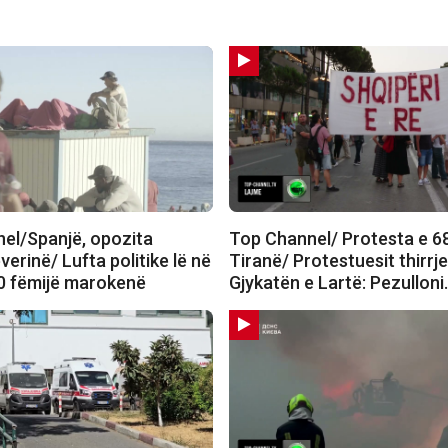
el/Spanjë, opozita
Top Channel/ Protesta e 6
verinë/ Lufta politike lë në
Tiranë/ Protestuesit thirrj
0 fëmijë marokenë
Gjykatën e Lartë: Pezullon