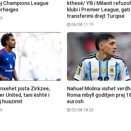
toj Champions League
kthesë/ Ylli i Milanit refuz
ërheqjes
klubi i Premier League, gati
transferimi drejt Turqisë
50
06/08 11:19
nxehet pista Zirkzee,
Nahuel Molina vishet verdh
 United, tani është i
Roma mbyll goditjen prej 1
j huazimit
eurosh
56
05/08 18:20