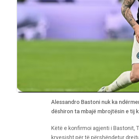
Alessandro Bastoni nuk ka ndërmend
dëshiron ta mbajë mbrojtësin e tij k
Këtë e konfirmoi agjenti i Bastonit, Tul
kryesisht për të përshëndetur drejt