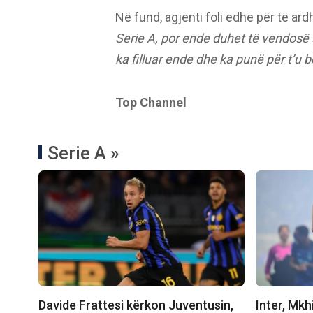
Në fund, agjenti foli edhe për të a
Serie A, por ende duhet të vendosë 
ka filluar ende dhe ka punë për t’u b
Top Channel
Serie A »
Davide Frattesi kërkon Juventusin,
Inter, Mkhi