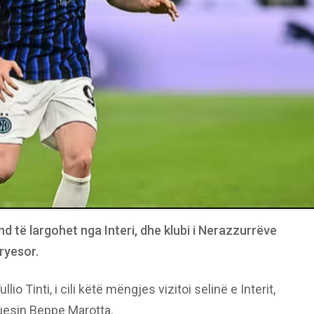
 të largohet nga Interi, dhe klubi i Nerazzurrëve
ryesor.
lio Tinti, i cili këtë mëngjes vizitoi selinë e Interit,
uesin Beppe Marotta.