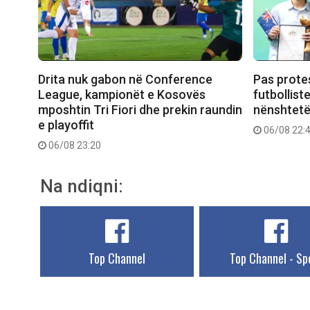
Drita nuk gabon në Conference
Pas prote
League, kampionët e Kosovës
futbollist
mposhtin Tri Fiori dhe prekin raundin
nënshtetë
e playoffit
06/08 22:
06/08 23:20
Na ndiqni:
Top Channel
Top Channel - Sp