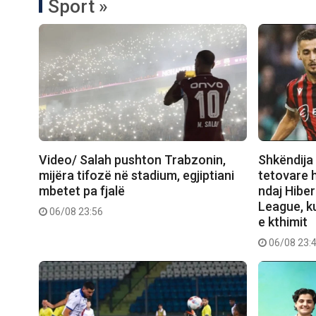
Sport »
Video/ Salah pushton Trabzonin,
Shkëndija 
mijëra tifozë në stadium, egjiptiani
tetovare 
mbetet pa fjalë
ndaj Hibe
League, ku
06/08 23:56
e kthimit
06/08 23: