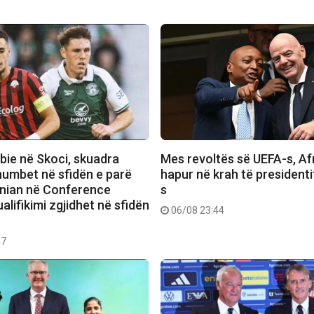
bie në Skoci, skuadra
Mes revoltës së UEFA-s, Afr
humbet në sfidën e parë
hapur në krah të presidenti
rnian në Conference
s
alifikimi zgjidhet në sfidën
06/08 23:44
47