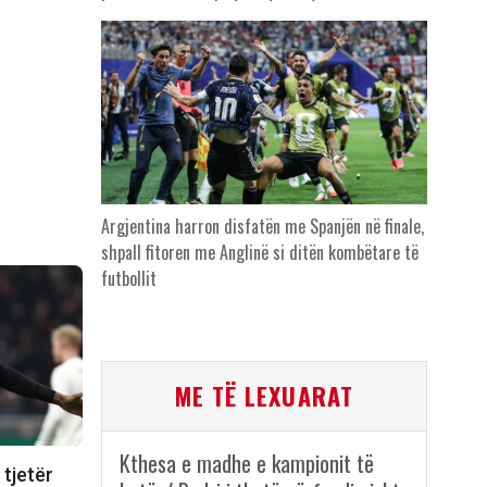
Argjentina harron disfatën me Spanjën në finale,
shpall fitoren me Anglinë si ditën kombëtare të
futbollit
ME TË LEXUARAT
Kthesa e madhe e kampionit të
 tjetër