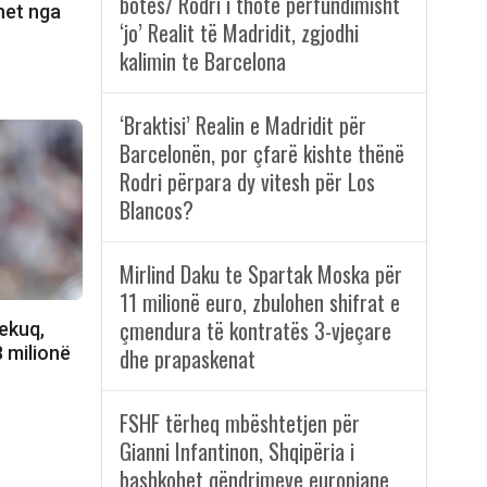
botës/ Rodri i thotë përfundimisht
ohet nga
‘jo’ Realit të Madridit, zgjodhi
kalimin te Barcelona
‘Braktisi’ Realin e Madridit për
Barcelonën, por çfarë kishte thënë
Rodri përpara dy vitesh për Los
Blancos?
Mirlind Daku te Spartak Moska për
11 milionë euro, zbulohen shifrat e
çmendura të kontratës 3-vjeçare
ekuq,
8 milionë
dhe prapaskenat
FSHF tërheq mbështetjen për
Gianni Infantinon, Shqipëria i
bashkohet qëndrimeve europiane