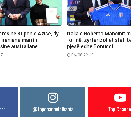
stës në Kupën e Azisë, dy
Italia e Roberto Mancinit m
e iraniane marrin
formë, zyrtarizohet stafi t
sinë australiane
pjesë edhe Bonucci
47
06/08 22:19
ort
@topchannelalbania
Top Channe