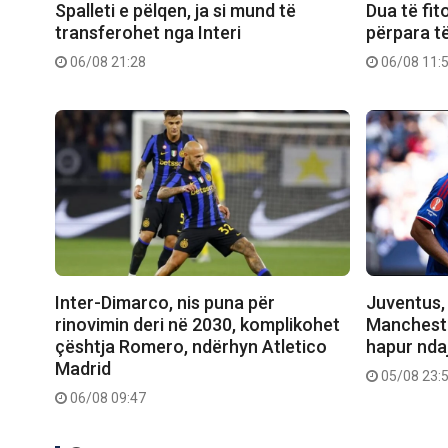
Spalleti e pëlqen, ja si mund të
Dua të fi
transferohet nga Interi
përpara t
06/08 21:28
06/08 11:
Inter-Dimarco, nis puna për
Juventus, 
rinovimin deri në 2030, komplikohet
Manchester
çështja Romero, ndërhyn Atletico
hapur nda
Madrid
05/08 23:
06/08 09:47