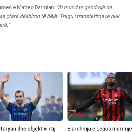
rdhmen e Matteo Darmian:
“Ai mund të qëndrojë në
se çfarë dëshiron të bëjë. Tregu i transferimeve nuk
ërë.”
taryan dhe objektivi i tij:
E ardhmja e Leaos merr një