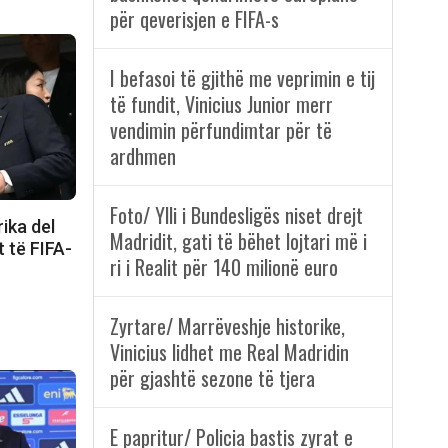
për qeverisjen e FIFA-s
I befasoi të gjithë me veprimin e tij
të fundit, Vinicius Junior merr
vendimin përfundimtar për të
ardhmen
Foto/ Ylli i Bundesligës niset drejt
ika del
Madridit, gati të bëhet lojtari më i
t të FIFA-
ri i Realit për 140 milionë euro
Zyrtare/ Marrëveshje historike,
Vinicius lidhet me Real Madridin
për gjashtë sezone të tjera
E papritur/ Policia bastis zyrat e