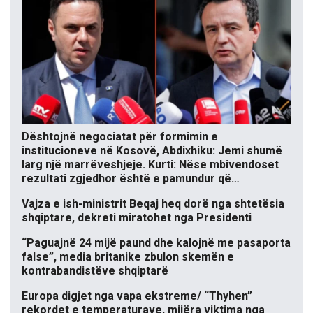
Dështojnë negociatat për formimin e
institucioneve në Kosovë, Abdixhiku: Jemi shumë
larg një marrëveshjeje. Kurti: Nëse mbivendoset
rezultati zgjedhor është e pamundur që…
Vajza e ish-ministrit Beqaj heq dorë nga shtetësia
shqiptare, dekreti miratohet nga Presidenti
“Paguajnë 24 mijë paund dhe kalojnë me pasaporta
false”, media britanike zbulon skemën e
kontrabandistëve shqiptarë
Europa digjet nga vapa ekstreme/ “Thyhen”
rekordet e temperaturave, mijëra viktima nga