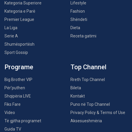
Kategoria Superiore
Lifestyle
Kategoria e Parë
Fashion
Premier League
Shëndeti
La Liga
Dieta
Serie A
Receta gatimi
Shumësportësh
Sport Gossip
Programe
Top Channel
Big Brother VIP
Rreth Top Channel
Për’puthen
Bileta
Shqipëria LIVE
Kontakt
Fiks Fare
Puno në Top Channel
Video
Privacy Policy & Terms of Use
Të gjitha programet
Aksesueshmëria
Guida TV