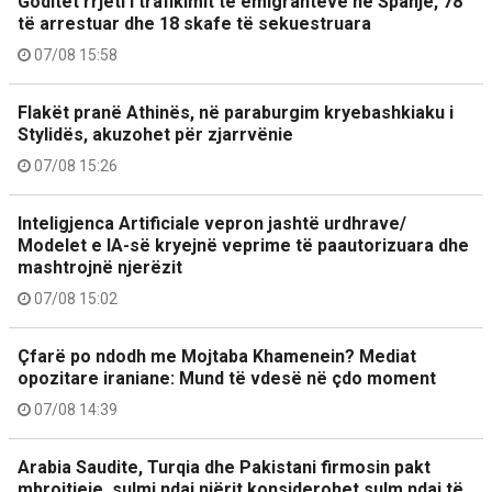
Goditet rrjeti i trafikimit të emigrantëve në Spanjë, 78
të arrestuar dhe 18 skafe të sekuestruara
07/08 15:58
Flakët pranë Athinës, në paraburgim kryebashkiaku i
Stylidës, akuzohet për zjarrvënie
07/08 15:26
Inteligjenca Artificiale vepron jashtë urdhrave/
Modelet e IA-së kryejnë veprime të paautorizuara dhe
mashtrojnë njerëzit
07/08 15:02
Çfarë po ndodh me Mojtaba Khamenein? Mediat
opozitare iraniane: Mund të vdesë në çdo moment
07/08 14:39
Arabia Saudite, Turqia dhe Pakistani firmosin pakt
mbrojtjeje, sulmi ndaj njërit konsiderohet sulm ndaj të