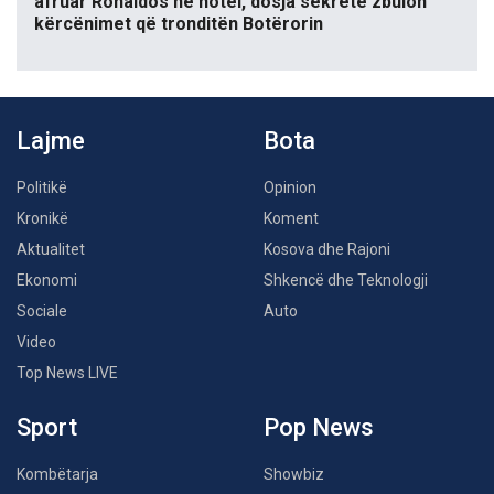
afruar Ronaldos në hotel, dosja sekrete zbulon
kërcënimet që tronditën Botërorin
Lajme
Bota
Politikë
Opinion
Kronikë
Koment
Aktualitet
Kosova dhe Rajoni
Ekonomi
Shkencë dhe Teknologji
Sociale
Auto
Video
Top News LIVE
Sport
Pop News
Kombëtarja
Showbiz