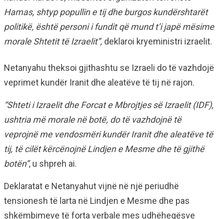
Hamas, shtyp popullin e tij dhe burgos kundërshtarët
politikë, është personi i fundit që mund t’i japë mësime
morale Shtetit të Izraelit”,
deklaroi kryeministri izraelit.
Netanyahu theksoi gjithashtu se Izraeli do të vazhdojë
veprimet kundër Iranit dhe aleatëve të tij në rajon.
“Shteti i Izraelit dhe Forcat e Mbrojtjes së Izraelit (IDF),
ushtria më morale në botë, do të vazhdojnë të
veprojnë me vendosmëri kundër Iranit dhe aleatëve të
tij, të cilët kërcënojnë Lindjen e Mesme dhe të gjithë
botën”
, u shpreh ai.
Deklaratat e Netanyahut vijnë në një periudhë
tensionesh të larta në Lindjen e Mesme dhe pas
shkëmbimeve të forta verbale mes udhëheqësve