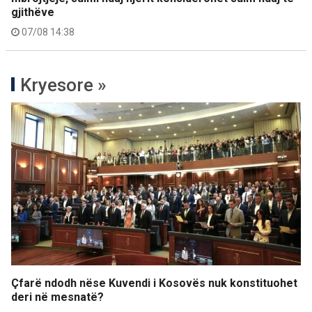
gjithëve
07/08 14:38
Kryesore »
Çfarë ndodh nëse Kuvendi i Kosovës nuk konstituohet
deri në mesnatë?