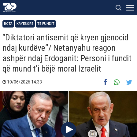
BOTA
KRYESORE
TË FUNDIT
“Diktatori antisemit që kryen gjenocid
ndaj kurdëve”/ Netanyahu reagon
ashpër ndaj Erdoganit: Personi i fundit
që mund t’i bëjë moral Izraelit
10/06/2026 14:33