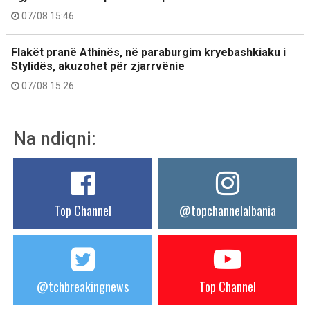
07/08 15:46
Flakët pranë Athinës, në paraburgim kryebashkiaku i
Stylidës, akuzohet për zjarrvënie
07/08 15:26
Na ndiqni:
Top Channel
@topchannelalbania
@tchbreakingnews
Top Channel