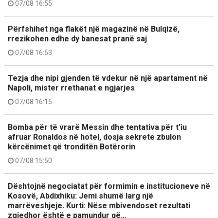
07/08 16:55
Përfshihet nga flakët një magazinë në Bulqizë,
rrezikohen edhe dy banesat pranë saj
07/08 16:53
Tezja dhe nipi gjenden të vdekur në një apartament në
Napoli, mister rrethanat e ngjarjes
07/08 16:15
Bomba për të vrarë Messin dhe tentativa për t’iu
afruar Ronaldos në hotel, dosja sekrete zbulon
kërcënimet që tronditën Botërorin
07/08 15:50
Dështojnë negociatat për formimin e institucioneve në
Kosovë, Abdixhiku: Jemi shumë larg një
marrëveshjeje. Kurti: Nëse mbivendoset rezultati
zgjedhor është e pamundur që…