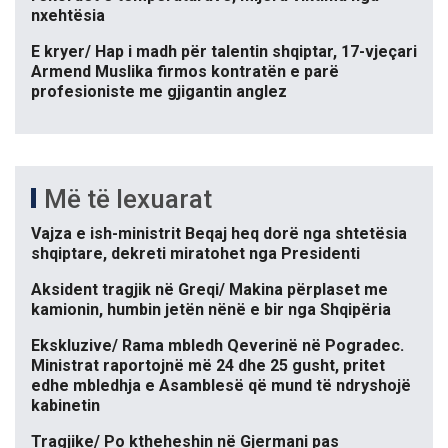
nxehtësia
E kryer/ Hap i madh për talentin shqiptar, 17-vjeçari
Armend Muslika firmos kontratën e parë
profesioniste me gjigantin anglez
Më të lexuarat
Vajza e ish-ministrit Beqaj heq dorë nga shtetësia
shqiptare, dekreti miratohet nga Presidenti
Aksident tragjik në Greqi/ Makina përplaset me
kamionin, humbin jetën nënë e bir nga Shqipëria
Ekskluzive/ Rama mbledh Qeverinë në Pogradec.
Ministrat raportojnë më 24 dhe 25 gusht, pritet
edhe mbledhja e Asamblesë që mund të ndryshojë
kabinetin
Tragjike/ Po ktheheshin në Gjermani pas