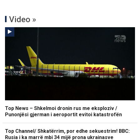
Video »
Top News – Shkelmoi dronin rus me eksploziv /
Punonjësi gjerman i aeroportit evitoi katastrofën
Top Channel/ Shkatërrim, por edhe sekuestrim! BBC:
Rusia i ka marrë mbi 34 mijë prona ukrainasve