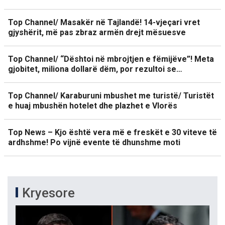
Top Channel/ Masakër në Tajlandë! 14-vjeçari vret
gjyshërit, më pas zbraz armën drejt mësuesve
Top Channel/ “Dështoi në mbrojtjen e fëmijëve”! Meta
gjobitet, miliona dollarë dëm, por rezultoi se…
Top Channel/ Karaburuni mbushet me turistë/ Turistët
e huaj mbushën hotelet dhe plazhet e Vlorës
Top News – Kjo është vera më e freskët e 30 viteve të
ardhshme! Po vijnë evente të dhunshme moti
Kryesore