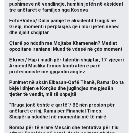
pushimeve në vendlindje, humbin jetën në aksident
tre anëtarët e familjes nga Kosova
Foto+Video/ Dalin pamjet e aksidentit tragjik në
Greqi, momenti i përplasjes që i mori jetën nënës
dhe djalit shqiptar
Çfarë po ndodh me Mojtaba Khamenein? Mediat
opozitare iraniane: Mund të vdesë në çdo moment
E kryer/ Hap i madh për talentin shqiptar, 17-vjeçari
Armend Muslika firmos kontratën e parë
profesioniste me gjigantin anglez
Punimet në aksin Elbasan-Qafë Thanë, Rama: Do ta
bëjë lidhjen e Korçës dhe juglindjes me pjesën
tjetër të vendit, më të shpejtë
“Rruga jonë është e qartë”/ BE nën presion për
anëtarët e rinj, Rama për Financial Times:
Shqipëria ndodhet në momentin më të mirë
Bomba për të vrarë Messin dhe tentativa për t’iu