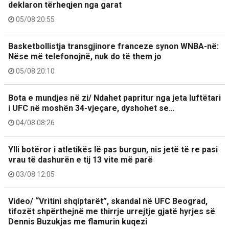
deklaron tërheqjen nga garat
05/08 20:55
Basketbollistja transgjinore franceze synon WNBA-në:
Nëse më telefonojnë, nuk do të them jo
05/08 20:10
Bota e mundjes në zi/ Ndahet papritur nga jeta luftëtari
i UFC në moshën 34-vjeçare, dyshohet se…
04/08 08:26
Ylli botëror i atletikës lë pas burgun, nis jetë të re pasi
vrau të dashurën e tij 13 vite më parë
03/08 12:05
Video/ “Vritini shqiptarët”, skandal në UFC Beograd,
tifozët shpërthejnë me thirrje urrejtje gjatë hyrjes së
Dennis Buzukjas me flamurin kuqezi