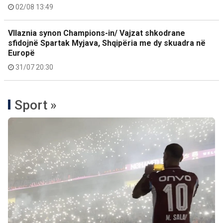
02/08 13:49
Vllaznia synon Champions-in/ Vajzat shkodrane
sfidojnë Spartak Myjava, Shqipëria me dy skuadra në
Europë
31/07 20:30
Sport »