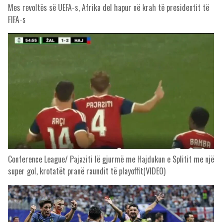
Mes revoltës së UEFA-s, Afrika del hapur në krah të presidentit të
FIFA-s
Conference League/ Pajaziti lë gjurmë me Hajdukun e Splitit me një
super gol, krotatët pranë raundit të playoffit(VIDEO)