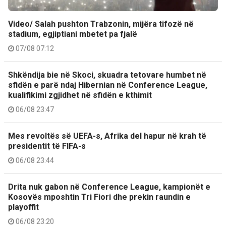
Video/ Salah pushton Trabzonin, mijëra tifozë në
stadium, egjiptiani mbetet pa fjalë
07/08 07:12
Shkëndija bie në Skoci, skuadra tetovare humbet në
sfidën e parë ndaj Hibernian në Conference League,
kualifikimi zgjidhet në sfidën e kthimit
06/08 23:47
Mes revoltës së UEFA-s, Afrika del hapur në krah të
presidentit të FIFA-s
06/08 23:44
Drita nuk gabon në Conference League, kampionët e
Kosovës mposhtin Tri Fiori dhe prekin raundin e
playoffit
06/08 23:20