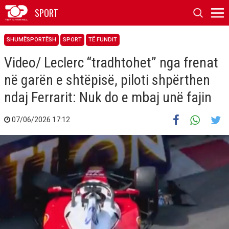
SPORT
SHUMËSPORTËSH
SPORT
TË FUNDIT
Video/ Leclerc “tradhtohet” nga frenat
në garën e shtëpisë, piloti shpërthen
ndaj Ferrarit: Nuk do e mbaj unë fajin
07/06/2026 17:12