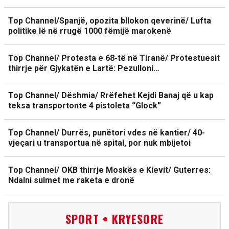
Top Channel/Spanjë, opozita bllokon qeverinë/ Lufta
politike lë në rrugë 1000 fëmijë marokenë
Top Channel/ Protesta e 68-të në Tiranë/ Protestuesit
thirrje për Gjykatën e Lartë: Pezulloni…
Top Channel/ Dëshmia/ Rrëfehet Kejdi Banaj që u kap
teksa transportonte 4 pistoleta “Glock”
Top Channel/ Durrës, punëtori vdes në kantier/ 40-
vjeçari u transportua në spital, por nuk mbijetoi
Top Channel/ OKB thirrje Moskës e Kievit/ Guterres:
Ndalni sulmet me raketa e dronë
SPORT • KRYESORE