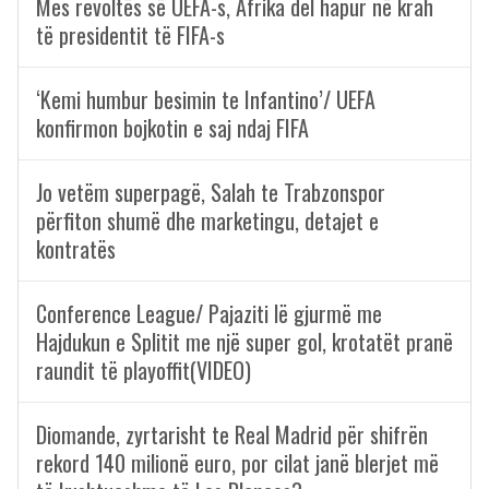
Mes revoltës së UEFA-s, Afrika del hapur në krah
të presidentit të FIFA-s
‘Kemi humbur besimin te Infantino’/ UEFA
konfirmon bojkotin e saj ndaj FIFA
Jo vetëm superpagë, Salah te Trabzonspor
përfiton shumë dhe marketingu, detajet e
kontratës
Conference League/ Pajaziti lë gjurmë me
Hajdukun e Splitit me një super gol, krotatët pranë
raundit të playoffit(VIDEO)
Diomande, zyrtarisht te Real Madrid për shifrën
rekord 140 milionë euro, por cilat janë blerjet më