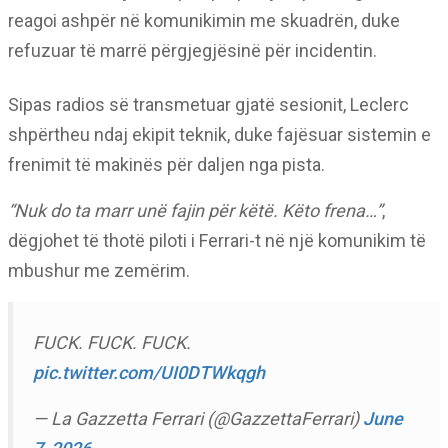
reagoi ashpër në komunikimin me skuadrën, duke
refuzuar të marrë përgjegjësinë për incidentin.
Sipas radios së transmetuar gjatë sesionit, Leclerc
shpërtheu ndaj ekipit teknik, duke fajësuar sistemin e
frenimit të makinës për daljen nga pista.
“Nuk do ta marr unë fajin për këtë. Këto frena…”
,
dëgjohet të thotë piloti i Ferrari-t në një komunikim të
mbushur me zemërim.
FUCK. FUCK. FUCK.
pic.twitter.com/UI0DTWkqgh
— La Gazzetta Ferrari (@GazzettaFerrari)
June