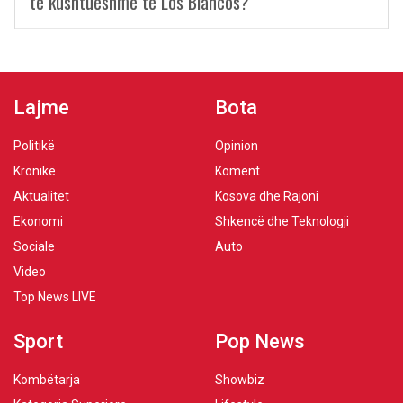
të kushtueshme të Los Blancos?
Lajme
Bota
Politikë
Opinion
Kronikë
Koment
Aktualitet
Kosova dhe Rajoni
Ekonomi
Shkencë dhe Teknologji
Sociale
Auto
Video
Top News LIVE
Sport
Pop News
Kombëtarja
Showbiz