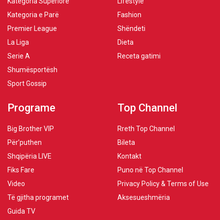
Kategoria Superiore
Lifestyle
Kategoria e Parë
Fashion
Premier League
Shëndeti
La Liga
Dieta
Serie A
Receta gatimi
Shumësportësh
Sport Gossip
Programe
Top Channel
Big Brother VIP
Rreth Top Channel
Për’puthen
Bileta
Shqipëria LIVE
Kontakt
Fiks Fare
Puno në Top Channel
Video
Privacy Policy & Terms of Use
Të gjitha programet
Aksesueshmëria
Guida TV