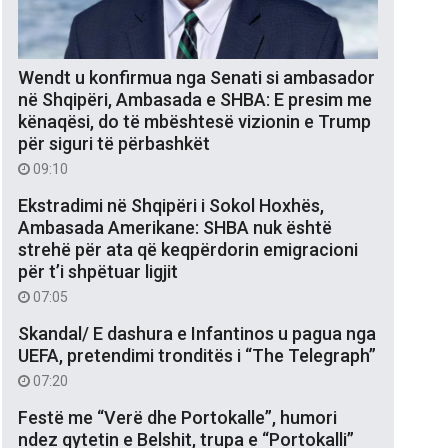
Wendt u konfirmua nga Senati si ambasador
në Shqipëri, Ambasada e SHBA: E presim me
kënaqësi, do të mbështesë vizionin e Trump
për siguri të përbashkët
09:10
Ekstradimi në Shqipëri i Sokol Hoxhës,
Ambasada Amerikane: SHBA nuk është
strehë për ata që keqpërdorin emigracioni
për t’i shpëtuar ligjit
07:05
Skandal/ E dashura e Infantinos u pagua nga
UEFA, pretendimi tronditës i “The Telegraph”
07:20
Festë me “Verë dhe Portokalle”, humori
ndez qytetin e Belshit, trupa e “Portokalli”