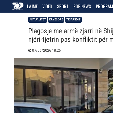
LAJME
VIDEO
SPORT
POP NEWS
PROGRAM
AKTUALITET
KRYESORE
TË FUNDIT
Plagosje me armë zjarri në Sh
njëri-tjetrin pas konfliktit për
07/06/2026 18:26