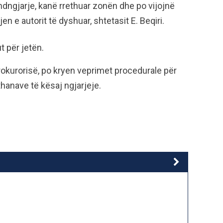
dngjarje, kanë rrethuar zonën dhe po vijojnë
en e autorit të dyshuar, shtetasit E. Beqiri.
t për jetën.
rokurorisë, po kryen veprimet procedurale për
hanave të kësaj ngjarjeje.