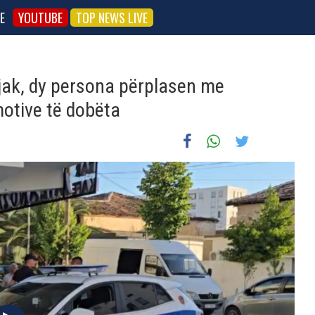
E
YOUTUBE
TOP NEWS LIVE
ijak, dy persona përplasen me
 motive të dobëta