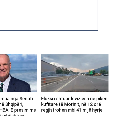
rmua nga Senati
Fluksi i shtuar lëvizjesh në pikën
ë Shqipëri,
kufitare të Morinit, në 12 orë
HBA: E presim me
regjistrohen mbi 41 mijë hyrje
të mbështesë