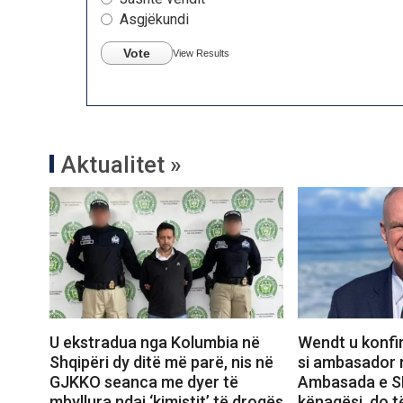
Asgjëkundi
Vote
View Results
Aktualitet »
U ekstradua nga Kolumbia në
Wendt u konfi
Shqipëri dy ditë më parë, nis në
si ambasador n
GJKKO seanca me dyer të
Ambasada e S
mbyllura ndaj ‘kimistit’ të drogës
kënaqësi, do 