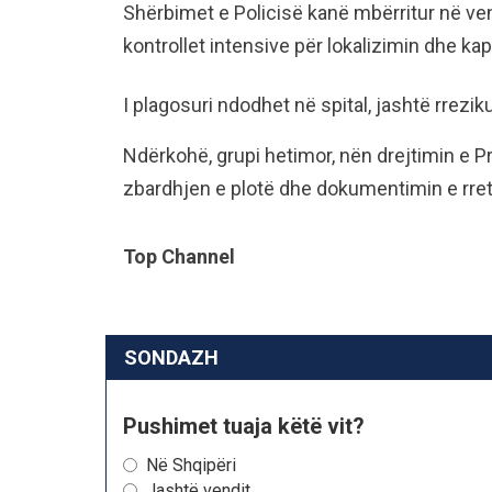
Shërbimet e Policisë kanë mbërritur në ven
kontrollet intensive për lokalizimin dhe kapj
I plagosuri ndodhet në spital, jashtë rreziku
Ndërkohë, grupi hetimor, nën drejtimin e P
zbardhjen e plotë dhe dokumentimin e rret
Top Channel
SONDAZH
Pushimet tuaja këtë vit?
Në Shqipëri
Jashtë vendit