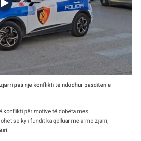
arri pas një konflikti të ndodhur pasditen e
jë konflikti për motive të dobëta mes
ohet se ky i fundit ka qëlluar me armë zjarri,
uri.