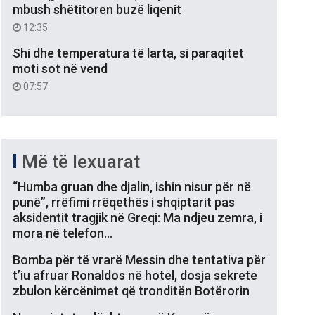
mbush shëtitoren buzë liqenit
12:35
Shi dhe temperatura të larta, si paraqitet
moti sot në vend
07:57
Më të lexuarat
“Humba gruan dhe djalin, ishin nisur për në
punë”, rrëfimi rrëqethës i shqiptarit pas
aksidentit tragjik në Greqi: Ma ndjeu zemra, i
mora në telefon…
Bomba për të vrarë Messin dhe tentativa për
t’iu afruar Ronaldos në hotel, dosja sekrete
zbulon kërcënimet që tronditën Botërorin