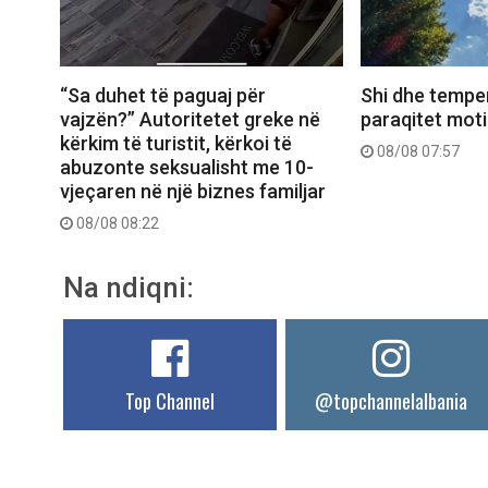
Shi dhe temper
“Sa duhet të paguaj për
paraqitet moti
vajzën?” Autoritetet greke në
kërkim të turistit, kërkoi të
08/08 07:57
abuzonte seksualisht me 10-
vjeçaren në një biznes familjar
08/08 08:22
Na ndiqni:
Top Channel
@topchannelalbania