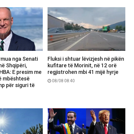
rmua nga Senati
Fluksi i shtuar lëvizjesh në pikën
ë Shqipëri,
kufitare të Morinit, në 12 orë
HBA: E presim me
regjistrohen mbi 41 mijë hyrje
të mbështesë
08/08 08:40
p për siguri të