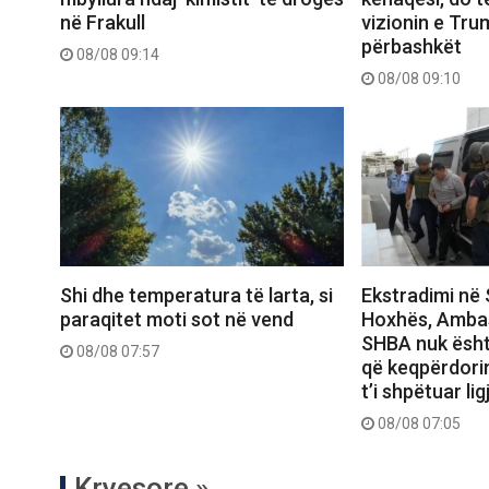
në Frakull
vizionin e Trum
përbashkët
08/08 09:14
08/08 09:10
Shi dhe temperatura të larta, si
Ekstradimi në 
paraqitet moti sot në vend
Hoxhës, Amba
SHBA nuk ësht
08/08 07:57
që keqpërdori
t’i shpëtuar ligj
08/08 07:05
Kryesore »