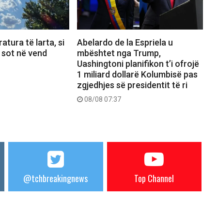
atura të larta, si
Abelardo de la Espriela u
 sot në vend
mbështet nga Trump,
Uashingtoni planifikon t’i ofrojë
1 miliard dollarë Kolumbisë pas
zgjedhjes së presidentit të ri
08/08 07:37
@tchbreakingnews
Top Channel