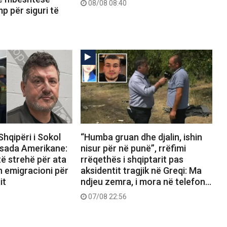
08/08 08:40
p për siguri të
Shqipëri i Sokol
“Humba gruan dhe djalin, ishin
sada Amerikane:
nisur për në punë”, rrëfimi
ë strehë për ata
rrëqethës i shqiptarit pas
n emigracioni për
aksidentit tragjik në Greqi: Ma
it
ndjeu zemra, i mora në telefon…
07/08 22:56