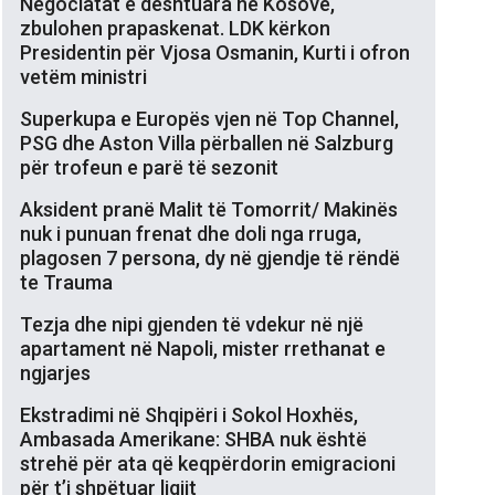
Negociatat e dështuara në Kosovë,
zbulohen prapaskenat. LDK kërkon
Presidentin për Vjosa Osmanin, Kurti i ofron
vetëm ministri
Superkupa e Europës vjen në Top Channel,
PSG dhe Aston Villa përballen në Salzburg
për trofeun e parë të sezonit
Aksident pranë Malit të Tomorrit/ Makinës
nuk i punuan frenat dhe doli nga rruga,
plagosen 7 persona, dy në gjendje të rëndë
te Trauma
Tezja dhe nipi gjenden të vdekur në një
apartament në Napoli, mister rrethanat e
ngjarjes
Ekstradimi në Shqipëri i Sokol Hoxhës,
Ambasada Amerikane: SHBA nuk është
strehë për ata që keqpërdorin emigracioni
për t’i shpëtuar ligjit