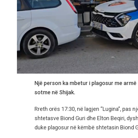
Një person ka mbetur i plagosur me armë zj
sotme në Shijak.
Rreth orës 17:30, në lagjen “Lugina”, pas n
shtetasve Biond Guri dhe Elton Beqiri, dysh
duke plagosur në këmbë shtetasin Biond G